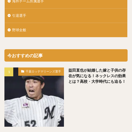
海外チーム所属選手
佐々木千隼（ささきちはや）
小林誠司（こばやしせいじ）
引退選手
清水隆行（しみずたかゆき）
野球全般
岸潤一郎（きしじゅんいちろう）
伏見寅威（ふしみとらい）
今川優馬（いまがわゆうま）
湯浅大（ゆあさだい）
牧秀悟（まきしゅうご）
今おすすめの記事
大津亮介（おおつりょうすけ）
前田悠伍（まえだゆうご）
益田直也が結婚した嫁と子供の存
千葉ロッテマリーンズ選手
アルフレド・デスパイネ ・ロドリゲス
在が気になる！ネックレスの効果
とは？高校・大学時代にも迫る！
中村晃（なかむらあきら）
古澤勝吾（ふるさわしょうご）
大本将吾（おおもとしょうご）
島袋洋奨（しまぶくろようすけ）
木村文紀（きむらふみかず）
栗山巧（くりやまたくみ）
片耳・フェイスガードヘルメット