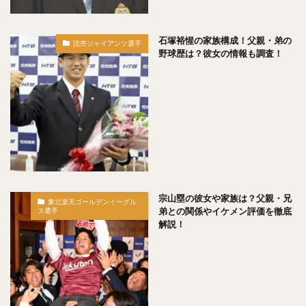
正木智也（まさきともや）
宮森智志（みやもりさとし）
柳裕也（やなぎゆうや）
平沢大河（ひらさわたいが）
石塚裕惺の家族構成！父親・弟の
デニス・サファテ
読売ジャイアンツ選手
井口資仁（いぐちただひと）
野球歴は？彼女の情報も調査！
坂本勇人（さかもとはやと）
小久保裕紀（こくぼひろき）
市川友也（いちかわともや）
松井裕樹（まついゆうき）
永江恭平（ながえきょうへい）
甲斐野央（かいのひろし）
藤川球児（ふじかわきゅうじ）
高橋礼（たかはしれい）
川端慎吾（かわばたしんご）
堀瑞輝（ほりみずき）
宗山塁の彼女や家族は？父親・兄
東北楽天ゴールデンイーグル
野村祐輔（のむらゆうすけ）
津森宥紀（つもりゆうき）
弟との関係やイケメン評価を徹底
ス選手
解説！
岡田貴弘（おかだたかひろ）
大野雄大（おおのゆうだい）
濱口遥大（はまぐちはるひろ）
糸原健斗（いとはらけんと）