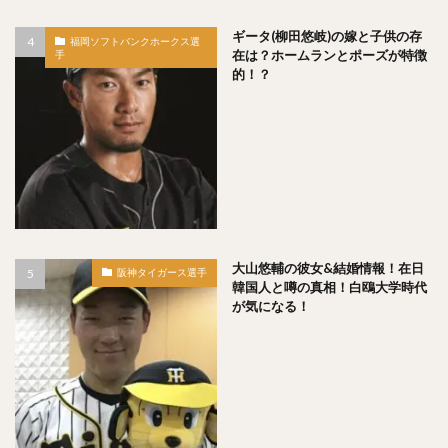
森浦大輔（もりうらだいすけ）
ギータ(柳田悠岐)の嫁と子供の存
福岡ソフトバンクホークス選
長嶋一茂（ながしまかずしげ）
在は？ホームランとポーズが特徴
手
的！？
西舘勇陽（にしだてゆうひ）
ウラディミール・バレンティン
中村晨（なかむらしん）
古谷優人（ふるやゆうと）
大竹耕太郎（おおたけこうたろう）
嶋基宏（しまもとひろ）
本多雄一（ほんだゆういち）
梅野隆太郎（うめのりゅうたろう）
牧原大成（まきはらたいせい）
大山悠輔の彼女&結婚情報！在日
阪神タイガース選手
韓国人と噂の真相！白鴎大学時代
笠谷俊介（かさやしゅんすけ）
釜元豪（かまもとごう）
が気になる！
石川雅規（いしかわまさのり）
有原航平（ありはらこうへい）
大瀬良大地（おおせらだいち）
中崎翔太（なかざきしょうた）
前田健太（まえだけんた）