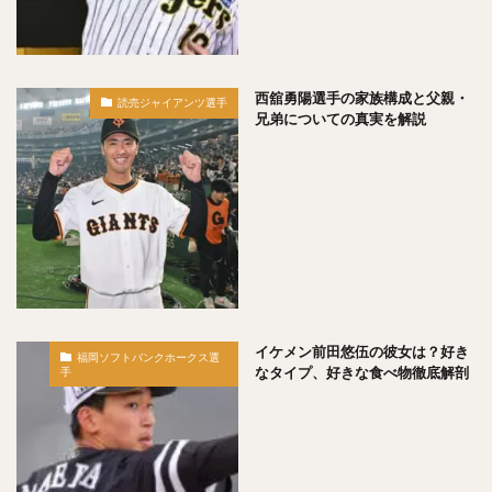
斎藤佑樹（さいとうゆうき）
鶴岡慎也（つるおかしんや）
會澤翼（あいざわつばさ）
マシュー・コディ・ムーア
吉川尚輝（よしかわなおき）
西舘勇陽選手の家族構成と父親・
読売ジャイアンツ選手
平田良介（ひらたりょうすけ）
伊藤光（いとうひかる）
兄弟についての真実を解説
佐藤直樹（さとうなおき）
宗佑磨（むねゆうま）
比嘉幹貴（ひがもとき）
若月健矢（わかつきけんや）
高橋尚成（たかはしひさのり）
武田愛斗（たけだあいと）
松本剛（まつもとごう）
立岡宗一郎（たておかそういちろう）
太田椋（おおたりょう）
ラーズ・ヌートバー
中山礼都（なかやまらいと）
リック・バンデンハーク
イケメン前田悠伍の彼女は？好き
福岡ソフトバンクホークス選
今宮健太（いまみやけんた）
なタイプ、好きな食べ物徹底解剖
手
城所龍磨（きどころりゅうま）
尾形崇斗（おがたしゅうと）
平良海馬（たいらかいま）
松本航（まつもとわたる）
泉圭輔（いずみけいすけ）