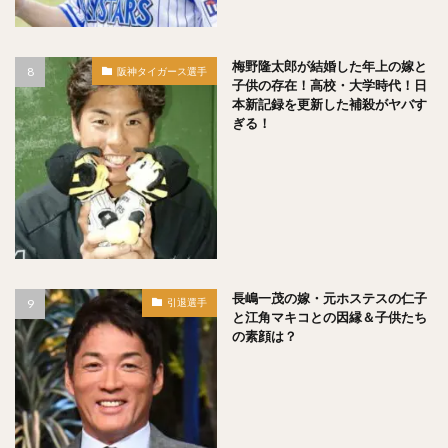
川原弘之（かわはらひろゆき）
杉内俊哉（すぎうちとしや）
森友哉（もりともや）
梅野隆太郎が結婚した年上の嫁と
阪神タイガース選手
王貞治（おうさだはる）
糸井嘉男（いといよしお）
子供の存在！高校・大学時代！日
本新記録を更新した補殺がヤバす
長谷川勇也（はせがわゆうや）
ぎる！
高津臣吾（たかつしんご）
吉田輝星（よしだこうせい）
中村奨成（なかむらしょうせい）
一岡竜司（いちおかりゅうじ）
筒香嘉智（つつごうよしとも）
石川歩（いしかわあゆむ）
宮崎敏郎（みやざきとしろう）
長嶋一茂の嫁・元ホステスの仁子
引退選手
と江角マキコとの因縁＆子供たち
佐藤輝明（さとうてるあき）
の素顔は？
藤平尚真（ふじひらしょうま）
田嶋大樹（たじまだいき）
松井秀喜（まついひでき）
上原浩治（うえはらこうじ）
平石洋介（ひらいしようすけ）