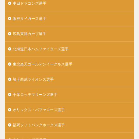
中日ドラゴンズ選手
千賀滉大（せんがこうだい）
大山悠輔（おおやまゆうすけ）
岸孝之（きしたかゆき）
阪神タイガース選手
明石健志（あかしけんじ）
栗原陵矢（くりはらりょうや）
広島東洋カープ選手
熊代聖人（くましろまさと）
北海道日本ハムファイターズ選手
秋山翔吾（あきやましょうご）
野村大樹（のむらだいじゅ）
東北楽天ゴールデンイーグルス選手
小川泰弘（おがわやすひろ）
大田泰示（おおたたいし）
宮台康平（みやだいこうへい）
埼玉西武ライオンズ選手
堂林翔太（どうばやししょうた）
千葉ロッテマリーンズ選手
ダルビッシュ・セファット・ファリード・有
角中勝也（かくなかかつや）
オリックス・バファローズ選手
新庄剛志（しんじょうつよし）
中井大介（なかいだいすけ）
福岡ソフトバンクホークス選手
小深田大翔（こぶかたひろと）