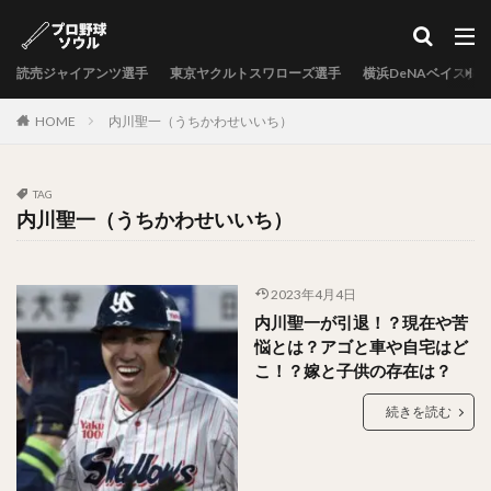
カテゴリー
読売ジャイアンツ選手
東京ヤクルトスワローズ選手
横浜DeNAベイスタ
タグ
HOME
内川聖一（うちかわせいいち）
中村剛也（なかむらたけや）
十亀剣（とがめけん）
外崎修汰（とのさきしゅうた）
TAG
岩嵜翔（いわさきしょう）
内川聖一（うちかわせいいち）
日暮矢麻人（ひぐらしやまと）
柳田悠岐（やなぎたゆうき）
2023年4月4日
源田壮亮（げんだそうすけ）
内川聖一が引退！？現在や苦
秋山幸二（あきやまこうじ）
悩とは？アゴと車や自宅はど
近本光司（ちかもとこうじ）
こ！？嫁と子供の存在は？
村上宗隆（むらかみむねたか）
続きを読む
中島卓也（なかしまたくや）
杉浦稔大（すぎうらとしひろ）