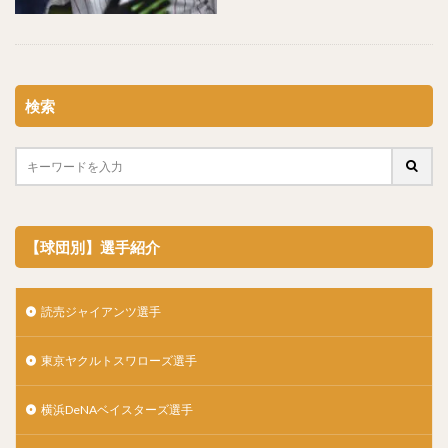
松山竜平（まつやまりゅうへい）
田中将大（たなかまさひろ）
中村奨吾（なかむらしょうご）
阿部寿樹（あべとしき）
桑原将志（くわはらまさゆき）
検索
宋家豪（ソン・チャーホウ）
益田直也（ますだなおや）
清原和博（きよはらかずひろ）
仁志敏久（にしとしひさ）
太田光（おおたひかる）
田村龍弘（たむらたつひろ）
【球団別】選手紹介
翁田大勢（おうたたいせい）
上原健太（うえはらけんた）
山崎颯一郎（やまざきそういちろう）
読売ジャイアンツ選手
ロベルト・オスナ・キンテーロ
東京ヤクルトスワローズ選手
アレクサンダー・ラモン・ラミレス・キニョネス
アリエル・ミランダ・ギル
横浜DeNAベイスターズ選手
中村宜聖（なかむらたかまさ）