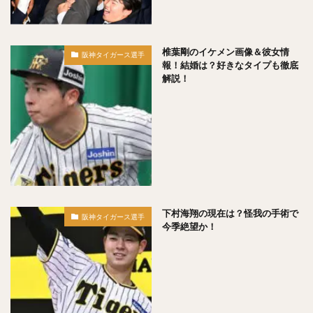
コーリー・スパンジェンバーグ
荻野貴司（おぎのたかし）
銀次（ぎんじ）
林晃汰（はやしこうた）
藤岡裕大（ふじおかゆうだい）
椎葉剛のイケメン画像＆彼女情
阪神タイガース選手
報！結婚は？好きなタイプも徹底
又吉克樹（またよしかつき）
解説！
森下暢仁（もりしたまさと）
辛島航（からしまわたる）
宇田川優希（うだがわゆうき）
秋広優人（あきひろゆうと）
ランディ・メッセンジャー
今井達也（いまいたつや）
城島健司（じょうじまけんじ）
小澤怜史（こざわれいじ）
平井克典（ひらいかつのり）
下村海翔の現在は？怪我の手術で
松坂大輔（まつざかだいすけ）
阪神タイガース選手
今季絶望か！
江川智晃（えがわともあき）
真砂勇介（まさごゆうすけ）
藤浪晋太郎（ふじなみしんたろう）
高橋純平（たかはしじゅんぺい）