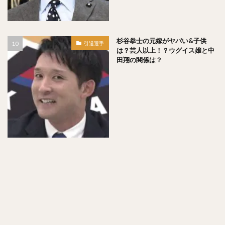
フレディ・ホセ・ガルビス
中野拓夢（なかのたくむ）
海野隆司（うみのたかし）
高橋宏斗（たかはしひろと）
杉谷拳士の元嫁がヤバい&子供
嶺井博希（みねいひろき）
引退選手
は？芸人以上！？ウグイス嬢と中
村上頌樹（むらかみしょうき）
田翔の関係は？
オスカー・ルイス・コラス・レオン
丸佳浩（まるよしひろ）
吉村裕基（よしむらゆうき）
奥村政稔（おくむらまさと）
川島慶三（かわしまけいぞう）
杉山一樹（すぎやまかずき）
森唯斗（もりゆいと）
田中正義（たなかせいぎ）
美間優槻（みまゆうき）
関川浩一（せきかわこういち）
青木宣親（あおきのりちか）
金子弌大（かねこちひろ）
菊池涼介（きくちりょうすけ）
高橋昂也（たかはしこうや）
山本由伸（やまもとよしのぶ）