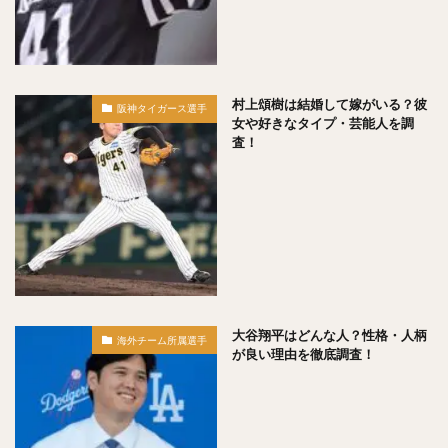
矢野燿大（やのあきひろ）
西勇輝（にしゆうき）
高田知季（たかたともき）
杉谷拳士（すぎやけんし）
渡邉諒（わたなべりょう）
小園海斗（こぞのかいと）
菅野智之（すがのともゆき）
村上頌樹は結婚して嫁がいる？彼
阪神タイガース選手
女や好きなタイプ・芸能人を調
重信慎之介（しげのぶしんのすけ）
査！
大島洋平（おおしまようへい）
国吉佑樹（くによしゆうき）
柳町達（やなぎまちたつる）
杉本裕太郎（すぎもとゆうたろう）
呉念庭（ウー・ネンティン）
山崎福也（やまさきさちや）
由規（よしのり）
大谷翔平はどんな人？性格・人柄
成瀬善久（なるせよしひさ）
松川虎生（まつかわこう）
海外チーム所属選手
が良い理由を徹底調査！
山瀬慎之助（やませしんのすけ）
加藤貴之（かとうたかゆき）
蛭間拓哉（ひるまたくや）
新井貴浩（あらいたかひろ）
リバン・モイネロ・ピタ