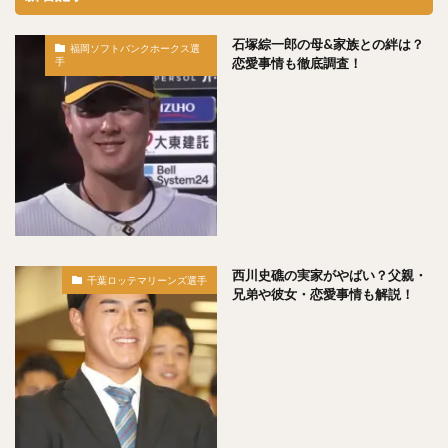
工藤公康（くどうきみやす）
松中信彦（まつなかのぶひこ）
石塚綜一郎の母&家族との絆は？
福岡ソフトバンクホークス選
恋愛事情も徹底調査！
手
水谷瞬（みずたにしゅん）
甲斐拓也（かいたくや）
茂木栄五郎（もぎえいごろう）
高橋朋己（たかはしともみ）
中村悠平（なかむらゆうへい）
秋吉亮（あきよしりょう）
緒方孝市（おがたこういち）
柴原洋（しばはらひろし）
スティーブン・モヤ・メルセデス
根尾昂（ねおあきら）
上茶谷大河（かみちゃたにたいが）
西川史礁の実家がやばい？父親・
千葉ロッテマリーンズ選手
兄弟や彼女・恋愛事情も解説！
高山俊（たかやましゅん）
松井稼頭央（まついかずお）
安達了一（あだちりょういち）
赤星憲広（あかほしのりひろ）
畠山和洋（はたけやまかずひろ）
石井一成（いしいかずなり）
藤井皓哉（ふじいこうや）