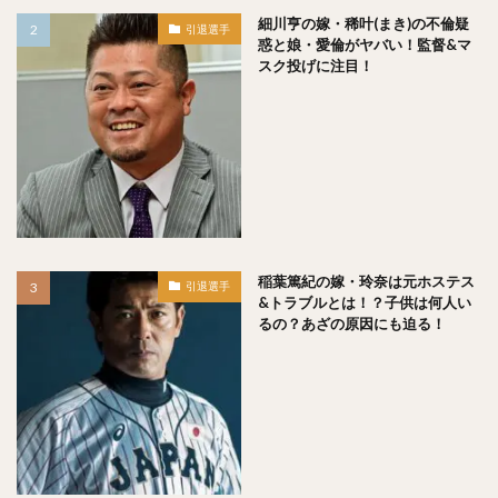
笠原大芽（かさはらたいが）
金子侑司（かねこゆうじ）
細川亨の嫁・稀叶(まき)の不倫疑
引退選手
惑と娘・愛倫がヤバい！監督&マ
奥川恭伸（おくがわやすのぶ）
スク投げに注目！
近藤健介（こんどうけんすけ）
王柏融（ワン・ボーロン）
クリス・ジョンソン
大谷翔平（おおたにしょうへい）
美馬学（みままなぶ）
山崎康晃（やまさきやすあき）
柴田竜拓（しばたたつひろ）
涌井秀章（わくいひであき）
稲葉篤紀の嫁・玲奈は元ホステス
ニコラス・アンドレス・マルティネス
引退選手
&トラブルとは！？子供は何人い
梶谷隆幸（かじたにたかゆき）
るの？あざの原因にも迫る！
二岡智宏（におかともひろ）
金本知憲（かねもとともあき）
釜田佳直（かまたよしなお）
山口航輝（やまぐちこうき）
井納翔一（いのうしょういち）