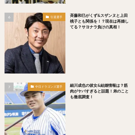
澤村拓一（さわむらひろかず）
佐野恵太（さのけいた）
三嶋一輝（みしまかずき）
斉藤和巳がくず&スザンヌと上田
引退選手
桃子とも関係を！？現在は再婚し
瀧中瞭太（たきなかりょうた）
てる？サヨナラ負けの真相！
宮城大弥（みやぎひろや）
石井一久（いしいかずひさ）
紅林弘太郎（くればやしこうたろう）
炭谷銀仁朗（すみたにぎんじろう）
野村勇（のむらいさみ）
五十幡亮汰（いそばたりょうた）
清水昇（しみずのぼる）
細川成也の彼女&結婚情報は？筋
栗林良吏（くりばやしりょうじ）
中日ドラゴンズ選手
肉がヤバすぎると話題！弟のこと
オコエ瑠偉（おこえるい）
下村海翔（しもむらかいと）
も徹底調査！
エルネスト・アントニオ・メヒア・アルバラード
中田賢一（なかたけんいち）
吉住晴斗（よしずみはると）
大隣憲司（おおとなりけんじ）