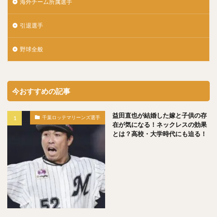
海外チーム所属選手
佐々木千隼（ささきちはや）
小林誠司（こばやしせいじ）
引退選手
清水隆行（しみずたかゆき）
野球全般
岸潤一郎（きしじゅんいちろう）
伏見寅威（ふしみとらい）
今川優馬（いまがわゆうま）
湯浅大（ゆあさだい）
牧秀悟（まきしゅうご）
今おすすめの記事
大津亮介（おおつりょうすけ）
前田悠伍（まえだゆうご）
益田直也が結婚した嫁と子供の存
千葉ロッテマリーンズ選手
アルフレド・デスパイネ ・ロドリゲス
在が気になる！ネックレスの効果
とは？高校・大学時代にも迫る！
中村晃（なかむらあきら）
古澤勝吾（ふるさわしょうご）
大本将吾（おおもとしょうご）
島袋洋奨（しまぶくろようすけ）
木村文紀（きむらふみかず）
栗山巧（くりやまたくみ）
片耳・フェイスガードヘルメット