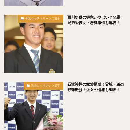
石井一成（いしいかずなり）
藤井皓哉（ふじいこうや）
正木智也（まさきともや）
宮森智志（みやもりさとし）
西川史礁の実家がやばい？父親・
柳裕也（やなぎゆうや）
千葉ロッテマリーンズ選手
平沢大河（ひらさわたいが）
兄弟や彼女・恋愛事情も解説！
デニス・サファテ
井口資仁（いぐちただひと）
坂本勇人（さかもとはやと）
小久保裕紀（こくぼひろき）
市川友也（いちかわともや）
松井裕樹（まついゆうき）
永江恭平（ながえきょうへい）
甲斐野央（かいのひろし）
藤川球児（ふじかわきゅうじ）
高橋礼（たかはしれい）
石塚裕惺の家族構成！父親・弟の
読売ジャイアンツ選手
川端慎吾（かわばたしんご）
堀瑞輝（ほりみずき）
野球歴は？彼女の情報も調査！
野村祐輔（のむらゆうすけ）
津森宥紀（つもりゆうき）
岡田貴弘（おかだたかひろ）
大野雄大（おおのゆうだい）
濱口遥大（はまぐちはるひろ）