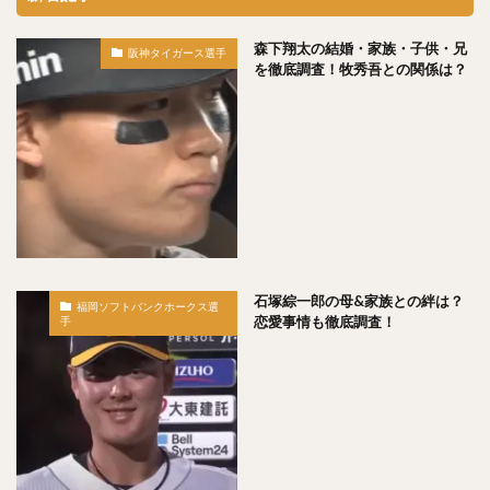
寺原隼人（てらはらはやと）
工藤公康（くどうきみやす）
森下翔太の結婚・家族・子供・兄
阪神タイガース選手
を徹底調査！牧秀吾との関係は？
松中信彦（まつなかのぶひこ）
水谷瞬（みずたにしゅん）
甲斐拓也（かいたくや）
茂木栄五郎（もぎえいごろう）
高橋朋己（たかはしともみ）
中村悠平（なかむらゆうへい）
秋吉亮（あきよしりょう）
緒方孝市（おがたこういち）
柴原洋（しばはらひろし）
スティーブン・モヤ・メルセデス
根尾昂（ねおあきら）
石塚綜一郎の母&家族との絆は？
福岡ソフトバンクホークス選
恋愛事情も徹底調査！
手
上茶谷大河（かみちゃたにたいが）
高山俊（たかやましゅん）
松井稼頭央（まついかずお）
安達了一（あだちりょういち）
赤星憲広（あかほしのりひろ）
畠山和洋（はたけやまかずひろ）