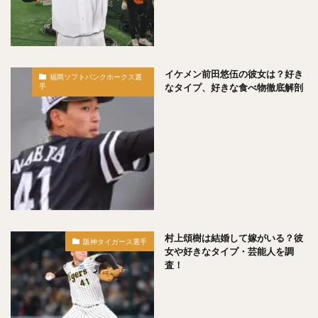
松本航（まつもとわたる）
泉圭輔（いずみけいすけ）
矢野燿大（やのあきひろ）
西勇輝（にしゆうき）
高田知季（たかたともき）
杉谷拳士（すぎやけんし）
渡邉諒（わたなべりょう）
小園海斗（こぞのかいと）
イケメン前田悠伍の彼女は？好き
福岡ソフトバンクホークス選
なタイプ、好きな食べ物徹底解剖
手
菅野智之（すがのともゆき）
重信慎之介（しげのぶしんのすけ）
大島洋平（おおしまようへい）
国吉佑樹（くによしゆうき）
柳町達（やなぎまちたつる）
杉本裕太郎（すぎもとゆうたろう）
呉念庭（ウー・ネンティン）
村上頌樹は結婚して嫁がいる？彼
山崎福也（やまさきさちや）
由規（よしのり）
阪神タイガース選手
女や好きなタイプ・芸能人を調
成瀬善久（なるせよしひさ）
松川虎生（まつかわこう）
査！
山瀬慎之助（やませしんのすけ）
加藤貴之（かとうたかゆき）
蛭間拓哉（ひるまたくや）