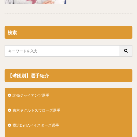
松山竜平（まつやまりゅうへい）
田中将大（たなかまさひろ）
中村奨吾（なかむらしょうご）
阿部寿樹（あべとしき）
桑原将志（くわはらまさゆき）
検索
宋家豪（ソン・チャーホウ）
益田直也（ますだなおや）
清原和博（きよはらかずひろ）
仁志敏久（にしとしひさ）
太田光（おおたひかる）
田村龍弘（たむらたつひろ）
【球団別】選手紹介
翁田大勢（おうたたいせい）
上原健太（うえはらけんた）
山崎颯一郎（やまざきそういちろう）
読売ジャイアンツ選手
ロベルト・オスナ・キンテーロ
東京ヤクルトスワローズ選手
アレクサンダー・ラモン・ラミレス・キニョネス
アリエル・ミランダ・ギル
横浜DeNAベイスターズ選手
中村宜聖（なかむらたかまさ）