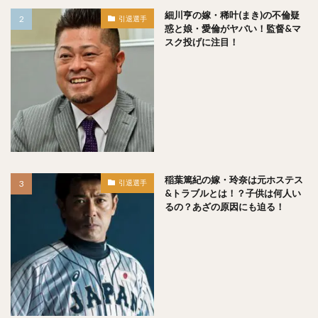
笠原大芽（かさはらたいが）
金子侑司（かねこゆうじ）
細川亨の嫁・稀叶(まき)の不倫疑
引退選手
惑と娘・愛倫がヤバい！監督&マ
奥川恭伸（おくがわやすのぶ）
スク投げに注目！
近藤健介（こんどうけんすけ）
王柏融（ワン・ボーロン）
クリス・ジョンソン
大谷翔平（おおたにしょうへい）
美馬学（みままなぶ）
山崎康晃（やまさきやすあき）
柴田竜拓（しばたたつひろ）
涌井秀章（わくいひであき）
稲葉篤紀の嫁・玲奈は元ホステス
ニコラス・アンドレス・マルティネス
引退選手
&トラブルとは！？子供は何人い
梶谷隆幸（かじたにたかゆき）
るの？あざの原因にも迫る！
二岡智宏（におかともひろ）
金本知憲（かねもとともあき）
釜田佳直（かまたよしなお）
山口航輝（やまぐちこうき）
井納翔一（いのうしょういち）