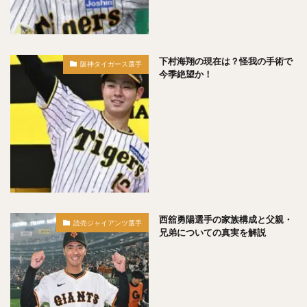
高橋純平（たかはしじゅんぺい）
斎藤佑樹（さいとうゆうき）
鶴岡慎也（つるおかしんや）
會澤翼（あいざわつばさ）
下村海翔の現在は？怪我の手術で
阪神タイガース選手
マシュー・コディ・ムーア
吉川尚輝（よしかわなおき）
今季絶望か！
平田良介（ひらたりょうすけ）
伊藤光（いとうひかる）
佐藤直樹（さとうなおき）
宗佑磨（むねゆうま）
比嘉幹貴（ひがもとき）
若月健矢（わかつきけんや）
高橋尚成（たかはしひさのり）
武田愛斗（たけだあいと）
松本剛（まつもとごう）
立岡宗一郎（たておかそういちろう）
太田椋（おおたりょう）
ラーズ・ヌートバー
西舘勇陽選手の家族構成と父親・
読売ジャイアンツ選手
中山礼都（なかやまらいと）
兄弟についての真実を解説
リック・バンデンハーク
今宮健太（いまみやけんた）
城所龍磨（きどころりゅうま）
尾形崇斗（おがたしゅうと）
平良海馬（たいらかいま）