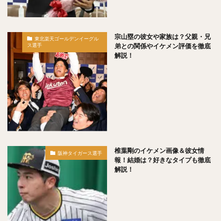
糸原健斗（いとはらけんと）
コーリー・スパンジェンバーグ
荻野貴司（おぎのたかし）
銀次（ぎんじ）
宗山塁の彼女や家族は？父親・兄
東北楽天ゴールデンイーグル
弟との関係やイケメン評価を徹底
ス選手
林晃汰（はやしこうた）
藤岡裕大（ふじおかゆうだい）
解説！
又吉克樹（またよしかつき）
森下暢仁（もりしたまさと）
辛島航（からしまわたる）
宇田川優希（うだがわゆうき）
秋広優人（あきひろゆうと）
ランディ・メッセンジャー
今井達也（いまいたつや）
城島健司（じょうじまけんじ）
椎葉剛のイケメン画像＆彼女情
小澤怜史（こざわれいじ）
平井克典（ひらいかつのり）
阪神タイガース選手
報！結婚は？好きなタイプも徹底
松坂大輔（まつざかだいすけ）
解説！
江川智晃（えがわともあき）
真砂勇介（まさごゆうすけ）
藤浪晋太郎（ふじなみしんたろう）