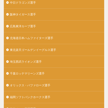
中日ドラゴンズ選手
千賀滉大（せんがこうだい）
大山悠輔（おおやまゆうすけ）
岸孝之（きしたかゆき）
阪神タイガース選手
明石健志（あかしけんじ）
栗原陵矢（くりはらりょうや）
広島東洋カープ選手
熊代聖人（くましろまさと）
北海道日本ハムファイターズ選手
秋山翔吾（あきやましょうご）
野村大樹（のむらだいじゅ）
東北楽天ゴールデンイーグルス選手
小川泰弘（おがわやすひろ）
大田泰示（おおたたいし）
宮台康平（みやだいこうへい）
埼玉西武ライオンズ選手
堂林翔太（どうばやししょうた）
千葉ロッテマリーンズ選手
ダルビッシュ・セファット・ファリード・有
角中勝也（かくなかかつや）
オリックス・バファローズ選手
新庄剛志（しんじょうつよし）
中井大介（なかいだいすけ）
福岡ソフトバンクホークス選手
小深田大翔（こぶかたひろと）