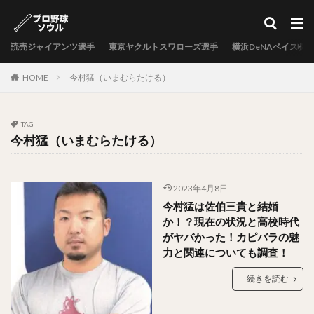
カテゴリー
読売ジャイアンツ選手
東京ヤクルトスワローズ選手
横浜DeNAベイスタ
タグ
HOME
今村猛（いまむらたける）
中村剛也（なかむらたけや）
十亀剣（とがめけん）
外崎修汰（とのさきしゅうた）
TAG
岩嵜翔（いわさきしょう）
今村猛（いまむらたける）
日暮矢麻人（ひぐらしやまと）
柳田悠岐（やなぎたゆうき）
2023年4月8日
源田壮亮（げんだそうすけ）
今村猛は佐伯三貴と結婚
秋山幸二（あきやまこうじ）
か！？現在の状況と高校時代
近本光司（ちかもとこうじ）
がヤバかった！カピバラの魅
力と関連についても調査！
村上宗隆（むらかみむねたか）
中島卓也（なかしまたくや）
続きを読む
杉浦稔大（すぎうらとしひろ）