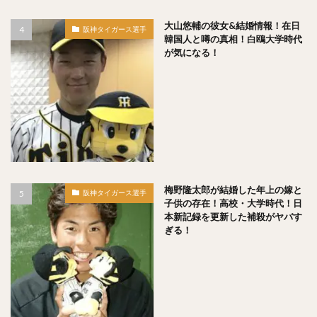
森浦大輔（もりうらだいすけ）
大山悠輔の彼女&結婚情報！在日
阪神タイガース選手
長嶋一茂（ながしまかずしげ）
韓国人と噂の真相！白鴎大学時代
が気になる！
西舘勇陽（にしだてゆうひ）
ウラディミール・バレンティン
中村晨（なかむらしん）
古谷優人（ふるやゆうと）
大竹耕太郎（おおたけこうたろう）
嶋基宏（しまもとひろ）
本多雄一（ほんだゆういち）
梅野隆太郎（うめのりゅうたろう）
牧原大成（まきはらたいせい）
梅野隆太郎が結婚した年上の嫁と
阪神タイガース選手
子供の存在！高校・大学時代！日
笠谷俊介（かさやしゅんすけ）
釜元豪（かまもとごう）
本新記録を更新した補殺がヤバす
石川雅規（いしかわまさのり）
ぎる！
有原航平（ありはらこうへい）
大瀬良大地（おおせらだいち）
中崎翔太（なかざきしょうた）
前田健太（まえだけんた）