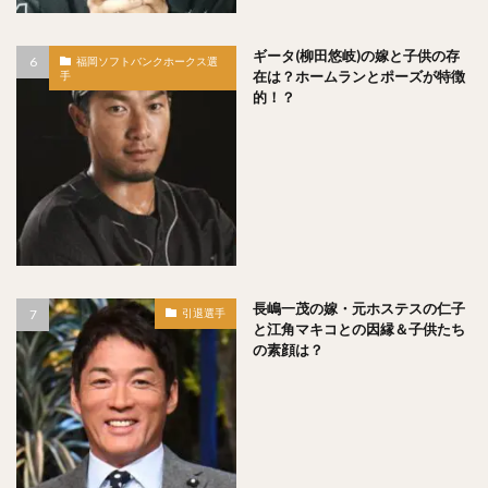
澤村拓一（さわむらひろかず）
佐野恵太（さのけいた）
三嶋一輝（みしまかずき）
ギータ(柳田悠岐)の嫁と子供の存
福岡ソフトバンクホークス選
在は？ホームランとポーズが特徴
手
瀧中瞭太（たきなかりょうた）
的！？
宮城大弥（みやぎひろや）
石井一久（いしいかずひさ）
紅林弘太郎（くればやしこうたろう）
炭谷銀仁朗（すみたにぎんじろう）
野村勇（のむらいさみ）
五十幡亮汰（いそばたりょうた）
清水昇（しみずのぼる）
長嶋一茂の嫁・元ホステスの仁子
栗林良吏（くりばやしりょうじ）
引退選手
と江角マキコとの因縁＆子供たち
オコエ瑠偉（おこえるい）
下村海翔（しもむらかいと）
の素顔は？
エルネスト・アントニオ・メヒア・アルバラード
中田賢一（なかたけんいち）
吉住晴斗（よしずみはると）
大隣憲司（おおとなりけんじ）