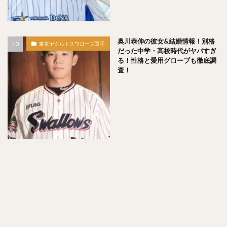
フレディ・ホセ・ガルビス
中野拓夢（なかのたくむ）
海野隆司（うみのたかし）
高橋宏斗（たかはしひろと）
奥川恭伸の彼女&結婚情報！別格
嶺井博希（みねいひろき）
東京ヤクルトスワローズ選手
だった中学・高校時代がヤバすぎ
村上頌樹（むらかみしょうき）
る！性格と愛用グローブも徹底調
査！
オスカー・ルイス・コラス・レオン
丸佳浩（まるよしひろ）
吉村裕基（よしむらゆうき）
奥村政稔（おくむらまさと）
川島慶三（かわしまけいぞう）
杉山一樹（すぎやまかずき）
森唯斗（もりゆいと）
田中正義（たなかせいぎ）
美間優槻（みまゆうき）
関川浩一（せきかわこういち）
青木宣親（あおきのりちか）
金子弌大（かねこちひろ）
菊池涼介（きくちりょうすけ）
高橋昂也（たかはしこうや）
山本由伸（やまもとよしのぶ）