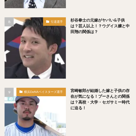
川原弘之（かわはらひろゆき）
杉内俊哉（すぎうちとしや）
森友哉（もりともや）
杉谷拳士の元嫁がヤバい&子供
引退選手
王貞治（おうさだはる）
糸井嘉男（いといよしお）
は？芸人以上！？ウグイス嬢と中
田翔の関係は？
長谷川勇也（はせがわゆうや）
高津臣吾（たかつしんご）
吉田輝星（よしだこうせい）
中村奨成（なかむらしょうせい）
一岡竜司（いちおかりゅうじ）
筒香嘉智（つつごうよしとも）
石川歩（いしかわあゆむ）
宮崎敏郎（みやざきとしろう）
宮崎敏郎が結婚した嫁と子供の存
横浜DeNAベイスターズ選手
在が気になる！プーさんとの関係
佐藤輝明（さとうてるあき）
は？高校・大学・セガサミー時代
藤平尚真（ふじひらしょうま）
に迫る！
田嶋大樹（たじまだいき）
松井秀喜（まついひでき）
上原浩治（うえはらこうじ）
平石洋介（ひらいしようすけ）