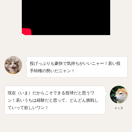
石井一成（いしいかずなり）
藤井皓哉（ふじいこうや）
正木智也（まさきともや）
宮森智志（みやもりさとし）
柳裕也（やなぎゆうや）
平沢大河（ひらさわたいが）
デニス・サファテ
井口資仁（いぐちただひと）
坂本勇人（さかもとはやと）
小久保裕紀（こくぼひろき）
市川友也（いちかわともや）
松井裕樹（まついゆうき）
投げっぷりも豪快で気持ちがいいニャー！若い投
永江恭平（ながえきょうへい）
手特権の勢いだニャン！
甲斐野央（かいのひろし）
藤川球児（ふじかわきゅうじ）
高橋礼（たかはしれい）
タマ
川端慎吾（かわばたしんご）
堀瑞輝（ほりみずき）
現在（いま）だからこそできる投球だと思うワ
野村祐輔（のむらゆうすけ）
津森宥紀（つもりゆうき）
ン！若いうちは経験だと思って、どんどん挑戦し
ていって欲しいワン！
岡田貴弘（おかだたかひろ）
イッヌ
大野雄大（おおのゆうだい）
濱口遥大（はまぐちはるひろ）