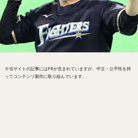
松山竜平（まつやまりゅうへい）
田中将大（たなかまさひろ）
中村奨吾（なかむらしょうご）
阿部寿樹（あべとしき）
桑原将志（くわはらまさゆき）
宋家豪（ソン・チャーホウ）
益田直也（ますだなおや）
清原和博（きよはらかずひろ）
仁志敏久（にしとしひさ）
太田光（おおたひかる）
田村龍弘（たむらたつひろ）
※当サイトの記事にはPRが含まれていますが、中立・公平性を持
ってコンテンツ製作に取り組んでいます。
翁田大勢（おうたたいせい）
上原健太（うえはらけんた）
山崎颯一郎（やまざきそういちろう）
ロベルト・オスナ・キンテーロ
アレクサンダー・ラモン・ラミレス・キニョネス
アリエル・ミランダ・ギル
中村宜聖（なかむらたかまさ）