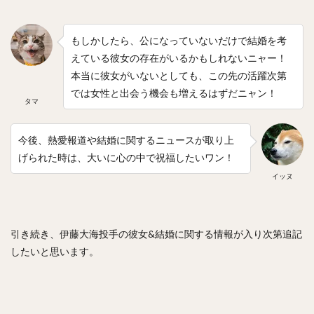
中森俊介（なかもりしゅんすけ）
もしかしたら、公になっていないだけで結婚を考
松尾汐恩（まつおしおん）
えている彼女の存在がいるかもしれないニャー！
石塚綜一郎（いしづかそういちろう）
本当に彼女がいないとしても、この先の活躍次第
ザッカリー・シェリダン・ニール
二保旭（にほあきら）
では女性と出会う機会も増えるはずだニャン！
タマ
和田毅（わだつよし）
孫正義（そんまさよし）
川瀬晃（かわせひかる）
東浜巨（ひがしはまなお）
今後、熱愛報道や結婚に関するニュースが取り上
武田翔太（たけだしょうた）
げられた時は、大いに心の中で祝福したいワン！
田浦文丸（たうらふみまる）
イッヌ
若田部健一（わかたべけんいち）
高橋光成（たかはしこうな）
寺島成輝（てらしまなるき）
引き続き、伊藤大海投手の彼女&結婚に関する情報が入り次第追記
したいと思います。
上沢直之（うわさわなおゆき）
佐々岡真司（ささおかしんじ）
田中広輔（たなかこうすけ）
Tー岡田（ティーおかだ）