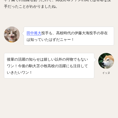
則本昂大（のりもとたかひろ）
増田珠（ますだしゅう）
手だったことがわかりましたね。
岡本健（おかもとけん）
斉藤和巳（さいとうかずみ）
松田遼馬（まつだりょうま）
渡邉陸（わたなべりく）
福田秀平（ふくだしゅうへい）
田中将大
投手も、高校時代の
伊藤大海投手の存在
谷川原健太（たにがわらけんた）
は知っていたはずだニャー！
黒瀬健太（くろせけんた）
西川遥輝（にしかわはるき）
柿木蓮（かきぎれん）
今村猛（いまむらたける）
タマ
大竹寛（おおたけかん）
藤原恭大（ふじわらきょうた）
後輩の活躍の知らせは嬉しい以外の何物でもない
ワン！今後の駒大苫小牧高校の活躍にも注目して
京田陽太（きょうだようた）
乙坂智（おとさかとも）
いきたいワン！
イッヌ
安樂智大（あんらくともひろ）
唐川侑己（からかわゆうき）
イチロー
馬原孝浩（まはらたかひろ）
来田涼斗（きた りょうと）
ダヤン・ビシエド ・ペレス
アダム・ブレット・ウォーカー2世
若林楽人（わかばやしがくと）
椋木蓮（むくのきれん）