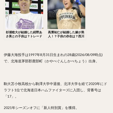
佐々木千隼（ささきちはや）
小林誠司（こばやしせいじ）
清水隆行（しみずたかゆき）
岸潤一郎（きしじゅんいちろう）
杉浦稔大が結婚した紺野あ
髙濱祐仁が結婚した嫁が美
伏見寅威（ふしみとらい）
今川優馬（いまがわゆうま）
さ美との子供は？トレード
人！？子供の存在は？西川
の真相と戦力外と噂も！姉
遥輝と自主トレで追い込ん
湯浅大（ゆあさだい）
牧秀悟（まきしゅうご）
と弟の存在も気になる！
だ！？
大津亮介（おおつりょうすけ）
伊藤大海投手は1997年8月31日生まれの28歳(2026/08/09時点)
前田悠伍（まえだゆうご）
で、北海道茅部郡鹿部町（かやべぐんしかべちょう）出身。
アルフレド・デスパイネ ・ロドリゲス
中村晃（なかむらあきら）
古澤勝吾（ふるさわしょうご）
駒大苫小牧高校から駒澤大学中退後、北洋大学を経て2020年にド
大本将吾（おおもとしょうご）
ラフト1位で北海道日本ハムファイターズに入団し、背番号は
島袋洋奨（しまぶくろようすけ）
「17」。
木村文紀（きむらふみかず）
栗山巧（くりやまたくみ）
2021年シーズンオフに「新人特別賞」を獲得。
片耳・フェイスガードヘルメット