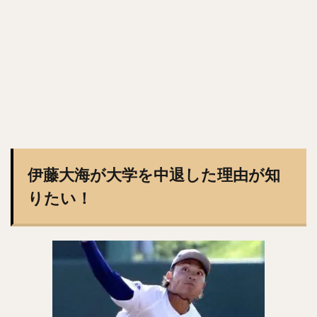
里崎智也（さとざきともや）
亀井義行（かめいよしゆき）
上林誠知（うえばやしせいじ）
加治屋蓮（かじやれん）
増田達至（ますだたつし）
岡本和真（おかもとかずま）
新垣渚（あらがきなぎさ）
板東湧梧（ばんどうゆうご）
渡邊勇太朗（わたなべゆうたろう）
福留孝介（ふくどめこうすけ）
辻発彦（つじはつひこ）
山田哲人（やまだてつと）
宮西尚生（みやにしなおき）
伊藤大海が大学を中退した理由が知
栗山英樹（くりやまひでき）
りたい！
長野久義（ちょうのひさよし）
田口麗斗（たぐちかずと）
安田尚憲（やすだひさのり）
石川昴弥（いしかわたかや）
細川成也（ほそかわせいや）
牧田和久（まきたかずひさ）
二木康太（ふたきこうた）
稲葉篤紀（いなばあつのり）
細川亨（ほそかわとおる）