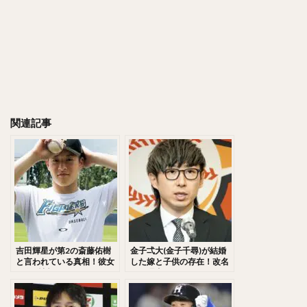
千賀滉大（せんがこうだい）
大山悠輔（おおやまゆうすけ）
岸孝之（きしたかゆき）
明石健志（あかしけんじ）
栗原陵矢（くりはらりょうや）
熊代聖人（くましろまさと）
秋山翔吾（あきやましょうご）
関連記事
野村大樹（のむらだいじゅ）
小川泰弘（おがわやすひろ）
大田泰示（おおたたいし）
宮台康平（みやだいこうへい）
堂林翔太（どうばやししょうた）
ダルビッシュ・セファット・ファリード・有
角中勝也（かくなかかつや）
吉田輝星が第2の斎藤佑樹
金子弌大(金子千尋)が結婚
新庄剛志（しんじょうつよし）
と言われている真相！彼女
した嫁と子供の存在！改名
&結婚情報が気になる！イ
した理由とは？ヒカルの関
中井大介（なかいだいすけ）
ケメンで可愛い弟と伝説の
連性と愛用グローブも徹底
高校時代も調査！
調査！
小深田大翔（こぶかたひろと）