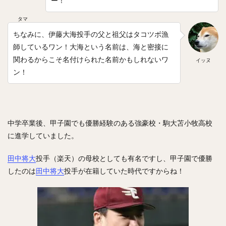
ー！
高橋純平（たかはしじゅんぺい）
タマ
斎藤佑樹（さいとうゆうき）
ちなみに、伊藤大海投手の父と祖父はタコツボ漁
鶴岡慎也（つるおかしんや）
會澤翼（あいざわつばさ）
師しているワン！大海という名前は、海と密接に
マシュー・コディ・ムーア
吉川尚輝（よしかわなおき）
関わるからこそ名付けられた名前かもしれないワ
イッヌ
平田良介（ひらたりょうすけ）
伊藤光（いとうひかる）
ン！
佐藤直樹（さとうなおき）
宗佑磨（むねゆうま）
比嘉幹貴（ひがもとき）
若月健矢（わかつきけんや）
高橋尚成（たかはしひさのり）
中学卒業後、甲子園でも優勝経験のある強豪校・駒大苫小牧高校
武田愛斗（たけだあいと）
松本剛（まつもとごう）
に進学していました。
立岡宗一郎（たておかそういちろう）
太田椋（おおたりょう）
ラーズ・ヌートバー
田中将大
投手（楽天）の母校としても有名ですし、甲子園で優勝
したのは
田中将大
投手が在籍していた時代ですからね！
中山礼都（なかやまらいと）
リック・バンデンハーク
今宮健太（いまみやけんた）
城所龍磨（きどころりゅうま）
尾形崇斗（おがたしゅうと）
平良海馬（たいらかいま）