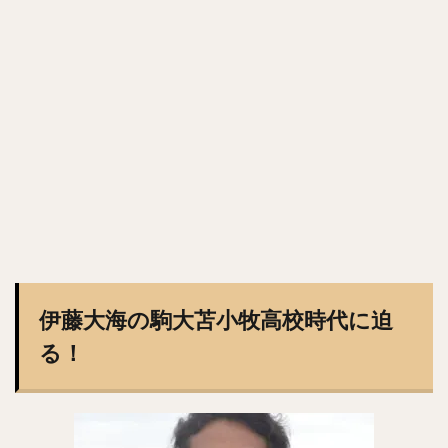
佐々木郎希（ささきろうき）
今永昇太（いまながしょうた）
西純矢（にしじゅんや）
チェン・ウェイン（陳偉殷）
山岡泰輔（やまおかたいすけ）
中島裕之（なかじまひろゆき）
高橋由伸（たかはしよしのぶ）
野村・ジェームス・祐希（のむら ジェームス ゆうき）
中谷将太（なかたに まさひろ）
塩見泰隆（しおみやすたか）
與座海人（よざかいと）
岡林勇希（おかばやしゆうき）
落合博満（おちあいひろみつ）
伊藤大海の駒大苫小牧高校時代に迫
森下翔太（もりしたしょうた）
る！
ジュリスベル・グラシアル・ガルシア
五十嵐亮太（いがらしりょうた）
嘉弥真新也（かやましんや）