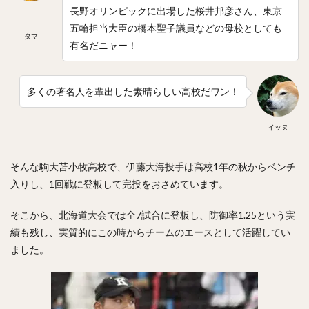
新井貴浩（あらいたかひろ）
リバン・モイネロ・ピタ
長野オリンピックに出場した桜井邦彦さん、
東京
五輪担当大臣の橋本聖子議員などの母校
としても
内川聖一（うちかわせいいち）
タマ
有名だニャー！
堀内汰門（ほりうちたもん）
山口俊（やまぐちしゅん）
張本優大（はりもとまさひろ）
多くの著名人を輩出した素晴らしい高校だワン！
松本裕樹（まつもとゆうき）
浅村栄斗（あさむらひでと）
イッヌ
石川柊太（いしかわしゅうた）
西川愛也（にしかわまなや）
そんな駒大苫小牧高校で、伊藤大海投手は高校1年の秋からベンチ
高谷裕亮（たかやひろあき）
入りし、1回戦に登板して完投をおさめています。
清宮幸太郎（きよみやこうたろう）
そこから、北海道大会では全7試合に登板し、防御率1.25という実
平沼翔太（ひらぬましょうた）
績も残し、実質的にこの時からチームのエースとして活躍してい
安部友裕（あべともひろ）
ました。
戸郷翔征（とごうしょうせい）
陽岱鋼（ようだいかん）
吉見一起（よしみかずき）
三浦大輔（みうらだいすけ）
笹川吉康（ささがわよしやす）