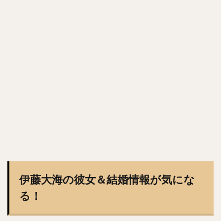
森浦大輔（もりうらだいすけ）
長嶋一茂（ながしまかずしげ）
西舘勇陽（にしだてゆうひ）
ウラディミール・バレンティン
中村晨（なかむらしん）
古谷優人（ふるやゆうと）
大竹耕太郎（おおたけこうたろう）
嶋基宏（しまもとひろ）
本多雄一（ほんだゆういち）
梅野隆太郎（うめのりゅうたろう）
牧原大成（まきはらたいせい）
笠谷俊介（かさやしゅんすけ）
釜元豪（かまもとごう）
石川雅規（いしかわまさのり）
有原航平（ありはらこうへい）
伊藤大海の彼女＆結婚情報が気にな
大瀬良大地（おおせらだいち）
る！
中崎翔太（なかざきしょうた）
前田健太（まえだけんた）