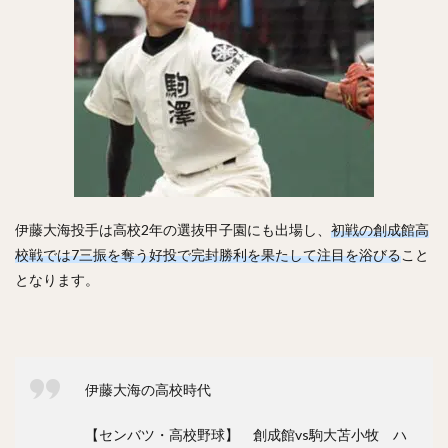
鈴木大地（すずきだいち）
ヘロニモ・フランスア
ジェリー・サンズ
佐藤由規（さとうよしのり）
松原聖弥（まつばらせいや）
北山亘基（きたやまこうき）
今村信貴（いまむらのぶたか）
河野竜生（かわのりゅうせい）
マイク・トラウト
黒田博樹（くろだひろき）
ロベルト・アレキサンダー・スアレス・スベーロ
伊藤大海投手は高校2年の選抜甲子園にも出場
し、
初戦の創成館高
校戦では7三振を奪う好投で完封勝利を果たして注目を浴びる
こと
内海哲也（うつみてつや）
塚田正義（つかだまさよし）
となります。
山川穂高（やまかわほたか）
摂津正（せっつただし）
松田宣浩（まつだのぶひろ）
清水陸哉（しみずりくや）
砂川リチャードオブライエン（すながわリチャードオブライエ
ン）
伊藤大海の高校時代
西田哲朗（にしだてつろう）
鳥谷敬（とりたにたかし）
中田翔（なかたしょう）
【センバツ・高校野球】 創成館vs駒大苫小牧 ハ