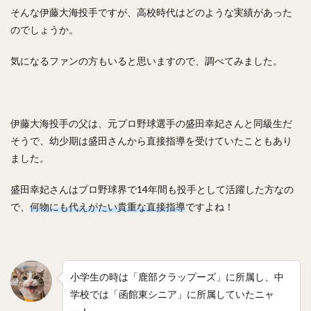
糸原健斗（いとはらけんと）
そんな伊藤大海投手ですが、高校時代はどのような実績があった
コーリー・スパンジェンバーグ
のでしょうか。
荻野貴司（おぎのたかし）
銀次（ぎんじ）
気になるファンの方もいると思いますので、調べてみました。
林晃汰（はやしこうた）
藤岡裕大（ふじおかゆうだい）
又吉克樹（またよしかつき）
森下暢仁（もりしたまさと）
辛島航（からしまわたる）
伊藤大海投手の父は、元プロ野球選手の盛田幸妃さんと同級生だ
宇田川優希（うだがわゆうき）
そうで、幼少期は盛田さんから直接指導を受けていたこともあり
秋広優人（あきひろゆうと）
ランディ・メッセンジャー
ました。
今井達也（いまいたつや）
盛田幸妃さんはプロ野球界で14年間も投手として活躍した方なの
城島健司（じょうじまけんじ）
で、
何物にも代えがたい貴重な直接指導
ですよね！
小澤怜史（こざわれいじ）
平井克典（ひらいかつのり）
松坂大輔（まつざかだいすけ）
江川智晃（えがわともあき）
真砂勇介（まさごゆうすけ）
小学生の時は「鹿部クラップーズ」に所属し、中
学校では「函館東シニア」に所属していたニャ
藤浪晋太郎（ふじなみしんたろう）