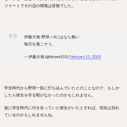
ツイートでその辺の情報は皆無でした。
村松有人（むらまつありひと）
椎野新（しいのあらた）
田城飛翔（たしろつばさ）
能見篤史（のうみあつし）
阿部慎之助（あべしんのすけ）
高井雄平（たかいゆうへい）
伊藤大海-野球＝0にはなら無い
吉川光夫（よしかわみつお）
鈴木誠也（すずきせいや）
毎日を過ごそう。
西川龍馬（にしかわりょうま）
— 伊藤大海 (@hiromi151)
February 11, 2020
吉田正尚（よしだまさたか）
レオニス・マーティン・タパネス
戸柱恭孝（とばしらやすたか）
井上広大（いのうえこうた）
学生時代から野球一筋に打ち込んでいたとのことなので、もしか
島内宏明（しまうちひろあき）
したら彼女を作る暇がなかったのかもしれません。
増井浩俊（ますいひろとし）
西岡剛（にしおかつよし）
仮に学生時代に付き合っていた彼女がいたとすれば、現在は別れ
桑田真澄（くわたますみ）
髙濱祐仁（たかはまゆうと）
ているのかもしれませんね。
大関友久（おおぜきともひさ）
増田陸（ますだりく）
藤本博史（ふじもとひろし）