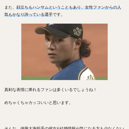
フレディ・ホセ・ガルビス
中野拓夢（なかのたくむ）
また、
顔立ちもハンサムということもあり、女性ファンからの人
気もかなり誇っている選手
です。
海野隆司（うみのたかし）
高橋宏斗（たかはしひろと）
嶺井博希（みねいひろき）
村上頌樹（むらかみしょうき）
オスカー・ルイス・コラス・レオン
丸佳浩（まるよしひろ）
吉村裕基（よしむらゆうき）
奥村政稔（おくむらまさと）
川島慶三（かわしまけいぞう）
杉山一樹（すぎやまかずき）
森唯斗（もりゆいと）
田中正義（たなかせいぎ）
美間優槻（みまゆうき）
真剣な表情に痺れるファンは多くいるでしょうね！
関川浩一（せきかわこういち）
青木宣親（あおきのりちか）
金子弌大（かねこちひろ）
めちゃくちゃカッコいいと思います。
菊池涼介（きくちりょうすけ）
高橋昂也（たかはしこうや）
山本由伸（やまもとよしのぶ）
そんな、伊藤大海投手の彼女&結婚情報が気になる方も少なくない