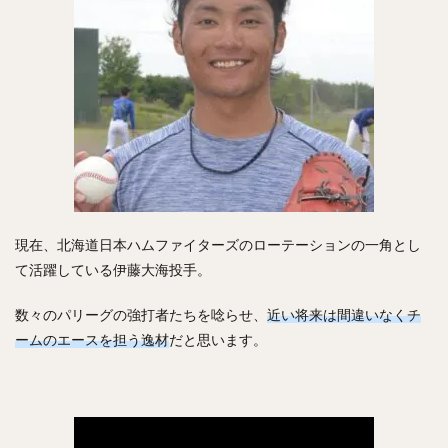
寺原隼人（てらはらはやと）
工藤公康（くどうきみやす）
松中信彦（まつなかのぶひこ）
水谷瞬（みずたにしゅん）
甲斐拓也（かいたくや）
茂木栄五郎（もぎえいごろう）
高橋朋己（たかはしともみ）
中村悠平（なかむらゆうへい）
秋吉亮（あきよしりょう）
緒方孝市（おがたこういち）
柴原洋（しばはらひろし）
現在、北海道日本ハムファイターズのローテーションの一角とし
て活躍している伊藤大海投手。
スティーブン・モヤ・メルセデス
根尾昂（ねおあきら）
上茶谷大河（かみちゃたにたいが）
数々のパリーグの強打者たちを唸らせ、
近い将来は間違いなくチ
高山俊（たかやましゅん）
松井稼頭央（まついかずお）
ームのエースを担う逸材
だと思います。
安達了一（あだちりょういち）
赤星憲広（あかほしのりひろ）
畠山和洋（はたけやまかずひろ）