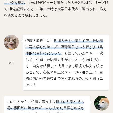
ニングを積み
、公式戦デビューを果たした大学2年の時にリーグ戦
で6勝を記録すると、3年生の時は大学日本代表に選出され、抑え
を務めるまで成長しました。
伊藤大海投手は「
駒澤大学を中退して苫小牧駒澤
に再入学した時、プロ野球選手という夢がより具
体的な目標に変わった
」と語っていたニャー！決
して、中退した駒澤大学が悪いというわけでな
タマ
く、自分が納得して成長できる環境で努力を続け
ることで、心技体を上のステージへ引き上げ、目
標に向かって最後まで突っ走れるのかなと思うニ
ャン！
このことから、伊藤大海投手は
世間の常識やその
場の雰囲気に流されず、自ら決めた目標を達成さ