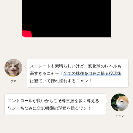
川原弘之（かわはらひろゆき）
杉内俊哉（すぎうちとしや）
森友哉（もりともや）
王貞治（おうさだはる）
糸井嘉男（いといよしお）
長谷川勇也（はせがわゆうや）
高津臣吾（たかつしんご）
吉田輝星（よしだこうせい）
中村奨成（なかむらしょうせい）
一岡竜司（いちおかりゅうじ）
ストレートも素晴らしいけど、変化球のレベルも
筒香嘉智（つつごうよしとも）
高すぎるニャー！
全ての球種を自在に操る投球術
石川歩（いしかわあゆむ）
は観ていて惚れ惚れするニャン！
タマ
宮崎敏郎（みやざきとしろう）
佐藤輝明（さとうてるあき）
コントロールが良いからこそ奪三振を多く奪える
藤平尚真（ふじひらしょうま）
ワン！ちなみに全10種類の球種を操るワン！
田嶋大樹（たじまだいき）
松井秀喜（まついひでき）
イッヌ
上原浩治（うえはらこうじ）
平石洋介（ひらいしようすけ）