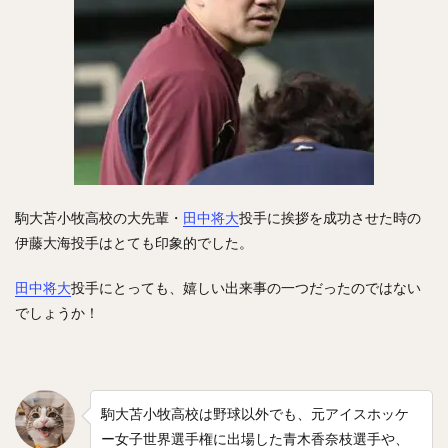
松本航（まつもとわたる）
泉圭輔（いずみけいすけ）
矢野燿大（やのあきひろ）
西勇輝（にしゆうき）
高田知季（たかたともき）
杉谷拳士（すぎやけんし）
渡邉諒（わたなべりょう）
小園海斗（こぞのかいと）
菅野智之（すがのともゆき）
重信慎之介（しげのぶしんのすけ）
大島洋平（おおしまようへい）
駒大苫小牧高校の大先輩・
田中将大
投手に挨拶を成功させた時の
国吉佑樹（くによしゆうき）
伊藤大海投手はとても印象的でした。
柳町達（やなぎまちたつる）
杉本裕太郎（すぎもとゆうたろう）
田中将大
投手にとっても、嬉しい出来事の一つだったのではない
呉念庭（ウー・ネンティン）
でしょうか！
山崎福也（やまさきさちや）
由規（よしのり）
成瀬善久（なるせよしひさ）
松川虎生（まつかわこう）
山瀬慎之助（やませしんのすけ）
駒大苫小牧高校は野球以外でも、元アイスホッケ
加藤貴之（かとうたかゆき）
蛭間拓哉（ひるまたくや）
ー女子世界選手権に出場した青木香奈枝選手や、