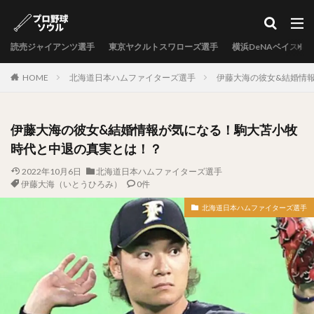
カテゴリー
読売ジャイアンツ選手
東京ヤクルトスワローズ選手
横浜DeNAベイスタ
タグ
HOME
北海道日本ハムファイターズ選手
伊藤大海の彼女&結婚情
中村剛也（なかむらたけや）
十亀剣（とがめけん）
外崎修汰（とのさきしゅうた）
伊藤大海の彼女&結婚情報が気になる！駒大苫小牧
岩嵜翔（いわさきしょう）
時代と中退の真実とは！？
日暮矢麻人（ひぐらしやまと）
2022年10月6日
北海道日本ハムファイターズ選手
柳田悠岐（やなぎたゆうき）
伊藤大海（いとうひろみ）
0件
源田壮亮（げんだそうすけ）
北海道日本ハムファイターズ選手
秋山幸二（あきやまこうじ）
近本光司（ちかもとこうじ）
村上宗隆（むらかみむねたか）
中島卓也（なかしまたくや）
杉浦稔大（すぎうらとしひろ）