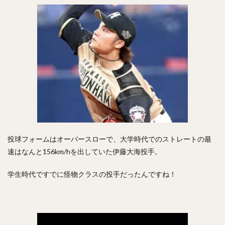
澤村拓一（さわむらひろかず）
佐野恵太（さのけいた）
三嶋一輝（みしまかずき）
瀧中瞭太（たきなかりょうた）
宮城大弥（みやぎひろや）
石井一久（いしいかずひさ）
紅林弘太郎（くればやしこうたろう）
炭谷銀仁朗（すみたにぎんじろう）
野村勇（のむらいさみ）
五十幡亮汰（いそばたりょうた）
清水昇（しみずのぼる）
投球フォームはオーバースローで、大学時代でのストレートの最
栗林良吏（くりばやしりょうじ）
速はなんと156km/hを出していた伊藤大海投手。
オコエ瑠偉（おこえるい）
下村海翔（しもむらかいと）
学生時代ですでに怪物クラスの投手だったんですね！
エルネスト・アントニオ・メヒア・アルバラード
中田賢一（なかたけんいち）
吉住晴斗（よしずみはると）
大隣憲司（おおとなりけんじ）