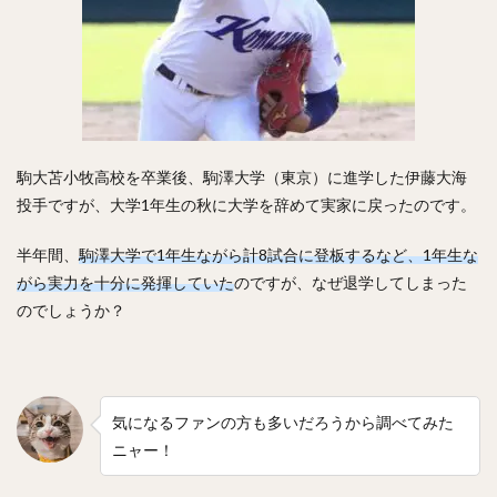
黒川史陽（くろかわふみや）
渡辺直人（わたなべなおと）
グレゴリー・ポランコ
福田周平（ふくだしゅうへい）
中嶋聡（なかじまさとし）
山下舜平大（やましたしゅんぺいた）
駒大苫小牧高校を卒業後、駒澤大学（東京）に進学した伊藤大海
古川侑利（ふるかわゆうり）
投手ですが、大学1年生の秋に大学を辞めて実家に戻ったのです。
検索
半年間、
駒澤大学で1年生ながら計8試合に登板するなど、1年生な
がら実力を十分に発揮していた
のですが、なぜ退学してしまった
のでしょうか？
気になるファンの方も多いだろうから調べてみた
ニャー！