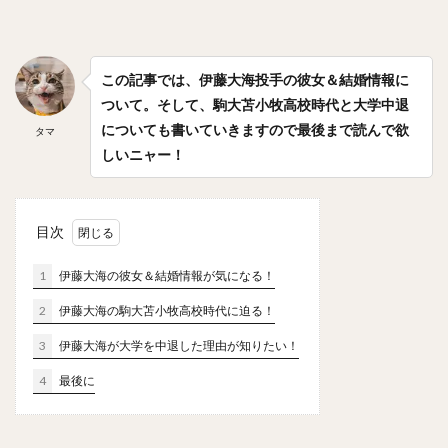
笠原大芽（かさはらたいが）
金子侑司（かねこゆうじ）
奥川恭伸（おくがわやすのぶ）
近藤健介（こんどうけんすけ）
この記事では、伊藤大海投手の彼女＆結婚情報に
ついて。そして、駒大苫小牧高校時代と大学中退
王柏融（ワン・ボーロン）
クリス・ジョンソン
についても書いていきますので最後まで読んで欲
タマ
大谷翔平（おおたにしょうへい）
美馬学（みままなぶ）
しいニャー！
山崎康晃（やまさきやすあき）
柴田竜拓（しばたたつひろ）
涌井秀章（わくいひであき）
目次
ニコラス・アンドレス・マルティネス
1
伊藤大海の彼女＆結婚情報が気になる！
梶谷隆幸（かじたにたかゆき）
2
伊藤大海の駒大苫小牧高校時代に迫る！
二岡智宏（におかともひろ）
金本知憲（かねもとともあき）
3
伊藤大海が大学を中退した理由が知りたい！
釜田佳直（かまたよしなお）
4
最後に
山口航輝（やまぐちこうき）
井納翔一（いのうしょういち）