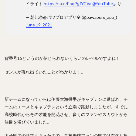
万波中正（まんなみちゅうせい）
イライト
https://t.co/EoqPgfYCVa
@YouTube
より
九里亜蓮（くりあれん）
ルビー・デラロサ
— 朝比奈@パワプロアプリ💎 (@pawapuro_app_)
大城卓三（おおしろたくみ）
June 19, 2021
高橋周平（たかはししゅうへい）
神里和毅（かみざとかずき）
早川隆久（はやかわたかひさ）
清田育宏（きよたいくひろ）
伊藤大海（いとうひろみ）
背番号15というのが信じられないくらいのレベルですよね！
岡島豪郎（おかじまたけろう）
センスが溢れ出ていたことがわかります。
高橋奎二（たかはしけいじ）
ゼラス・ラマー・ウィーラー
中川圭太（なかがわけいた）
新チームになってからは伊藤大海投手がキャプテン
に選ばれ、チ
青柳晃洋（あおやぎこうよう）
ームのエースとキャプテンという立場で躍動しましたが、すでに
玉井大翔（たまいたいしょう）
高校時代からその才能を開花させ、多くのファンやスカウトから
アーロン・ジェームズ・ジャッジ
注目を浴びていました。
亀井善行（かめいよしゆき）
三森大貴（みもりまさき）
甲子園での活躍もあったので、高校野球ファンの間では有名な投