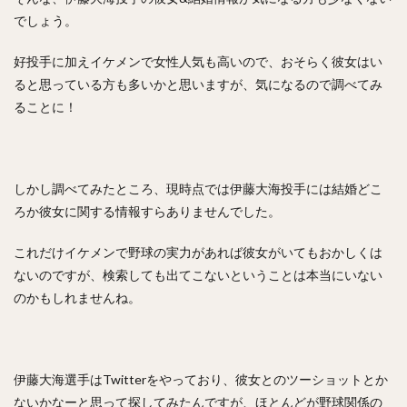
でしょう。
井上晴哉（いのうえせいや）
倉本寿彦（くらもととしひこ）
好投手に加えイケメンで女性人気も高いので、おそらく彼女はい
北條史也（ほうじょうふみや）
ると思っている方も多いかと思いますが、気になるので調べてみ
辰巳涼介（たつみりょうすけ）
ることに！
平野佳寿（ひらのよしひさ）
ジェフリー・レオナル・マルテ・ポーリーノ
古田敦也（ふるたあつや）
淺間大基（あさまだいき）
しかし調べてみたところ、現時点では伊藤大海投手には結婚どこ
ろか彼女に関する情報すらありませんでした。
井上朋也（いのうえともや）
コリン・レイ
上川畑大悟（かみかわばただいご）
これだけイケメンで野球の実力があれば彼女がいてもおかしくは
湯浅京己（ゆあさあつき）
横川凱（よこがわかい）
ないのですが、検索しても出てこないということは本当にいない
椎葉剛（しいばつよし）
のかもしれませんね。
カーター・スチュワート・ジュニア
九鬼隆平（くきりゅうへい）
周東佑京（しゅうとううきょう）
奪Sh!（ダッシュ）
伊藤大海選手はTwitterをやっており、彼女とのツーショットとか
ないかなーと思って探してみたんですが、ほとんどが野球関係の
川崎宗則（かわさきむねのり）