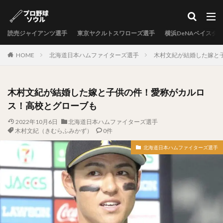
カテゴリー
読売ジャイアンツ選手
東京ヤクルトスワローズ選手
横浜DeNAベイスタ
タグ
HOME
北海道日本ハムファイターズ選手
木村文紀が結婚した嫁と
中村剛也（なかむらたけや）
十亀剣（とがめけん）
外崎修汰（とのさきしゅうた）
木村文紀が結婚した嫁と子供の件！愛称がカルロ
岩嵜翔（いわさきしょう）
ス！高校とグローブも
日暮矢麻人（ひぐらしやまと）
2022年10月6日
北海道日本ハムファイターズ選手
柳田悠岐（やなぎたゆうき）
木村文紀（きむらふみかず）
0件
源田壮亮（げんだそうすけ）
北海道日本ハムファイターズ選手
秋山幸二（あきやまこうじ）
近本光司（ちかもとこうじ）
村上宗隆（むらかみむねたか）
中島卓也（なかしまたくや）
杉浦稔大（すぎうらとしひろ）