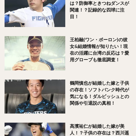
は？防御率ときつねダンスが
関連！？記録的な四球に注
目！
王柏融(ワン・ボーロン)の彼
女&結婚情報が知りたい！現
在の活躍に台湾の反応は？愛
用グローブも徹底調査！
鶴岡慎也が結婚した嫁と子供
の存在！ソフトバンク時代が
気になる！ダルビッシュとの
関係や引退説の真相！
髙濱祐仁が結婚した嫁が美
人！？子供の存在は？西川遥