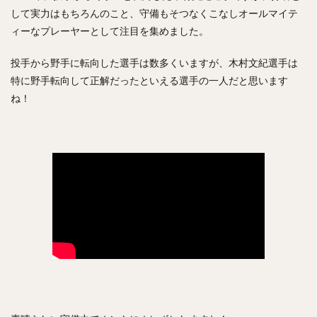
内川聖一（うちかわせいいち）
して実力はもちろんのこと、守備もそつなくこなしオールマイテ
ィーなプレーヤーとして注目を集めました。
堀内汰門（ほりうちたもん）
山口俊（やまぐちしゅん）
張本優大（はりもとまさひろ）
投手から野手に転向した選手は数多くいますが、木村文紀選手は
松本裕樹（まつもとゆうき）
特に野手転向して正解だったといえる選手の一人だと思います
浅村栄斗（あさむらひでと）
ね！
石川柊太（いしかわしゅうた）
西川愛也（にしかわまなや）
高谷裕亮（たかやひろあき）
清宮幸太郎（きよみやこうたろう）
平沼翔太（ひらぬましょうた）
安部友裕（あべともひろ）
戸郷翔征（とごうしょうせい）
陽岱鋼（ようだいかん）
吉見一起（よしみかずき）
三浦大輔（みうらだいすけ）
笹川吉康（ささがわよしやす）
鈴木大地（すずきだいち）
ヘロニモ・フランスア