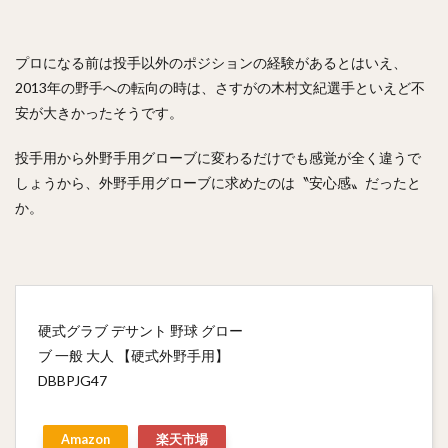
九里亜蓮（くりあれん）
ルビー・デラロサ
大城卓三（おおしろたくみ）
プロになる前は投手以外のポジションの経験があるとはいえ、
高橋周平（たかはししゅうへい）
2013年の野手への転向の時は、さすがの木村文紀選手といえど不
神里和毅（かみざとかずき）
安が大きかったそうです。
早川隆久（はやかわたかひさ）
投手用から外野手用グローブに変わるだけでも感覚が全く違うで
清田育宏（きよたいくひろ）
伊藤大海（いとうひろみ）
しょうから、外野手用グローブに求めたのは〝安心感〟だったと
岡島豪郎（おかじまたけろう）
か。
高橋奎二（たかはしけいじ）
ゼラス・ラマー・ウィーラー
中川圭太（なかがわけいた）
青柳晃洋（あおやぎこうよう）
硬式グラブ デサント 野球 グロー
玉井大翔（たまいたいしょう）
ブ 一般 大人 【硬式外野手用】
アーロン・ジェームズ・ジャッジ
DBBPJG47
亀井善行（かめいよしゆき）
三森大貴（みもりまさき）
則本昂大（のりもとたかひろ）
増田珠（ますだしゅう）
Amazon
楽天市場