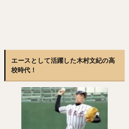
工藤公康（くどうきみやす）
松中信彦（まつなかのぶひこ）
水谷瞬（みずたにしゅん）
甲斐拓也（かいたくや）
茂木栄五郎（もぎえいごろう）
高橋朋己（たかはしともみ）
中村悠平（なかむらゆうへい）
秋吉亮（あきよしりょう）
緒方孝市（おがたこういち）
エースとして活躍した木村文紀の高
柴原洋（しばはらひろし）
校時代！
スティーブン・モヤ・メルセデス
根尾昂（ねおあきら）
上茶谷大河（かみちゃたにたいが）
高山俊（たかやましゅん）
松井稼頭央（まついかずお）
安達了一（あだちりょういち）
赤星憲広（あかほしのりひろ）
畠山和洋（はたけやまかずひろ）
石井一成（いしいかずなり）
藤井皓哉（ふじいこうや）