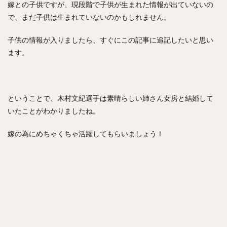
嫁との子供ですが、現段階で子供が生まれた情報が出ていないの
フレディ・ホセ・ガルビス
中野拓夢（なかのたくむ）
で、まだ子供は生まれていないのかもしれません。
海野隆司（うみのたかし）
高橋宏斗（たかはしひろと）
子供の情報が入りましたら、すぐにこの記事に追記したいと思い
嶺井博希（みねいひろき）
ます。
村上頌樹（むらかみしょうき）
オスカー・ルイス・コラス・レオン
丸佳浩（まるよしひろ）
吉村裕基（よしむらゆうき）
ということで、木村文紀選手は素晴らしい姉さん女房と結婚して
奥村政稔（おくむらまさと）
いたことがわかりましたね。
川島慶三（かわしまけいぞう）
嫁の為にめちゃくちゃ活躍してもらいましょう！
杉山一樹（すぎやまかずき）
森唯斗（もりゆいと）
田中正義（たなかせいぎ）
美間優槻（みまゆうき）
関川浩一（せきかわこういち）
青木宣親（あおきのりちか）
金子弌大（かねこちひろ）
菊池涼介（きくちりょうすけ）
高橋昂也（たかはしこうや）
山本由伸（やまもとよしのぶ）