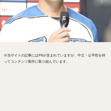
松山竜平（まつやまりゅうへい）
田中将大（たなかまさひろ）
中村奨吾（なかむらしょうご）
阿部寿樹（あべとしき）
桑原将志（くわはらまさゆき）
宋家豪（ソン・チャーホウ）
益田直也（ますだなおや）
清原和博（きよはらかずひろ）
仁志敏久（にしとしひさ）
太田光（おおたひかる）
田村龍弘（たむらたつひろ）
※当サイトの記事にはPRが含まれていますが、中立・公平性を持
ってコンテンツ製作に取り組んでいます。
翁田大勢（おうたたいせい）
上原健太（うえはらけんた）
山崎颯一郎（やまざきそういちろう）
ロベルト・オスナ・キンテーロ
アレクサンダー・ラモン・ラミレス・キニョネス
アリエル・ミランダ・ギル
中村宜聖（なかむらたかまさ）