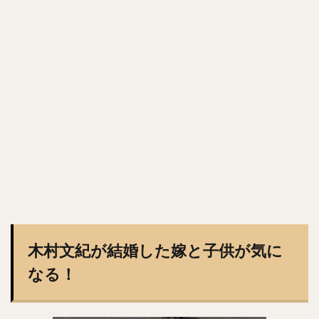
森浦大輔（もりうらだいすけ）
長嶋一茂（ながしまかずしげ）
西舘勇陽（にしだてゆうひ）
ウラディミール・バレンティン
中村晨（なかむらしん）
古谷優人（ふるやゆうと）
大竹耕太郎（おおたけこうたろう）
嶋基宏（しまもとひろ）
本多雄一（ほんだゆういち）
梅野隆太郎（うめのりゅうたろう）
牧原大成（まきはらたいせい）
笠谷俊介（かさやしゅんすけ）
釜元豪（かまもとごう）
石川雅規（いしかわまさのり）
木村文紀が結婚した嫁と子供が気に
有原航平（ありはらこうへい）
大瀬良大地（おおせらだいち）
なる！
中崎翔太（なかざきしょうた）
前田健太（まえだけんた）