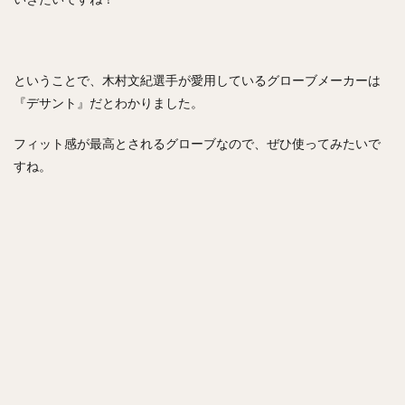
亀井義行（かめいよしゆき）
上林誠知（うえばやしせいじ）
加治屋蓮（かじやれん）
増田達至（ますだたつし）
岡本和真（おかもとかずま）
ということで、木村文紀選手が愛用しているグローブメーカーは
新垣渚（あらがきなぎさ）
板東湧梧（ばんどうゆうご）
『デサント』だとわかりました。
渡邊勇太朗（わたなべゆうたろう）
フィット感が最高とされるグローブなので、ぜひ使ってみたいで
福留孝介（ふくどめこうすけ）
辻発彦（つじはつひこ）
すね。
山田哲人（やまだてつと）
宮西尚生（みやにしなおき）
栗山英樹（くりやまひでき）
長野久義（ちょうのひさよし）
田口麗斗（たぐちかずと）
安田尚憲（やすだひさのり）
石川昴弥（いしかわたかや）
細川成也（ほそかわせいや）
牧田和久（まきたかずひさ）
二木康太（ふたきこうた）
稲葉篤紀（いなばあつのり）
細川亨（ほそかわとおる）
黒川史陽（くろかわふみや）