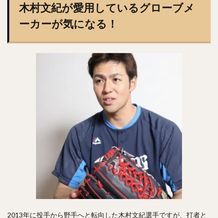
木村文紀が愛用しているグローブメ
矢野燿大（やのあきひろ）
西勇輝（にしゆうき）
高田知季（たかたともき）
杉谷拳士（すぎやけんし）
ーカーが気になる！
渡邉諒（わたなべりょう）
小園海斗（こぞのかいと）
菅野智之（すがのともゆき）
重信慎之介（しげのぶしんのすけ）
大島洋平（おおしまようへい）
国吉佑樹（くによしゆうき）
柳町達（やなぎまちたつる）
杉本裕太郎（すぎもとゆうたろう）
呉念庭（ウー・ネンティン）
山崎福也（やまさきさちや）
由規（よしのり）
成瀬善久（なるせよしひさ）
松川虎生（まつかわこう）
山瀬慎之助（やませしんのすけ）
加藤貴之（かとうたかゆき）
蛭間拓哉（ひるまたくや）
新井貴浩（あらいたかひろ）
リバン・モイネロ・ピタ
2013年に投手から野手へと転向した木村文紀選手ですが、打者と