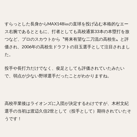
コーリー・スパンジェンバーグ
荻野貴司（おぎのたかし）
銀次（ぎんじ）
林晃汰（はやしこうた）
藤岡裕大（ふじおかゆうだい）
すらっとした長身からMAX148㎞の直球を投げ込む本格的なエー
又吉克樹（またよしかつき）
ス右腕であるとともに、打者としても高校通算33本の本塁打を放
つなど、プロのスカウトから〝将来有望な二刀流の高校生〟と評
森下暢仁（もりしたまさと）
辛島航（からしまわたる）
価され、2006年の高校生ドラフトの目玉選手として注目されまし
宇田川優希（うだがわゆうき）
た。
秋広優人（あきひろゆうと）
ランディ・メッセンジャー
今井達也（いまいたつや）
投手や長打力だけでなく、俊足としても評価されていたみたい
で、弱点が少ない野球選手だったことがわかりますね。
城島健司（じょうじまけんじ）
小澤怜史（こざわれいじ）
平井克典（ひらいかつのり）
松坂大輔（まつざかだいすけ）
高校卒業後はライオンズに入団が決定するわけですが、木村文紀
江川智晃（えがわともあき）
選手の当初は渡辺久信2世として（投手として）期待されていたそ
真砂勇介（まさごゆうすけ）
うです！
藤浪晋太郎（ふじなみしんたろう）
高橋純平（たかはしじゅんぺい）