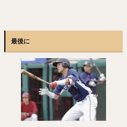
渡辺直人（わたなべなおと）
グレゴリー・ポランコ
福田周平（ふくだしゅうへい）
中嶋聡（なかじまさとし）
山下舜平大（やましたしゅんぺいた）
古川侑利（ふるかわゆうり）
最後に
検索