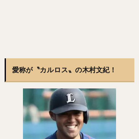
井上晴哉（いのうえせいや）
倉本寿彦（くらもととしひこ）
北條史也（ほうじょうふみや）
辰巳涼介（たつみりょうすけ）
平野佳寿（ひらのよしひさ）
ジェフリー・レオナル・マルテ・ポーリーノ
古田敦也（ふるたあつや）
淺間大基（あさまだいき）
愛称が〝カルロス〟の木村文紀！
井上朋也（いのうえともや）
コリン・レイ
上川畑大悟（かみかわばただいご）
湯浅京己（ゆあさあつき）
横川凱（よこがわかい）
椎葉剛（しいばつよし）
カーター・スチュワート・ジュニア
九鬼隆平（くきりゅうへい）
周東佑京（しゅうとううきょう）
奪Sh!（ダッシュ）
川崎宗則（かわさきむねのり）