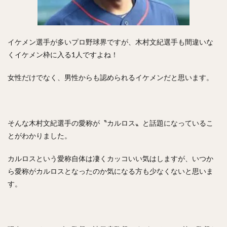
村松有人（むらまつありひと）
椎野新（しいのあらた）
田城飛翔（たしろつばさ）
能見篤史（のうみあつし）
イケメン選手が多いプロ野球界ですが、木村文紀選手も間違いな
阿部慎之助（あべしんのすけ）
くイケメン枠に入る1人ですよね！
高井雄平（たかいゆうへい）
吉川光夫（よしかわみつお）
鈴木誠也（すずきせいや）
女性だけでなく、男性からも認められるイケメンだと思います。
西川龍馬（にしかわりょうま）
吉田正尚（よしだまさたか）
レオニス・マーティン・タパネス
そんな木村文紀選手の愛称が〝カルロス〟と話題になっているこ
とがわかりました。
戸柱恭孝（とばしらやすたか）
井上広大（いのうえこうた）
カルロスという愛称自体は凄くカッコいい気はしますが、いつか
島内宏明（しまうちひろあき）
ら愛称がカルロスとなったのか気になる方も少なくないと思いま
増井浩俊（ますいひろとし）
西岡剛（にしおかつよし）
す。
桑田真澄（くわたますみ）
髙濱祐仁（たかはまゆうと）
大関友久（おおぜきともひさ）
増田陸（ますだりく）
藤本博史（ふじもとひろし）