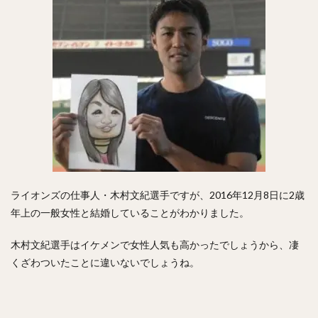
澤村拓一（さわむらひろかず）
佐野恵太（さのけいた）
三嶋一輝（みしまかずき）
瀧中瞭太（たきなかりょうた）
宮城大弥（みやぎひろや）
石井一久（いしいかずひさ）
紅林弘太郎（くればやしこうたろう）
炭谷銀仁朗（すみたにぎんじろう）
野村勇（のむらいさみ）
五十幡亮汰（いそばたりょうた）
清水昇（しみずのぼる）
ライオンズの仕事人・木村文紀選手ですが、2016年12月8日に2歳
栗林良吏（くりばやしりょうじ）
年上の一般女性と結婚していることがわかりました。
オコエ瑠偉（おこえるい）
下村海翔（しもむらかいと）
木村文紀選手はイケメンで女性人気も高かったでしょうから、凄
エルネスト・アントニオ・メヒア・アルバラード
くざわついたことに違いないでしょうね。
中田賢一（なかたけんいち）
吉住晴斗（よしずみはると）
大隣憲司（おおとなりけんじ）