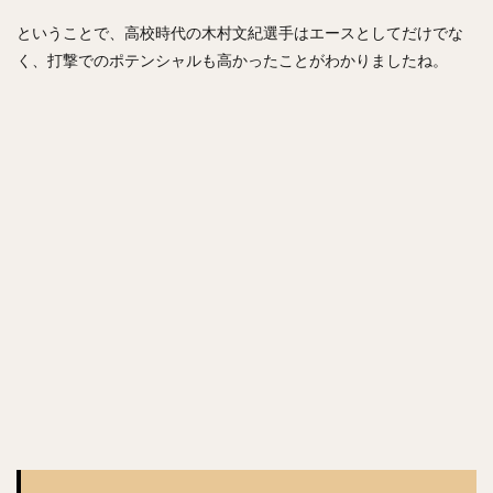
斎藤佑樹（さいとうゆうき）
ということで、高校時代の木村文紀選手はエースとしてだけでな
鶴岡慎也（つるおかしんや）
會澤翼（あいざわつばさ）
く、打撃でのポテンシャルも高かったことがわかりましたね。
マシュー・コディ・ムーア
吉川尚輝（よしかわなおき）
平田良介（ひらたりょうすけ）
伊藤光（いとうひかる）
佐藤直樹（さとうなおき）
宗佑磨（むねゆうま）
比嘉幹貴（ひがもとき）
若月健矢（わかつきけんや）
高橋尚成（たかはしひさのり）
武田愛斗（たけだあいと）
松本剛（まつもとごう）
立岡宗一郎（たておかそういちろう）
太田椋（おおたりょう）
ラーズ・ヌートバー
中山礼都（なかやまらいと）
リック・バンデンハーク
今宮健太（いまみやけんた）
城所龍磨（きどころりゅうま）
尾形崇斗（おがたしゅうと）
平良海馬（たいらかいま）
松本航（まつもとわたる）
泉圭輔（いずみけいすけ）