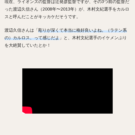
現在、ライオンズの監督は辻発彦監督ですが、その3つ前の監督だ
った渡辺久信さん（2008年〜2013年）が、木村文紀選手をカルロ
中森俊介（なかもりしゅんすけ）
スと呼んだことがキッカケだそうです。
松尾汐恩（まつおしおん）
石塚綜一郎（いしづかそういちろう）
渡辺久信さんは「
彫りが深くて本当に格好良いよね。（ラテン系
ザッカリー・シェリダン・ニール
二保旭（にほあきら）
の）カルロス、って感じだよ
」と、木村文紀選手のイケメンぶり
を大絶賛していたとか！
和田毅（わだつよし）
孫正義（そんまさよし）
川瀬晃（かわせひかる）
東浜巨（ひがしはまなお）
武田翔太（たけだしょうた）
田浦文丸（たうらふみまる）
若田部健一（わかたべけんいち）
高橋光成（たかはしこうな）
寺島成輝（てらしまなるき）
上沢直之（うわさわなおゆき）
佐々岡真司（ささおかしんじ）
田中広輔（たなかこうすけ）
Tー岡田（ティーおかだ）