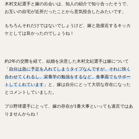
木村文紀選手と嫁の出会いは、知人の紹介で知り合ったそうで、
川原弘之（かわはらひろゆき）
お互いの自宅が近所だったことから意気投合したみたいです。
杉内俊哉（すぎうちとしや）
森友哉（もりともや）
もちろんそれだけではないでしょうけど、嫁と急接近するキッカ
王貞治（おうさだはる）
糸井嘉男（いといよしお）
ケとしては良かったのでしょうね！
長谷川勇也（はせがわゆうや）
高津臣吾（たかつしんご）
吉田輝星（よしだこうせい）
中村奨成（なかむらしょうせい）
約2年の交際を経て、結婚を決意した木村文紀選手は嫁について
一岡竜司（いちおかりゅうじ）
「
自分は急に予定を入れてしまうタイプなんですが、それに快く
筒香嘉智（つつごうよしとも）
合わせてくれるし、栄養学の勉強をするなど、食事面でもサポー
石川歩（いしかわあゆむ）
トしてくれています
」と、嫁は自分にとって大切な存在になった
宮崎敏郎（みやざきとしろう）
とコメントしていました。
佐藤輝明（さとうてるあき）
プロ野球選手にとって、嫁の存在が1番大事といっても過言ではあ
藤平尚真（ふじひらしょうま）
りませんからね！
田嶋大樹（たじまだいき）
松井秀喜（まついひでき）
上原浩治（うえはらこうじ）
平石洋介（ひらいしようすけ）