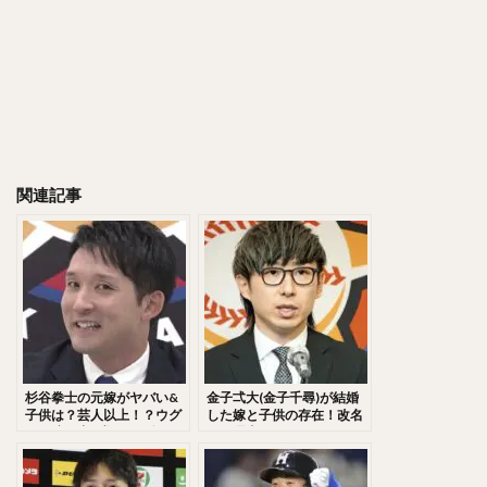
千賀滉大（せんがこうだい）
大山悠輔（おおやまゆうすけ）
岸孝之（きしたかゆき）
明石健志（あかしけんじ）
栗原陵矢（くりはらりょうや）
熊代聖人（くましろまさと）
秋山翔吾（あきやましょうご）
関連記事
野村大樹（のむらだいじゅ）
小川泰弘（おがわやすひろ）
大田泰示（おおたたいし）
宮台康平（みやだいこうへい）
堂林翔太（どうばやししょうた）
ダルビッシュ・セファット・ファリード・有
角中勝也（かくなかかつや）
杉谷拳士の元嫁がヤバい&
金子弌大(金子千尋)が結婚
新庄剛志（しんじょうつよし）
子供は？芸人以上！？ウグ
した嫁と子供の存在！改名
イス嬢と中田翔の関係は？
した理由とは？ヒカルの関
中井大介（なかいだいすけ）
連性と愛用グローブも徹底
調査！
小深田大翔（こぶかたひろと）