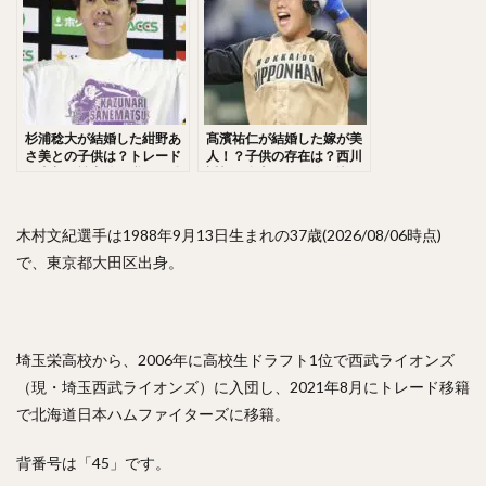
佐々木千隼（ささきちはや）
小林誠司（こばやしせいじ）
清水隆行（しみずたかゆき）
岸潤一郎（きしじゅんいちろう）
杉浦稔大が結婚した紺野あ
髙濱祐仁が結婚した嫁が美
伏見寅威（ふしみとらい）
今川優馬（いまがわゆうま）
さ美との子供は？トレード
人！？子供の存在は？西川
の真相と戦力外と噂も！姉
遥輝と自主トレで追い込ん
湯浅大（ゆあさだい）
牧秀悟（まきしゅうご）
と弟の存在も気になる！
だ！？
大津亮介（おおつりょうすけ）
木村文紀選手は1988年9月13日生まれの37歳(2026/08/06時点)
前田悠伍（まえだゆうご）
で、東京都大田区出身。
アルフレド・デスパイネ ・ロドリゲス
中村晃（なかむらあきら）
古澤勝吾（ふるさわしょうご）
埼玉栄高校から、2006年に高校生ドラフト1位で西武ライオンズ
大本将吾（おおもとしょうご）
（現・埼玉西武ライオンズ）に入団し、2021年8月にトレード移籍
島袋洋奨（しまぶくろようすけ）
で北海道日本ハムファイターズに移籍。
木村文紀（きむらふみかず）
栗山巧（くりやまたくみ）
背番号は「45」です。
片耳・フェイスガードヘルメット