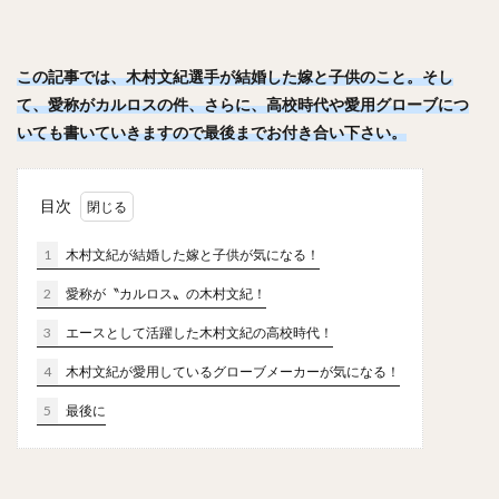
笠原大芽（かさはらたいが）
金子侑司（かねこゆうじ）
奥川恭伸（おくがわやすのぶ）
この記事では、木村文紀選手が結婚した嫁と子供のこと。
そし
近藤健介（こんどうけんすけ）
て、愛称がカルロスの件、さらに、高校時代や愛用グローブにつ
王柏融（ワン・ボーロン）
クリス・ジョンソン
いても書いていきますので最後までお付き合い下さい。
大谷翔平（おおたにしょうへい）
美馬学（みままなぶ）
山崎康晃（やまさきやすあき）
目次
柴田竜拓（しばたたつひろ）
涌井秀章（わくいひであき）
1
木村文紀が結婚した嫁と子供が気になる！
ニコラス・アンドレス・マルティネス
2
愛称が〝カルロス〟の木村文紀！
梶谷隆幸（かじたにたかゆき）
3
エースとして活躍した木村文紀の高校時代！
二岡智宏（におかともひろ）
4
木村文紀が愛用しているグローブメーカーが気になる！
金本知憲（かねもとともあき）
5
最後に
釜田佳直（かまたよしなお）
山口航輝（やまぐちこうき）
井納翔一（いのうしょういち）