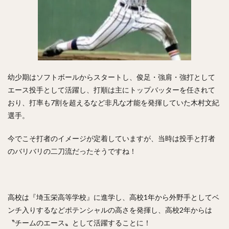
正木智也（まさきともや）
宮森智志（みやもりさとし）
柳裕也（やなぎゆうや）
平沢大河（ひらさわたいが）
デニス・サファテ
井口資仁（いぐちただひと）
坂本勇人（さかもとはやと）
小久保裕紀（こくぼひろき）
幼少期はソフトボールからスタートし、俊足・強肩・強打として
市川友也（いちかわともや）
松井裕樹（まついゆうき）
エース投手として活躍し、打順は主にトップバッターを任されて
永江恭平（ながえきょうへい）
おり、打率も7割を超えるなど非凡な才能を発揮していた木村文紀
甲斐野央（かいのひろし）
選手。
藤川球児（ふじかわきゅうじ）
高橋礼（たかはしれい）
今でこそ打者のイメージが定着していますが、当時は投手と打者
川端慎吾（かわばたしんご）
堀瑞輝（ほりみずき）
のバリバリの二刀流だったそうですね！
野村祐輔（のむらゆうすけ）
津森宥紀（つもりゆうき）
岡田貴弘（おかだたかひろ）
大野雄大（おおのゆうだい）
高校は『埼玉栄高等学校』に進学し、高校1年から外野手としてベ
濱口遥大（はまぐちはるひろ）
ンチ入りするなどポテンシャルの高さを発揮し、高校2年からは
糸原健斗（いとはらけんと）
〝チームのエース〟として活躍することに！