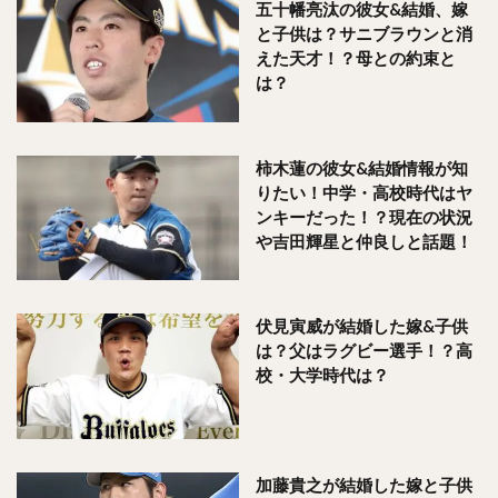
五十幡亮汰の彼女&結婚、嫁
と子供は？サニブラウンと消
えた天才！？母との約束と
は？
柿木蓮の彼女&結婚情報が知
りたい！中学・高校時代はヤ
ンキーだった！？現在の状況
や吉田輝星と仲良しと話題！
伏見寅威が結婚した嫁&子供
は？父はラグビー選手！？高
校・大学時代は？
加藤貴之が結婚した嫁と子供