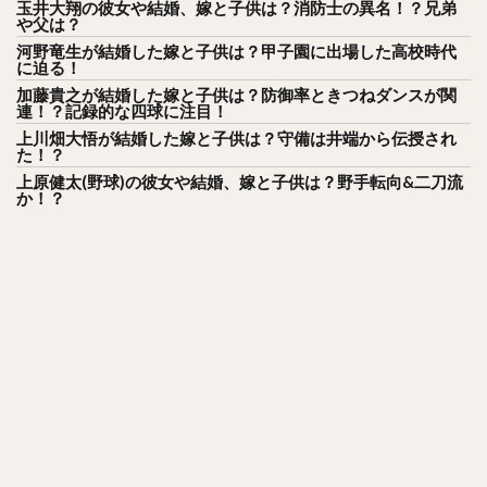
玉井大翔の彼女や結婚、嫁と子供は？消防士の異名！？兄弟
や父は？
河野竜生が結婚した嫁と子供は？甲子園に出場した高校時代
に迫る！
加藤貴之が結婚した嫁と子供は？防御率ときつねダンスが関
連！？記録的な四球に注目！
上川畑大悟が結婚した嫁と子供は？守備は井端から伝授され
た！？
上原健太(野球)の彼女や結婚、嫁と子供は？野手転向&二刀流
か！？