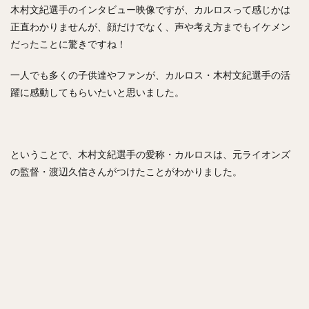
佐々木郎希（ささきろうき）
木村文紀選手のインタビュー映像ですが、カルロスって感じかは
今永昇太（いまながしょうた）
西純矢（にしじゅんや）
正直わかりませんが、顔だけでなく、声や考え方までもイケメン
チェン・ウェイン（陳偉殷）
だったことに驚きですね！
山岡泰輔（やまおかたいすけ）
一人でも多くの子供達やファンが、カルロス・木村文紀選手の活
中島裕之（なかじまひろゆき）
躍に感動してもらいたいと思いました。
高橋由伸（たかはしよしのぶ）
野村・ジェームス・祐希（のむら ジェームス ゆうき）
中谷将太（なかたに まさひろ）
ということで、木村文紀選手の愛称・カルロスは、元ライオンズ
塩見泰隆（しおみやすたか）
與座海人（よざかいと）
の監督・渡辺久信さんがつけたことがわかりました。
岡林勇希（おかばやしゆうき）
落合博満（おちあいひろみつ）
ジュリスベル・グラシアル・ガルシア
五十嵐亮太（いがらしりょうた）
嘉弥真新也（かやましんや）
寺原隼人（てらはらはやと）