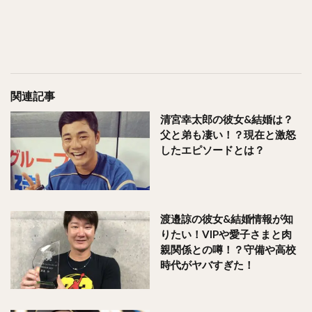
関連記事
清宮幸太郎の彼女&結婚は？
父と弟も凄い！？現在と激怒
したエピソードとは？
渡邉諒の彼女&結婚情報が知
りたい！VIPや愛子さまと肉
親関係との噂！？守備や高校
時代がヤバすぎた！