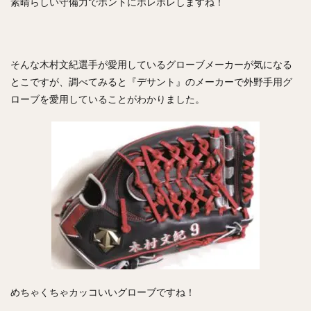
素晴らしい守備力でホントにホレボレしますね！
ジェリー・サンズ
佐藤由規（さとうよしのり）
松原聖弥（まつばらせいや）
北山亘基（きたやまこうき）
そんな木村文紀選手が愛用しているグローブメーカーが気になる
今村信貴（いまむらのぶたか）
とこですが、調べてみると『デサント』のメーカーで外野手用グ
河野竜生（かわのりゅうせい）
マイク・トラウト
ローブを愛用していることがわかりました。
黒田博樹（くろだひろき）
ロベルト・アレキサンダー・スアレス・スベーロ
内海哲也（うつみてつや）
塚田正義（つかだまさよし）
山川穂高（やまかわほたか）
摂津正（せっつただし）
松田宣浩（まつだのぶひろ）
清水陸哉（しみずりくや）
砂川リチャードオブライエン（すながわリチャードオブライエ
ン）
西田哲朗（にしだてつろう）
鳥谷敬（とりたにたかし）
中田翔（なかたしょう）
めちゃくちゃカッコいいグローブですね！
万波中正（まんなみちゅうせい）