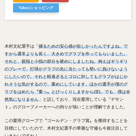
岡本健（おかもとけん）
斉藤和巳（さいとうかずみ）
Yahooショッピング
松田遼馬（まつだりょうま）
渡邉陸（わたなべりく）
福田秀平（ふくだしゅうへい）
谷川原健太（たにがわらけんた）
黒瀬健太（くろせけんた）
西川遥輝（にしかわはるき）
木村文紀選手は「
捕るための安心感が欲しかったんですよね。で
柿木蓮（かきぎれん）
今村猛（いまむらたける）
すから通常よりも長く、大きめでグラブを作ってもらいました。
大竹寛（おおたけかん）
藤原恭大（ふじわらきょうた）
それと、親指と小指の部分を硬めにしましたね。例えばギリギリ
京田陽太（きょうだようた）
乙坂智（おとさかとも）
のプレーで、打球がグラブの先に当たっても勢いに負けないよう
安樂智大（あんらくともひろ）
にしたいので。それと軽過ぎるとゴロに対してもグラブがはじか
れそうな気がするので、重めにしています。ほかの選手が僕のグ
唐川侑己（からかわゆうき）
イチロー
ラブをはめたら〝重っ〟とびっくりしますから(笑)。でも、僕は全
馬原孝浩（まはらたかひろ）
来田涼斗（きた りょうと）
然気になりません
」と話しており、現在愛用している『デサン
ダヤン・ビシエド ・ペレス
ト』のグローブメーカーへの拘りが強いことが理解できました。
アダム・ブレット・ウォーカー2世
この愛用グローブで〝ゴールデン・グラブ賞〟を獲得することを
若林楽人（わかばやしがくと）
椋木蓮（むくのきれん）
目標にしていたので、木村文紀選手の華麗な守備も今後注目して
里崎智也（さとざきともや）
いきたいですね！