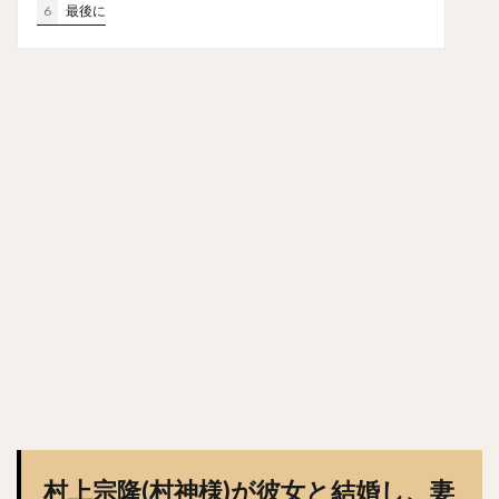
6
最後に
森浦大輔（もりうらだいすけ）
長嶋一茂（ながしまかずしげ）
西舘勇陽（にしだてゆうひ）
ウラディミール・バレンティン
中村晨（なかむらしん）
古谷優人（ふるやゆうと）
大竹耕太郎（おおたけこうたろう）
嶋基宏（しまもとひろ）
本多雄一（ほんだゆういち）
梅野隆太郎（うめのりゅうたろう）
牧原大成（まきはらたいせい）
笠谷俊介（かさやしゅんすけ）
釜元豪（かまもとごう）
石川雅規（いしかわまさのり）
有原航平（ありはらこうへい）
大瀬良大地（おおせらだいち）
中崎翔太（なかざきしょうた）
村上宗隆(村神様)が彼女と結婚し、妻
前田健太（まえだけんた）