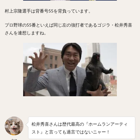
岡本健（おかもとけん）
斉藤和巳（さいとうかずみ）
村上宗隆選手は背番号55を背負っています。
松田遼馬（まつだりょうま）
渡邉陸（わたなべりく）
福田秀平（ふくだしゅうへい）
プロ野球の55番といえば同じ左の強打者であるゴジラ・松井秀喜
谷川原健太（たにがわらけんた）
さんを連想しますね。
黒瀬健太（くろせけんた）
西川遥輝（にしかわはるき）
柿木蓮（かきぎれん）
今村猛（いまむらたける）
大竹寛（おおたけかん）
藤原恭大（ふじわらきょうた）
京田陽太（きょうだようた）
乙坂智（おとさかとも）
安樂智大（あんらくともひろ）
唐川侑己（からかわゆうき）
イチロー
馬原孝浩（まはらたかひろ）
来田涼斗（きた りょうと）
ダヤン・ビシエド ・ペレス
アダム・ブレット・ウォーカー2世
松井秀喜さんは歴代最高の『ホームランアーティ
若林楽人（わかばやしがくと）
椋木蓮（むくのきれん）
スト』と言っても過言ではないニャー！
里崎智也（さとざきともや）