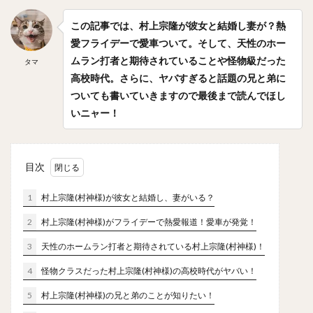
笠原大芽（かさはらたいが）
金子侑司（かねこゆうじ）
この記事では、村上宗隆が彼女と結婚し妻が？熱
奥川恭伸（おくがわやすのぶ）
愛フライデーで愛車ついて。そして、天性のホー
近藤健介（こんどうけんすけ）
ムラン打者と期待されていることや怪物級だった
タマ
王柏融（ワン・ボーロン）
クリス・ジョンソン
高校時代。さらに、ヤバすぎると話題の兄と弟に
大谷翔平（おおたにしょうへい）
美馬学（みままなぶ）
ついても書いていきますので最後まで読んでほし
いニャー！
山崎康晃（やまさきやすあき）
柴田竜拓（しばたたつひろ）
涌井秀章（わくいひであき）
目次
ニコラス・アンドレス・マルティネス
1
村上宗隆(村神様)が彼女と結婚し、妻がいる？
梶谷隆幸（かじたにたかゆき）
二岡智宏（におかともひろ）
2
村上宗隆(村神様)がフライデーで熱愛報道！愛車が発覚！
金本知憲（かねもとともあき）
3
天性のホームラン打者と期待されている村上宗隆(村神様)！
釜田佳直（かまたよしなお）
4
怪物クラスだった村上宗隆(村神様)の高校時代がヤバい！
山口航輝（やまぐちこうき）
5
村上宗隆(村神様)の兄と弟のことが知りたい！
井納翔一（いのうしょういち）