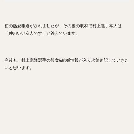
コーリー・スパンジェンバーグ
荻野貴司（おぎのたかし）
銀次（ぎんじ）
林晃汰（はやしこうた）
藤岡裕大（ふじおかゆうだい）
初の熱愛報道がされましたが、その後の取材で村上選手本人は
又吉克樹（またよしかつき）
「仲のいい友人です」と答えています。
森下暢仁（もりしたまさと）
辛島航（からしまわたる）
宇田川優希（うだがわゆうき）
秋広優人（あきひろゆうと）
ランディ・メッセンジャー
今後も、村上宗隆選手の彼女&結婚情報が入り次第追記していきた
今井達也（いまいたつや）
いと思います。
城島健司（じょうじまけんじ）
小澤怜史（こざわれいじ）
平井克典（ひらいかつのり）
松坂大輔（まつざかだいすけ）
江川智晃（えがわともあき）
真砂勇介（まさごゆうすけ）
藤浪晋太郎（ふじなみしんたろう）
高橋純平（たかはしじゅんぺい）