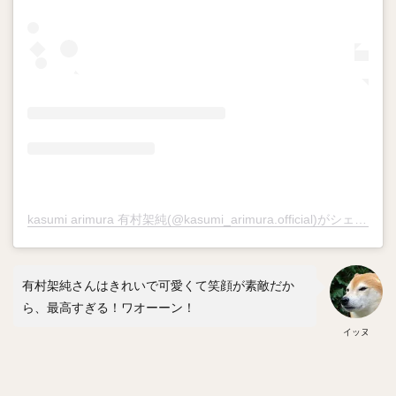
中森俊介（なかもりしゅんすけ）
松尾汐恩（まつおしおん）
石塚綜一郎（いしづかそういちろう）
ザッカリー・シェリダン・ニール
二保旭（にほあきら）
和田毅（わだつよし）
孫正義（そんまさよし）
川瀬晃（かわせひかる）
東浜巨（ひがしはまなお）
武田翔太（たけだしょうた）
田浦文丸（たうらふみまる）
kasumi arimura 有村架純(@kasumi_arimura.official)がシェアした投稿
若田部健一（わかたべけんいち）
高橋光成（たかはしこうな）
有村架純さんはきれいで可愛くて笑顔が素敵だか
寺島成輝（てらしまなるき）
ら、最高すぎる！ワオーーン！
上沢直之（うわさわなおゆき）
イッヌ
佐々岡真司（ささおかしんじ）
田中広輔（たなかこうすけ）
Tー岡田（ティーおかだ）