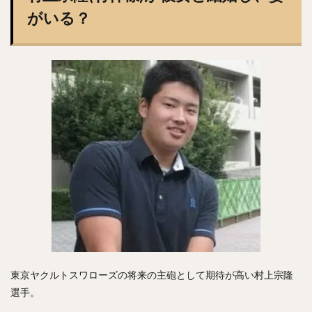
澤村拓一（さわむらひろかず）
佐野恵太（さのけいた）
がいる？
三嶋一輝（みしまかずき）
瀧中瞭太（たきなかりょうた）
宮城大弥（みやぎひろや）
石井一久（いしいかずひさ）
紅林弘太郎（くればやしこうたろう）
炭谷銀仁朗（すみたにぎんじろう）
野村勇（のむらいさみ）
五十幡亮汰（いそばたりょうた）
清水昇（しみずのぼる）
栗林良吏（くりばやしりょうじ）
オコエ瑠偉（おこえるい）
下村海翔（しもむらかいと）
エルネスト・アントニオ・メヒア・アルバラード
中田賢一（なかたけんいち）
東京ヤクルトスワローズの将来の主砲として期待が高い村上宗隆
吉住晴斗（よしずみはると）
選手。
大隣憲司（おおとなりけんじ）