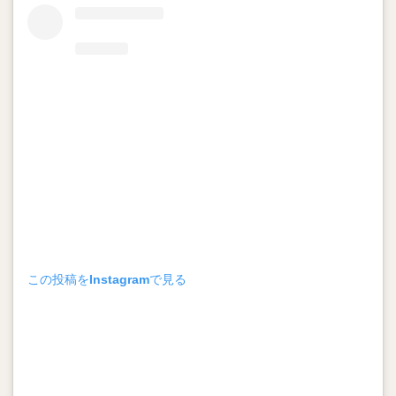
村松有人（むらまつありひと）
椎野新（しいのあらた）
田城飛翔（たしろつばさ）
能見篤史（のうみあつし）
阿部慎之助（あべしんのすけ）
高井雄平（たかいゆうへい）
吉川光夫（よしかわみつお）
鈴木誠也（すずきせいや）
西川龍馬（にしかわりょうま）
吉田正尚（よしだまさたか）
レオニス・マーティン・タパネス
戸柱恭孝（とばしらやすたか）
井上広大（いのうえこうた）
この投稿をInstagramで見る
島内宏明（しまうちひろあき）
増井浩俊（ますいひろとし）
西岡剛（にしおかつよし）
桑田真澄（くわたますみ）
髙濱祐仁（たかはまゆうと）
大関友久（おおぜきともひさ）
増田陸（ますだりく）
藤本博史（ふじもとひろし）