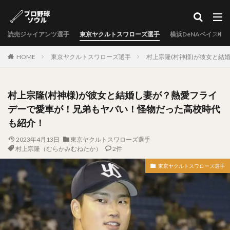
カテゴリー
読売ジャイアンツ選手
東京ヤクルトスワローズ選手
横浜DeNAベイスタ
タグ
HOME
東京ヤクルトスワローズ選手
村上宗隆(村神様)が彼女と
中村剛也（なかむらたけや）
十亀剣（とがめけん）
外崎修汰（とのさきしゅうた）
村上宗隆(村神様)が彼女と結婚し妻が？熱愛フライ
岩嵜翔（いわさきしょう）
デーで愛車が！兄弟もヤバい！怪物だった高校時代
日暮矢麻人（ひぐらしやまと）
も紹介！
柳田悠岐（やなぎたゆうき）
2023年4月13日
東京ヤクルトスワローズ選手
源田壮亮（げんだそうすけ）
村上宗隆（むらかみむねたか）
2件
秋山幸二（あきやまこうじ）
東京ヤクルトスワローズ選手
近本光司（ちかもとこうじ）
村上宗隆（むらかみむねたか）
中島卓也（なかしまたくや）
杉浦稔大（すぎうらとしひろ）