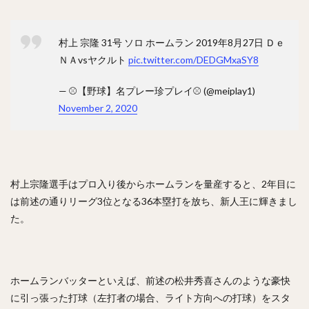
渡辺直人（わたなべなおと）
グレゴリー・ポランコ
福田周平（ふくだしゅうへい）
村上 宗隆 31号 ソロ ホームラン 2019年8月27日 Ｄｅ
中嶋聡（なかじまさとし）
ＮＡvsヤクルト
pic.twitter.com/DEDGMxaSY8
山下舜平大（やましたしゅんぺいた）
— ⚾【野球】名プレー珍プレイ⚾ (@meiplay1)
古川侑利（ふるかわゆうり）
November 2, 2020
検索
村上宗隆選手はプロ入り後からホームランを量産すると、2年目に
は前述の通りリーグ3位となる36本塁打を放ち、新人王に輝きまし
た。
ホームランバッターといえば、前述の松井秀喜さんのような豪快
に引っ張った打球（左打者の場合、ライト方向への打球）をスタ