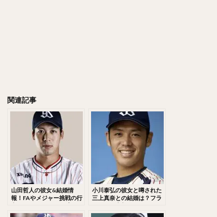
千賀滉大（せんがこうだい）
大山悠輔（おおやまゆうすけ）
岸孝之（きしたかゆき）
明石健志（あかしけんじ）
栗原陵矢（くりはらりょうや）
熊代聖人（くましろまさと）
秋山翔吾（あきやましょうご）
野村大樹（のむらだいじゅ）
関連記事
小川泰弘（おがわやすひろ）
大田泰示（おおたたいし）
宮台康平（みやだいこうへい）
堂林翔太（どうばやししょうた）
ダルビッシュ・セファット・ファリード・有
角中勝也（かくなかかつや）
新庄剛志（しんじょうつよし）
山田哲人の彼女&結婚情
小川泰弘の彼女と噂された
中井大介（なかいだいすけ）
報！FAやメジャー挑戦の行
三上真奈との結婚は？フラ
方が気になる！トリプルス
イデーの真相！ライアンの
小深田大翔（こぶかたひろと）
リーの件と愛用グローブも
由来が気になる！