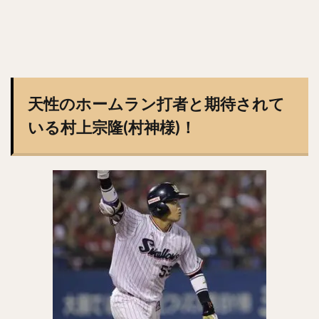
九里亜蓮（くりあれん）
ルビー・デラロサ
大城卓三（おおしろたくみ）
高橋周平（たかはししゅうへい）
神里和毅（かみざとかずき）
早川隆久（はやかわたかひさ）
天性のホームラン打者と期待されて
清田育宏（きよたいくひろ）
伊藤大海（いとうひろみ）
いる村上宗隆(村神様)！
岡島豪郎（おかじまたけろう）
高橋奎二（たかはしけいじ）
ゼラス・ラマー・ウィーラー
中川圭太（なかがわけいた）
青柳晃洋（あおやぎこうよう）
玉井大翔（たまいたいしょう）
アーロン・ジェームズ・ジャッジ
亀井善行（かめいよしゆき）
三森大貴（みもりまさき）
則本昂大（のりもとたかひろ）
増田珠（ますだしゅう）