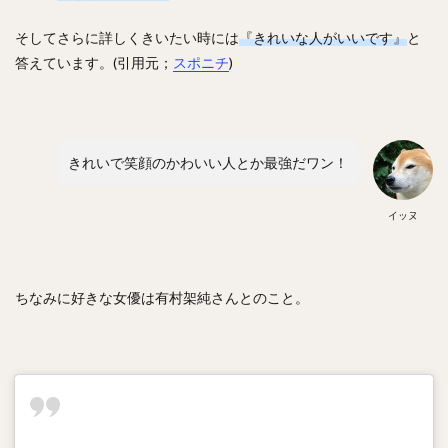
井上晴哉（いのうえせいや）
そしてさらに詳しくきいたい時には
『きれいな人がいいです』
と
倉本寿彦（くらもととしひこ）
答えています。(引用元；
スポニチ
)
北條史也（ほうじょうふみや）
辰巳涼介（たつみりょうすけ）
平野佳寿（ひらのよしひさ）
きれいで笑顔のかわいい人とか最強だワン！
ジェフリー・レオナル・マルテ・ポーリーノ
古田敦也（ふるたあつや）
淺間大基（あさまだいき）
イッヌ
井上朋也（いのうえともや）
コリン・レイ
上川畑大悟（かみかわばただいご）
湯浅京己（ゆあさあつき）
横川凱（よこがわかい）
ちなみに好きな女優は有村架純さんとのこと。
椎葉剛（しいばつよし）
カーター・スチュワート・ジュニア
九鬼隆平（くきりゅうへい）
周東佑京（しゅうとううきょう）
奪Sh!（ダッシュ）
川崎宗則（かわさきむねのり）