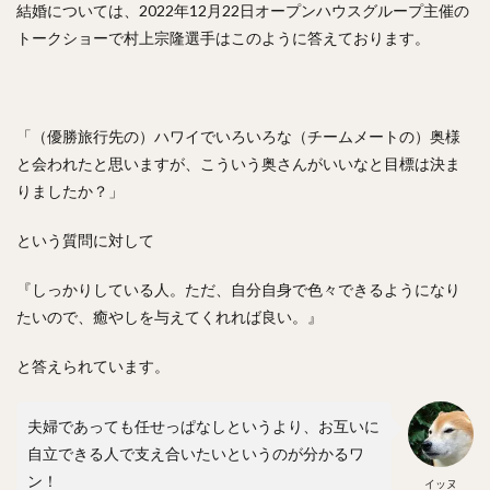
佐々木郎希（ささきろうき）
結婚については、2022年12月22日オープンハウスグループ主催の
今永昇太（いまながしょうた）
西純矢（にしじゅんや）
トークショーで村上宗隆選手はこのように答えております。
チェン・ウェイン（陳偉殷）
山岡泰輔（やまおかたいすけ）
中島裕之（なかじまひろゆき）
「（優勝旅行先の）ハワイでいろいろな（チームメートの）奥様
と会われたと思いますが、こういう奥さんがいいなと目標は決ま
高橋由伸（たかはしよしのぶ）
りましたか？」
野村・ジェームス・祐希（のむら ジェームス ゆうき）
中谷将太（なかたに まさひろ）
という質問に対して
塩見泰隆（しおみやすたか）
與座海人（よざかいと）
『しっかりしている人。ただ、自分自身で色々できるようになり
岡林勇希（おかばやしゆうき）
たいので、癒やしを与えてくれれば良い。』
落合博満（おちあいひろみつ）
ジュリスベル・グラシアル・ガルシア
と答えられています。
五十嵐亮太（いがらしりょうた）
夫婦であっても任せっぱなしというより、お互いに
嘉弥真新也（かやましんや）
自立できる人で支え合いたいというのが分かるワ
寺原隼人（てらはらはやと）
ン！
イッヌ