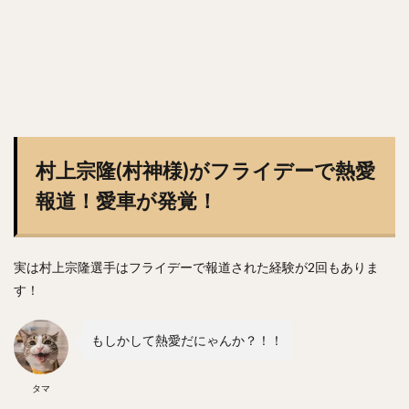
斎藤佑樹（さいとうゆうき）
鶴岡慎也（つるおかしんや）
會澤翼（あいざわつばさ）
マシュー・コディ・ムーア
吉川尚輝（よしかわなおき）
平田良介（ひらたりょうすけ）
伊藤光（いとうひかる）
佐藤直樹（さとうなおき）
宗佑磨（むねゆうま）
比嘉幹貴（ひがもとき）
若月健矢（わかつきけんや）
村上宗隆(村神様)がフライデーで熱愛
高橋尚成（たかはしひさのり）
報道！愛車が発覚！
武田愛斗（たけだあいと）
松本剛（まつもとごう）
立岡宗一郎（たておかそういちろう）
太田椋（おおたりょう）
ラーズ・ヌートバー
実は村上宗隆選手はフライデーで報道された経験が2回もありま
中山礼都（なかやまらいと）
リック・バンデンハーク
す！
今宮健太（いまみやけんた）
城所龍磨（きどころりゅうま）
もしかして熱愛だにゃんか？！！
尾形崇斗（おがたしゅうと）
平良海馬（たいらかいま）
タマ
松本航（まつもとわたる）
泉圭輔（いずみけいすけ）