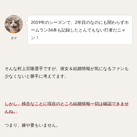
川原弘之（かわはらひろゆき）
杉内俊哉（すぎうちとしや）
森友哉（もりともや）
2019年のシーズンで、2年目のなのにも関わらずホ
王貞治（おうさだはる）
糸井嘉男（いといよしお）
ームラン36本も記録したとんでもない打者だニャ
長谷川勇也（はせがわゆうや）
ン！
タマ
高津臣吾（たかつしんご）
吉田輝星（よしだこうせい）
中村奨成（なかむらしょうせい）
一岡竜司（いちおかりゅうじ）
そんな村上宗隆選手ですが、彼女＆結婚情報が気になるファンも
筒香嘉智（つつごうよしとも）
少なくないと勝手に考えてます。
石川歩（いしかわあゆむ）
宮崎敏郎（みやざきとしろう）
佐藤輝明（さとうてるあき）
しかし、残念なことに現在のところ結婚情報一切は確認できませ
藤平尚真（ふじひらしょうま）
んね。
田嶋大樹（たじまだいき）
松井秀喜（まついひでき）
つまり、嫁や妻もいません。
上原浩治（うえはらこうじ）
平石洋介（ひらいしようすけ）