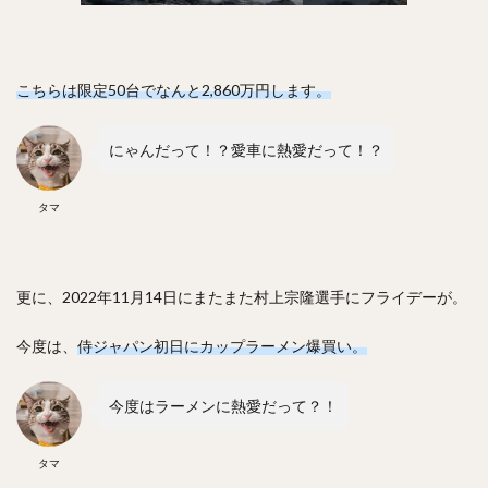
内川聖一（うちかわせいいち）
堀内汰門（ほりうちたもん）
山口俊（やまぐちしゅん）
張本優大（はりもとまさひろ）
こちらは限定50台でなんと2,860万円します。
松本裕樹（まつもとゆうき）
浅村栄斗（あさむらひでと）
にゃんだって！？愛車に熱愛だって！？
石川柊太（いしかわしゅうた）
タマ
西川愛也（にしかわまなや）
高谷裕亮（たかやひろあき）
清宮幸太郎（きよみやこうたろう）
更に、2022年11月14日にまたまた村上宗隆選手にフライデーが。
平沼翔太（ひらぬましょうた）
安部友裕（あべともひろ）
今度は、
侍ジャパン初日にカップラーメン爆買い。
戸郷翔征（とごうしょうせい）
陽岱鋼（ようだいかん）
今度はラーメンに熱愛だって？！
吉見一起（よしみかずき）
三浦大輔（みうらだいすけ）
笹川吉康（ささがわよしやす）
タマ
鈴木大地（すずきだいち）
ヘロニモ・フランスア