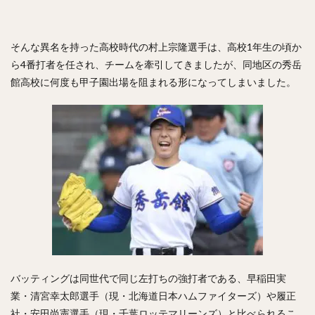
そんな異名を持った高校時代の村上宗隆選手は、高校1年生の頃か
ら4番打者を任され、チームを牽引してきましたが、同地区の秀岳
館高校に何度も甲子園出場を阻まれる形になってしまいました。
バッティングは同世代で同じ左打ちの強打者である、早稲田実
業・清宮幸太郎選手（現・北海道日本ハムファイターズ）や履正
社・安田尚憲選手（現・千葉ロッテマリーンズ）と比べられるこ