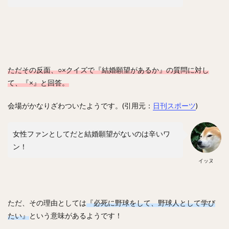
工藤公康（くどうきみやす）
松中信彦（まつなかのぶひこ）
水谷瞬（みずたにしゅん）
甲斐拓也（かいたくや）
茂木栄五郎（もぎえいごろう）
高橋朋己（たかはしともみ）
ただその反面、○×クイズで『結婚願望があるか』の質問に対し
中村悠平（なかむらゆうへい）
て、『×』と回答。
秋吉亮（あきよしりょう）
緒方孝市（おがたこういち）
会場がかなりざわついたようです。(引用元：
日刊スポーツ
)
柴原洋（しばはらひろし）
スティーブン・モヤ・メルセデス
根尾昂（ねおあきら）
女性ファンとしてだと結婚願望がないのは辛いワ
上茶谷大河（かみちゃたにたいが）
ン！
高山俊（たかやましゅん）
松井稼頭央（まついかずお）
イッヌ
安達了一（あだちりょういち）
赤星憲広（あかほしのりひろ）
畠山和洋（はたけやまかずひろ）
ただ、その理由としては
『必死に野球をして、野球人として学び
たい』
という意味があるようです！
石井一成（いしいかずなり）
藤井皓哉（ふじいこうや）