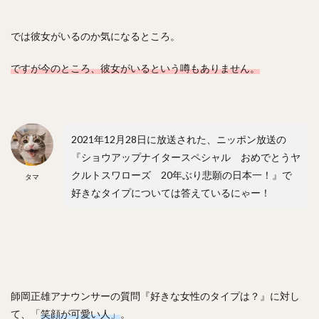
フレディ・ホセ・ガルビス
中野拓夢（なかのたくむ）
では彼女がいるのか気になるところ。
海野隆司（うみのたかし）
高橋宏斗（たかはしひろと）
嶺井博希（みねいひろき）
ですが今のところ、彼女がいるという噂もありません。
村上頌樹（むらかみしょうき）
オスカー・ルイス・コラス・レオン
丸佳浩（まるよしひろ）
吉村裕基（よしむらゆうき）
2021年12月28日に放送された、ニッポン放送の
奥村政稔（おくむらまさと）
『ショウアップナイタースペシャル おめでとうヤ
川島慶三（かわしまけいぞう）
クルトスワローズ 20年ぶり悲願の日本一！』で
タマ
杉山一樹（すぎやまかずき）
森唯斗（もりゆいと）
好きなタイプについては答えているにゃー！
田中正義（たなかせいぎ）
美間優槻（みまゆうき）
関川浩一（せきかわこういち）
青木宣親（あおきのりちか）
金子弌大（かねこちひろ）
菊池涼介（きくちりょうすけ）
高橋昂也（たかはしこうや）
師岡正雄アナウンサーの質問『好きな女性のタイプは？』に対し
て、「
笑顔が可愛い人」
。
山本由伸（やまもとよしのぶ）