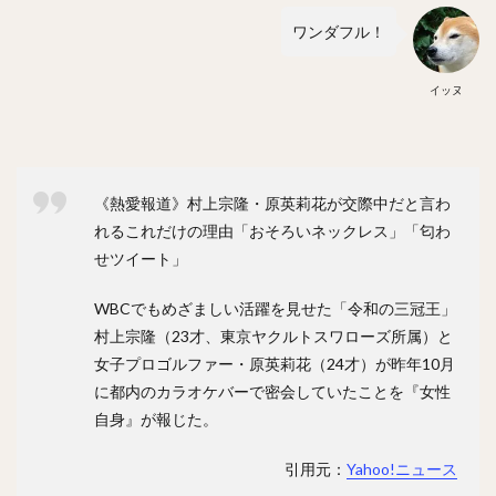
正木智也（まさきともや）
宮森智志（みやもりさとし）
ワンダフル！
柳裕也（やなぎゆうや）
平沢大河（ひらさわたいが）
デニス・サファテ
井口資仁（いぐちただひと）
イッヌ
坂本勇人（さかもとはやと）
小久保裕紀（こくぼひろき）
市川友也（いちかわともや）
松井裕樹（まついゆうき）
《熱愛報道》村上宗隆・原英莉花が交際中だと言わ
永江恭平（ながえきょうへい）
れるこれだけの理由「おそろいネックレス」「匂わ
甲斐野央（かいのひろし）
せツイート」
藤川球児（ふじかわきゅうじ）
高橋礼（たかはしれい）
川端慎吾（かわばたしんご）
堀瑞輝（ほりみずき）
WBCでもめざましい活躍を見せた「令和の三冠王」
村上宗隆（23才、東京ヤクルトスワローズ所属）と
野村祐輔（のむらゆうすけ）
津森宥紀（つもりゆうき）
女子プロゴルファー・原英莉花（24才）が昨年10月
岡田貴弘（おかだたかひろ）
に都内のカラオケバーで密会していたことを『女性
大野雄大（おおのゆうだい）
自身』が報じた。
濱口遥大（はまぐちはるひろ）
引用元：
Yahoo!ニュース
糸原健斗（いとはらけんと）