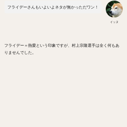
ジェリー・サンズ
佐藤由規（さとうよしのり）
フライデーさんもいよいよネタが無かっただワン！
松原聖弥（まつばらせいや）
北山亘基（きたやまこうき）
イッヌ
今村信貴（いまむらのぶたか）
河野竜生（かわのりゅうせい）
マイク・トラウト
フライデー＝熱愛という印象ですが、村上宗隆選手は全く何もあ
黒田博樹（くろだひろき）
りませんでした。
ロベルト・アレキサンダー・スアレス・スベーロ
内海哲也（うつみてつや）
塚田正義（つかだまさよし）
山川穂高（やまかわほたか）
摂津正（せっつただし）
松田宣浩（まつだのぶひろ）
清水陸哉（しみずりくや）
砂川リチャードオブライエン（すながわリチャードオブライエ
ン）
西田哲朗（にしだてつろう）
鳥谷敬（とりたにたかし）
中田翔（なかたしょう）
万波中正（まんなみちゅうせい）