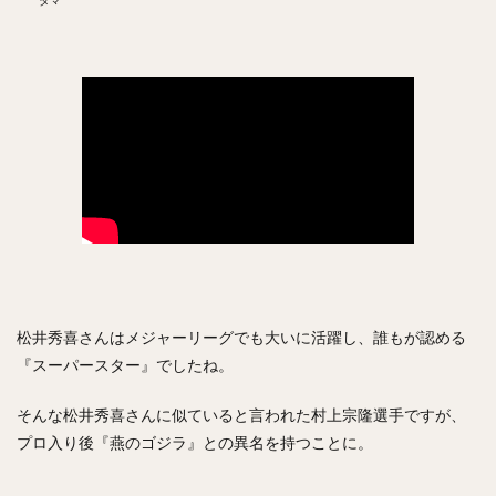
タマ
亀井義行（かめいよしゆき）
上林誠知（うえばやしせいじ）
加治屋蓮（かじやれん）
増田達至（ますだたつし）
岡本和真（おかもとかずま）
新垣渚（あらがきなぎさ）
板東湧梧（ばんどうゆうご）
渡邊勇太朗（わたなべゆうたろう）
福留孝介（ふくどめこうすけ）
辻発彦（つじはつひこ）
山田哲人（やまだてつと）
宮西尚生（みやにしなおき）
栗山英樹（くりやまひでき）
長野久義（ちょうのひさよし）
田口麗斗（たぐちかずと）
安田尚憲（やすだひさのり）
松井秀喜さんはメジャーリーグでも大いに活躍し、誰もが認める
石川昴弥（いしかわたかや）
『スーパースター』でしたね。
細川成也（ほそかわせいや）
牧田和久（まきたかずひさ）
二木康太（ふたきこうた）
そんな松井秀喜さんに似ていると言われた村上宗隆選手ですが、
プロ入り後『燕のゴジラ』との異名を持つことに。
稲葉篤紀（いなばあつのり）
細川亨（ほそかわとおる）
黒川史陽（くろかわふみや）