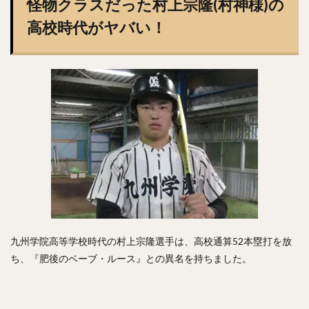
怪物クラスだった村上宗隆(村神様)の
高校時代がヤバい！
九州学院高等学校時代の村上宗隆選手は、高校通算52本塁打を放
ち、『肥後のベーブ・ルース』との異名を持ちました。