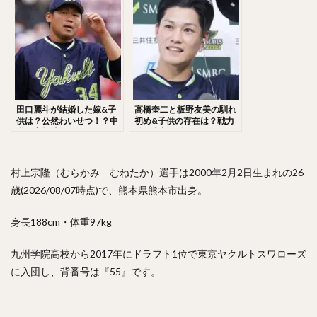
調査！
佐々木千隼（ささきちはや）
小林誠司（こばやしせいじ）
清水隆行（しみずたかゆき）
岸潤一郎（きしじゅんいちろう）
伏見寅威（ふしみとらい）
今川優馬（いまがわゆうま）
田口麗斗が結婚した嫁&子
高橋奎二と板野友美の馴れ
湯浅大（ゆあさだい）
牧秀悟（まきしゅうご）
供は？公然わいせつ！？中
初め&子供の存在は？戦力
学・高校時代は？
外の真相に迫る！
大津亮介（おおつりょうすけ）
前田悠伍（まえだゆうご）
村上宗隆（むらかみ むねたか）選手は2000年2月2日生まれの26
アルフレド・デスパイネ ・ロドリゲス
歳(2026/08/07時点)で、熊本県熊本市出身。
中村晃（なかむらあきら）
身長188cm・体重97kg
古澤勝吾（ふるさわしょうご）
大本将吾（おおもとしょうご）
九州学院高校から2017年にドラフト1位で東京ヤクルトスワローズ
島袋洋奨（しまぶくろようすけ）
に入団し、背番号は『55』です。
木村文紀（きむらふみかず）
栗山巧（くりやまたくみ）
片耳・フェイスガードヘルメット