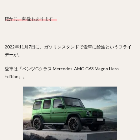
矢野燿大（やのあきひろ）
西勇輝（にしゆうき）
高田知季（たかたともき）
杉谷拳士（すぎやけんし）
確かに、熱愛もあります！
渡邉諒（わたなべりょう）
小園海斗（こぞのかいと）
菅野智之（すがのともゆき）
重信慎之介（しげのぶしんのすけ）
2022年11月7日に、ガソリンスタンドで愛車に給油というフライ
大島洋平（おおしまようへい）
デーが。
国吉佑樹（くによしゆうき）
愛車は『ベンツGクラス Mercedes-AMG G63 Magno Hero
柳町達（やなぎまちたつる）
Edition』。
杉本裕太郎（すぎもとゆうたろう）
呉念庭（ウー・ネンティン）
山崎福也（やまさきさちや）
由規（よしのり）
成瀬善久（なるせよしひさ）
松川虎生（まつかわこう）
山瀬慎之助（やませしんのすけ）
加藤貴之（かとうたかゆき）
蛭間拓哉（ひるまたくや）
新井貴浩（あらいたかひろ）
リバン・モイネロ・ピタ