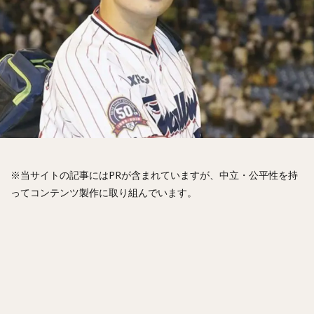
松山竜平（まつやまりゅうへい）
田中将大（たなかまさひろ）
中村奨吾（なかむらしょうご）
阿部寿樹（あべとしき）
桑原将志（くわはらまさゆき）
宋家豪（ソン・チャーホウ）
益田直也（ますだなおや）
清原和博（きよはらかずひろ）
仁志敏久（にしとしひさ）
太田光（おおたひかる）
田村龍弘（たむらたつひろ）
※当サイトの記事にはPRが含まれていますが、中立・公平性を持
翁田大勢（おうたたいせい）
ってコンテンツ製作に取り組んでいます。
上原健太（うえはらけんた）
山崎颯一郎（やまざきそういちろう）
ロベルト・オスナ・キンテーロ
アレクサンダー・ラモン・ラミレス・キニョネス
アリエル・ミランダ・ギル
中村宜聖（なかむらたかまさ）