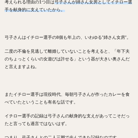
考えられる理由の1つ目は
弓子さんが姉さん女房としてイチロー選
亀井義行（かめいよしゆき）
手を献身的に支えていたから。
上林誠知（うえばやしせいじ）
加治屋蓮（かじやれん）
増田達至（ますだたつし）
岡本和真（おかもとかずま）
新垣渚（あらがきなぎさ）
板東湧梧（ばんどうゆうご）
弓子さんはイチロー選手の8個も年上の、いわゆる”姉さん女房”。
渡邊勇太朗（わたなべゆうたろう）
福留孝介（ふくどめこうすけ）
辻発彦（つじはつひこ）
二度の不倫を見逃して離婚していないことを考えると、「年下夫
のちょっとくらいの女遊びは許せる」という器が大きい奥さんだ
山田哲人（やまだてつと）
宮西尚生（みやにしなおき）
と言えますよね。
栗山英樹（くりやまひでき）
長野久義（ちょうのひさよし）
田口麗斗（たぐちかずと）
安田尚憲（やすだひさのり）
またイチロー選手は現役時代、毎朝弓子さんが作ったカレーを食
石川昴弥（いしかわたかや）
べていたということも有名な話です。
細川成也（ほそかわせいや）
牧田和久（まきたかずひさ）
二木康太（ふたきこうた）
イチロー選手の記録は弓子さんの献身的な支えがあってこそだっ
たと言っても過言ではないはず。
稲葉篤紀（いなばあつのり）
細川亨（ほそかわとおる）
黒川史陽（くろかわふみや）
つまり、弓子さんとの二人三脚で歩んできた記録なのです。