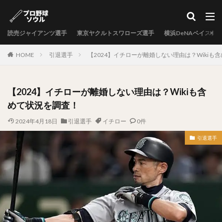
カテゴリー
読売ジャイアンツ選手
東京ヤクルトスワローズ選手
横浜DeNAベイスタ
タグ
HOME
引退選手
【2024】イチローが離婚しない理由は？Wikiも
中村剛也（なかむらたけや）
十亀剣（とがめけん）
外崎修汰（とのさきしゅうた）
【2024】イチローが離婚しない理由は？Wikiも含
岩嵜翔（いわさきしょう）
めて状況を調査！
日暮矢麻人（ひぐらしやまと）
2024年4月18日
引退選手
イチロー
0件
柳田悠岐（やなぎたゆうき）
源田壮亮（げんだそうすけ）
引退選手
秋山幸二（あきやまこうじ）
近本光司（ちかもとこうじ）
村上宗隆（むらかみむねたか）
中島卓也（なかしまたくや）
杉浦稔大（すぎうらとしひろ）