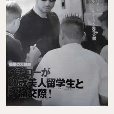
矢野燿大（やのあきひろ）
西勇輝（にしゆうき）
高田知季（たかたともき）
杉谷拳士（すぎやけんし）
渡邉諒（わたなべりょう）
小園海斗（こぞのかいと）
菅野智之（すがのともゆき）
重信慎之介（しげのぶしんのすけ）
大島洋平（おおしまようへい）
国吉佑樹（くによしゆうき）
柳町達（やなぎまちたつる）
杉本裕太郎（すぎもとゆうたろう）
呉念庭（ウー・ネンティン）
山崎福也（やまさきさちや）
由規（よしのり）
成瀬善久（なるせよしひさ）
松川虎生（まつかわこう）
山瀬慎之助（やませしんのすけ）
加藤貴之（かとうたかゆき）
蛭間拓哉（ひるまたくや）
新井貴浩（あらいたかひろ）
リバン・モイネロ・ピタ