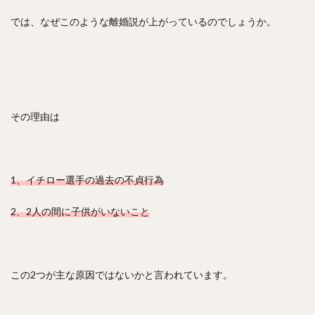
中森俊介（なかもりしゅんすけ）
では、なぜこのような離婚説が上がっているのでしょうか。
松尾汐恩（まつおしおん）
石塚綜一郎（いしづかそういちろう）
ザッカリー・シェリダン・ニール
二保旭（にほあきら）
和田毅（わだつよし）
孫正義（そんまさよし）
その理由は
川瀬晃（かわせひかる）
東浜巨（ひがしはまなお）
武田翔太（たけだしょうた）
田浦文丸（たうらふみまる）
1、イチロー選手の過去の不貞行為
若田部健一（わかたべけんいち）
高橋光成（たかはしこうな）
2、2人の間に子供がいないこと
寺島成輝（てらしまなるき）
上沢直之（うわさわなおゆき）
佐々岡真司（ささおかしんじ）
この2つが主な原因ではないかと言われています。
田中広輔（たなかこうすけ）
Tー岡田（ティーおかだ）