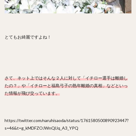
井上晴哉（いのうえせいや）
倉本寿彦（くらもととしひこ）
北條史也（ほうじょうふみや）
辰巳涼介（たつみりょうすけ）
とてもお綺麗ですよね！
平野佳寿（ひらのよしひさ）
ジェフリー・レオナル・マルテ・ポーリーノ
古田敦也（ふるたあつや）
淺間大基（あさまだいき）
井上朋也（いのうえともや）
コリン・レイ
さて、ネット上ではそんな２人に対して「イチロー選手は離婚し
上川畑大悟（かみかわばただいご）
たの？」や「イチローと福島弓子の熟年離婚の真相」などといっ
湯浅京己（ゆあさあつき）
横川凱（よこがわかい）
た情報が飛び交っています。
椎葉剛（しいばつよし）
カーター・スチュワート・ジュニア
九鬼隆平（くきりゅうへい）
https://twitter.com/naruhisaoda/status/1761580500890923447?
周東佑京（しゅうとううきょう）
奪Sh!（ダッシュ）
s=46&t=g_kMDFZOJWnQlJq_A3_YPQ
川崎宗則（かわさきむねのり）