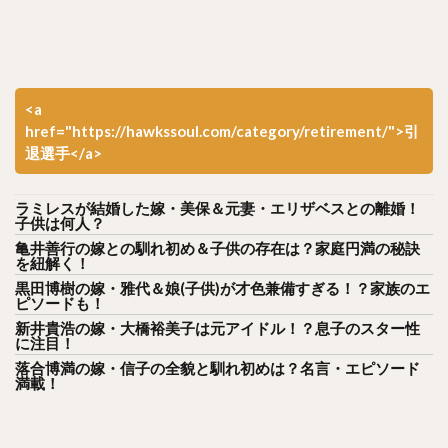
<a
href="https://hawkssoul.com/category/retirement/">引
退選手</a>
ラミレスが結婚した嫁・美保＆元妻・エリザベスとの離婚！
子供は何人？
亀井善行の嫁との馴れ初め＆子供の存在は？家庭円満の秘訣
を紐解く！
黒田博樹の嫁・雅代＆娘(子供)が才色兼備すぎる！？家族のエ
ピソードも！
新井貴浩の嫁・大橋裕美子は元アイドル！？息子のスター性
に注目！
落合博満の嫁・信子の全貌と馴れ初めは？名言・エピソード
満載！