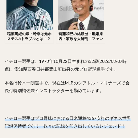
佐々木千隼（ささきちはや）
小林誠司（こばやしせいじ）
清水隆行（しみずたかゆき）
岸潤一郎（きしじゅんいちろう）
稲葉篤紀の嫁・玲奈は元ホ
斉藤和巳の結婚歴・離婚原
ステス&トラブルとは！？
因・家族を大解剖！ファン
伏見寅威（ふしみとらい）
今川優馬（いまがわゆうま）
子供は何人いるの？あざの
必見の裏話も！？
原因にも迫る！
湯浅大（ゆあさだい）
牧秀悟（まきしゅうご）
大津亮介（おおつりょうすけ）
イチロー選手は、1973年10月22日生まれの52歳(2026/08/07時
点)、愛知県西春日井郡豊山町出身の元プロ野球選手です。
前田悠伍（まえだゆうご）
アルフレド・デスパイネ ・ロドリゲス
本名は鈴木一朗選手で、現在はMLBのシアトル・マリナーズで会
中村晃（なかむらあきら）
長付特別補佐兼インストラクターを勤めています。
古澤勝吾（ふるさわしょうご）
大本将吾（おおもとしょうご）
島袋洋奨（しまぶくろようすけ）
イチロー選手はプロ野球における日米通算4367安打のギネス世界
木村文紀（きむらふみかず）
栗山巧（くりやまたくみ）
記録保持者であり、数々の記録を叩き出しているレジェンド！
片耳・フェイスガードヘルメット