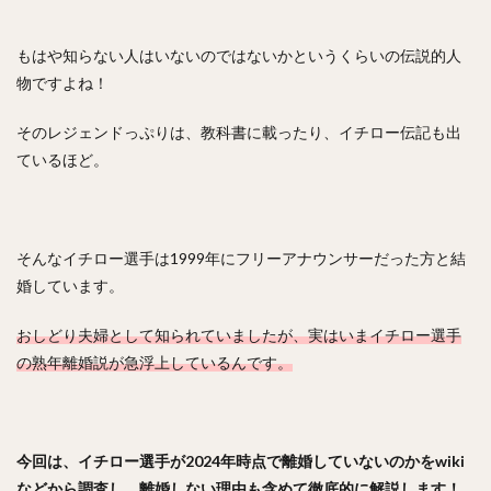
笠原大芽（かさはらたいが）
金子侑司（かねこゆうじ）
奥川恭伸（おくがわやすのぶ）
もはや知らない人はいないのではないかというくらいの伝説的人
物ですよね！
近藤健介（こんどうけんすけ）
王柏融（ワン・ボーロン）
クリス・ジョンソン
そのレジェンドっぷりは、教科書に載ったり、イチロー伝記も出
大谷翔平（おおたにしょうへい）
美馬学（みままなぶ）
ているほど。
山崎康晃（やまさきやすあき）
柴田竜拓（しばたたつひろ）
涌井秀章（わくいひであき）
そんなイチロー選手は1999年にフリーアナウンサーだった方と結
ニコラス・アンドレス・マルティネス
婚しています。
梶谷隆幸（かじたにたかゆき）
おしどり夫婦として知られていましたが、実はいまイチロー選手
二岡智宏（におかともひろ）
の熟年離婚説が急浮上しているんです。
金本知憲（かねもとともあき）
釜田佳直（かまたよしなお）
山口航輝（やまぐちこうき）
今回は、イチロー選手が2024年時点で離婚していないのかをwiki
井納翔一（いのうしょういち）
などから調査し、離婚しない理由も含めて徹底的に解説します！