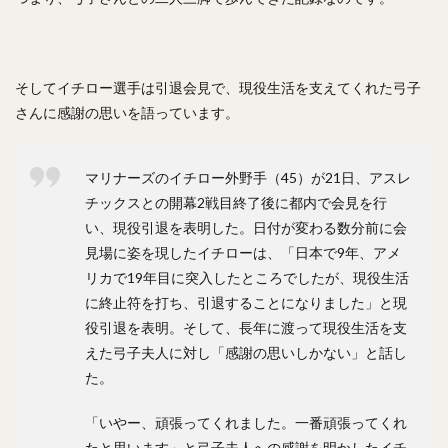
渡辺直人（わたなべなおと）
グレゴリー・ポランコ
福田周平（ふくだしゅうへい）
中嶋聡（なかじまさとし）
そしてイチロー選手は引退会見で、現役生活を支えてくれた弓子
山下舜平大（やましたしゅんぺいた）
さんに感謝の思いを語っています。
古川侑利（ふるかわゆうり）
マリナーズのイチロー外野手（45）が21日、アスレ
検索
チックスとの開幕2戦目終了後に都内で会見を行
い、現役引退を表明した。日付が変わる数分前に会
見場に姿を現したイチローは、「日本で9年、アメ
リカで19年目に突入したところでしたが、現役生活
に終止符を打ち、引退することになりました」と現
役引退を表明。そして、長年に渡って現役生活を支
えた弓子夫人に対し「感謝の思いしかない」と話し
た。
「いやー、頑張ってくれました。一番頑張ってくれ
たと思います」と弓子夫人への感謝を明かしたイチ