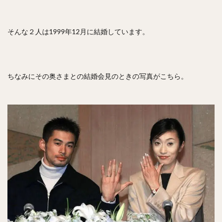
フレディ・ホセ・ガルビス
中野拓夢（なかのたくむ）
海野隆司（うみのたかし）
高橋宏斗（たかはしひろと）
そんな２人は1999年12月に結婚しています。
嶺井博希（みねいひろき）
村上頌樹（むらかみしょうき）
オスカー・ルイス・コラス・レオン
ちなみにその奥さまとの結婚会見のときの写真がこちら。
丸佳浩（まるよしひろ）
吉村裕基（よしむらゆうき）
奥村政稔（おくむらまさと）
川島慶三（かわしまけいぞう）
杉山一樹（すぎやまかずき）
森唯斗（もりゆいと）
田中正義（たなかせいぎ）
美間優槻（みまゆうき）
関川浩一（せきかわこういち）
青木宣親（あおきのりちか）
金子弌大（かねこちひろ）
菊池涼介（きくちりょうすけ）
高橋昂也（たかはしこうや）
山本由伸（やまもとよしのぶ）