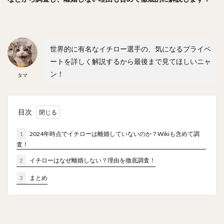
森浦大輔（もりうらだいすけ）
長嶋一茂（ながしまかずしげ）
西舘勇陽（にしだてゆうひ）
世界的に有名なイチロー選手の、気になるプライベ
ウラディミール・バレンティン
中村晨（なかむらしん）
ートを詳しく解説するから最後まで見てほしいニャ
古谷優人（ふるやゆうと）
ン！
タマ
大竹耕太郎（おおたけこうたろう）
嶋基宏（しまもとひろ）
本多雄一（ほんだゆういち）
目次
梅野隆太郎（うめのりゅうたろう）
牧原大成（まきはらたいせい）
1
2024年時点でイチローは離婚していないのか？Wikiも含めて調
笠谷俊介（かさやしゅんすけ）
釜元豪（かまもとごう）
査！
石川雅規（いしかわまさのり）
2
イチローはなぜ離婚しない？理由を徹底調査！
有原航平（ありはらこうへい）
3
まとめ
大瀬良大地（おおせらだいち）
中崎翔太（なかざきしょうた）
前田健太（まえだけんた）