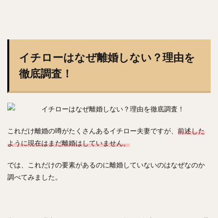
岡本健（おかもとけん）
斉藤和巳（さいとうかずみ）
松田遼馬（まつだりょうま）
渡邉陸（わたなべりく）
福田秀平（ふくだしゅうへい）
谷川原健太（たにがわらけんた）
イチローはなぜ離婚しない？理由を
黒瀬健太（くろせけんた）
西川遥輝（にしかわはるき）
徹底調査！
柿木蓮（かきぎれん）
今村猛（いまむらたける）
大竹寛（おおたけかん）
藤原恭大（ふじわらきょうた）
京田陽太（きょうだようた）
乙坂智（おとさかとも）
安樂智大（あんらくともひろ）
これだけ離婚の噂がたくさんあるイチロー夫妻ですが、
前述した
唐川侑己（からかわゆうき）
イチロー
ように現在はまだ離婚はしていません。
馬原孝浩（まはらたかひろ）
来田涼斗（きた りょうと）
では、これだけの要素があるのに離婚していないのはなぜなのか
ダヤン・ビシエド ・ペレス
調べてみました。
アダム・ブレット・ウォーカー2世
若林楽人（わかばやしがくと）
椋木蓮（むくのきれん）
里崎智也（さとざきともや）