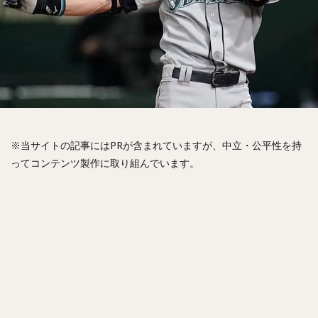
松山竜平（まつやまりゅうへい）
田中将大（たなかまさひろ）
中村奨吾（なかむらしょうご）
阿部寿樹（あべとしき）
桑原将志（くわはらまさゆき）
宋家豪（ソン・チャーホウ）
益田直也（ますだなおや）
清原和博（きよはらかずひろ）
仁志敏久（にしとしひさ）
太田光（おおたひかる）
※当サイトの記事にはPRが含まれていますが、中立・公平性を持
田村龍弘（たむらたつひろ）
ってコンテンツ製作に取り組んでいます。
翁田大勢（おうたたいせい）
上原健太（うえはらけんた）
山崎颯一郎（やまざきそういちろう）
ロベルト・オスナ・キンテーロ
アレクサンダー・ラモン・ラミレス・キニョネス
アリエル・ミランダ・ギル
中村宜聖（なかむらたかまさ）