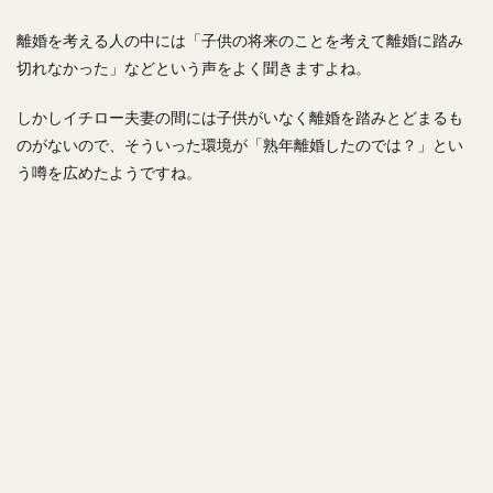
九里亜蓮（くりあれん）
ルビー・デラロサ
離婚を考える人の中には「子供の将来のことを考えて離婚に踏み
大城卓三（おおしろたくみ）
切れなかった」などという声をよく聞きますよね。
高橋周平（たかはししゅうへい）
神里和毅（かみざとかずき）
しかしイチロー夫妻の間には子供がいなく離婚を踏みとどまるも
早川隆久（はやかわたかひさ）
のがないので、そういった環境が「熟年離婚したのでは？」とい
う噂を広めたようですね。
清田育宏（きよたいくひろ）
伊藤大海（いとうひろみ）
岡島豪郎（おかじまたけろう）
高橋奎二（たかはしけいじ）
ゼラス・ラマー・ウィーラー
中川圭太（なかがわけいた）
青柳晃洋（あおやぎこうよう）
玉井大翔（たまいたいしょう）
アーロン・ジェームズ・ジャッジ
亀井善行（かめいよしゆき）
三森大貴（みもりまさき）
則本昂大（のりもとたかひろ）
増田珠（ますだしゅう）