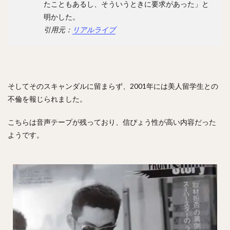
たこともあるし、そういうときに要求があった」と
斎藤佑樹（さいとうゆうき）
明かした。
鶴岡慎也（つるおかしんや）
會澤翼（あいざわつばさ）
引用元：
リアルライブ
マシュー・コディ・ムーア
吉川尚輝（よしかわなおき）
平田良介（ひらたりょうすけ）
伊藤光（いとうひかる）
佐藤直樹（さとうなおき）
宗佑磨（むねゆうま）
比嘉幹貴（ひがもとき）
若月健矢（わかつきけんや）
そしてそのスキャンダルに留まらず、2001年には美人留学生との
高橋尚成（たかはしひさのり）
不倫を報じられました。
武田愛斗（たけだあいと）
松本剛（まつもとごう）
こちらは音声テープが残っており、信ぴょう性が高い内容だった
立岡宗一郎（たておかそういちろう）
ようです。
太田椋（おおたりょう）
ラーズ・ヌートバー
中山礼都（なかやまらいと）
リック・バンデンハーク
今宮健太（いまみやけんた）
城所龍磨（きどころりゅうま）
尾形崇斗（おがたしゅうと）
平良海馬（たいらかいま）
松本航（まつもとわたる）
泉圭輔（いずみけいすけ）