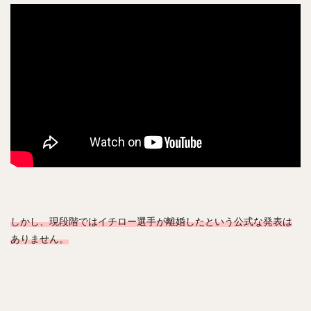
村松有人（むらまつありひと）
椎野新（しいのあらた）
田城飛翔（たしろつばさ）
能見篤史（のうみあつし）
阿部慎之助（あべしんのすけ）
高井雄平（たかいゆうへい）
吉川光夫（よしかわみつお）
鈴木誠也（すずきせいや）
西川龍馬（にしかわりょうま）
吉田正尚（よしだまさたか）
レオニス・マーティン・タパネス
戸柱恭孝（とばしらやすたか）
井上広大（いのうえこうた）
しかし、現段階ではイチロー選手が離婚したという公式な発表は
島内宏明（しまうちひろあき）
ありません。
増井浩俊（ますいひろとし）
西岡剛（にしおかつよし）
桑田真澄（くわたますみ）
髙濱祐仁（たかはまゆうと）
大関友久（おおぜきともひさ）
増田陸（ますだりく）
藤本博史（ふじもとひろし）