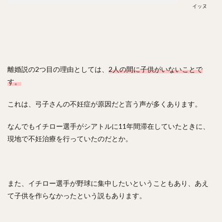
イッヌ
ジェリー・サンズ
佐藤由規（さとうよしのり）
松原聖弥（まつばらせいや）
北山亘基（きたやまこうき）
今村信貴（いまむらのぶたか）
河野竜生（かわのりゅうせい）
マイク・トラウト
離婚説の2つ目の理由としては、
2人の間に子供がいないことで
す。
黒田博樹（くろだひろき）
ロベルト・アレキサンダー・スアレス・スベーロ
これは、弓子さんの不妊症が原因だと言う声が多くあります。
内海哲也（うつみてつや）
塚田正義（つかだまさよし）
なんでもイチロー選手がシアトルに11年間滞在していたときに、
山川穂高（やまかわほたか）
摂津正（せっつただし）
現地で不妊治療を行っていたのだとか。
松田宣浩（まつだのぶひろ）
清水陸哉（しみずりくや）
砂川リチャードオブライエン（すながわリチャードオブライエ
ン）
西田哲朗（にしだてつろう）
鳥谷敬（とりたにたかし）
また、イチロー選手が野球に集中したいということもあり、あえ
て子供を作らなかったという説もあります。
中田翔（なかたしょう）
万波中正（まんなみちゅうせい）