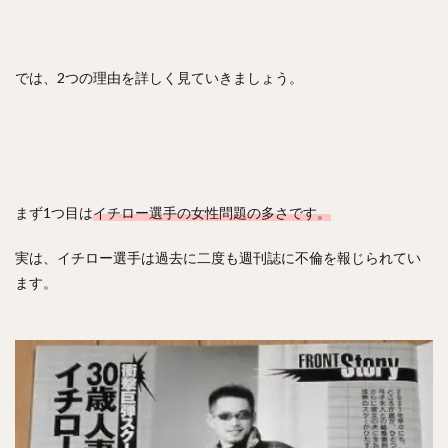
佐々木郎希（ささきろうき）
今永昇太（いまながしょうた）
西純矢（にしじゅんや）
チェン・ウェイン（陳偉殷）
では、2つの理由を詳しく見ていきましょう。
山岡泰輔（やまおかたいすけ）
中島裕之（なかじまひろゆき）
高橋由伸（たかはしよしのぶ）
野村・ジェームス・祐希（のむら ジェームス ゆうき）
中谷将太（なかたに まさひろ）
まず1つ目は
イチロー選手の女性問題の多さです。
塩見泰隆（しおみやすたか）
與座海人（よざかいと）
実は、イチロー選手は過去に二度も週刊誌に不倫を報じられてい
岡林勇希（おかばやしゆうき）
ます。
落合博満（おちあいひろみつ）
ジュリスベル・グラシアル・ガルシア
五十嵐亮太（いがらしりょうた）
嘉弥真新也（かやましんや）
寺原隼人（てらはらはやと）