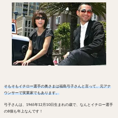
川原弘之（かわはらひろゆき）
杉内俊哉（すぎうちとしや）
森友哉（もりともや）
王貞治（おうさだはる）
糸井嘉男（いといよしお）
長谷川勇也（はせがわゆうや）
高津臣吾（たかつしんご）
吉田輝星（よしだこうせい）
中村奨成（なかむらしょうせい）
一岡竜司（いちおかりゅうじ）
筒香嘉智（つつごうよしとも）
石川歩（いしかわあゆむ）
宮崎敏郎（みやざきとしろう）
佐藤輝明（さとうてるあき）
そもそもイチロー選手の奥さまは福島弓子さんと言って、元アナ
ウンサーで実業家でもあります。
藤平尚真（ふじひらしょうま）
田嶋大樹（たじまだいき）
松井秀喜（まついひでき）
弓子さんは、1965年12月10日生まれの歳で、なんとイチロー選手
上原浩治（うえはらこうじ）
の8個も年上なんです！
平石洋介（ひらいしようすけ）