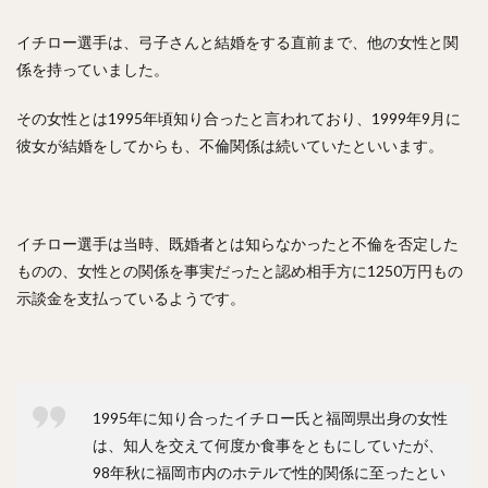
正木智也（まさきともや）
宮森智志（みやもりさとし）
柳裕也（やなぎゆうや）
平沢大河（ひらさわたいが）
イチロー選手は、弓子さんと結婚をする直前まで、他の女性と関
係を持っていました。
デニス・サファテ
井口資仁（いぐちただひと）
坂本勇人（さかもとはやと）
その女性とは1995年頃知り合ったと言われており、1999年9月に
小久保裕紀（こくぼひろき）
彼女が結婚をしてからも、不倫関係は続いていたといいます。
市川友也（いちかわともや）
松井裕樹（まついゆうき）
永江恭平（ながえきょうへい）
甲斐野央（かいのひろし）
イチロー選手は当時、既婚者とは知らなかったと不倫を否定した
藤川球児（ふじかわきゅうじ）
高橋礼（たかはしれい）
ものの、女性との関係を事実だったと認め相手方に1250万円もの
示談金を支払っているようです。
川端慎吾（かわばたしんご）
堀瑞輝（ほりみずき）
野村祐輔（のむらゆうすけ）
津森宥紀（つもりゆうき）
岡田貴弘（おかだたかひろ）
大野雄大（おおのゆうだい）
1995年に知り合ったイチロー氏と福岡県出身の女性
濱口遥大（はまぐちはるひろ）
は、知人を交えて何度か食事をともにしていたが、
糸原健斗（いとはらけんと）
98年秋に福岡市内のホテルで性的関係に至ったとい