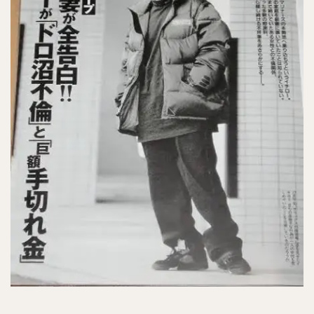
工藤公康（くどうきみやす）
松中信彦（まつなかのぶひこ）
水谷瞬（みずたにしゅん）
甲斐拓也（かいたくや）
茂木栄五郎（もぎえいごろう）
高橋朋己（たかはしともみ）
中村悠平（なかむらゆうへい）
秋吉亮（あきよしりょう）
緒方孝市（おがたこういち）
柴原洋（しばはらひろし）
スティーブン・モヤ・メルセデス
根尾昂（ねおあきら）
上茶谷大河（かみちゃたにたいが）
高山俊（たかやましゅん）
松井稼頭央（まついかずお）
安達了一（あだちりょういち）
赤星憲広（あかほしのりひろ）
畠山和洋（はたけやまかずひろ）
石井一成（いしいかずなり）
藤井皓哉（ふじいこうや）