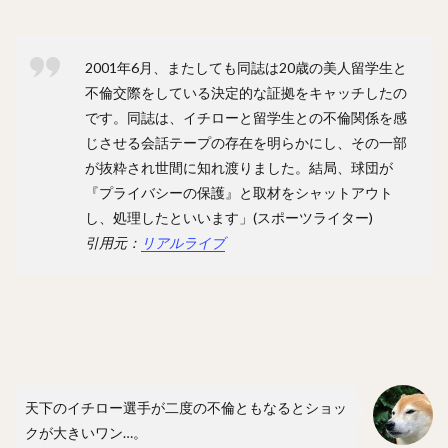
内川聖一（うちかわせいいち）
堀内汰門（ほりうちたもん）
山口俊（やまぐちしゅん）
2001年6月、またしても同誌は20歳の美人留学生と
張本優大（はりもとまさひろ）
不倫交際をしている決定的な証拠をキャッチしたの
松本裕樹（まつもとゆうき）
です。同誌は、イチローと留学生との不倫関係を感
浅村栄斗（あさむらひでと）
じさせる会話テープの存在を明らかにし、その一部
石川柊太（いしかわしゅうた）
が抜粋され世間に知れ渡りました。結局、球団が
『プライバシーの保護』と取材をシャットアウト
西川愛也（にしかわまなや）
し、処理したといいます」(スポーツライター)
高谷裕亮（たかやひろあき）
引用元：
リアルライブ
清宮幸太郎（きよみやこうたろう）
平沼翔太（ひらぬましょうた）
安部友裕（あべともひろ）
戸郷翔征（とごうしょうせい）
陽岱鋼（ようだいかん）
吉見一起（よしみかずき）
三浦大輔（みうらだいすけ）
笹川吉康（ささがわよしやす）
天下のイチロー選手が二度の不倫ともなるとショッ
クが大きいワン…。
鈴木大地（すずきだいち）
ヘロニモ・フランスア