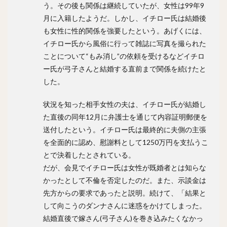
コーリー・スパンジェンバーグ
う。その後も関係は継続していたが、女性は99年9
月に入籍したようだ。しかし、イチロー氏は結婚後
荻野貴司（おぎのたかし）
銀次（ぎんじ）
も女性に性的関係を強要したという。あげくには、
林晃汰（はやしこうた）
藤岡裕大（ふじおかゆうだい）
イチロー氏から風俗に行って雑誌に写真を撮られた
又吉克樹（またよしかつき）
ことについて“もみ消し”の依頼を受けるなどイチロ
森下暢仁（もりしたまさと）
辛島航（からしまわたる）
ー氏が弓子さんと結婚する直前まで関係を続けたと
宇田川優希（うだがわゆうき）
した。
秋広優人（あきひろゆうと）
ランディ・メッセンジャー
状況を知った相手女性の夫は、イチロー氏が結婚し
今井達也（いまいたつや）
た直後の同年12月に弁護士を通じて内容証明郵便を
城島健司（じょうじまけんじ）
送付したという。イチロー氏は最終的に夫側の主張
小澤怜史（こざわれいじ）
平井克典（ひらいかつのり）
を全面的に認め、慰謝料として1250万円を支払うこ
とで決着したとされている。
松坂大輔（まつざかだいすけ）
だが、会見でイチロー氏は女性が既婚者とは知らな
江川智晃（えがわともあき）
かったとして不倫を否定したのだ。また、示談金は
真砂勇介（まさごゆうすけ）
先方からの要求であったと説明。続けて、「結果と
藤浪晋太郎（ふじなみしんたろう）
して向こうのダンナさんに迷惑をかけてしまった。
高橋純平（たかはしじゅんぺい）
結婚直後で嫁さん(弓子さん)を巻き込みたくなかっ