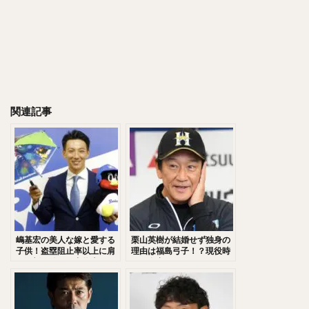
千賀滉大（せんがこうだい）
大山悠輔（おおやまゆうすけ）
岸孝之（きしたかゆき）
明石健志（あかしけんじ）
栗原陵矢（くりはらりょうや）
熊代聖人（くましろまさと）
関連記事
秋山翔吾（あきやましょうご）
野村大樹（のむらだいじゅ）
小川泰弘（おがわやすひろ）
大田泰示（おおたたいし）
宮台康平（みやだいこうへい）
堂林翔太（どうばやししょうた）
ダルビッシュ・セファット・ファリード・有
角中勝也（かくなかかつや）
嶋基宏の美人な嫁と愛する
栗山英樹が結婚せず独身の
子供！盗塁阻止率以上に肩
理由は福島弓子！？現役時
新庄剛志（しんじょうつよし）
が深刻な件！田中将大との
代と自宅は？
黄金バッテリー時代がヤバ
中井大介（なかいだいすけ）
い！
小深田大翔（こぶかたひろと）