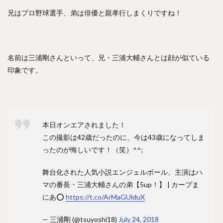
兄はプロ野球選手、弟は俳優と親孝行しまくりですね！
名前は三浦剛さんといって、兄・三浦大輔さんとは顔が似ている
印象です。
本日オンエアされました！
この撮影は42歳だったのに、今は43歳になってしま
ったのが悔しいです！（笑）^^;
舞台化された人気小説エンジェルボール、主演はハ
マの番長・三浦大輔さんの弟【5up！】 | カープま
にあ⭕
https://t.co/ArMaGUiduX
— 三浦剛 (@tsuyoshi18)
July 24, 2018