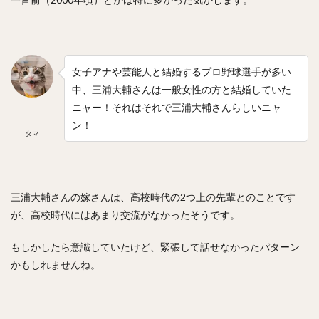
井上晴哉（いのうえせいや）
倉本寿彦（くらもととしひこ）
北條史也（ほうじょうふみや）
女子アナや芸能人と結婚するプロ野球選手が多い
辰巳涼介（たつみりょうすけ）
中、三浦大輔さんは一般女性の方と結婚していた
平野佳寿（ひらのよしひさ）
ニャー！それはそれで三浦大輔さんらしいニャ
ジェフリー・レオナル・マルテ・ポーリーノ
ン！
タマ
古田敦也（ふるたあつや）
淺間大基（あさまだいき）
井上朋也（いのうえともや）
コリン・レイ
上川畑大悟（かみかわばただいご）
三浦大輔さんの嫁さんは、高校時代の2つ上の先輩とのことです
湯浅京己（ゆあさあつき）
横川凱（よこがわかい）
が、高校時代にはあまり交流がなかったそうです。
椎葉剛（しいばつよし）
もしかしたら意識していたけど、緊張して話せなかったパターン
カーター・スチュワート・ジュニア
かもしれませんね。
九鬼隆平（くきりゅうへい）
周東佑京（しゅうとううきょう）
奪Sh!（ダッシュ）
川崎宗則（かわさきむねのり）