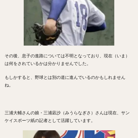
コーリー・スパンジェンバーグ
荻野貴司（おぎのたかし）
銀次（ぎんじ）
林晃汰（はやしこうた）
藤岡裕大（ふじおかゆうだい）
又吉克樹（またよしかつき）
森下暢仁（もりしたまさと）
辛島航（からしまわたる）
宇田川優希（うだがわゆうき）
その後、息子の進路については不明となっており、現在（いま）
秋広優人（あきひろゆうと）
ランディ・メッセンジャー
は何をされているかは分かりませんでした。
今井達也（いまいたつや）
城島健司（じょうじまけんじ）
もしかすると、野球とは別の道に進んでいるのかもしれません
ね。
小澤怜史（こざわれいじ）
平井克典（ひらいかつのり）
松坂大輔（まつざかだいすけ）
江川智晃（えがわともあき）
三浦大輔さんの娘・三浦凪沙（みうらなぎさ）さんは現在、サン
真砂勇介（まさごゆうすけ）
ケイスポーツ紙の記者として活躍しています。
藤浪晋太郎（ふじなみしんたろう）
高橋純平（たかはしじゅんぺい）