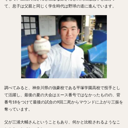
工藤公康（くどうきみやす）
て、息子は父親と同じく学生時代は野球の道に進んでいます。
松中信彦（まつなかのぶひこ）
水谷瞬（みずたにしゅん）
甲斐拓也（かいたくや）
茂木栄五郎（もぎえいごろう）
高橋朋己（たかはしともみ）
中村悠平（なかむらゆうへい）
秋吉亮（あきよしりょう）
緒方孝市（おがたこういち）
柴原洋（しばはらひろし）
スティーブン・モヤ・メルセデス
根尾昂（ねおあきら）
上茶谷大河（かみちゃたにたいが）
高山俊（たかやましゅん）
松井稼頭央（まついかずお）
調べてみると、神奈川県の強豪校である平塚学園高校で投手とし
て活躍し、最後の夏の大会はエース番号ではなかったものの、背
安達了一（あだちりょういち）
番号18をつけて最後の試合の9回二死からマウンドに上がり三振を
赤星憲広（あかほしのりひろ）
奪っています。
畠山和洋（はたけやまかずひろ）
石井一成（いしいかずなり）
藤井皓哉（ふじいこうや）
父が三浦大輔さんということもあり、何かと比較されるようなこ