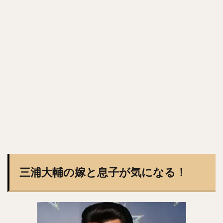
森浦大輔（もりうらだいすけ）
長嶋一茂（ながしまかずしげ）
西舘勇陽（にしだてゆうひ）
ウラディミール・バレンティン
中村晨（なかむらしん）
古谷優人（ふるやゆうと）
大竹耕太郎（おおたけこうたろう）
嶋基宏（しまもとひろ）
本多雄一（ほんだゆういち）
梅野隆太郎（うめのりゅうたろう）
牧原大成（まきはらたいせい）
笠谷俊介（かさやしゅんすけ）
釜元豪（かまもとごう）
石川雅規（いしかわまさのり）
三浦大輔の嫁と息子が気になる！
有原航平（ありはらこうへい）
大瀬良大地（おおせらだいち）
中崎翔太（なかざきしょうた）
前田健太（まえだけんた）