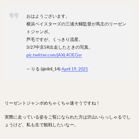
岡本健（おかもとけん）
斉藤和巳（さいとうかずみ）
松田遼馬（まつだりょうま）
渡邉陸（わたなべりく）
おはようございます。
福田秀平（ふくだしゅうへい）
横浜ベイスターズの三浦大輔監督が馬主のリーゼン
谷川原健太（たにがわらけんた）
トジャンボ。
芦毛ですが、くっきり流星。
黒瀬健太（くろせけんた）
西川遥輝（にしかわはるき）
3/27中京5R出走したときの写真。
柿木蓮（かきぎれん）
今村猛（いまむらたける）
pic.twitter.com/jAXL4OEGsr
大竹寛（おおたけかん）
藤原恭大（ふじわらきょうた）
京田陽太（きょうだようた）
乙坂智（おとさかとも）
— りる (@rilril_14)
April 19, 2021
安樂智大（あんらくともひろ）
唐川侑己（からかわゆうき）
イチロー
馬原孝浩（まはらたかひろ）
来田涼斗（きた りょうと）
リーゼントジャンボめちゃくちゃ速そうですね！
ダヤン・ビシエド ・ペレス
アダム・ブレット・ウォーカー2世
実際に走っている姿をご覧になられた方は沢山いらっしゃるでし
若林楽人（わかばやしがくと）
椋木蓮（むくのきれん）
ょうけど、私も生で観戦したいなー。
里崎智也（さとざきともや）