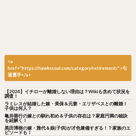
<a
href="https://hawkssoul.com/category/retirement/">引
退選手</a>
【2024】イチローが離婚しない理由は？Wikiも含めて状況を
調査！
ラミレスが結婚した嫁・美保＆元妻・エリザベスとの離婚！
子供は何人？
亀井善行の嫁との馴れ初め＆子供の存在は？家庭円満の秘訣
を紐解く！
黒田博樹の嫁・雅代＆娘(子供)が才色兼備すぎる！？家族のエ
ピソードも！