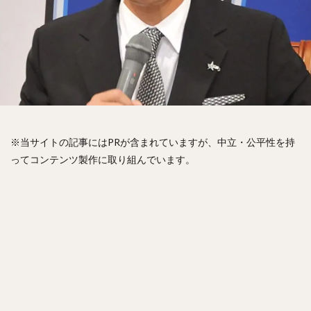
松山竜平（まつやまりゅうへい）
田中将大（たなかまさひろ）
中村奨吾（なかむらしょうご）
阿部寿樹（あべとしき）
桑原将志（くわはらまさゆき）
宋家豪（ソン・チャーホウ）
益田直也（ますだなおや）
清原和博（きよはらかずひろ）
仁志敏久（にしとしひさ）
太田光（おおたひかる）
※当サイトの記事にはPRが含まれていますが、中立・公平性を持
田村龍弘（たむらたつひろ）
ってコンテンツ製作に取り組んでいます。
翁田大勢（おうたたいせい）
上原健太（うえはらけんた）
山崎颯一郎（やまざきそういちろう）
ロベルト・オスナ・キンテーロ
アレクサンダー・ラモン・ラミレス・キニョネス
アリエル・ミランダ・ギル
中村宜聖（なかむらたかまさ）