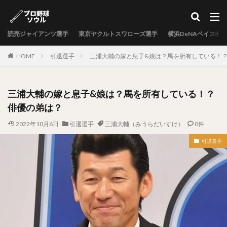
カテゴリー
読売ジャイアンツ選手
東京ヤクルトスワローズ選手
横浜DeNAベイスタ
タグ
HOME
引退選手
三浦大輔の嫁と息子&娘は？馬を所有している！
中村剛也（なかむらたけや）
十亀剣（とがめけん）
外崎修汰（とのさきしゅうた）
三浦大輔の嫁と息子&娘は？馬を所有している！？
岩嵜翔（いわさきしょう）
俳優の弟は？
日暮矢麻人（ひぐらしやまと）
2022年10月6日
引退選手
三浦大輔（みうらだいすけ）
0件
柳田悠岐（やなぎたゆうき）
源田壮亮（げんだそうすけ）
引退選手
秋山幸二（あきやまこうじ）
近本光司（ちかもとこうじ）
村上宗隆（むらかみむねたか）
中島卓也（なかしまたくや）
杉浦稔大（すぎうらとしひろ）