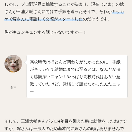
しかし、プロ野球界に挑戦することが決まり、現在（いま）の嫁
村松有人（むらまつありひと）
椎野新（しいのあらた）
さんが三浦大輔さんに向けて手紙を送ったそうで、それが
キッカ
田城飛翔（たしろつばさ）
能見篤史（のうみあつし）
ケで嫁さんに電話して交際がスタートした
のだそうです。
阿部慎之助（あべしんのすけ）
胸がキュンキュンする話じゃないですかー！
高井雄平（たかいゆうへい）
吉川光夫（よしかわみつお）
鈴木誠也（すずきせいや）
西川龍馬（にしかわりょうま）
吉田正尚（よしだまさたか）
高校時代はほとんど関わりがなかったのに、手紙
がキッカケで結婚にまでは至るとは、なんだか凄
レオニス・マーティン・タパネス
く感慨深いニャン！やっぱり高校時代はお互い意
戸柱恭孝（とばしらやすたか）
識していたけど、緊張して話せなかったんだニャ
井上広大（いのうえこうた）
タマ
ー！
島内宏明（しまうちひろあき）
増井浩俊（ますいひろとし）
西岡剛（にしおかつよし）
桑田真澄（くわたますみ）
髙濱祐仁（たかはまゆうと）
そして、三浦大輔さんがプロ4年目を迎えた時に結婚をしたわけで
大関友久（おおぜきともひさ）
増田陸（ますだりく）
すが、嫁さんは一般人のため基本的に嫁さんの顔はありませんで
藤本博史（ふじもとひろし）