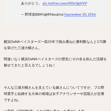
ありがとう。
pic.twitter.com/cM3n5jpVKP
フレディ・ホセ・ガルビス
中野拓夢（なかのたくむ）
海野隆司（うみのたかし）
高橋宏斗（たかはしひろと）
— 野球道BBM (@89doubts)
September 20, 2016
嶺井博希（みねいひろき）
村上頌樹（むらかみしょうき）
オスカー・ルイス・コラス・レオン
横浜DeNAベイスターズ一筋25年で積み重ねた勝利数なんと172勝
丸佳浩（まるよしひろ）
吉村裕基（よしむらゆうき）
を挙げた三浦大輔さん。
奥村政稔（おくむらまさと）
川島慶三（かわしまけいぞう）
間違いなく横浜DeNAベイスターズの歴史にその名を刻んだ活躍を
魅せてきたと言えるでしょうね！
杉山一樹（すぎやまかずき）
森唯斗（もりゆいと）
田中正義（たなかせいぎ）
美間優槻（みまゆうき）
関川浩一（せきかわこういち）
そんな三浦大輔さんを支えている嫁さんについてですが、プロ野
青木宣親（あおきのりちか）
金子弌大（かねこちひろ）
球選手と結婚する大体の相場は女子アナウンサーや芸能人が定番
菊池涼介（きくちりょうすけ）
ですよね。
高橋昂也（たかはしこうや）
山本由伸（やまもとよしのぶ）
一昔前（2000年頃）とかは特に多かった気がします。