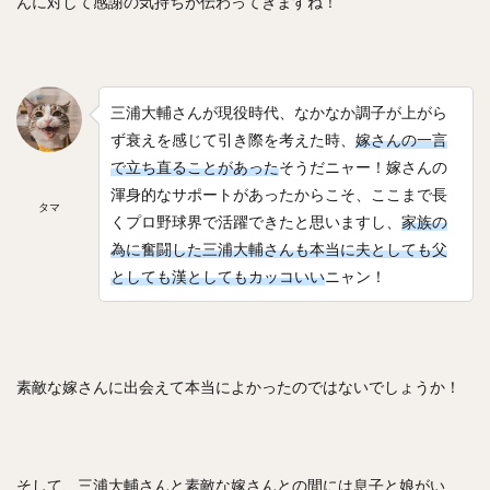
んに対して感謝の気持ちが伝わってきますね！
佐々木郎希（ささきろうき）
今永昇太（いまながしょうた）
西純矢（にしじゅんや）
チェン・ウェイン（陳偉殷）
山岡泰輔（やまおかたいすけ）
三浦大輔さんが現役時代、なかなか調子が上がら
中島裕之（なかじまひろゆき）
ず衰えを感じて引き際を考えた時、
嫁さんの一言
高橋由伸（たかはしよしのぶ）
で立ち直ることがあった
そうだニャー！嫁さんの
渾身的なサポートがあったからこそ、ここまで長
野村・ジェームス・祐希（のむら ジェームス ゆうき）
タマ
くプロ野球界で活躍できたと思いますし、
家族の
中谷将太（なかたに まさひろ）
為に奮闘した三浦大輔さんも本当に夫としても父
塩見泰隆（しおみやすたか）
與座海人（よざかいと）
としても漢としてもカッコいい
ニャン！
岡林勇希（おかばやしゆうき）
落合博満（おちあいひろみつ）
ジュリスベル・グラシアル・ガルシア
素敵な嫁さんに出会えて本当によかったのではないでしょうか！
五十嵐亮太（いがらしりょうた）
嘉弥真新也（かやましんや）
寺原隼人（てらはらはやと）
そして、三浦大輔さんと素敵な嫁さんとの間には息子と娘がい