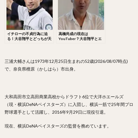
佐々木千隼（ささきちはや）
小林誠司（こばやしせいじ）
清水隆行（しみずたかゆき）
岸潤一郎（きしじゅんいちろう）
イチローの不貞行為に迫
高橋尚成の現在は
る！大谷翔平とどっちが天
YouTuber？大谷翔平とエ
伏見寅威（ふしみとらい）
今川優馬（いまがわゆうま）
才？名言が熱すぎる！
ンゼルスを知る男！？嫁と
子供も調査！
湯浅大（ゆあさだい）
牧秀悟（まきしゅうご）
大津亮介（おおつりょうすけ）
三浦大輔さんは1973年12月25日生まれの52歳(2026/08/07時点)
で、奈良県檀原（かしはら）市出身。
前田悠伍（まえだゆうご）
アルフレド・デスパイネ ・ロドリゲス
中村晃（なかむらあきら）
大和高田市立高田商業高校からドラフト6位で大洋ホエールズ
古澤勝吾（ふるさわしょうご）
（現・横浜DeNAベイスターズ）に入団し、横浜一筋で25年間プロ
大本将吾（おおもとしょうご）
野球選手として活躍し、2016年9月29日に現役引退。
島袋洋奨（しまぶくろようすけ）
木村文紀（きむらふみかず）
栗山巧（くりやまたくみ）
現在、横浜DeNAベイスターズの監督を務めています。
片耳・フェイスガードヘルメット