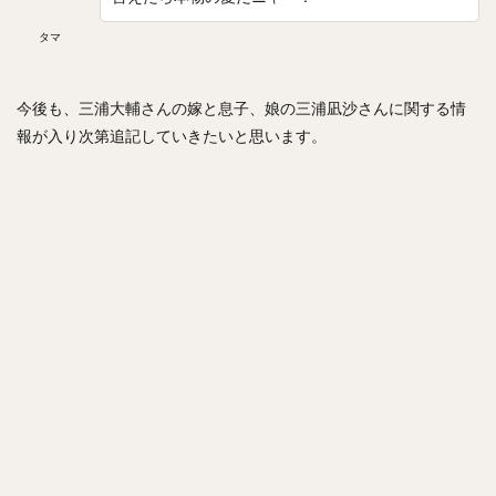
矢野燿大（やのあきひろ）
西勇輝（にしゆうき）
タマ
高田知季（たかたともき）
杉谷拳士（すぎやけんし）
渡邉諒（わたなべりょう）
小園海斗（こぞのかいと）
今後も、三浦大輔さんの嫁と息子、娘の三浦凪沙さんに関する情
菅野智之（すがのともゆき）
報が入り次第追記していきたいと思います。
重信慎之介（しげのぶしんのすけ）
大島洋平（おおしまようへい）
国吉佑樹（くによしゆうき）
柳町達（やなぎまちたつる）
杉本裕太郎（すぎもとゆうたろう）
呉念庭（ウー・ネンティン）
山崎福也（やまさきさちや）
由規（よしのり）
成瀬善久（なるせよしひさ）
松川虎生（まつかわこう）
山瀬慎之助（やませしんのすけ）
加藤貴之（かとうたかゆき）
蛭間拓哉（ひるまたくや）
新井貴浩（あらいたかひろ）
リバン・モイネロ・ピタ