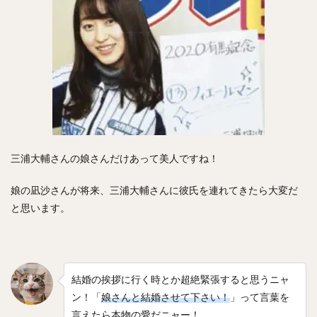
斎藤佑樹（さいとうゆうき）
鶴岡慎也（つるおかしんや）
會澤翼（あいざわつばさ）
マシュー・コディ・ムーア
吉川尚輝（よしかわなおき）
平田良介（ひらたりょうすけ）
伊藤光（いとうひかる）
佐藤直樹（さとうなおき）
宗佑磨（むねゆうま）
比嘉幹貴（ひがもとき）
若月健矢（わかつきけんや）
高橋尚成（たかはしひさのり）
武田愛斗（たけだあいと）
松本剛（まつもとごう）
三浦大輔さんの娘さんだけあって美人ですね！
立岡宗一郎（たておかそういちろう）
娘の凪沙さんが将来、三浦大輔さんに彼氏を連れてきたら大変だ
太田椋（おおたりょう）
ラーズ・ヌートバー
と思います。
中山礼都（なかやまらいと）
リック・バンデンハーク
今宮健太（いまみやけんた）
城所龍磨（きどころりゅうま）
結婚の挨拶に行く時とか超絶緊張すると思うニャ
尾形崇斗（おがたしゅうと）
平良海馬（たいらかいま）
ン！「
娘さんと結婚させて下さい！
」って言葉を
松本航（まつもとわたる）
泉圭輔（いずみけいすけ）
言えたら本物の愛だニャー！