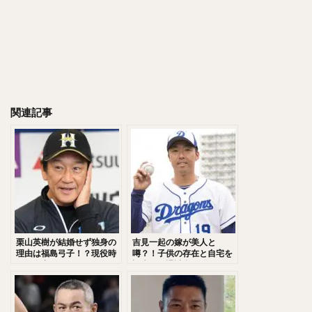
千賀滉大（せんがこうだい）
大山悠輔（おおやまゆうすけ）
岸孝之（きしたかゆき）
明石健志（あかしけんじ）
栗原陵矢（くりはらりょうや）
熊代聖人（くましろまさと）
関連記事
秋山翔吾（あきやましょうご）
野村大樹（のむらだいじゅ）
小川泰弘（おがわやすひろ）
大田泰示（おおたたいし）
宮台康平（みやだいこうへい）
堂林翔太（どうばやししょうた）
ダルビッシュ・セファット・ファリード・有
角中勝也（かくなかかつや）
栗山英樹が結婚せず独身の
吉見一起の嫁が美人と
理由は福島弓子！？現役時
噂？！子供の存在と自宅を
新庄剛志（しんじょうつよし）
代と自宅は？
調査！引退試合に駆けつけ
た千賀滉大と石川柊太との
中井大介（なかいだいすけ）
絆に迫る！
小深田大翔（こぶかたひろと）