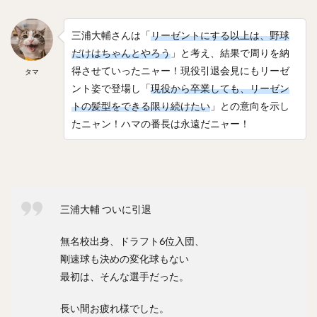
川原弘之（かわはらひろゆき）
三浦大輔さんは「
リーゼントにする以上は、野球
杉内俊哉（すぎうちとしや）
森友哉（もりともや）
だけはちゃんとやろう
」と考え、結果で周りを納
王貞治（おうさだはる）
糸井嘉男（いといよしお）
得させていったニャー！現役引退会見にもリーゼ
タマ
長谷川勇也（はせがわゆうや）
ント姿で登場し「
現役から卒業しても、リーゼン
高津臣吾（たかつしんご）
吉田輝星（よしだこうせい）
トの髪型をできる限り続けたい
」との意向を示し
中村奨成（なかむらしょうせい）
たニャン！ハマの番長は永遠だニャー！
一岡竜司（いちおかりゅうじ）
筒香嘉智（つつごうよしとも）
石川歩（いしかわあゆむ）
宮崎敏郎（みやざきとしろう）
三浦大輔 ついに引退
佐藤輝明（さとうてるあき）
無名校出身、ドラフト6位入団、
藤平尚真（ふじひらしょうま）
剛速球も決めの変化球もない
田嶋大樹（たじまだいき）
松井秀喜（まついひでき）
最初は、そんな選手だった。
上原浩治（うえはらこうじ）
長い間お疲れ様でした。
平石洋介（ひらいしようすけ）