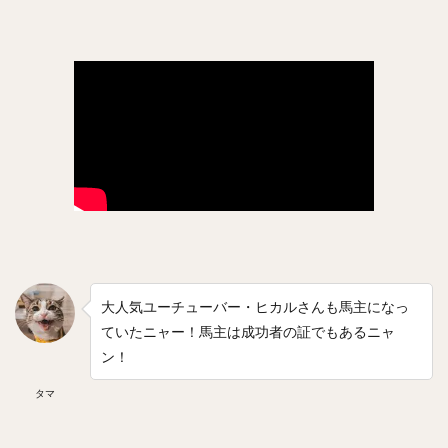
ジェリー・サンズ
佐藤由規（さとうよしのり）
松原聖弥（まつばらせいや）
北山亘基（きたやまこうき）
今村信貴（いまむらのぶたか）
河野竜生（かわのりゅうせい）
マイク・トラウト
黒田博樹（くろだひろき）
ロベルト・アレキサンダー・スアレス・スベーロ
内海哲也（うつみてつや）
塚田正義（つかだまさよし）
山川穂高（やまかわほたか）
摂津正（せっつただし）
松田宣浩（まつだのぶひろ）
清水陸哉（しみずりくや）
大人気ユーチューバー・ヒカルさんも馬主になっ
砂川リチャードオブライエン（すながわリチャードオブライエ
ていたニャー！馬主は成功者の証でもあるニャ
ン）
ン！
西田哲朗（にしだてつろう）
鳥谷敬（とりたにたかし）
タマ
中田翔（なかたしょう）
万波中正（まんなみちゅうせい）