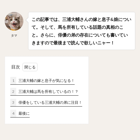
笠原大芽（かさはらたいが）
金子侑司（かねこゆうじ）
奥川恭伸（おくがわやすのぶ）
この記事では、三浦大輔さんの嫁と息子&娘
につい
近藤健介（こんどうけんすけ）
て。そして、馬を所有している話題の真相のこ
王柏融（ワン・ボーロン）
クリス・ジョンソン
と。さらに、俳優の弟の存在についても書いてい
タマ
大谷翔平（おおたにしょうへい）
美馬学（みままなぶ）
きますので最後まで読んで欲しいニャー！
山崎康晃（やまさきやすあき）
柴田竜拓（しばたたつひろ）
目次
涌井秀章（わくいひであき）
ニコラス・アンドレス・マルティネス
1
三浦大輔の嫁と息子が気になる！
梶谷隆幸（かじたにたかゆき）
2
三浦大輔は馬を所有しているの！？
二岡智宏（におかともひろ）
3
俳優をしている三浦大輔の弟に注目！
金本知憲（かねもとともあき）
4
最後に
釜田佳直（かまたよしなお）
山口航輝（やまぐちこうき）
井納翔一（いのうしょういち）