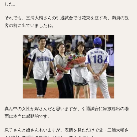
した。
中森俊介（なかもりしゅんすけ）
それでも、三浦大輔さんの引退試合では花束を渡す為、満員の観
松尾汐恩（まつおしおん）
客の前に出ていましたね。
石塚綜一郎（いしづかそういちろう）
ザッカリー・シェリダン・ニール
二保旭（にほあきら）
和田毅（わだつよし）
孫正義（そんまさよし）
川瀬晃（かわせひかる）
東浜巨（ひがしはまなお）
武田翔太（たけだしょうた）
田浦文丸（たうらふみまる）
若田部健一（わかたべけんいち）
高橋光成（たかはしこうな）
寺島成輝（てらしまなるき）
真ん中の女性が嫁さんだと思いますが、引退試合に家族総出の場
上沢直之（うわさわなおゆき）
面は本当に感動的です。
佐々岡真司（ささおかしんじ）
田中広輔（たなかこうすけ）
Tー岡田（ティーおかだ）
息子さんと娘さんもいますが、表情を見ただけで父・三浦大輔さ