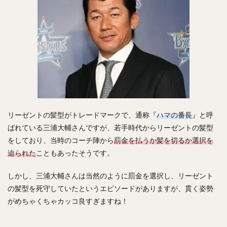
澤村拓一（さわむらひろかず）
佐野恵太（さのけいた）
三嶋一輝（みしまかずき）
瀧中瞭太（たきなかりょうた）
宮城大弥（みやぎひろや）
石井一久（いしいかずひさ）
紅林弘太郎（くればやしこうたろう）
炭谷銀仁朗（すみたにぎんじろう）
野村勇（のむらいさみ）
リーゼントの髪型がトレードマークで、通称『
ハマの番長
』と呼
五十幡亮汰（いそばたりょうた）
ばれている三浦大輔さんですが、若手時代からリーゼントの髪型
清水昇（しみずのぼる）
をしており、当時のコーチ陣から
罰金を払うか髪を切るか選択を
栗林良吏（くりばやしりょうじ）
迫られた
こともあったそうです。
オコエ瑠偉（おこえるい）
下村海翔（しもむらかいと）
しかし、三浦大輔さんは当然のように罰金を選択し、リーゼント
エルネスト・アントニオ・メヒア・アルバラード
の髪型を死守していたというエピソードがありますが、貫く姿勢
中田賢一（なかたけんいち）
がめちゃくちゃカッコ良すぎますね！
吉住晴斗（よしずみはると）
大隣憲司（おおとなりけんじ）