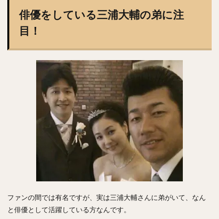
渡辺直人（わたなべなおと）
グレゴリー・ポランコ
俳優をしている三浦大輔の弟に注
福田周平（ふくだしゅうへい）
目！
中嶋聡（なかじまさとし）
山下舜平大（やましたしゅんぺいた）
古川侑利（ふるかわゆうり）
検索
ファンの間では有名ですが、実は三浦大輔さんに弟がいて、なん
と俳優として活躍している方なんです。