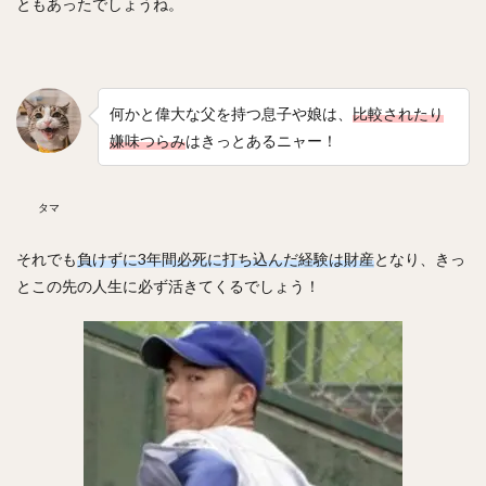
ともあったでしょうね。
正木智也（まさきともや）
宮森智志（みやもりさとし）
柳裕也（やなぎゆうや）
平沢大河（ひらさわたいが）
デニス・サファテ
井口資仁（いぐちただひと）
坂本勇人（さかもとはやと）
何かと偉大な父を持つ息子や娘は、
比較されたり
小久保裕紀（こくぼひろき）
嫌味つらみ
はきっとあるニャー！
市川友也（いちかわともや）
松井裕樹（まついゆうき）
永江恭平（ながえきょうへい）
タマ
甲斐野央（かいのひろし）
それでも
負けずに3年間必死に打ち込んだ経験は財産
となり、きっ
藤川球児（ふじかわきゅうじ）
高橋礼（たかはしれい）
とこの先の人生に必ず活きてくるでしょう！
川端慎吾（かわばたしんご）
堀瑞輝（ほりみずき）
野村祐輔（のむらゆうすけ）
津森宥紀（つもりゆうき）
岡田貴弘（おかだたかひろ）
大野雄大（おおのゆうだい）
濱口遥大（はまぐちはるひろ）
糸原健斗（いとはらけんと）