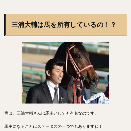
内川聖一（うちかわせいいち）
堀内汰門（ほりうちたもん）
山口俊（やまぐちしゅん）
張本優大（はりもとまさひろ）
三浦大輔は馬を所有しているの！？
松本裕樹（まつもとゆうき）
浅村栄斗（あさむらひでと）
石川柊太（いしかわしゅうた）
西川愛也（にしかわまなや）
高谷裕亮（たかやひろあき）
清宮幸太郎（きよみやこうたろう）
平沼翔太（ひらぬましょうた）
安部友裕（あべともひろ）
戸郷翔征（とごうしょうせい）
陽岱鋼（ようだいかん）
吉見一起（よしみかずき）
三浦大輔（みうらだいすけ）
実は、三浦大輔さんは馬主としても有名なのです。
笹川吉康（ささがわよしやす）
馬主になることはステータスの一つでもありますね！
鈴木大地（すずきだいち）
ヘロニモ・フランスア