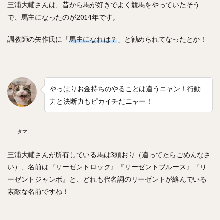
九里亜蓮（くりあれん）
ルビー・デラロサ
三浦大輔さんは、昔から馬が好きでよく競馬をやっていたそう
で、馬主になったのが2014年です。
大城卓三（おおしろたくみ）
高橋周平（たかはししゅうへい）
調教師の矢作氏に「
馬主になれば？
」と勧められてなったとか！
神里和毅（かみざとかずき）
早川隆久（はやかわたかひさ）
清田育宏（きよたいくひろ）
伊藤大海（いとうひろみ）
やっぱりお金持ちのやることは違うニャン！行動
岡島豪郎（おかじまたけろう）
力と決断力もピカイチだニャー！
高橋奎二（たかはしけいじ）
ゼラス・ラマー・ウィーラー
タマ
中川圭太（なかがわけいた）
青柳晃洋（あおやぎこうよう）
三浦大輔さんが所有している馬は3頭おり（違ってたらごめんなさ
玉井大翔（たまいたいしょう）
い）、名前は『リーゼントロック』『リーゼントブルース』『リ
ーゼントジャンボ』と、どれも代名詞のリーゼントが絡んでいる
アーロン・ジェームズ・ジャッジ
素敵な名前ですね！
亀井善行（かめいよしゆき）
三森大貴（みもりまさき）
則本昂大（のりもとたかひろ）
増田珠（ますだしゅう）