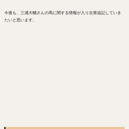
亀井義行（かめいよしゆき）
上林誠知（うえばやしせいじ）
加治屋蓮（かじやれん）
今後も、三浦大輔さんの馬に関する情報が入り次第追記していき
たいと思います。
増田達至（ますだたつし）
岡本和真（おかもとかずま）
新垣渚（あらがきなぎさ）
板東湧梧（ばんどうゆうご）
渡邊勇太朗（わたなべゆうたろう）
福留孝介（ふくどめこうすけ）
辻発彦（つじはつひこ）
山田哲人（やまだてつと）
宮西尚生（みやにしなおき）
栗山英樹（くりやまひでき）
長野久義（ちょうのひさよし）
田口麗斗（たぐちかずと）
安田尚憲（やすだひさのり）
石川昴弥（いしかわたかや）
細川成也（ほそかわせいや）
牧田和久（まきたかずひさ）
二木康太（ふたきこうた）
稲葉篤紀（いなばあつのり）
細川亨（ほそかわとおる）
黒川史陽（くろかわふみや）