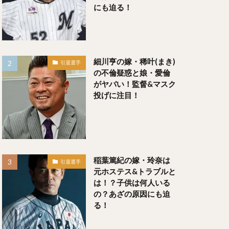
にも迫る！
や）
しとも）
細川亨の嫁・稀叶(まき)
引退選手
の不倫疑惑と娘・愛倫
がヤバい！監督&マスク
投げに注目！
レオン
稲葉篤紀の嫁・玲奈は
引退選手
元ホステス&トラブルと
は！？子供は何人いる
の？あざの原因にも迫
る！
）
すけ）