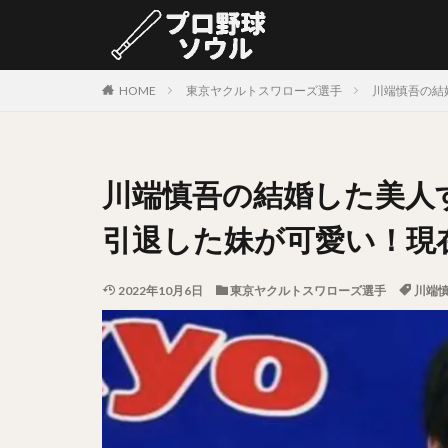
カテゴリー
HOME
東京ヤクルトスワローズ選手
川端慎吾の結
タグ
川端慎吾の結婚した美人
中村剛也（なかむ
岩嵜翔（いわさき
引退した妹が可愛い！現
源田壮亮（げんだ
村上宗隆（むらか
2022年10月6日
東京ヤクルトスワローズ選手
川端
松山竜平（まつや
阿部寿樹（あべと
益田直也（ますだ
太田光（おおたひ
上原健太（うえは