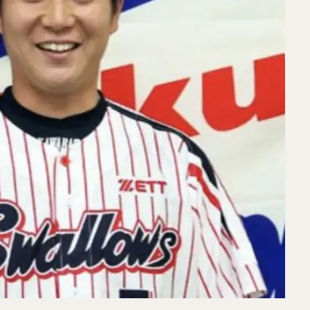
ラモン・ラミレス・キニョネス
アリエル・ミランダ・ギル
中村宜聖（
こうだい）
大山悠輔（おおやまゆうすけ）
岸孝之（きしたかゆき）
けんじ）
栗原陵矢（くりはらりょうや）
熊代聖人（くましろまさと）
ましょうご）
野村大樹（のむらだいじゅ）
小川泰弘（おがわやすひろ
たいし）
宮台康平（みやだいこうへい）
堂林翔太（どうばやししょう
ファット・ファリード・有
角中勝也（かくなかかつや）
新庄剛志（し
だいすけ）
小深田大翔（こぶかたひろと）
佐々木千隼（ささきちはや
しせいじ）
清水隆行（しみずたかゆき）
岸潤一郎（きしじゅんいちろ
とらい）
今川優馬（いまがわゆうま）
湯浅大（ゆあさだい）
牧秀
りょうすけ）
前田悠伍（まえだゆうご）
アルフレド・デスパイネ ・ロ
あきら）
古澤勝吾（ふるさわしょうご）
大本将吾（おおもとしょうご
くろようすけ）
木村文紀（きむらふみかず）
栗山巧（くりやまたくみ
ードヘルメット
笠原大芽（かさはらたいが）
金子侑司（かねこゆうじ
わやすのぶ）
近藤健介（こんどうけんすけ）
王柏融（ワン・ボーロン
ン
大谷翔平（おおたにしょうへい）
美馬学（みままなぶ）