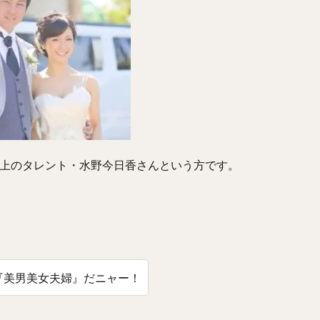
こうや）
正木智也（まさきともや）
宮森智志（みやもりさとし）
うや）
平沢大河（ひらさわたいが）
デニス・サファテ
井口資仁（
とはやと）
小久保裕紀（こくぼひろき）
市川友也（いちかわともや）
ゆうき）
永江恭平（ながえきょうへい）
甲斐野央（かいのひろし）
わきゅうじ）
高橋礼（たかはしれい）
川端慎吾（かわばたしんご）
き）
野村祐輔（のむらゆうすけ）
津森宥紀（つもりゆうき）
たかひろ）
大野雄大（おおのゆうだい）
濱口遥大（はまぐちはるひろ
年上のタレント・水野今日香さんという方です。
らけんと）
コーリー・スパンジェンバーグ
荻野貴司（おぎのたかし）
うた）
藤岡裕大（ふじおかゆうだい）
又吉克樹（またよしかつき）
たまさと）
辛島航（からしまわたる）
宇田川優希（うだがわゆうき）
ろゆうと）
ランディ・メッセンジャー
今井達也（いまいたつや）
じまけんじ）
小澤怜史（こざわれいじ）
平井克典（ひらいかつのり）
『美男美女夫婦』だニャー！
かだいすけ）
江川智晃（えがわともあき）
真砂勇介（まさごゆうすけ
なみしんたろう）
高橋純平（たかはしじゅんぺい）
斎藤佑樹（さいと
かしんや）
會澤翼（あいざわつばさ）
マシュー・コディ・ムーア