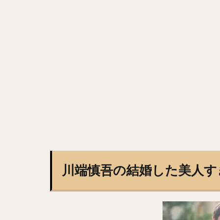
田浦文丸（たうら
寺島成輝（てらし
田中広輔（たなか
今永昇太（いまな
山岡泰輔（やまお
野村・ジェームス
塩見泰隆（しおみ
落合博満（おちあ
嘉弥真新也（かや
松中信彦（まつな
茂木栄五郎（もぎ
川端慎吾の結婚した美人す
秋吉亮（あきよし
スティーブン・モ
高山俊（たかやま
赤星憲広（あかほ