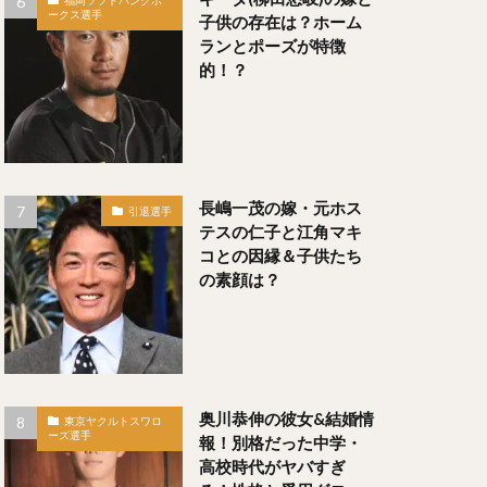
福岡ソフトバンクホ
ークス選手
子供の存在は？ホーム
な）
ランとポーズが特徴
じ）
的！？
のぶ）
長嶋一茂の嫁・元ホス
引退選手
テスの仁子と江角マキ
コとの因縁＆子供たち
らしりょうた）
の素顔は？
い）
奥川恭伸の彼女&結婚情
が）
東京ヤクルトスワロ
ーズ選手
報！別格だった中学・
高校時代がヤバすぎ
なり）