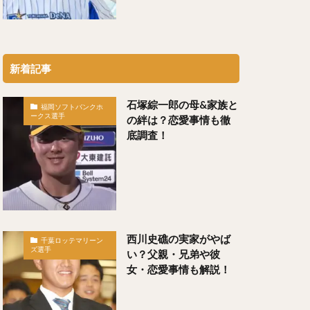
（わかつきけんや）
新着記事
石塚綜一郎の母&家族と
福岡ソフトバンクホ
ークス選手
の絆は？恋愛事情も徹
底調査！
勇輝（にしゆうき）
け）
）
ちや）
西川史礁の実家がやば
千葉ロッテマリーン
ズ選手
い？父親・兄弟や彼
女・恋愛事情も解説！
）