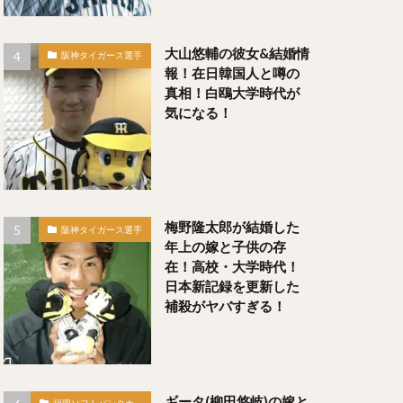
るたあつや）
大山悠輔の彼女&結婚情
阪神タイガース選手
報！在日韓国人と噂の
真相！白鴎大学時代が
）
気になる！
梅野隆太郎が結婚した
阪神タイガース選手
たか）
年上の嫁と子供の存
）
在！高校・大学時代！
日本新記録を更新した
補殺がヤバすぎる！
いちろう）
義（そんまさよし）
ギータ(柳田悠岐)の嫁と