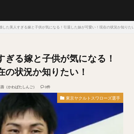
婚した美人すぎる嫁と子供が気になる！引退した妹が可愛い！現在の状況か知りた
すぎる嫁と子供が気になる！
らたけや）
十亀剣（とがめけん）
外崎修汰（とのさきしゅうた）
しょう）
日暮矢麻人（ひぐらしやまと）
柳田悠岐（やなぎたゆうき）
在の状況か知りたい！
そうすけ）
秋山幸二（あきやまこうじ）
近本光司（ちかもとこうじ）
みむねたか）
中島卓也（なかしまたくや）
杉浦稔大（すぎうらとしひ
慎吾（かわばたしんご）
0件
まりゅうへい）
田中将大（たなかまさひろ）
中村奨吾（なかむらしょ
東京ヤクルトスワローズ選手
しき）
桑原将志（くわはらまさゆき）
宋家豪（ソン・チャーホウ）
なおや）
清原和博（きよはらかずひろ）
仁志敏久（にしとしひさ）
かる）
田村龍弘（たむらたつひろ）
翁田大勢（おうたたいせい）
らけんた）
山崎颯一郎（やまざきそういちろう）
ロベルト・オスナ・