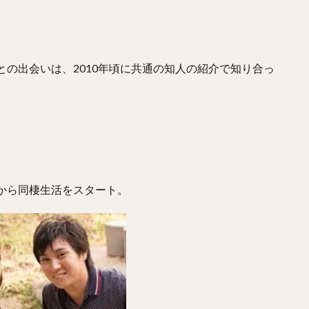
わなおき）
平田良介（ひらたりょうすけ）
伊藤光（いとうひかる）
なおき）
宗佑磨（むねゆうま）
比嘉幹貴（ひがもとき）
若月健矢
しひさのり）
武田愛斗（たけだあいと）
松本剛（まつもとごう）
との出会いは、2010年頃に共通の知人の紹介で知り合っ
おかそういちろう）
太田椋（おおたりょう）
ラーズ・ヌートバー
まらいと）
リック・バンデンハーク
今宮健太（いまみやけんた）
ろりゅうま）
尾形崇斗（おがたしゅうと）
平良海馬（たいらかいま）
わたる）
泉圭輔（いずみけいすけ）
矢野燿大（やのあきひろ）
西
ともき）
杉谷拳士（すぎやけんし）
渡邉諒（わたなべりょう）
かいと）
菅野智之（すがのともゆき）
重信慎之介（しげのぶしんのす
フから同棲生活をスタート。
まようへい）
国吉佑樹（くによしゆうき）
柳町達（やなぎまちたつる
もとゆうたろう）
呉念庭（ウー・ネンティン）
山崎福也（やまさきさ
成瀬善久（なるせよしひさ）
松川虎生（まつかわこう）
せしんのすけ）
加藤貴之（かとうたかゆき）
蛭間拓哉（ひるまたくや
たかひろ）
リバン・モイネロ・ピタ
内川聖一（うちかわせいいち）