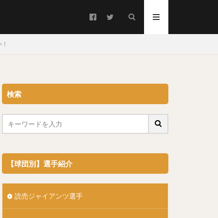
い！
検索
ろ）
うご）
【球団別】選手紹介
読売ジャイアンツ選手
キンテーロ