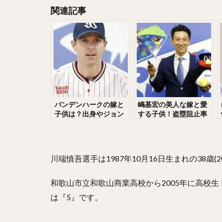
関連記事
大隣憲司（おおと
森友哉（もりとも
長谷川勇也（はせ
中村奨成（なかむ
石川歩（いしかわ
藤平尚真（ふじひ
上原浩治（うえは
バンデンハークの嫁と
嶋基宏の美人な嫁と愛
子供は？出身やジョン
する子供！盗塁阻止率
中野拓夢（なかの
ソンとの関係も紹介！
以上に肩が深刻な件！
嶺井博希（みねい
田中将大との黄金バッ
テリー時代がヤバい！
丸佳浩（まるよし
川端慎吾選手は1987年10月16日生まれの38歳(2
川島慶三（かわし
田中正義（たなか
和歌山市立和歌山商業高校から2005年に高校
青木宣親（あおき
は『5』です。
高橋昂也（たかは
倉本寿彦（くらも