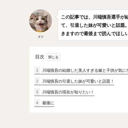
平野佳寿（ひらの
淺間大基（あさま
この記事では、川端慎吾選手が
上川畑大悟（かみ
て、引退した妹が可愛いと話題
椎葉剛（しいばつ
きますので最後まで読んでほし
タマ
周東佑京（しゅう
村松有人（むらま
目次
能見篤史（のうみ
吉川光夫（よしか
1
川端慎吾の結婚した美人すぎる嫁と子供が気に
吉田正尚（よしだ
2
川端慎吾の引退した妹が可愛いと話題！
井上広大（いのう
3
川端慎吾の現在が知りたい！
西岡剛（にしおか
大関友久（おおぜ
4
最後に
中森俊介（なかも
ザッカリー・シェ
川瀬晃（かわせひ