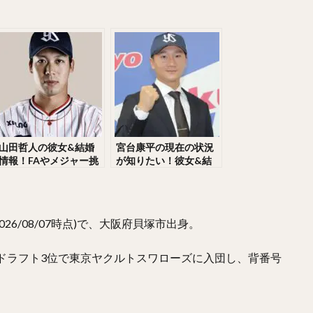
なりけんじ）
川原弘之（かわはらひろゆき）
杉内俊哉（すぎうちとし
や）
王貞治（おうさだはる）
糸井嘉男（いといよしお）
がわゆうや）
高津臣吾（たかつしんご）
吉田輝星（よしだこうせい）
らしょうせい）
一岡竜司（いちおかりゅうじ）
筒香嘉智（つつごうよ
あゆむ）
宮崎敏郎（みやざきとしろう）
佐藤輝明（さとうてるあき）
らしょうま）
田嶋大樹（たじまだいき）
松井秀喜（まついひでき）
らこうじ）
平石洋介（ひらいしようすけ）
フレディ・ホセ・ガルビス
山田哲人の彼女&結婚
宮台康平の現在の状況
情報！FAやメジャー挑
が知りたい！彼女&結
たくむ）
海野隆司（うみのたかし）
高橋宏斗（たかはしひろと）
戦の行方が気になる！
婚情報が気になる！父
ひろき）
村上頌樹（むらかみしょうき）
オスカー・ルイス・コラス・
トリプルスリーの件と
と弟や高校・東大(東京
愛用グローブも調査！
大学)時代も調査！
ひろ）
吉村裕基（よしむらゆうき）
奥村政稔（おくむらまさと）
026/08/07時点)で、大阪府貝塚市出身。
まけいぞう）
杉山一樹（すぎやまかずき）
森唯斗（もりゆいと）
せいぎ）
美間優槻（みまゆうき）
関川浩一（せきかわこういち）
生ドラフト3位で東京ヤクルトスワローズに入団し、背番号
のりちか）
金子弌大（かねこちひろ）
菊池涼介（きくちりょうすけ）
しこうや）
山本由伸（やまもとよしのぶ）
井上晴哉（いのうえせいや
ととしひこ）
北條史也（ほうじょうふみや）
辰巳涼介（たつみりょう