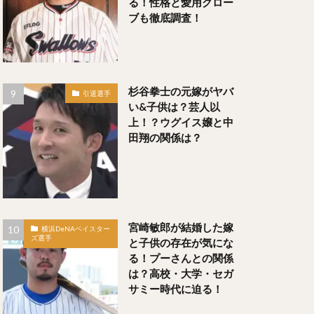
る！性格と愛用グロー
ブも徹底調査！
いぐちただひと）
杉谷拳士の元嫁がヤバ
引退選手
い&子供は？芸人以
上！？ウグイス嬢と中
田翔の関係は？
）
銀次（ぎんじ）
宮崎敏郎が結婚した嫁
横浜DeNAベイスター
ズ選手
と子供の存在が気にな
る！プーさんとの関係
）
は？高校・大学・セガ
サミー時代に迫る！
うゆうき）