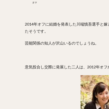
タマ
吉川尚輝（よしか
佐藤直樹（さとう
高橋尚成（たかは
2014年オフに結婚を発表した川端慎吾選手と嫁
立岡宗一郎（たて
たそうです。
中山礼都（なかや
芸能関係の知人が沢山いるのでしょうね。
城所龍磨（きどこ
松本航（まつもと
高田知季（たかた
小園海斗（こぞの
意気投合し交際に発展した二人は、2012年オ
大島洋平（おおし
杉本裕太郎（すぎ
由規（よしのり）
山瀬慎之助（やま
新井貴浩（あらい