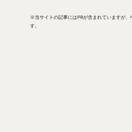
山崎康晃（やまさ
ニコラス・アンド
※当サイトの記事にはPRが含まれていますが
金本知憲（かねも
す。
井納翔一（いのう
西舘勇陽（にしだ
古谷優人（ふるや
本多雄一（ほんだ
笠谷俊介（かさや
有原航平（ありは
前田健太（まえだ
三嶋一輝（みしま
石井一久（いしい
野村勇（のむらい
栗林良吏（くりば
エルネスト・アン