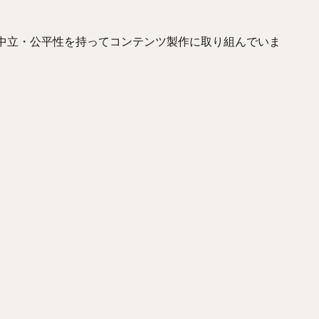
きやすあき）
柴田竜拓（しばたたつひろ）
涌井秀章（わくいひであき
レス・マルティネス
梶谷隆幸（かじたにたかゆき）
二岡智宏（におか
、中立・公平性を持ってコンテンツ製作に取り組んでいま
とともあき）
釜田佳直（かまたよしなお）
山口航輝（やまぐちこうき
しょういち）
森浦大輔（もりうらだいすけ）
長嶋一茂（ながしまかず
てゆうひ）
ウラディミール・バレンティン
中村晨（なかむらしん）
ゆうと）
大竹耕太郎（おおたけこうたろう）
嶋基宏（しまもとひろ）
ゆういち）
梅野隆太郎（うめのりゅうたろう）
牧原大成（まきはらた
しゅんすけ）
釜元豪（かまもとごう）
石川雅規（いしかわまさのり）
らこうへい）
大瀬良大地（おおせらだいち）
中崎翔太（なかざきしょ
けんた）
澤村拓一（さわむらひろかず）
佐野恵太（さのけいた）
かずき）
瀧中瞭太（たきなかりょうた）
宮城大弥（みやぎひろや）
かずひさ）
紅林弘太郎（くればやしこうたろう）
炭谷銀仁朗（すみた
さみ）
五十幡亮汰（いそばたりょうた）
清水昇（しみずのぼる）
やしりょうじ）
オコエ瑠偉（おこえるい）
下村海翔（しもむらかいと
トニオ・メヒア・アルバラード
中田賢一（なかたけんいち）
吉住晴斗