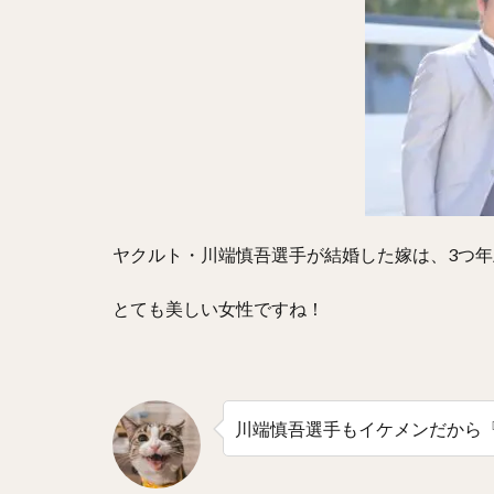
藤井皓哉（ふじい
柳裕也（やなぎゆ
坂本勇人（さかも
松井裕樹（まつい
藤川球児（ふじか
堀瑞輝（ほりみず
岡田貴弘（おかだ
ヤクルト・川端慎吾選手が結婚した嫁は、3つ
糸原健斗（いとは
林晃汰（はやしこ
とても美しい女性ですね！
森下暢仁（もりし
秋広優人（あきひ
城島健司（じょう
川端慎吾選手もイケメンだから
松坂大輔（まつざ
藤浪晋太郎（ふじ
鶴岡慎也（つるお