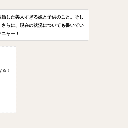
よしひさ）
ジェフリー・レオナル・マルテ・ポーリーノ
古田敦也（ふ
だいき）
井上朋也（いのうえともや）
コリン・レイ
結婚した美人すぎる嫁と子供のこと。そし
かわばただいご）
湯浅京己（ゆあさあつき）
横川凱（よこがわかい）
。さらに、現在の状況についても書いてい
よし）
カーター・スチュワート・ジュニア
九鬼隆平（くきりゅうへい
いニャー！
とううきょう）
奪Sh!（ダッシュ）
川崎宗則（かわさきむねのり）
つありひと）
椎野新（しいのあらた）
田城飛翔（たしろつばさ）
あつし）
阿部慎之助（あべしんのすけ）
高井雄平（たかいゆうへい）
わみつお）
鈴木誠也（すずきせいや）
西川龍馬（にしかわりょうま）
なる！
まさたか）
レオニス・マーティン・タパネス
戸柱恭孝（とばしらやす
えこうた）
島内宏明（しまうちひろあき）
増井浩俊（ますいひろとし
つよし）
桑田真澄（くわたますみ）
髙濱祐仁（たかはまゆうと）
きともひさ）
増田陸（ますだりく）
藤本博史（ふじもとひろし）
りしゅんすけ）
松尾汐恩（まつおしおん）
石塚綜一郎（いしづかそう
リダン・ニール
二保旭（にほあきら）
和田毅（わだつよし）
孫正
かる）
東浜巨（ひがしはまなお）
武田翔太（たけだしょうた）