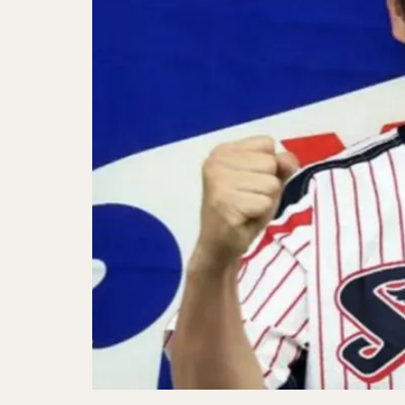
アレクサンダー・
千賀滉大（せんが
明石健志（あかし
秋山翔吾（あきや
大田泰示（おおた
ダルビッシュ・セ
中井大介（なかい
小林誠司（こばや
伏見寅威（ふしみ
大津亮介（おおつ
中村晃（なかむら
島袋洋奨（しまぶ
片耳・フェイスガ
奥川恭伸（おくが
クリス・ジョンソ