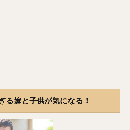
ふみまる）
若田部健一（わかたべけんいち）
高橋光成（たかはしこう
まなるき）
上沢直之（うわさわなおゆき）
佐々岡真司（ささおかしん
こうすけ）
Tー岡田（ティーおかだ）
佐々木郎希（ささきろうき）
がしょうた）
西純矢（にしじゅんや）
チェン・ウェイン（陳偉殷）
かたいすけ）
中島裕之（なかじまひろゆき）
高橋由伸（たかはしよし
・祐希（のむら ジェームス ゆうき）
中谷将太（なかたに まさひろ）
やすたか）
與座海人（よざかいと）
岡林勇希（おかばやしゆうき）
いひろみつ）
ジュリスベル・グラシアル・ガルシア
五十嵐亮太（いが
ましんや）
寺原隼人（てらはらはやと）
工藤公康（くどうきみやす）
かのぶひこ）
水谷瞬（みずたにしゅん）
甲斐拓也（かいたくや）
えいごろう）
高橋朋己（たかはしともみ）
中村悠平（なかむらゆうへ
ぎる嫁と子供が気になる！
りょう）
緒方孝市（おがたこういち）
柴原洋（しばはらひろし）
ヤ・メルセデス
根尾昂（ねおあきら）
上茶谷大河（かみちゃたにたい
しゅん）
松井稼頭央（まついかずお）
安達了一（あだちりょういち）
しのりひろ）
畠山和洋（はたけやまかずひろ）
石井一成（いしいかず