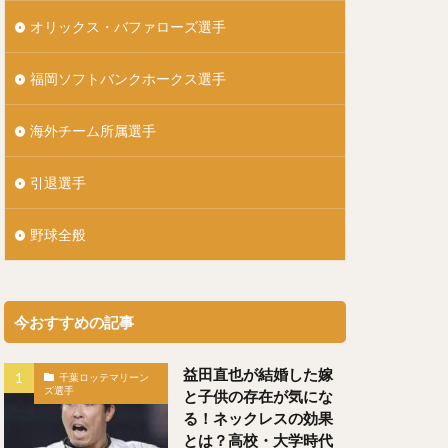
）
オリックス・バファローズ選手
ともひろ）
福岡ソフトバンクホークス選手
）
しげ）
海外チーム所属選手
引退選手
いせい）
野球全般
うた）
今おすすめの記事
にぎんじろう）
益田直也が結婚した嫁
千葉ロッテマリーン
ズ選手
と子供の存在が気にな
）
る！ネックレスの効果
とは？高校・大学時代
（よしずみはると）