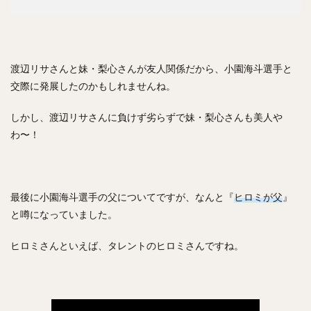
亀井義行（かめいよしゆき）
上林誠知（うえばやしせいじ）
加治屋蓮（かじやれん）
増田達至（ますだたつし）
岡本和真（おかもとかずま）
渡辺リサさんと妹・梨心さんが友人関係だから、小園海斗選手と
新垣渚（あらがきなぎさ）
板東湧梧（ばんどうゆうご）
交際に発展したのかもしれませんね。
渡邊勇太朗（わたなべゆうたろう）
福留孝介（ふくどめこうすけ）
辻発彦（つじはつひこ）
しかし、渡辺リサさんに負けず劣らずで妹・梨心さんも美人や
山田哲人（やまだてつと）
宮西尚生（みやにしなおき）
わ〜！
栗山英樹（くりやまひでき）
長野久義（ちょうのひさよし）
田口麗斗（たぐちかずと）
安田尚憲（やすだひさのり）
最後に小園海斗選手の父についてですが、なんと『
ヒロミが父
』
と噂になっていました。
石川昴弥（いしかわたかや）
細川成也（ほそかわせいや）
ヒロミさんといえば、タレントのヒロミさんですね。
牧田和久（まきたかずひさ）
二木康太（ふたきこうた）
稲葉篤紀（いなばあつのり）
細川亨（ほそかわとおる）
黒川史陽（くろかわふみや）