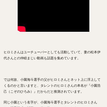
渡辺直人（わたなべなおと）
グレゴリー・ポランコ
福田周平（ふくだしゅうへい）
中嶋聡（なかじまさとし）
山下舜平大（やましたしゅんぺいた）
古川侑利（ふるかわゆうり）
検索
ヒロミさんはユーチューバーとしても活動していて、妻の松本伊
代さんとの仲睦まじい動画も話題を集めています。
では何故、小園海斗選手の父がヒロミさんとネット上に浮上して
くるのかと言いますと、タレントのヒロミさんの本名が『小園浩
己（こぞのひろみ）』だからだと推測されています。
同じ小園という名字が、小園海斗選手とタレントのヒロミさん