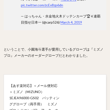
pic.twitter.com/zcEx8zp6dn
— はっちゃん・水金地火木ドッテンカープ🏆４連覇
目指せ日本一 (@carp526)
March 4, 2019
ということで、小園海斗選手が愛用しているグローブは『ミズノ
プロ』メーカーのオーダーグローブだとわかりました。
【あす楽対応】＜メール便対応
＞ミズノ（MIZUNO）
1EJEA96000-GS02 バッティン
ググローブ（両手用） ミズノ