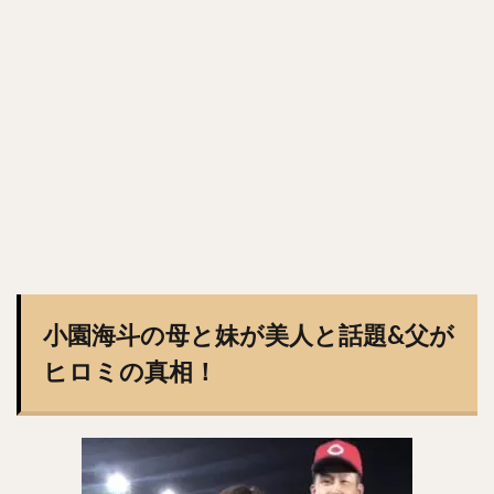
正木智也（まさきともや）
宮森智志（みやもりさとし）
柳裕也（やなぎゆうや）
平沢大河（ひらさわたいが）
デニス・サファテ
井口資仁（いぐちただひと）
坂本勇人（さかもとはやと）
小久保裕紀（こくぼひろき）
市川友也（いちかわともや）
松井裕樹（まついゆうき）
永江恭平（ながえきょうへい）
甲斐野央（かいのひろし）
藤川球児（ふじかわきゅうじ）
高橋礼（たかはしれい）
川端慎吾（かわばたしんご）
堀瑞輝（ほりみずき）
小園海斗の母と妹が美人と話題&父が
野村祐輔（のむらゆうすけ）
津森宥紀（つもりゆうき）
ヒロミの真相！
岡田貴弘（おかだたかひろ）
大野雄大（おおのゆうだい）
濱口遥大（はまぐちはるひろ）
糸原健斗（いとはらけんと）