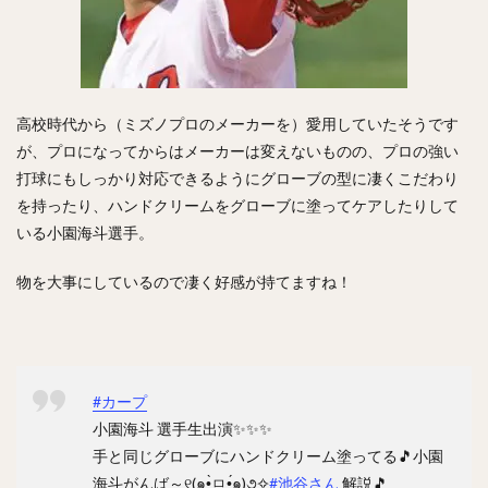
高校時代から（ミズノプロのメーカーを）愛用していたそうです
が、プロになってからはメーカーは変えないものの、プロの強い
打球にもしっかり対応できるようにグローブの型に凄くこだわり
を持ったり、ハンドクリームをグローブに塗ってケアしたりして
いる小園海斗選手。
物を大事にしているので凄く好感が持てますね！
#カープ
小園海斗 選手生出演✨✨✨
手と同じグローブにハンドクリーム塗ってる🎵小園
海斗がんば～୧(๑•̀ㅁ•́๑)૭✧
#池谷さん
解説🎵