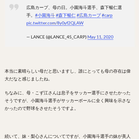
ジェリー・サンズ
佐藤由規（さとうよしのり）
広島カープ、母の日。小園海斗選手、森下暢仁選
松原聖弥（まつばらせいや）
手。
#小園海斗
#森下暢仁
#広島カープ
#carp
pic.twitter.com/8y0yf2QLAW
北山亘基（きたやまこうき）
今村信貴（いまむらのぶたか）
— LANCE (@LANCE_45_CARP)
May 11, 2020
河野竜生（かわのりゅうせい）
マイク・トラウト
黒田博樹（くろだひろき）
ロベルト・アレキサンダー・スアレス・スベーロ
内海哲也（うつみてつや）
塚田正義（つかだまさよし）
本当に素晴らしい母だと思いますし、誰にとっても母の存在は偉
大だなと感じましたね。
山川穂高（やまかわほたか）
摂津正（せっつただし）
松田宣浩（まつだのぶひろ）
清水陸哉（しみずりくや）
ちなみに、母・こず江さんは息子をサッカー選手にさせたかった
砂川リチャードオブライエン（すながわリチャードオブライエ
そうですが、小園海斗選手がサッカーボールに全く興味を示さな
ン）
かったので野球をさせたそうですよ。
西田哲朗（にしだてつろう）
鳥谷敬（とりたにたかし）
中田翔（なかたしょう）
万波中正（まんなみちゅうせい）
続いて、妹・梨心さんについてですが、小園海斗選手の妹が美人