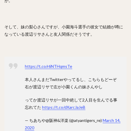
が。
岡本健（おかもとけん）
斉藤和巳（さいとうかずみ）
松田遼馬（まつだりょうま）
渡邉陸（わたなべりく）
福田秀平（ふくだしゅうへい）
そして、妹の梨心さんですが、小園海斗選手の彼女で結婚が噂に
谷川原健太（たにがわらけんた）
なっている渡辺リサさんと友人関係だそうです。
黒瀬健太（くろせけんた）
西川遥輝（にしかわはるき）
柿木蓮（かきぎれん）
今村猛（いまむらたける）
大竹寛（おおたけかん）
藤原恭大（ふじわらきょうた）
京田陽太（きょうだようた）
乙坂智（おとさかとも）
https://t.co/r6NTHqmsTe
安樂智大（あんらくともひろ）
本人さんまだTwitterやってるし、こちらもどーぞ
唐川侑己（からかわゆうき）
イチロー
右が渡辺リサで左が小園くんの妹さんやし
馬原孝浩（まはらたかひろ）
来田涼斗（きた りょうと）
ダヤン・ビシエド ・ペレス
ってか渡辺リサが一回中絶して2人目を生んでる事
忘れてた
https://t.co/dXarcJaJeB
アダム・ブレット・ウォーカー2世
若林楽人（わかばやしがくと）
椋木蓮（むくのきれん）
— ちあちや@阪神&洋楽 (@atyantigers_re)
March 14,
里崎智也（さとざきともや）
2020