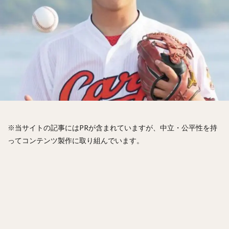
松山竜平（まつやまりゅうへい）
田中将大（たなかまさひろ）
中村奨吾（なかむらしょうご）
阿部寿樹（あべとしき）
桑原将志（くわはらまさゆき）
宋家豪（ソン・チャーホウ）
益田直也（ますだなおや）
清原和博（きよはらかずひろ）
仁志敏久（にしとしひさ）
太田光（おおたひかる）
田村龍弘（たむらたつひろ）
※当サイトの記事にはPRが含まれていますが、中立・公平性を持
翁田大勢（おうたたいせい）
ってコンテンツ製作に取り組んでいます。
上原健太（うえはらけんた）
山崎颯一郎（やまざきそういちろう）
ロベルト・オスナ・キンテーロ
アレクサンダー・ラモン・ラミレス・キニョネス
アリエル・ミランダ・ギル
中村宜聖（なかむらたかまさ）