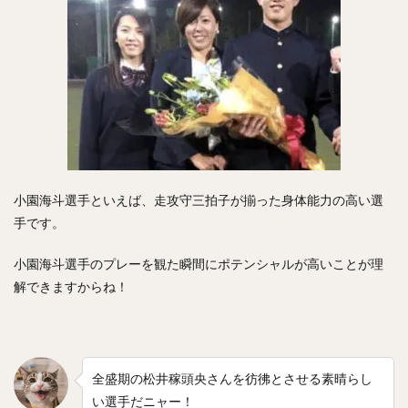
コーリー・スパンジェンバーグ
荻野貴司（おぎのたかし）
銀次（ぎんじ）
林晃汰（はやしこうた）
藤岡裕大（ふじおかゆうだい）
又吉克樹（またよしかつき）
森下暢仁（もりしたまさと）
辛島航（からしまわたる）
宇田川優希（うだがわゆうき）
秋広優人（あきひろゆうと）
ランディ・メッセンジャー
今井達也（いまいたつや）
小園海斗選手といえば、走攻守三拍子が揃った身体能力の高い選
手です。
城島健司（じょうじまけんじ）
小澤怜史（こざわれいじ）
平井克典（ひらいかつのり）
小園海斗選手のプレーを観た瞬間にポテンシャルが高いことが理
松坂大輔（まつざかだいすけ）
解できますからね！
江川智晃（えがわともあき）
真砂勇介（まさごゆうすけ）
藤浪晋太郎（ふじなみしんたろう）
全盛期の松井稼頭央さんを彷彿とさせる素晴らし
高橋純平（たかはしじゅんぺい）
い選手だニャー！