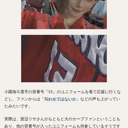
井上晴哉（いのうえせいや）
倉本寿彦（くらもととしひこ）
北條史也（ほうじょうふみや）
辰巳涼介（たつみりょうすけ）
平野佳寿（ひらのよしひさ）
ジェフリー・レオナル・マルテ・ポーリーノ
古田敦也（ふるたあつや）
淺間大基（あさまだいき）
井上朋也（いのうえともや）
コリン・レイ
上川畑大悟（かみかわばただいご）
湯浅京己（ゆあさあつき）
横川凱（よこがわかい）
小園海斗選手の背番号『51』のユニフォームを着て応援に行くな
椎葉剛（しいばつよし）
どし、ファンからは「
匂わせではないか
」などの声も上がってい
カーター・スチュワート・ジュニア
たみたいです。
九鬼隆平（くきりゅうへい）
実際は、渡辺リサさんがもともと大のカープファンということも
周東佑京（しゅうとううきょう）
奪Sh!（ダッシュ）
あり、他の背番号が入ったユニフォームも持参しているそうです
川崎宗則（かわさきむねのり）