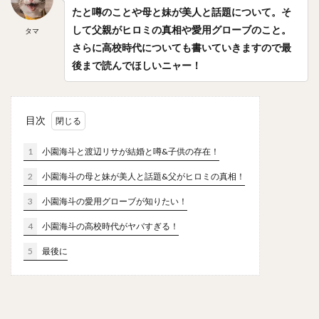
笠原大芽（かさはらたいが）
金子侑司（かねこゆうじ）
たと噂のことや母と妹が美人と話題について。そ
して父親がヒロミの真相や愛用グローブのこと。
タマ
奥川恭伸（おくがわやすのぶ）
さらに高校時代についても書いていきますので最
近藤健介（こんどうけんすけ）
後まで読んでほしいニャー！
王柏融（ワン・ボーロン）
クリス・ジョンソン
大谷翔平（おおたにしょうへい）
美馬学（みままなぶ）
山崎康晃（やまさきやすあき）
目次
柴田竜拓（しばたたつひろ）
1
小園海斗と渡辺リサが結婚と噂&子供の存在！
涌井秀章（わくいひであき）
2
小園海斗の母と妹が美人と話題&父がヒロミの真相！
ニコラス・アンドレス・マルティネス
3
小園海斗の愛用グローブが知りたい！
梶谷隆幸（かじたにたかゆき）
二岡智宏（におかともひろ）
4
小園海斗の高校時代がヤバすぎる！
金本知憲（かねもとともあき）
5
最後に
釜田佳直（かまたよしなお）
山口航輝（やまぐちこうき）
井納翔一（いのうしょういち）