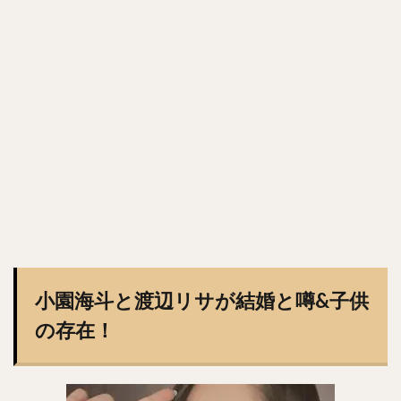
森浦大輔（もりうらだいすけ）
長嶋一茂（ながしまかずしげ）
西舘勇陽（にしだてゆうひ）
ウラディミール・バレンティン
中村晨（なかむらしん）
古谷優人（ふるやゆうと）
大竹耕太郎（おおたけこうたろう）
嶋基宏（しまもとひろ）
本多雄一（ほんだゆういち）
梅野隆太郎（うめのりゅうたろう）
牧原大成（まきはらたいせい）
笠谷俊介（かさやしゅんすけ）
釜元豪（かまもとごう）
石川雅規（いしかわまさのり）
小園海斗と渡辺リサが結婚と噂&子供
有原航平（ありはらこうへい）
の存在！
大瀬良大地（おおせらだいち）
中崎翔太（なかざきしょうた）
前田健太（まえだけんた）