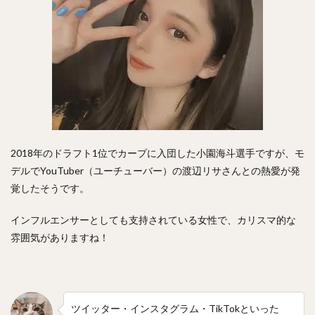
澤村拓一（さわむらひろかず）
佐野恵太（さのけいた）
三嶋一輝（みしまかずき）
瀧中瞭太（たきなかりょうた）
宮城大弥（みやぎひろや）
石井一久（いしいかずひさ）
紅林弘太郎（くればやしこうたろう）
炭谷銀仁朗（すみたにぎんじろう）
野村勇（のむらいさみ）
2018年のドラフト1位でカープに入団した小園海斗選手ですが、モ
五十幡亮汰（いそばたりょうた）
デルでYouTuber（ユーチューバー）の渡辺リサさんとの熱愛が発
清水昇（しみずのぼる）
覚したそうです。
栗林良吏（くりばやしりょうじ）
インフルエンサーとしても支持されている女性で、カリスマ的な
オコエ瑠偉（おこえるい）
下村海翔（しもむらかいと）
雰囲気がありますね！
エルネスト・アントニオ・メヒア・アルバラード
中田賢一（なかたけんいち）
吉住晴斗（よしずみはると）
ツイッター・インスタグラム・TikTokといった
大隣憲司（おおとなりけんじ）