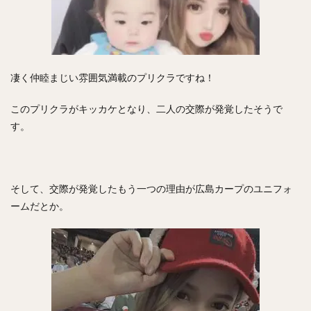
フレディ・ホセ・ガルビス
中野拓夢（なかのたくむ）
海野隆司（うみのたかし）
高橋宏斗（たかはしひろと）
嶺井博希（みねいひろき）
凄く仲睦まじい雰囲気満載のプリクラですね！
村上頌樹（むらかみしょうき）
オスカー・ルイス・コラス・レオン
このプリクラがキッカケとなり、二人の交際が発覚したそうで
丸佳浩（まるよしひろ）
吉村裕基（よしむらゆうき）
す。
奥村政稔（おくむらまさと）
川島慶三（かわしまけいぞう）
杉山一樹（すぎやまかずき）
森唯斗（もりゆいと）
そして、交際が発覚したもう一つの理由が広島カープのユニフォ
田中正義（たなかせいぎ）
美間優槻（みまゆうき）
ームだとか。
関川浩一（せきかわこういち）
青木宣親（あおきのりちか）
金子弌大（かねこちひろ）
菊池涼介（きくちりょうすけ）
高橋昂也（たかはしこうや）
山本由伸（やまもとよしのぶ）