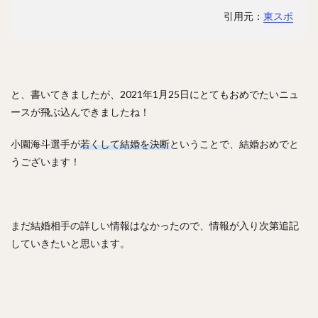
工藤公康（くどうきみやす）
引用元：
東スポ
松中信彦（まつなかのぶひこ）
水谷瞬（みずたにしゅん）
甲斐拓也（かいたくや）
茂木栄五郎（もぎえいごろう）
高橋朋己（たかはしともみ）
と、書いてきましたが、2021年1月25日にとてもおめでたいニュ
中村悠平（なかむらゆうへい）
ースが飛ぶ込んできましたね！
秋吉亮（あきよしりょう）
緒方孝市（おがたこういち）
小園海斗選手が
若くして結婚を決断
ということで、結婚おめでと
柴原洋（しばはらひろし）
うございます！
スティーブン・モヤ・メルセデス
根尾昂（ねおあきら）
上茶谷大河（かみちゃたにたいが）
高山俊（たかやましゅん）
松井稼頭央（まついかずお）
まだ結婚相手の詳しい情報はなかったので、情報が入り次第追記
安達了一（あだちりょういち）
していきたいと思います。
赤星憲広（あかほしのりひろ）
畠山和洋（はたけやまかずひろ）
石井一成（いしいかずなり）
藤井皓哉（ふじいこうや）