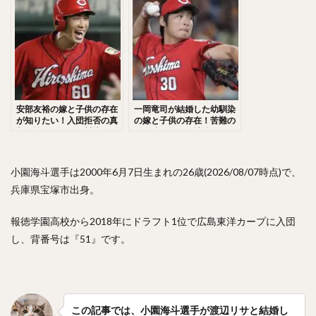
FAと母との絆が感動！
佐々木千隼（ささきちはや）
小林誠司（こばやしせいじ）
清水隆行（しみずたかゆき）
岸潤一郎（きしじゅんいちろう）
伏見寅威（ふしみとらい）
今川優馬（いまがわゆうま）
安部友裕の嫁と子供の存在
一岡竜司が結婚した幼馴染
湯浅大（ゆあさだい）
牧秀悟（まきしゅうご）
が知りたい！入団拒否の真
の嫁と子供の存在！苦難の
相と筋肉マン！西川龍馬と
巨人時代！人的補償からの
大津亮介（おおつりょうすけ）
の関係も紐解く！
覚醒がヤバい！
前田悠伍（まえだゆうご）
小園海斗選手は2000年6月7日生まれの26歳(2026/08/07時点)で、
アルフレド・デスパイネ ・ロドリゲス
兵庫県宝塚市出身。
中村晃（なかむらあきら）
報徳学園高校から2018年にドラフト1位で広島東洋カープに入団
古澤勝吾（ふるさわしょうご）
し、背番号は『51』です。
大本将吾（おおもとしょうご）
島袋洋奨（しまぶくろようすけ）
木村文紀（きむらふみかず）
栗山巧（くりやまたくみ）
片耳・フェイスガードヘルメット
この記事では、小園海斗選手が渡辺リサと結婚し