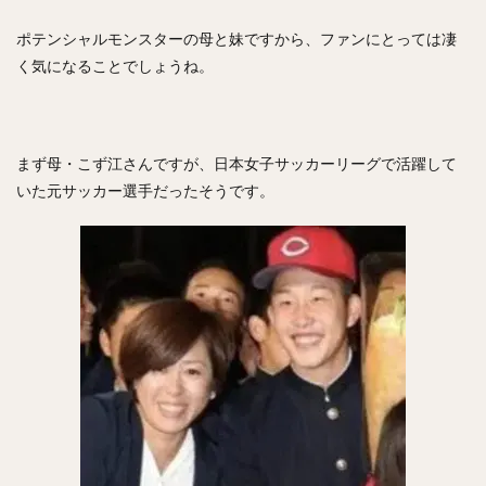
矢野燿大（やのあきひろ）
西勇輝（にしゆうき）
ポテンシャルモンスターの母と妹ですから、ファンにとっては凄
高田知季（たかたともき）
杉谷拳士（すぎやけんし）
く気になることでしょうね。
渡邉諒（わたなべりょう）
小園海斗（こぞのかいと）
菅野智之（すがのともゆき）
重信慎之介（しげのぶしんのすけ）
まず母・こず江さんですが、日本女子サッカーリーグで活躍して
大島洋平（おおしまようへい）
いた元サッカー選手だったそうです。
国吉佑樹（くによしゆうき）
柳町達（やなぎまちたつる）
杉本裕太郎（すぎもとゆうたろう）
呉念庭（ウー・ネンティン）
山崎福也（やまさきさちや）
由規（よしのり）
成瀬善久（なるせよしひさ）
松川虎生（まつかわこう）
山瀬慎之助（やませしんのすけ）
加藤貴之（かとうたかゆき）
蛭間拓哉（ひるまたくや）
新井貴浩（あらいたかひろ）
リバン・モイネロ・ピタ