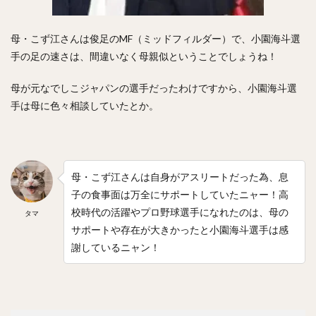
内川聖一（うちかわせいいち）
堀内汰門（ほりうちたもん）
山口俊（やまぐちしゅん）
母・こず江さんは俊足のMF（ミッドフィルダー）で、小園海斗選
張本優大（はりもとまさひろ）
手の足の速さは、間違いなく母親似ということでしょうね！
松本裕樹（まつもとゆうき）
母が元なでしこジャパンの選手だったわけですから、小園海斗選
浅村栄斗（あさむらひでと）
手は母に色々相談していたとか。
石川柊太（いしかわしゅうた）
西川愛也（にしかわまなや）
高谷裕亮（たかやひろあき）
母・こず江さんは自身がアスリートだった為、息
清宮幸太郎（きよみやこうたろう）
子の食事面は万全にサポートしていたニャー！高
平沼翔太（ひらぬましょうた）
校時代の活躍やプロ野球選手になれたのは、母の
タマ
安部友裕（あべともひろ）
サポートや存在が大きかったと小園海斗選手は感
戸郷翔征（とごうしょうせい）
陽岱鋼（ようだいかん）
謝しているニャン！
吉見一起（よしみかずき）
三浦大輔（みうらだいすけ）
笹川吉康（ささがわよしやす）
鈴木大地（すずきだいち）
ヘロニモ・フランスア