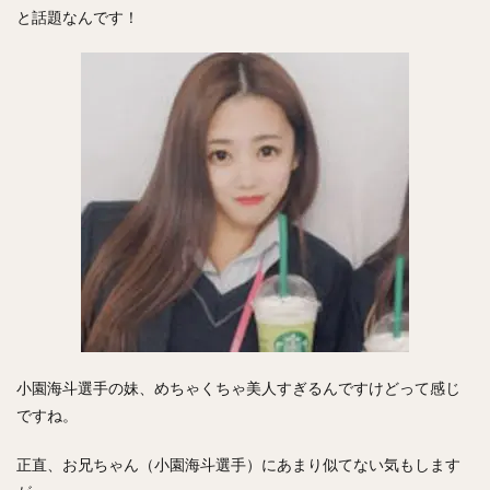
九里亜蓮（くりあれん）
ルビー・デラロサ
と話題なんです！
大城卓三（おおしろたくみ）
高橋周平（たかはししゅうへい）
神里和毅（かみざとかずき）
早川隆久（はやかわたかひさ）
清田育宏（きよたいくひろ）
伊藤大海（いとうひろみ）
岡島豪郎（おかじまたけろう）
高橋奎二（たかはしけいじ）
ゼラス・ラマー・ウィーラー
中川圭太（なかがわけいた）
青柳晃洋（あおやぎこうよう）
玉井大翔（たまいたいしょう）
小園海斗選手の妹、めちゃくちゃ美人すぎるんですけどって感じ
アーロン・ジェームズ・ジャッジ
ですね。
亀井善行（かめいよしゆき）
三森大貴（みもりまさき）
正直、お兄ちゃん（小園海斗選手）にあまり似てない気もします
則本昂大（のりもとたかひろ）
増田珠（ますだしゅう）