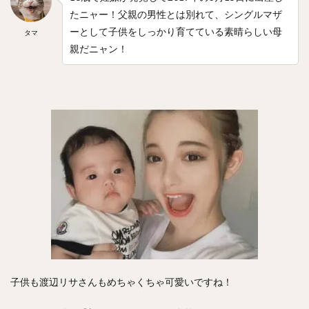
たニャー！父親の男性とは別れて、シングルマザ
中森俊介（なかもりしゅんすけ）
ーとして子供をしっかり育てている素晴らしい母
タマ
松尾汐恩（まつおしおん）
親だニャン！
石塚綜一郎（いしづかそういちろう）
ザッカリー・シェリダン・ニール
二保旭（にほあきら）
和田毅（わだつよし）
孫正義（そんまさよし）
川瀬晃（かわせひかる）
東浜巨（ひがしはまなお）
武田翔太（たけだしょうた）
田浦文丸（たうらふみまる）
若田部健一（わかたべけんいち）
高橋光成（たかはしこうな）
寺島成輝（てらしまなるき）
上沢直之（うわさわなおゆき）
佐々岡真司（ささおかしんじ）
子供も渡辺リサさんもめちゃくちゃ可愛いですね！
田中広輔（たなかこうすけ）
Tー岡田（ティーおかだ）