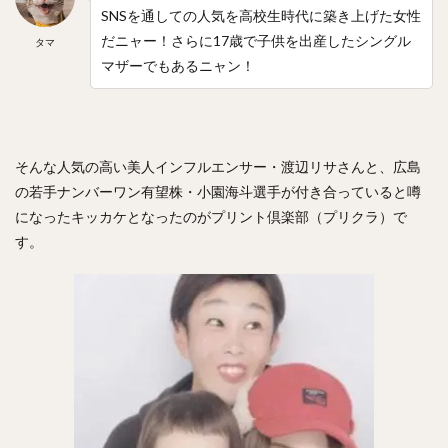
SNSを通しての人気を高校生時代に築き上げた女性
川原弘之（かわはらひろゆき）
だニャー！さらに17歳で子供を出産したシングル
タマ
杉内俊哉（すぎうちとしや）
森友哉（もりともや）
マザーでもあるニャン！
王貞治（おうさだはる）
糸井嘉男（いといよしお）
長谷川勇也（はせがわゆうや）
高津臣吾（たかつしんご）
吉田輝星（よしだこうせい）
そんな人気の高い美人インフルエンサー・渡辺リサさんと、広島
中村奨成（なかむらしょうせい）
の若手ナンバーワン有望株・小園海斗選手が付き合っていると噂
一岡竜司（いちおかりゅうじ）
になったキッカケとなったのがプリント倶楽部（プリクラ）で
筒香嘉智（つつごうよしとも）
す。
石川歩（いしかわあゆむ）
宮崎敏郎（みやざきとしろう）
佐藤輝明（さとうてるあき）
藤平尚真（ふじひらしょうま）
田嶋大樹（たじまだいき）
松井秀喜（まついひでき）
上原浩治（うえはらこうじ）
平石洋介（ひらいしようすけ）