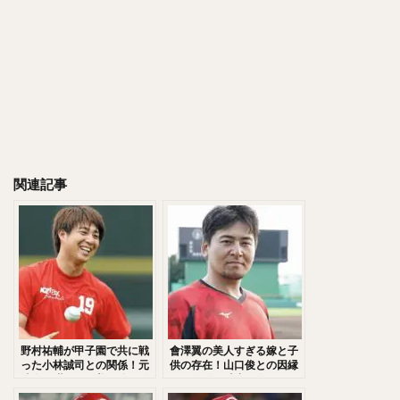
千賀滉大（せんがこうだい）
大山悠輔（おおやまゆうすけ）
岸孝之（きしたかゆき）
明石健志（あかしけんじ）
栗原陵矢（くりはらりょうや）
熊代聖人（くましろまさと）
秋山翔吾（あきやましょうご）
野村大樹（のむらだいじゅ）
関連記事
小川泰弘（おがわやすひろ）
大田泰示（おおたたいし）
宮台康平（みやだいこうへい）
堂林翔太（どうばやししょうた）
ダルビッシュ・セファット・ファリード・有
角中勝也（かくなかかつや）
新庄剛志（しんじょうつよし）
野村祐輔が甲子園で共に戦
會澤翼の美人すぎる嫁と子
中井大介（なかいだいすけ）
った小林誠司との関係！元
供の存在！山口俊との因縁
彼女・紺野あさ美の件と結
とFA行使の真相！短ランで
小深田大翔（こぶかたひろと）
婚相手は磯山さやかと噂！
登場した入団会見に驚愕！