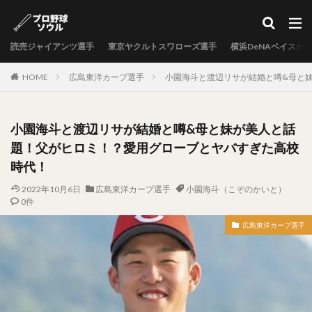
カテゴリー
読売ジャイアンツ選手
東京ヤクルトスワローズ選手
横浜DeNAベイスタ
タグ
HOME
広島東洋カープ選手
小園海斗と渡辺リサが結婚と噂&母と
中村剛也（なかむらたけや）
十亀剣（とがめけん）
外崎修汰（とのさきしゅうた）
小園海斗と渡辺リサが結婚と噂&母と妹が美人と話
岩嵜翔（いわさきしょう）
題！父がヒロミ！？愛用グローブとヤバすぎた高校
日暮矢麻人（ひぐらしやまと）
時代！
柳田悠岐（やなぎたゆうき）
2022年10月6日
広島東洋カープ選手
小園海斗（こぞのかいと）
源田壮亮（げんだそうすけ）
0件
秋山幸二（あきやまこうじ）
広島東洋カープ選手
近本光司（ちかもとこうじ）
村上宗隆（むらかみむねたか）
中島卓也（なかしまたくや）
杉浦稔大（すぎうらとしひろ）