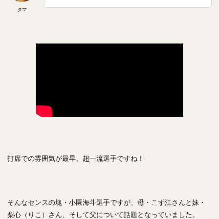
斎藤佑樹（さいとうゆうき）
タマ
鶴岡慎也（つるおかしんや）
會澤翼（あいざわつばさ）
マシュー・コディ・ムーア
吉川尚輝（よしかわなおき）
平田良介（ひらたりょうすけ）
伊藤光（いとうひかる）
佐藤直樹（さとうなおき）
宗佑磨（むねゆうま）
比嘉幹貴（ひがもとき）
若月健矢（わかつきけんや）
高橋尚成（たかはしひさのり）
武田愛斗（たけだあいと）
松本剛（まつもとごう）
立岡宗一郎（たておかそういちろう）
太田椋（おおたりょう）
ラーズ・ヌートバー
中山礼都（なかやまらいと）
リック・バンデンハーク
打席での雰囲気が最早、超一流選手ですね！
今宮健太（いまみやけんた）
城所龍磨（きどころりゅうま）
尾形崇斗（おがたしゅうと）
平良海馬（たいらかいま）
そんなセンスの塊・小園海斗選手ですが、母・こず江さんと妹・
松本航（まつもとわたる）
泉圭輔（いずみけいすけ）
梨心（りこ）さん、そして父について話題となっていました。