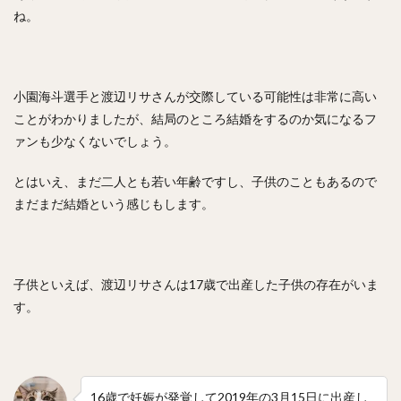
ね。
村松有人（むらまつありひと）
椎野新（しいのあらた）
田城飛翔（たしろつばさ）
能見篤史（のうみあつし）
阿部慎之助（あべしんのすけ）
小園海斗選手と渡辺リサさんが交際している可能性は非常に高い
高井雄平（たかいゆうへい）
ことがわかりましたが、結局のところ結婚をするのか気になるフ
吉川光夫（よしかわみつお）
鈴木誠也（すずきせいや）
ァンも少なくないでしょう。
西川龍馬（にしかわりょうま）
とはいえ、まだ二人とも若い年齢ですし、子供のこともあるので
吉田正尚（よしだまさたか）
まだまだ結婚という感じもします。
レオニス・マーティン・タパネス
戸柱恭孝（とばしらやすたか）
井上広大（いのうえこうた）
子供といえば、渡辺リサさんは17歳で出産した子供の存在がいま
島内宏明（しまうちひろあき）
す。
増井浩俊（ますいひろとし）
西岡剛（にしおかつよし）
桑田真澄（くわたますみ）
髙濱祐仁（たかはまゆうと）
大関友久（おおぜきともひさ）
増田陸（ますだりく）
16歳で妊娠が発覚して2019年の3月15日に出産し
藤本博史（ふじもとひろし）