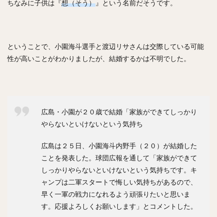
佐々木郎希（ささきろうき）
ちなみに子供は『
想（そう）
』という名前だそうです。
今永昇太（いまながしょうた）
西純矢（にしじゅんや）
チェン・ウェイン（陳偉殷）
山岡泰輔（やまおかたいすけ）
ということで、小園海斗選手と渡辺リサさんは交際している可能
性が高いことがわかりましたが、結婚するかは不明でした。
中島裕之（なかじまひろゆき）
高橋由伸（たかはしよしのぶ）
野村・ジェームス・祐希（のむら ジェームス ゆうき）
中谷将太（なかたに まさひろ）
広島・小園が２０歳で結婚「家族ができてしっかり
塩見泰隆（しおみやすたか）
與座海人（よざかいと）
やらないといけないという気持ち
岡林勇希（おかばやしゆうき）
広島は２５日、小園海斗内野手（２０）が結婚した
落合博満（おちあいひろみつ）
ことを発表した。球団広報を通して「家族ができて
ジュリスベル・グラシアル・ガルシア
しっかりやらないといけないという気持ちです。キ
五十嵐亮太（いがらしりょうた）
ャンプは二軍スタートで悔しい気持ちがあるので、
嘉弥真新也（かやましんや）
早く一軍の戦力になれるよう頑張りたいと思いま
寺原隼人（てらはらはやと）
す。応援よろしくお願いします」とコメントした。