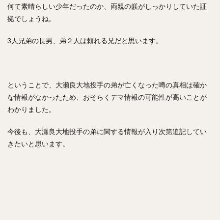
九里亜蓮（くりあれん）
ルビー・デラロサ
何て素晴らしい少年だったのか、両親の躾がしっかりしていた証
拠でしょうね。
大城卓三（おおしろたくみ）
高橋周平（たかはししゅうへい）
3人兄弟の長男、弟２人は頼れる兄だと思います。
神里和毅（かみざとかずき）
早川隆久（はやかわたかひさ）
清田育宏（きよたいくひろ）
伊藤大海（いとうひろみ）
ということで、大瀬良大地投手の弟が亡くなった噂の真相は確か
岡島豪郎（おかじまたけろう）
な情報がなかったため、おそらくデマ情報の可能性が高いことが
高橋奎二（たかはしけいじ）
わかりました。
ゼラス・ラマー・ウィーラー
今後も、大瀬良大地投手の弟に関する情報が入り次第追記してい
中川圭太（なかがわけいた）
きたいと思います。
青柳晃洋（あおやぎこうよう）
玉井大翔（たまいたいしょう）
アーロン・ジェームズ・ジャッジ
亀井善行（かめいよしゆき）
三森大貴（みもりまさき）
則本昂大（のりもとたかひろ）
増田珠（ますだしゅう）