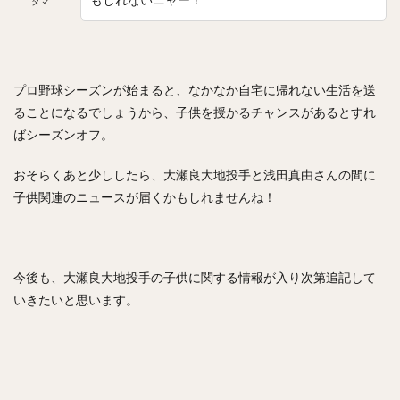
タマ
コーリー・スパンジェンバーグ
荻野貴司（おぎのたかし）
銀次（ぎんじ）
林晃汰（はやしこうた）
藤岡裕大（ふじおかゆうだい）
又吉克樹（またよしかつき）
プロ野球シーズンが始まると、なかなか自宅に帰れない生活を送
ることになるでしょうから、子供を授かるチャンスがあるとすれ
森下暢仁（もりしたまさと）
辛島航（からしまわたる）
ばシーズンオフ。
宇田川優希（うだがわゆうき）
秋広優人（あきひろゆうと）
ランディ・メッセンジャー
おそらくあと少ししたら、大瀬良大地投手と浅田真由さんの間に
今井達也（いまいたつや）
子供関連のニュースが届くかもしれませんね！
城島健司（じょうじまけんじ）
小澤怜史（こざわれいじ）
平井克典（ひらいかつのり）
松坂大輔（まつざかだいすけ）
今後も、大瀬良大地投手の子供に関する情報が入り次第追記して
いきたいと思います。
江川智晃（えがわともあき）
真砂勇介（まさごゆうすけ）
藤浪晋太郎（ふじなみしんたろう）
高橋純平（たかはしじゅんぺい）