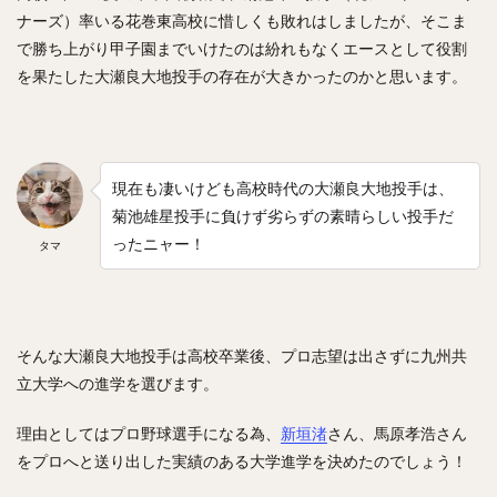
渡辺直人（わたなべなおと）
グレゴリー・ポランコ
ナーズ）率いる花巻東高校に惜しくも敗れはしましたが、そこま
で勝ち上がり甲子園までいけたのは紛れもなくエースとして役割
福田周平（ふくだしゅうへい）
を果たした大瀬良大地投手の存在が大きかったのかと思います。
中嶋聡（なかじまさとし）
山下舜平大（やましたしゅんぺいた）
古川侑利（ふるかわゆうり）
現在も凄いけども高校時代の大瀬良大地投手は、
検索
菊池雄星投手に負けず劣らずの素晴らしい投手だ
ったニャー！
タマ
そんな大瀬良大地投手は高校卒業後、プロ志望は出さずに九州共
立大学への進学を選びます。
理由としてはプロ野球選手になる為、
新垣渚
さん、馬原孝浩さん
をプロへと送り出した実績のある大学進学を決めたのでしょう！