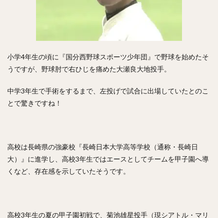
亀井義行（かめいよしゆき）
上林誠知（うえばやしせいじ）
加治屋蓮（かじやれん）
増田達至（ますだたつし）
岡本和真（おかもとかずま）
新垣渚（あらがきなぎさ）
板東湧梧（ばんどうゆうご）
小学4年生の頃に『国分西野球スポーツ少年団』で野球を始めたそ
渡邊勇太朗（わたなべゆうたろう）
うですが、野球肘で右ひじを痛めた大瀬良大地投手。
福留孝介（ふくどめこうすけ）
辻発彦（つじはつひこ）
中学3年生で手術をするまで、左投げで試合に出場していたとのこ
山田哲人（やまだてつと）
宮西尚生（みやにしなおき）
とで驚きですね！
栗山英樹（くりやまひでき）
長野久義（ちょうのひさよし）
田口麗斗（たぐちかずと）
安田尚憲（やすだひさのり）
高校は長崎県の強豪校『長崎日本大学高等学校（通称・長崎日
石川昴弥（いしかわたかや）
大）』に進学し、高校3年生ではエースとしてチームを甲子園へ導
細川成也（ほそかわせいや）
くなど、存在感を示していたそうです。
牧田和久（まきたかずひさ）
二木康太（ふたきこうた）
稲葉篤紀（いなばあつのり）
細川亨（ほそかわとおる）
黒川史陽（くろかわふみや）
高校3年生の夏の甲子園初戦で、菊池雄星投手（現シアトル・マリ