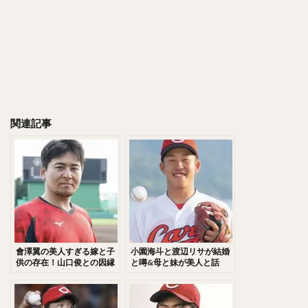
千賀滉大（せんがこうだい）
大山悠輔（おおやまゆうすけ）
岸孝之（きしたかゆき）
明石健志（あかしけんじ）
栗原陵矢（くりはらりょうや）
熊代聖人（くましろまさと）
秋山翔吾（あきやましょうご）
関連記事
野村大樹（のむらだいじゅ）
小川泰弘（おがわやすひろ）
大田泰示（おおたたいし）
宮台康平（みやだいこうへい）
堂林翔太（どうばやししょうた）
ダルビッシュ・セファット・ファリード・有
角中勝也（かくなかかつや）
會澤翼の美人すぎる嫁と子
小園海斗と渡辺リサが結婚
新庄剛志（しんじょうつよし）
供の存在！山口俊との因縁
と噂&母と妹が美人と話
とFA行使の真相！短ランで
題！父がヒロミ！？愛用グ
中井大介（なかいだいすけ）
登場した入団会見に驚愕！
ローブとヤバすぎた高校時
代！
小深田大翔（こぶかたひろと）