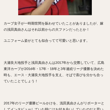
村松有人（むらまつありひと）
椎野新（しいのあらた）
田城飛翔（たしろつばさ）
能見篤史（のうみあつし）
阿部慎之助（あべしんのすけ）
カープ女子が一時期世間を賑わせていたことがありましたが、嫁
高井雄平（たかいゆうへい）
の浅田真由さんはそれ以前からの大ファンだったとか！
吉川光夫（よしかわみつお）
鈴木誠也（すずきせいや）
ユニフォーム姿がとても似合ってて可愛いと思います。
西川龍馬（にしかわりょうま）
吉田正尚（よしだまさたか）
レオニス・マーティン・タパネス
大瀬良大地投手と浅田真由さんは2017年から交際していて、広島
戸柱恭孝（とばしらやすたか）
東洋カープが2016年・17年・18年と3年連続リーグ優勝を決めた
井上広大（いのうえこうた）
時も、エース・大瀬良大地投手を支え、そばで喜びを分かち合っ
島内宏明（しまうちひろあき）
ていたことでしょう！
増井浩俊（ますいひろとし）
西岡剛（にしおかつよし）
桑田真澄（くわたますみ）
髙濱祐仁（たかはまゆうと）
大関友久（おおぜきともひさ）
増田陸（ますだりく）
2017年のリーグ優勝ビールかけを、浅田真由さんがリポーターと
してインタビューしていた時にはお付き合いしていたのだと思い
藤本博史（ふじもとひろし）