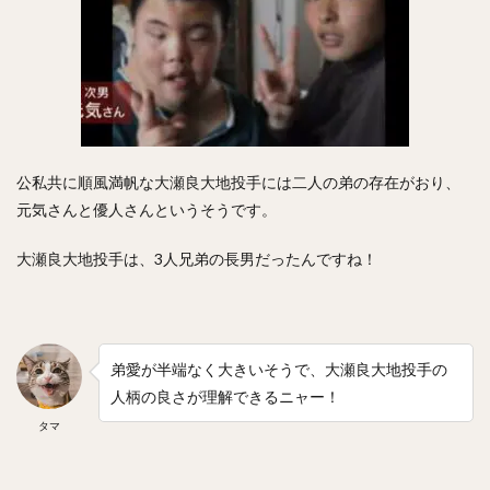
矢野燿大（やのあきひろ）
西勇輝（にしゆうき）
高田知季（たかたともき）
杉谷拳士（すぎやけんし）
渡邉諒（わたなべりょう）
小園海斗（こぞのかいと）
菅野智之（すがのともゆき）
重信慎之介（しげのぶしんのすけ）
大島洋平（おおしまようへい）
公私共に順風満帆な大瀬良大地投手には二人の弟の存在がおり、
元気さんと優人さんというそうです。
国吉佑樹（くによしゆうき）
柳町達（やなぎまちたつる）
大瀬良大地投手は、3人兄弟の長男だったんですね！
杉本裕太郎（すぎもとゆうたろう）
呉念庭（ウー・ネンティン）
山崎福也（やまさきさちや）
由規（よしのり）
弟愛が半端なく大きいそうで、大瀬良大地投手の
成瀬善久（なるせよしひさ）
松川虎生（まつかわこう）
人柄の良さが理解できるニャー！
山瀬慎之助（やませしんのすけ）
タマ
加藤貴之（かとうたかゆき）
蛭間拓哉（ひるまたくや）
新井貴浩（あらいたかひろ）
リバン・モイネロ・ピタ