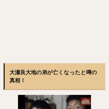
斎藤佑樹（さいとうゆうき）
鶴岡慎也（つるおかしんや）
會澤翼（あいざわつばさ）
マシュー・コディ・ムーア
吉川尚輝（よしかわなおき）
平田良介（ひらたりょうすけ）
伊藤光（いとうひかる）
佐藤直樹（さとうなおき）
宗佑磨（むねゆうま）
比嘉幹貴（ひがもとき）
若月健矢（わかつきけんや）
高橋尚成（たかはしひさのり）
武田愛斗（たけだあいと）
松本剛（まつもとごう）
立岡宗一郎（たておかそういちろう）
太田椋（おおたりょう）
ラーズ・ヌートバー
大瀬良大地の弟が亡くなったと噂の
中山礼都（なかやまらいと）
リック・バンデンハーク
真相！
今宮健太（いまみやけんた）
城所龍磨（きどころりゅうま）
尾形崇斗（おがたしゅうと）
平良海馬（たいらかいま）
松本航（まつもとわたる）
泉圭輔（いずみけいすけ）