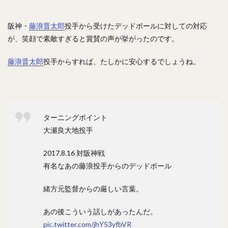
阪神・
藤浪晋太郎
投手から受けたデッドボールに対しての対応
が、笑顔で素敵すぎると賞賛の声が挙がったのです。
藤浪晋太郎
投手からすれば、たしかに安心するでしょうね。
ターニングポイント
大瀬良大地投手
2017.8.16 対阪神戦
有名なあの藤浪投手からのデッドボール
緒方元監督からの厳しい言葉。
あの後こういう話しがあったんだ。
pic.twitter.com/jhY53yfbVR