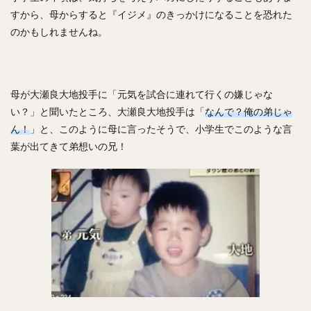
ジェリー・サンズ
佐藤由規（さとうよしのり）
すから、母からすると『イジメ』のきっかけになることを恐れた
のかもしれませんね。
松原聖弥（まつばらせいや）
北山亘基（きたやまこうき）
今村信貴（いまむらのぶたか）
母が大瀬良大地投手に「元気を試合に連れて行くの嫌じゃな
河野竜生（かわのりゅうせい）
マイク・トラウト
い？」と聞いたところ、大瀬良大地投手は「
なんで？俺の弟じゃ
黒田博樹（くろだひろき）
ん！
」と、このように母に言ったそうで、小学生でこのような言
ロベルト・アレキサンダー・スアレス・スベーロ
葉が出てきて弟想いの兄！
内海哲也（うつみてつや）
塚田正義（つかだまさよし）
山川穂高（やまかわほたか）
摂津正（せっつただし）
松田宣浩（まつだのぶひろ）
清水陸哉（しみずりくや）
砂川リチャードオブライエン（すながわリチャードオブライエ
ン）
西田哲朗（にしだてつろう）
鳥谷敬（とりたにたかし）
中田翔（なかたしょう）
万波中正（まんなみちゅうせい）