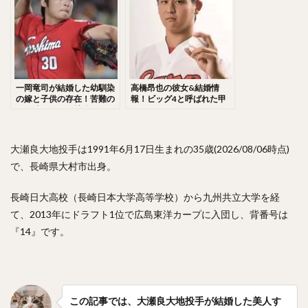
佐々木千隼（ささきちはや）
小林誠司（こばやしせいじ）
清水隆行（しみずたかゆき）
岸潤一郎（きしじゅんいちろう）
一岡竜司が結婚した幼馴染
高橋昂也の彼女&結婚情
伏見寅威（ふしみとらい）
今川優馬（いまがわゆうま）
の嫁と子供の存在！苦難の
報！ビッグ4と呼ばれた甲
巨人時代！人的補償からの
子園での活躍がヤバかっ
湯浅大（ゆあさだい）
牧秀悟（まきしゅうご）
覚醒がヤバい！
た！トミ・ージョン手術後
の現在が気になる！
大津亮介（おおつりょうすけ）
大瀬良大地投手は1991年6月17日生まれの35歳(2026/08/06時点)
前田悠伍（まえだゆうご）
で、長崎県大村市出身。
アルフレド・デスパイネ ・ロドリゲス
中村晃（なかむらあきら）
長崎日大高校（長崎日本大学高等学校）から九州共立大学を経
て、2013年にドラフト1位で広島東洋カープに入団し、背番号は
古澤勝吾（ふるさわしょうご）
『14』です。
大本将吾（おおもとしょうご）
島袋洋奨（しまぶくろようすけ）
木村文紀（きむらふみかず）
栗山巧（くりやまたくみ）
片耳・フェイスガードヘルメット
この記事では、大瀬良大地投手が結婚した美人す