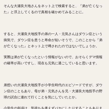
内川聖一（うちかわせいいち）
そんな大瀬良大地さんをネット上で検索すると、『弟が亡くなっ
堀内汰門（ほりうちたもん）
山口俊（やまぐちしゅん）
た』と浮上してくるので真相を確かめてみることに。
張本優大（はりもとまさひろ）
松本裕樹（まつもとゆうき）
浅村栄斗（あさむらひでと）
すると、大瀬良大地投手の弟の一人・元気さんはダウン症という
病気で、ダウン症を患うと寿命が短いそうで、このことから『弟
石川柊太（いしかわしゅうた）
が亡くなった』とネット上で噂されたのではないでしょうか。
西川愛也（にしかわまなや）
高谷裕亮（たかやひろあき）
実際は弟が亡くなったという情報がないので、おそらくデマ情報
清宮幸太郎（きよみやこうたろう）
の確率が高いですし、現在も元気に過ごしていると思います。
平沼翔太（ひらぬましょうた）
安部友裕（あべともひろ）
戸郷翔征（とごうしょうせい）
陽岱鋼（ようだいかん）
弟想いの大瀬良大地投手が小学生時代のエピソードですが、ダウ
ン症のこともあり、母が弟・元気さんを兄・大瀬良大地投手の野
吉見一起（よしみかずき）
三浦大輔（みうらだいすけ）
球の試合に連れて行くことを気にしていたとか。
笹川吉康（ささがわよしやす）
鈴木大地（すずきだいち）
ヘロニモ・フランスア
小学生の年頃は、気持ちを考えずバカにしたりすることもありま