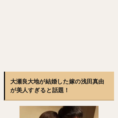
森浦大輔（もりうらだいすけ）
長嶋一茂（ながしまかずしげ）
西舘勇陽（にしだてゆうひ）
ウラディミール・バレンティン
中村晨（なかむらしん）
古谷優人（ふるやゆうと）
大竹耕太郎（おおたけこうたろう）
嶋基宏（しまもとひろ）
本多雄一（ほんだゆういち）
梅野隆太郎（うめのりゅうたろう）
牧原大成（まきはらたいせい）
笠谷俊介（かさやしゅんすけ）
釜元豪（かまもとごう）
大瀬良大地が結婚した嫁の浅田真由
石川雅規（いしかわまさのり）
が美人すぎると話題！
有原航平（ありはらこうへい）
大瀬良大地（おおせらだいち）
中崎翔太（なかざきしょうた）
前田健太（まえだけんた）