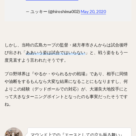
— ユッキー (@hiroshima002)
May 20, 2020
しかし、当時の広島カープの監督・緒方孝市さんからは試合後呼
び出され「
ああいう姿は試合ではいらない
」と、戦う姿をもう一
度見直すよう言われたそうです。
プロ野球界は『やるか・やられるかの戦場』であり、相手に同情
や油断をするもんなら大変な結果になることにもなりますし、何
よりこの経験（デッドボールでの対応）が、大瀬良大地投手にと
って大きなターニングポイントとなったのも事実だったそうです
ね。
マウンド上での『エースとしての立ち振る舞い』