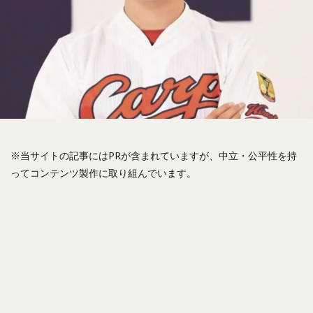
松山竜平（まつやまりゅうへい）
田中将大（たなかまさひろ）
中村奨吾（なかむらしょうご）
阿部寿樹（あべとしき）
桑原将志（くわはらまさゆき）
宋家豪（ソン・チャーホウ）
益田直也（ますだなおや）
清原和博（きよはらかずひろ）
仁志敏久（にしとしひさ）
太田光（おおたひかる）
田村龍弘（たむらたつひろ）
※当サイトの記事にはPRが含まれていますが、中立・公平性を持
ってコンテンツ製作に取り組んでいます。
翁田大勢（おうたたいせい）
上原健太（うえはらけんた）
山崎颯一郎（やまざきそういちろう）
ロベルト・オスナ・キンテーロ
アレクサンダー・ラモン・ラミレス・キニョネス
アリエル・ミランダ・ギル
中村宜聖（なかむらたかまさ）