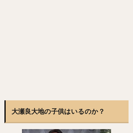
工藤公康（くどうきみやす）
松中信彦（まつなかのぶひこ）
水谷瞬（みずたにしゅん）
甲斐拓也（かいたくや）
茂木栄五郎（もぎえいごろう）
高橋朋己（たかはしともみ）
中村悠平（なかむらゆうへい）
秋吉亮（あきよしりょう）
緒方孝市（おがたこういち）
柴原洋（しばはらひろし）
スティーブン・モヤ・メルセデス
根尾昂（ねおあきら）
上茶谷大河（かみちゃたにたいが）
高山俊（たかやましゅん）
松井稼頭央（まついかずお）
安達了一（あだちりょういち）
赤星憲広（あかほしのりひろ）
大瀬良大地の子供はいるのか？
畠山和洋（はたけやまかずひろ）
石井一成（いしいかずなり）
藤井皓哉（ふじいこうや）