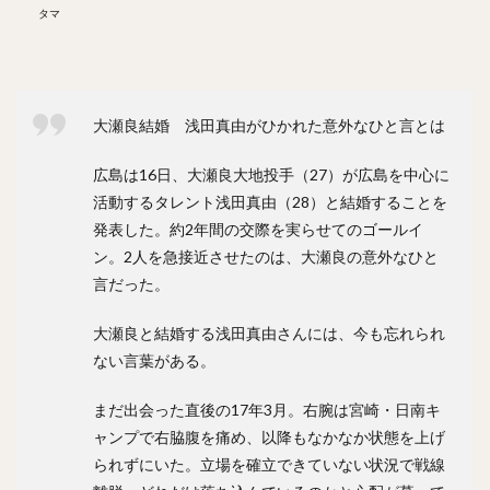
タマ
川原弘之（かわはらひろゆき）
杉内俊哉（すぎうちとしや）
森友哉（もりともや）
王貞治（おうさだはる）
糸井嘉男（いといよしお）
長谷川勇也（はせがわゆうや）
大瀬良結婚 浅田真由がひかれた意外なひと言とは
高津臣吾（たかつしんご）
吉田輝星（よしだこうせい）
広島は16日、大瀬良大地投手（27）が広島を中心に
中村奨成（なかむらしょうせい）
活動するタレント浅田真由（28）と結婚することを
一岡竜司（いちおかりゅうじ）
発表した。約2年間の交際を実らせてのゴールイ
筒香嘉智（つつごうよしとも）
ン。2人を急接近させたのは、大瀬良の意外なひと
言だった。
石川歩（いしかわあゆむ）
宮崎敏郎（みやざきとしろう）
大瀬良と結婚する浅田真由さんには、今も忘れられ
佐藤輝明（さとうてるあき）
ない言葉がある。
藤平尚真（ふじひらしょうま）
まだ出会った直後の17年3月。右腕は宮崎・日南キ
田嶋大樹（たじまだいき）
松井秀喜（まついひでき）
ャンプで右脇腹を痛め、以降もなかなか状態を上げ
上原浩治（うえはらこうじ）
られずにいた。立場を確立できていない状況で戦線
平石洋介（ひらいしようすけ）