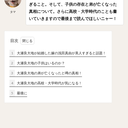
ぎること。そして、子供の存在と弟が亡くなった
笠原大芽（かさはらたいが）
金子侑司（かねこゆうじ）
真相について。さらに高校・大学時代のことも書
タマ
奥川恭伸（おくがわやすのぶ）
いていきますので最後まで読んでほしいニャー！
近藤健介（こんどうけんすけ）
王柏融（ワン・ボーロン）
クリス・ジョンソン
大谷翔平（おおたにしょうへい）
美馬学（みままなぶ）
目次
山崎康晃（やまさきやすあき）
1
大瀬良大地が結婚した嫁の浅田真由が美人すぎると話題！
柴田竜拓（しばたたつひろ）
2
大瀬良大地の子供はいるのか？
涌井秀章（わくいひであき）
ニコラス・アンドレス・マルティネス
3
大瀬良大地の弟が亡くなったと噂の真相！
梶谷隆幸（かじたにたかゆき）
4
大瀬良大地の高校・大学時代が気になる！
二岡智宏（におかともひろ）
5
最後に
金本知憲（かねもとともあき）
釜田佳直（かまたよしなお）
山口航輝（やまぐちこうき）
井納翔一（いのうしょういち）