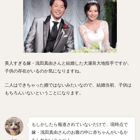
正木智也（まさきともや）
宮森智志（みやもりさとし）
柳裕也（やなぎゆうや）
平沢大河（ひらさわたいが）
デニス・サファテ
井口資仁（いぐちただひと）
坂本勇人（さかもとはやと）
小久保裕紀（こくぼひろき）
市川友也（いちかわともや）
松井裕樹（まついゆうき）
永江恭平（ながえきょうへい）
美人すぎる嫁・浅田真由さんと結婚した大瀬良大地投手ですが、
甲斐野央（かいのひろし）
子供の存在がいるのか気になりますね。
藤川球児（ふじかわきゅうじ）
高橋礼（たかはしれい）
二人はできちゃった婚ではないみたいなので、結婚当初、子供は
川端慎吾（かわばたしんご）
堀瑞輝（ほりみずき）
もちろんいないということになります。
野村祐輔（のむらゆうすけ）
津森宥紀（つもりゆうき）
岡田貴弘（おかだたかひろ）
大野雄大（おおのゆうだい）
濱口遥大（はまぐちはるひろ）
もしかしたら報道されていないだけで、現時点で
嫁・浅田真由さんのお腹の中に赤ちゃんがいるか
糸原健斗（いとはらけんと）
もしれないニャー！