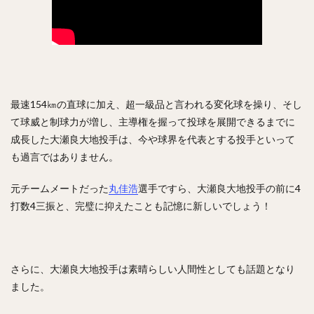
最速154㎞の直球に加え、超一級品と言われる変化球を操り、そし
て球威と制球力が増し、主導権を握って投球を展開できるまでに
成長した大瀬良大地投手は、今や球界を代表とする投手といって
も過言ではありません。
元チームメートだった
丸佳浩
選手ですら、大瀬良大地投手の前に4
打数4三振と、完璧に抑えたことも記憶に新しいでしょう！
さらに、大瀬良大地投手は素晴らしい人間性としても話題となり
ました。