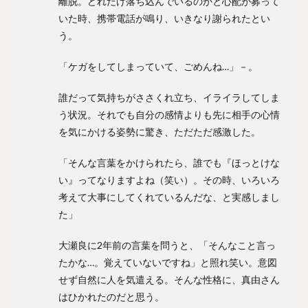
離脱。どれだけ落ち込んでいるのかと心配が募って
フレディ・ホセ・ガルビス
中野拓夢（なかのたくむ）
いた時、携帯電話が鳴り、いきなり謝られたとい
う。
海野隆司（うみのたかし）
高橋宏斗（たかはしひろと）
嶺井博希（みねいひろき）
「ケガをしてしまっていて、ごめんね…」－。
村上頌樹（むらかみしょうき）
誰だって気持ちがささくれ立ち、イライラしてしま
オスカー・ルイス・コラス・レオン
う状況。それでも自分の感情よりも先に相手の心情
丸佳浩（まるよしひろ）
吉村裕基（よしむらゆうき）
を気にかける姿勢に驚き、ただただ感激した。
奥村政稔（おくむらまさと）
川島慶三（かわしまけいぞう）
「そんな言葉をかけられたら、誰でも『ほっとけな
い』ってなりますよね（笑い）。その時、いろいろ
杉山一樹（すぎやまかずき）
森唯斗（もりゆいと）
考えて大事にしてくれているんだな、と実感しまし
田中正義（たなかせいぎ）
美間優槻（みまゆうき）
た」
関川浩一（せきかわこういち）
青木宣親（あおきのりちか）
金子弌大（かねこちひろ）
大瀬良に2年前の言葉を問うと、「そんなこと言っ
たかな…。覚えていないですね」と照れ笑い。意図
菊池涼介（きくちりょうすけ）
せず自然に人を気遣える。そんな性格に、真由さん
高橋昂也（たかはしこうや）
はひかれたのだと思う。
山本由伸（やまもとよしのぶ）