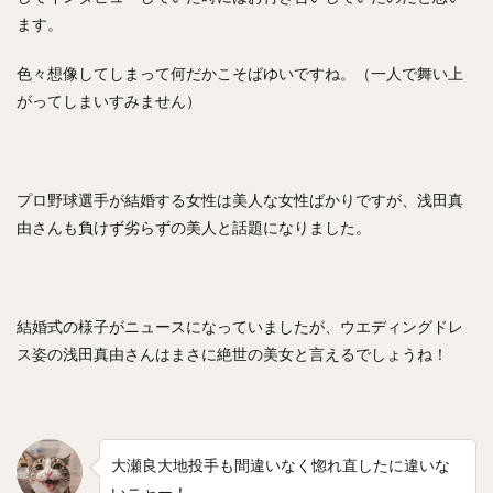
ます。
中森俊介（なかもりしゅんすけ）
松尾汐恩（まつおしおん）
色々想像してしまって何だかこそばゆいですね。（一人で舞い上
石塚綜一郎（いしづかそういちろう）
がってしまいすみません）
ザッカリー・シェリダン・ニール
二保旭（にほあきら）
和田毅（わだつよし）
孫正義（そんまさよし）
川瀬晃（かわせひかる）
東浜巨（ひがしはまなお）
プロ野球選手が結婚する女性は美人な女性ばかりですが、浅田真
由さんも負けず劣らずの美人と話題になりました。
武田翔太（たけだしょうた）
田浦文丸（たうらふみまる）
若田部健一（わかたべけんいち）
結婚式の様子がニュースになっていましたが、ウエディングドレ
高橋光成（たかはしこうな）
ス姿の浅田真由さんはまさに絶世の美女と言えるでしょうね！
寺島成輝（てらしまなるき）
上沢直之（うわさわなおゆき）
佐々岡真司（ささおかしんじ）
田中広輔（たなかこうすけ）
Tー岡田（ティーおかだ）
大瀬良大地投手も間違いなく惚れ直したに違いな
いニャー！