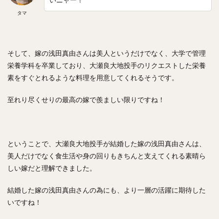
佐々木郎希（ささきろうき）
タマ
今永昇太（いまながしょうた）
西純矢（にしじゅんや）
チェン・ウェイン（陳偉殷）
山岡泰輔（やまおかたいすけ）
そして、嫁の浅田真由さんは美人というだけでなく、大学で管理
中島裕之（なかじまひろゆき）
栄養学科を卒業しており、大瀬良大地投手のリクエストした栄養
高橋由伸（たかはしよしのぶ）
素をすぐとれるような料理を用意してくれるそうです。
野村・ジェームス・祐希（のむら ジェームス ゆうき）
至れり尽くせりの最高の嫁で羨ましい限りですね！
中谷将太（なかたに まさひろ）
塩見泰隆（しおみやすたか）
與座海人（よざかいと）
岡林勇希（おかばやしゆうき）
ということで、大瀬良大地投手が結婚した嫁の浅田真由さんは、
落合博満（おちあいひろみつ）
美人だけでなく食生活や身の回りもきちんと支えてくれる素晴ら
ジュリスベル・グラシアル・ガルシア
しい嫁だと理解できました。
五十嵐亮太（いがらしりょうた）
結婚した嫁の浅田真由さんの為にも、より一層の活躍に期待した
嘉弥真新也（かやましんや）
いですね！
寺原隼人（てらはらはやと）