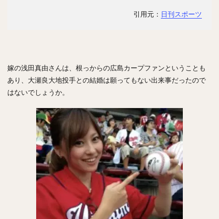
井上晴哉（いのうえせいや）
引用元：
日刊スポーツ
倉本寿彦（くらもととしひこ）
北條史也（ほうじょうふみや）
辰巳涼介（たつみりょうすけ）
嫁の浅田真由さんは、根っからの広島カープファンということも
平野佳寿（ひらのよしひさ）
あり、大瀬良大地投手との結婚は願ってもない出来事だったので
ジェフリー・レオナル・マルテ・ポーリーノ
はないでしょうか。
古田敦也（ふるたあつや）
淺間大基（あさまだいき）
井上朋也（いのうえともや）
コリン・レイ
上川畑大悟（かみかわばただいご）
湯浅京己（ゆあさあつき）
横川凱（よこがわかい）
椎葉剛（しいばつよし）
カーター・スチュワート・ジュニア
九鬼隆平（くきりゅうへい）
周東佑京（しゅうとううきょう）
奪Sh!（ダッシュ）
川崎宗則（かわさきむねのり）