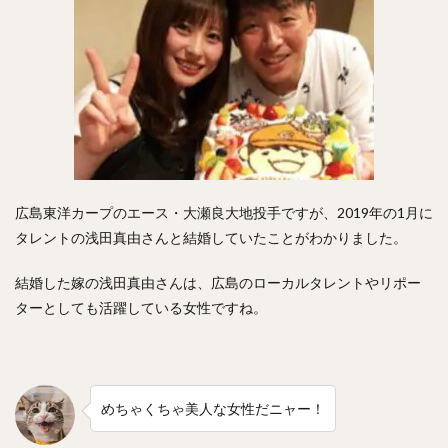
澤村拓一（さわむらひろかず）
佐野恵太（さのけいた）
三嶋一輝（みしまかずき）
瀧中瞭太（たきなかりょうた）
宮城大弥（みやぎひろや）
石井一久（いしいかずひさ）
紅林弘太郎（くればやしこうたろう）
炭谷銀仁朗（すみたにぎんじろう）
野村勇（のむらいさみ）
広島東洋カープのエース・大瀬良大地投手ですが、2019年の1月に
五十幡亮汰（いそばたりょうた）
タレントの浅田真由さんと結婚していたことがわかりました。
清水昇（しみずのぼる）
結婚した嫁の浅田真由さんは、広島のローカルタレントやリポー
栗林良吏（くりばやしりょうじ）
ターとしても活躍している女性ですね。
オコエ瑠偉（おこえるい）
下村海翔（しもむらかいと）
エルネスト・アントニオ・メヒア・アルバラード
中田賢一（なかたけんいち）
めちゃくちゃ美人な女性だニャー！
吉住晴斗（よしずみはると）
大隣憲司（おおとなりけんじ）