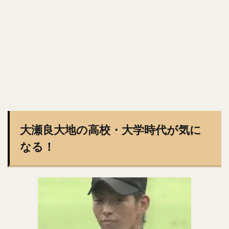
岡本健（おかもとけん）
斉藤和巳（さいとうかずみ）
松田遼馬（まつだりょうま）
渡邉陸（わたなべりく）
福田秀平（ふくだしゅうへい）
谷川原健太（たにがわらけんた）
黒瀬健太（くろせけんた）
西川遥輝（にしかわはるき）
柿木蓮（かきぎれん）
今村猛（いまむらたける）
大竹寛（おおたけかん）
藤原恭大（ふじわらきょうた）
京田陽太（きょうだようた）
乙坂智（おとさかとも）
大瀬良大地の高校・大学時代が気に
安樂智大（あんらくともひろ）
唐川侑己（からかわゆうき）
イチロー
なる！
馬原孝浩（まはらたかひろ）
来田涼斗（きた りょうと）
ダヤン・ビシエド ・ペレス
アダム・ブレット・ウォーカー2世
若林楽人（わかばやしがくと）
椋木蓮（むくのきれん）
里崎智也（さとざきともや）