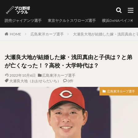
カテゴリー
読売ジャイアンツ選手
東京ヤクルトスワローズ選手
横浜DeNAベイスタ
タグ
HOME
広島東洋カープ選手
大瀬良大地が結婚した嫁・浅田真由と
中村剛也（なかむらたけや）
十亀剣（とがめけん）
外崎修汰（とのさきしゅうた）
大瀬良大地が結婚した嫁・浅田真由と子供は？と弟
岩嵜翔（いわさきしょう）
が亡くなった！？高校・大学時代は？
日暮矢麻人（ひぐらしやまと）
2022年10月6日
広島東洋カープ選手
柳田悠岐（やなぎたゆうき）
大瀬良大地（おおせらだいち）
0件
源田壮亮（げんだそうすけ）
広島東洋カープ選手
秋山幸二（あきやまこうじ）
近本光司（ちかもとこうじ）
村上宗隆（むらかみむねたか）
中島卓也（なかしまたくや）
杉浦稔大（すぎうらとしひろ）