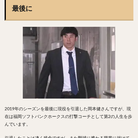
九里亜蓮（くりあれん）
ルビー・デラロサ
最後に
大城卓三（おおしろたくみ）
高橋周平（たかはししゅうへい）
神里和毅（かみざとかずき）
早川隆久（はやかわたかひさ）
清田育宏（きよたいくひろ）
伊藤大海（いとうひろみ）
岡島豪郎（おかじまたけろう）
高橋奎二（たかはしけいじ）
ゼラス・ラマー・ウィーラー
中川圭太（なかがわけいた）
青柳晃洋（あおやぎこうよう）
玉井大翔（たまいたいしょう）
2019年のシーズンを最後に現役を引退した岡本健さんですが、現
アーロン・ジェームズ・ジャッジ
在は福岡ソフトバンクホークスの打撃コーチとして第2の人生を歩
亀井善行（かめいよしゆき）
三森大貴（みもりまさき）
んでいます。
則本昂大（のりもとたかひろ）
増田珠（ますだしゅう）
引退したことは凄く残念ですが、また野球に携わる職業に就けて