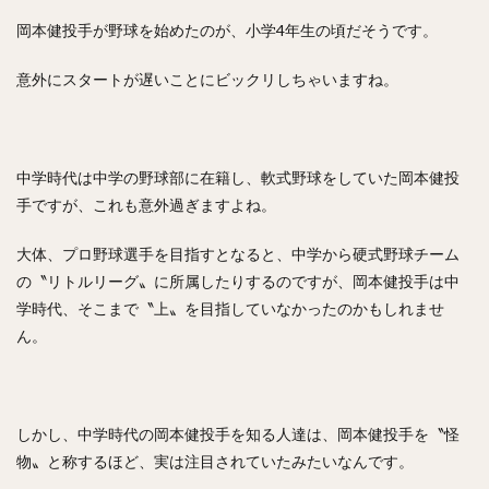
岡本健投手が野球を始めたのが、小学4年生の頃だそうです。
村松有人（むらまつありひと）
椎野新（しいのあらた）
田城飛翔（たしろつばさ）
能見篤史（のうみあつし）
意外にスタートが遅いことにビックリしちゃいますね。
阿部慎之助（あべしんのすけ）
高井雄平（たかいゆうへい）
吉川光夫（よしかわみつお）
鈴木誠也（すずきせいや）
中学時代は中学の野球部に在籍し、軟式野球をしていた岡本健投
西川龍馬（にしかわりょうま）
手ですが、これも意外過ぎますよね。
吉田正尚（よしだまさたか）
大体、プロ野球選手を目指すとなると、中学から硬式野球チーム
レオニス・マーティン・タパネス
の〝リトルリーグ〟に所属したりするのですが、岡本健投手は中
戸柱恭孝（とばしらやすたか）
学時代、そこまで〝上〟を目指していなかったのかもしれませ
井上広大（いのうえこうた）
ん。
島内宏明（しまうちひろあき）
増井浩俊（ますいひろとし）
西岡剛（にしおかつよし）
桑田真澄（くわたますみ）
髙濱祐仁（たかはまゆうと）
しかし、中学時代の岡本健投手を知る人達は、岡本健投手を〝怪
大関友久（おおぜきともひさ）
増田陸（ますだりく）
物〟と称するほど、実は注目されていたみたいなんです。
藤本博史（ふじもとひろし）