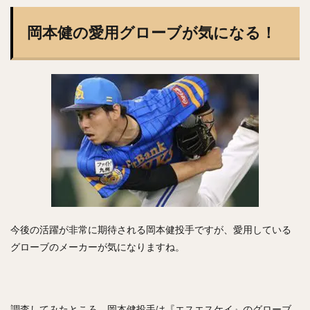
矢野燿大（やのあきひろ）
西勇輝（にしゆうき）
岡本健の愛用グローブが気になる！
高田知季（たかたともき）
杉谷拳士（すぎやけんし）
渡邉諒（わたなべりょう）
小園海斗（こぞのかいと）
菅野智之（すがのともゆき）
重信慎之介（しげのぶしんのすけ）
大島洋平（おおしまようへい）
国吉佑樹（くによしゆうき）
柳町達（やなぎまちたつる）
杉本裕太郎（すぎもとゆうたろう）
呉念庭（ウー・ネンティン）
山崎福也（やまさきさちや）
由規（よしのり）
今後の活躍が非常に期待される岡本健投手ですが、愛用している
成瀬善久（なるせよしひさ）
松川虎生（まつかわこう）
グローブのメーカーが気になりますね。
山瀬慎之助（やませしんのすけ）
加藤貴之（かとうたかゆき）
蛭間拓哉（ひるまたくや）
新井貴浩（あらいたかひろ）
リバン・モイネロ・ピタ
調査してみたところ、岡本健投手は『エスエスケイ』のグローブ