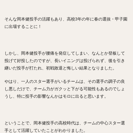
コーリー・スパンジェンバーグ
荻野貴司（おぎのたかし）
銀次（ぎんじ）
そんな岡本健投手の活躍もあり、高校3年の年に春の選抜・甲子園
林晃汰（はやしこうた）
藤岡裕大（ふじおかゆうだい）
に出場することに！
又吉克樹（またよしかつき）
森下暢仁（もりしたまさと）
辛島航（からしまわたる）
宇田川優希（うだがわゆうき）
しかし、岡本健投手が腰痛を発症してしまい、なんとか登板して
秋広優人（あきひろゆうと）
ランディ・メッセンジャー
投げて好投したのですが、長いイニングは投げられず、後を引き
今井達也（いまいたつや）
継いだ投手が打たれ、初戦敗退と悔しい結果となりました。
城島健司（じょうじまけんじ）
やはり、一人のスター選手がいるチームは、その選手の調子の良
小澤怜史（こざわれいじ）
平井克典（ひらいかつのり）
し悪しだけで、チーム力がガクッと下がる可能性もあるのでしょ
松坂大輔（まつざかだいすけ）
うし、特に投手の影響なんかはモロに出ると思います。
江川智晃（えがわともあき）
真砂勇介（まさごゆうすけ）
藤浪晋太郎（ふじなみしんたろう）
ということで、岡本健投手の高校時代は、チームの中心スター選
高橋純平（たかはしじゅんぺい）
手として活躍していたことがわかりました。