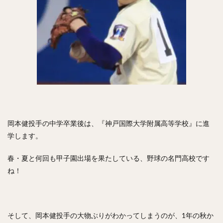
工藤公康（くどうきみやす）
松中信彦（まつなかのぶひこ）
水谷瞬（みずたにしゅん）
甲斐拓也（かいたくや）
茂木栄五郎（もぎえいごろう）
高橋朋己（たかはしともみ）
中村悠平（なかむらゆうへい）
秋吉亮（あきよしりょう）
緒方孝市（おがたこういち）
柴原洋（しばはらひろし）
スティーブン・モヤ・メルセデス
根尾昂（ねおあきら）
岡本健投手の中学卒業後は、『神戸国際大学附属高等学校』に進
学します。
上茶谷大河（かみちゃたにたいが）
高山俊（たかやましゅん）
松井稼頭央（まついかずお）
春・夏と何回も甲子園出場を果たしている、野球の名門高校です
安達了一（あだちりょういち）
ね！
赤星憲広（あかほしのりひろ）
畠山和洋（はたけやまかずひろ）
石井一成（いしいかずなり）
藤井皓哉（ふじいこうや）
そして、岡本健投手の大物ぶりがわかってしまうのが、1年の秋か