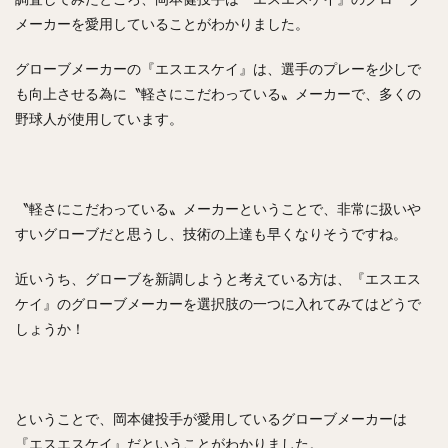
内川聖一（うちかわせいいち）
メーカーを愛用していることがわかりました。
堀内汰門（ほりうちたもん）
山口俊（やまぐちしゅん）
グローブメーカーの『エスエスケイ』は、選手のプレーを少しで
張本優大（はりもとまさひろ）
も向上させる為に〝軽さにこだわっている〟メーカーで、多くの
松本裕樹（まつもとゆうき）
野球人が使用しています。
浅村栄斗（あさむらひでと）
石川柊太（いしかわしゅうた）
西川愛也（にしかわまなや）
〝軽さにこだわっている〟メーカーということで、非常に扱いや
高谷裕亮（たかやひろあき）
すいグローブだと思うし、技術の上達も早くなりそうですね。
清宮幸太郎（きよみやこうたろう）
近いうち、グローブを新調しようと考えている方は、『エスエス
平沼翔太（ひらぬましょうた）
ケイ』のグローブメーカーを選択肢の一つに入れてみてはどうで
安部友裕（あべともひろ）
しょうか！
戸郷翔征（とごうしょうせい）
陽岱鋼（ようだいかん）
吉見一起（よしみかずき）
三浦大輔（みうらだいすけ）
笹川吉康（ささがわよしやす）
ということで、岡本健投手が愛用しているグローブメーカーは
鈴木大地（すずきだいち）
ヘロニモ・フランスア
『エスエスケイ』だということがわかりました。