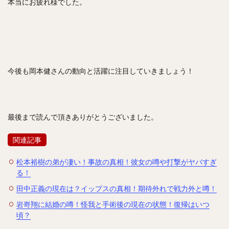
本当にお疲れ様でした。
亀井義行（かめいよしゆき）
上林誠知（うえばやしせいじ）
加治屋蓮（かじやれん）
増田達至（ますだたつし）
岡本和真（おかもとかずま）
新垣渚（あらがきなぎさ）
板東湧梧（ばんどうゆうご）
渡邊勇太朗（わたなべゆうたろう）
今後も岡本健さんの動向と活躍に注目していきましょう！
福留孝介（ふくどめこうすけ）
辻発彦（つじはつひこ）
山田哲人（やまだてつと）
宮西尚生（みやにしなおき）
栗山英樹（くりやまひでき）
最後まで読んで頂きありがとうございました。
長野久義（ちょうのひさよし）
関連記事
田口麗斗（たぐちかずと）
安田尚憲（やすだひさのり）
石川昴弥（いしかわたかや）
松本裕樹の弟が凄い！事故の真相！彼女の噂や打撃がヤバすぎ
る！
細川成也（ほそかわせいや）
田中正義の現在は？イップスの真相！期待外れで戦力外と噂！
牧田和久（まきたかずひさ）
二木康太（ふたきこうた）
岩嵜翔に結婚の噂！怪我と手術後の現在の状態！復帰はいつ
稲葉篤紀（いなばあつのり）
細川亨（ほそかわとおる）
頃？
黒川史陽（くろかわふみや）