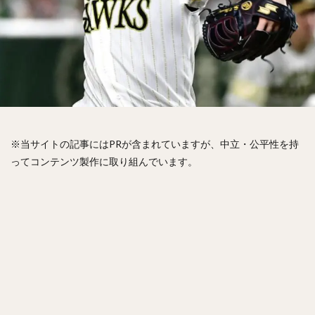
松山竜平（まつやまりゅうへい）
田中将大（たなかまさひろ）
中村奨吾（なかむらしょうご）
阿部寿樹（あべとしき）
桑原将志（くわはらまさゆき）
宋家豪（ソン・チャーホウ）
益田直也（ますだなおや）
清原和博（きよはらかずひろ）
仁志敏久（にしとしひさ）
太田光（おおたひかる）
※当サイトの記事にはPRが含まれていますが、中立・公平性を持
田村龍弘（たむらたつひろ）
ってコンテンツ製作に取り組んでいます。
翁田大勢（おうたたいせい）
上原健太（うえはらけんた）
山崎颯一郎（やまざきそういちろう）
ロベルト・オスナ・キンテーロ
アレクサンダー・ラモン・ラミレス・キニョネス
アリエル・ミランダ・ギル
中村宜聖（なかむらたかまさ）