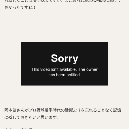
岡本健（おかもとけん）
斉藤和巳（さいとうかずみ）
良かったですね！
松田遼馬（まつだりょうま）
渡邉陸（わたなべりく）
福田秀平（ふくだしゅうへい）
谷川原健太（たにがわらけんた）
黒瀬健太（くろせけんた）
西川遥輝（にしかわはるき）
柿木蓮（かきぎれん）
今村猛（いまむらたける）
大竹寛（おおたけかん）
藤原恭大（ふじわらきょうた）
京田陽太（きょうだようた）
乙坂智（おとさかとも）
安樂智大（あんらくともひろ）
唐川侑己（からかわゆうき）
イチロー
馬原孝浩（まはらたかひろ）
来田涼斗（きた りょうと）
ダヤン・ビシエド ・ペレス
アダム・ブレット・ウォーカー2世
岡本健さんがプロ野球選手時代の活躍ぶりを忘れることなく記憶
若林楽人（わかばやしがくと）
椋木蓮（むくのきれん）
に残しておきたいと思います。
里崎智也（さとざきともや）