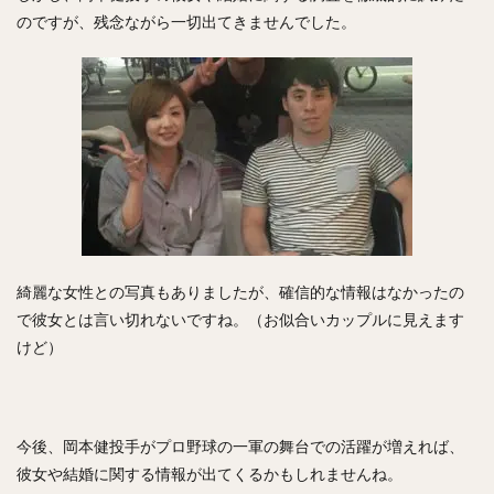
のですが、残念ながら一切出てきませんでした。
川原弘之（かわはらひろゆき）
杉内俊哉（すぎうちとしや）
森友哉（もりともや）
王貞治（おうさだはる）
糸井嘉男（いといよしお）
長谷川勇也（はせがわゆうや）
高津臣吾（たかつしんご）
吉田輝星（よしだこうせい）
中村奨成（なかむらしょうせい）
一岡竜司（いちおかりゅうじ）
筒香嘉智（つつごうよしとも）
石川歩（いしかわあゆむ）
綺麗な女性との写真もありましたが、確信的な情報はなかったの
で彼女とは言い切れないですね。（お似合いカップルに見えます
宮崎敏郎（みやざきとしろう）
けど）
佐藤輝明（さとうてるあき）
藤平尚真（ふじひらしょうま）
田嶋大樹（たじまだいき）
松井秀喜（まついひでき）
今後、岡本健投手がプロ野球の一軍の舞台での活躍が増えれば、
上原浩治（うえはらこうじ）
彼女や結婚に関する情報が出てくるかもしれませんね。
平石洋介（ひらいしようすけ）