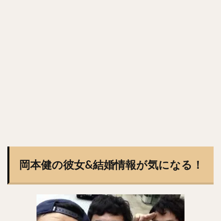
森浦大輔（もりうらだいすけ）
長嶋一茂（ながしまかずしげ）
西舘勇陽（にしだてゆうひ）
ウラディミール・バレンティン
中村晨（なかむらしん）
古谷優人（ふるやゆうと）
大竹耕太郎（おおたけこうたろう）
嶋基宏（しまもとひろ）
本多雄一（ほんだゆういち）
梅野隆太郎（うめのりゅうたろう）
牧原大成（まきはらたいせい）
笠谷俊介（かさやしゅんすけ）
釜元豪（かまもとごう）
石川雅規（いしかわまさのり）
岡本健の彼女&結婚情報が気になる！
有原航平（ありはらこうへい）
大瀬良大地（おおせらだいち）
中崎翔太（なかざきしょうた）
前田健太（まえだけんた）