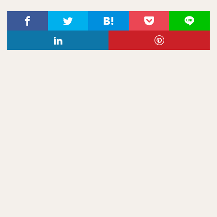
渡辺直人（わたなべなおと）
グレゴリー・ポランコ
福田周平（ふくだしゅうへい）
中嶋聡（なかじまさとし）
山下舜平大（やましたしゅんぺいた）
古川侑利（ふるかわゆうり）
検索