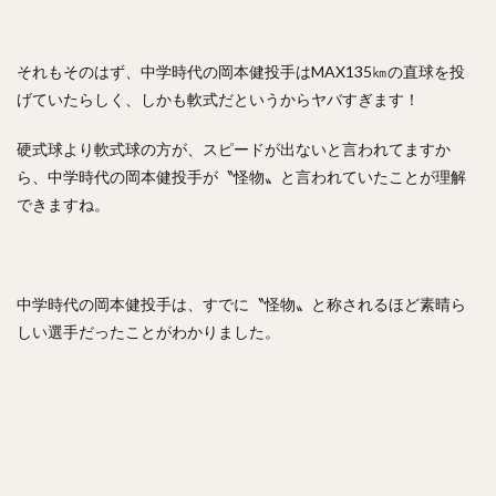
中森俊介（なかもりしゅんすけ）
松尾汐恩（まつおしおん）
それもそのはず、中学時代の岡本健投手はMAX135㎞の直球を投
げていたらしく、しかも軟式だというからヤバすぎます！
石塚綜一郎（いしづかそういちろう）
ザッカリー・シェリダン・ニール
二保旭（にほあきら）
硬式球より軟式球の方が、スピードが出ないと言われてますか
和田毅（わだつよし）
孫正義（そんまさよし）
ら、中学時代の岡本健投手が〝怪物〟と言われていたことが理解
川瀬晃（かわせひかる）
東浜巨（ひがしはまなお）
できますね。
武田翔太（たけだしょうた）
田浦文丸（たうらふみまる）
若田部健一（わかたべけんいち）
中学時代の岡本健投手は、すでに〝怪物〟と称されるほど素晴ら
しい選手だったことがわかりました。
高橋光成（たかはしこうな）
寺島成輝（てらしまなるき）
上沢直之（うわさわなおゆき）
佐々岡真司（ささおかしんじ）
田中広輔（たなかこうすけ）
Tー岡田（ティーおかだ）