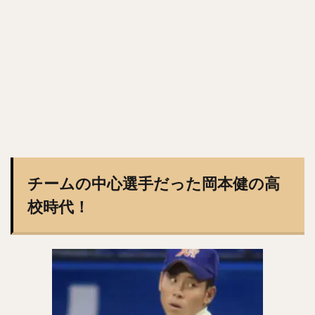
佐々木郎希（ささきろうき）
今永昇太（いまながしょうた）
西純矢（にしじゅんや）
チェン・ウェイン（陳偉殷）
山岡泰輔（やまおかたいすけ）
中島裕之（なかじまひろゆき）
高橋由伸（たかはしよしのぶ）
野村・ジェームス・祐希（のむら ジェームス ゆうき）
中谷将太（なかたに まさひろ）
塩見泰隆（しおみやすたか）
與座海人（よざかいと）
チームの中心選手だった岡本健の高
岡林勇希（おかばやしゆうき）
校時代！
落合博満（おちあいひろみつ）
ジュリスベル・グラシアル・ガルシア
五十嵐亮太（いがらしりょうた）
嘉弥真新也（かやましんや）
寺原隼人（てらはらはやと）