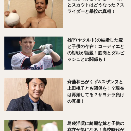
とスカウトはどうなった？ス
ライダーと暴投の真相！
雄平(ヤクルト)の結婚した嫁
と子供の存在！コーディエと
の対戦が話題！筋肉とダルビ
ッシュとの関係も！
斉藤和巳がくず&スザンヌと
上田桃子とも関係を！？現在
は再婚してる？サヨナラ負け
の真相！
島袋洋奨に綺麗な嫁と子供の
存在が気になる！高校時代が