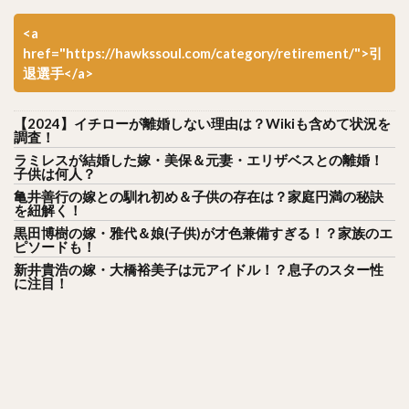
<a
href="https://hawkssoul.com/category/retirement/">引
退選手</a>
【2024】イチローが離婚しない理由は？Wikiも含めて状況を
調査！
ラミレスが結婚した嫁・美保＆元妻・エリザベスとの離婚！
子供は何人？
亀井善行の嫁との馴れ初め＆子供の存在は？家庭円満の秘訣
を紐解く！
黒田博樹の嫁・雅代＆娘(子供)が才色兼備すぎる！？家族のエ
ピソードも！
新井貴浩の嫁・大橋裕美子は元アイドル！？息子のスター性
に注目！