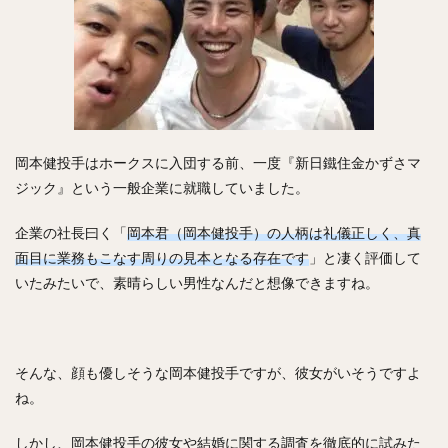
澤村拓一（さわむらひろかず）
佐野恵太（さのけいた）
三嶋一輝（みしまかずき）
瀧中瞭太（たきなかりょうた）
宮城大弥（みやぎひろや）
石井一久（いしいかずひさ）
紅林弘太郎（くればやしこうたろう）
岡本健投手はホークスに入団する前、一度『
新日鐵住金かずさマ
炭谷銀仁朗（すみたにぎんじろう）
ジック
』という一般企業に就職していました。
野村勇（のむらいさみ）
五十幡亮汰（いそばたりょうた）
企業の社長曰く「
岡本君（岡本健投手）の人柄は礼儀正しく、真
面目に業務もこなす周りの見本となる存在です
」と凄く評価して
清水昇（しみずのぼる）
いたみたいで、素晴らしい男性なんだと想像できますね。
栗林良吏（くりばやしりょうじ）
オコエ瑠偉（おこえるい）
下村海翔（しもむらかいと）
エルネスト・アントニオ・メヒア・アルバラード
そんな、顔も優しそうな岡本健投手ですが、彼女がいそうですよ
中田賢一（なかたけんいち）
ね。
吉住晴斗（よしずみはると）
大隣憲司（おおとなりけんじ）
しかし、岡本健投手の彼女や結婚に関する調査を徹底的に試みた