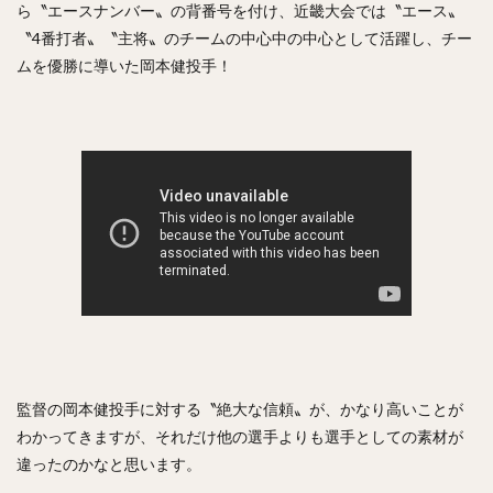
正木智也（まさきともや）
宮森智志（みやもりさとし）
ら〝エースナンバー〟の背番号を付け、近畿大会では〝エース〟
〝4番打者〟〝主将〟のチームの中心中の中心として活躍し、チー
柳裕也（やなぎゆうや）
平沢大河（ひらさわたいが）
ムを優勝に導いた岡本健投手！
デニス・サファテ
井口資仁（いぐちただひと）
坂本勇人（さかもとはやと）
小久保裕紀（こくぼひろき）
市川友也（いちかわともや）
松井裕樹（まついゆうき）
永江恭平（ながえきょうへい）
甲斐野央（かいのひろし）
藤川球児（ふじかわきゅうじ）
高橋礼（たかはしれい）
川端慎吾（かわばたしんご）
堀瑞輝（ほりみずき）
野村祐輔（のむらゆうすけ）
津森宥紀（つもりゆうき）
岡田貴弘（おかだたかひろ）
大野雄大（おおのゆうだい）
監督の岡本健投手に対する〝絶大な信頼〟が、かなり高いことが
濱口遥大（はまぐちはるひろ）
わかってきますが、それだけ他の選手よりも選手としての素材が
違ったのかなと思います。
糸原健斗（いとはらけんと）