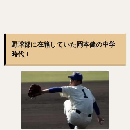
井上晴哉（いのうえせいや）
倉本寿彦（くらもととしひこ）
北條史也（ほうじょうふみや）
辰巳涼介（たつみりょうすけ）
平野佳寿（ひらのよしひさ）
野球部に在籍していた岡本健の中学
ジェフリー・レオナル・マルテ・ポーリーノ
時代！
古田敦也（ふるたあつや）
淺間大基（あさまだいき）
井上朋也（いのうえともや）
コリン・レイ
上川畑大悟（かみかわばただいご）
湯浅京己（ゆあさあつき）
横川凱（よこがわかい）
椎葉剛（しいばつよし）
カーター・スチュワート・ジュニア
九鬼隆平（くきりゅうへい）
周東佑京（しゅうとううきょう）
奪Sh!（ダッシュ）
川崎宗則（かわさきむねのり）