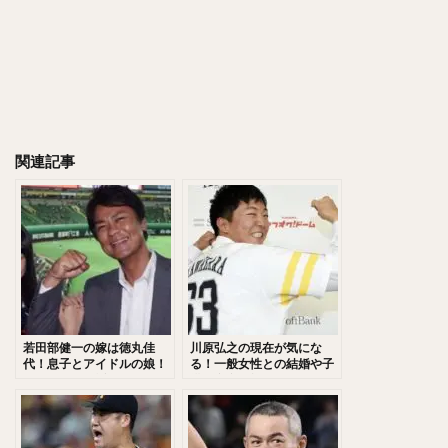
千賀滉大（せんがこうだい）
大山悠輔（おおやまゆうすけ）
岸孝之（きしたかゆき）
明石健志（あかしけんじ）
栗原陵矢（くりはらりょうや）
熊代聖人（くましろまさと）
関連記事
秋山翔吾（あきやましょうご）
野村大樹（のむらだいじゅ）
小川泰弘（おがわやすひろ）
大田泰示（おおたたいし）
宮台康平（みやだいこうへい）
堂林翔太（どうばやししょうた）
ダルビッシュ・セファット・ファリード・有
角中勝也（かくなかかつや）
若田部健一の嫁は徳丸佳
川原弘之の現在が気にな
代！息子とアイドルの娘！
る！一般女性との結婚や子
新庄剛志（しんじょうつよし）
コーチとして活躍！
供の存在が知りたい！兄と
弟の存在！
中井大介（なかいだいすけ）
小深田大翔（こぶかたひろと）