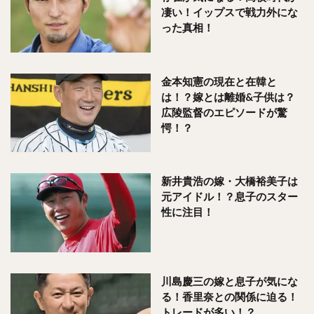
凄い！イップスで戦力外にな
った真相！
金本知憲の現在と在韓と
は！？嫁とは離婚&子供は？
広陵監督のエピソードが驚
愕！？
新井貴浩の嫁・大橋裕美子は
元アイドル！？息子のスター
性に注目！
川島慶三の嫁と息子が気にな
る！香里奈との関係に迫る！
トレードが多い！？