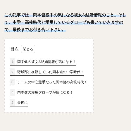
笠原大芽（かさはらたいが）
金子侑司（かねこゆうじ）
奥川恭伸（おくがわやすのぶ）
この記事では、岡本健投手の気になる彼女&結婚情報のこと。
そし
て、中学・高校時代と愛用しているグローブも書いていきますの
近藤健介（こんどうけんすけ）
で、最後までお付き合い下さい。
王柏融（ワン・ボーロン）
クリス・ジョンソン
大谷翔平（おおたにしょうへい）
美馬学（みままなぶ）
山崎康晃（やまさきやすあき）
目次
柴田竜拓（しばたたつひろ）
1
岡本健の彼女&結婚情報が気になる！
涌井秀章（わくいひであき）
2
野球部に在籍していた岡本健の中学時代！
ニコラス・アンドレス・マルティネス
3
チームの中心選手だった岡本健の高校時代！
梶谷隆幸（かじたにたかゆき）
二岡智宏（におかともひろ）
4
岡本健の愛用グローブが気になる！
金本知憲（かねもとともあき）
5
最後に
釜田佳直（かまたよしなお）
山口航輝（やまぐちこうき）
井納翔一（いのうしょういち）