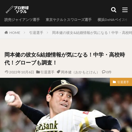
カテゴリー
読売ジャイアンツ選手
東京ヤクルトスワローズ選手
横浜DeNAベイスタ
タグ
HOME
引退選手
岡本健の彼女&結婚情報が気になる！中学・高校
中村剛也（なかむらたけや）
十亀剣（とがめけん）
外崎修汰（とのさきしゅうた）
岡本健の彼女&結婚情報が気になる！中学・高校時
岩嵜翔（いわさきしょう）
代！グローブも調査！
日暮矢麻人（ひぐらしやまと）
2022年10月6日
引退選手
岡本健（おかもとけん）
0件
柳田悠岐（やなぎたゆうき）
源田壮亮（げんだそうすけ）
引退選手
秋山幸二（あきやまこうじ）
近本光司（ちかもとこうじ）
村上宗隆（むらかみむねたか）
中島卓也（なかしまたくや）
杉浦稔大（すぎうらとしひろ）