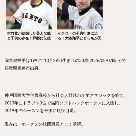
佐々木千隼（ささきちはや）
小林誠司（こばやしせいじ）
清水隆行（しみずたかゆき）
岸潤一郎（きしじゅんいちろう）
大竹寛が結婚した美人な嫁
イチローの不貞行為に迫
と子供の存在！戸郷に伝授
る！大谷翔平とどっちが天
伏見寅威（ふしみとらい）
今川優馬（いまがわゆうま）
するラーメンの食べ方と
才？名言が熱すぎる！
は？FAで移籍した際の人的
湯浅大（ゆあさだい）
牧秀悟（まきしゅうご）
補償が話題！
大津亮介（おおつりょうすけ）
岡本健投手は1992年10月29日生まれの33歳(2026/08/07時点)で、
兵庫県姫路市出身。
前田悠伍（まえだゆうご）
アルフレド・デスパイネ ・ロドリゲス
中村晃（なかむらあきら）
神戸国際大学付属高校から社会人野球のかずさマジックを経て、
古澤勝吾（ふるさわしょうご）
2013年にドラフト3位で福岡ソフトバンクホークスに入団し、
大本将吾（おおもとしょうご）
2019年のシーズンを最後に現役引退。
島袋洋奨（しまぶくろようすけ）
木村文紀（きむらふみかず）
栗山巧（くりやまたくみ）
現在は、ホークスの球団職員として活躍。
片耳・フェイスガードヘルメット