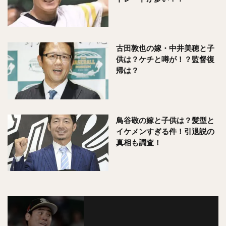
古田敦也の嫁・中井美穂と子
供は？ケチと噂が！？監督復
帰は？
鳥谷敬の嫁と子供は？髪型と
イケメンすぎる件！引退説の
真相も調査！