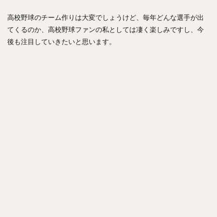
斎藤佑樹（さいとうゆうき）
高校野球のチーム作りは大変でしょうけど、毎年どんな選手が出
鶴岡慎也（つるおかしんや）
會澤翼（あいざわつばさ）
てくるのか、高校野球ファンの私としては凄く楽しみですし、今
マシュー・コディ・ムーア
吉川尚輝（よしかわなおき）
後も注目していきたいと思います。
平田良介（ひらたりょうすけ）
伊藤光（いとうひかる）
佐藤直樹（さとうなおき）
宗佑磨（むねゆうま）
比嘉幹貴（ひがもとき）
若月健矢（わかつきけんや）
高橋尚成（たかはしひさのり）
武田愛斗（たけだあいと）
松本剛（まつもとごう）
立岡宗一郎（たておかそういちろう）
太田椋（おおたりょう）
ラーズ・ヌートバー
中山礼都（なかやまらいと）
リック・バンデンハーク
今宮健太（いまみやけんた）
城所龍磨（きどころりゅうま）
尾形崇斗（おがたしゅうと）
平良海馬（たいらかいま）
松本航（まつもとわたる）
泉圭輔（いずみけいすけ）