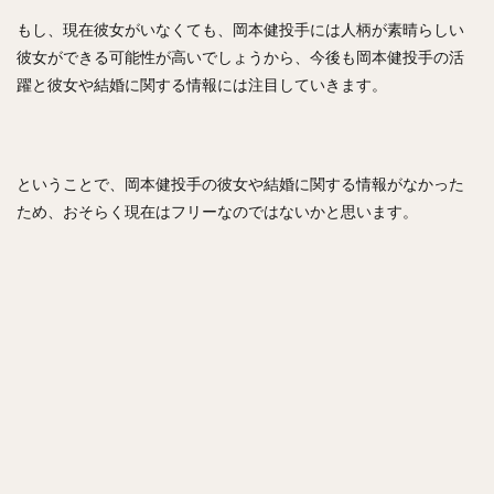
フレディ・ホセ・ガルビス
中野拓夢（なかのたくむ）
もし、現在彼女がいなくても、岡本健投手には人柄が素晴らしい
彼女ができる可能性が高いでしょうから、今後も岡本健投手の活
海野隆司（うみのたかし）
高橋宏斗（たかはしひろと）
躍と彼女や結婚に関する情報には注目していきます。
嶺井博希（みねいひろき）
村上頌樹（むらかみしょうき）
オスカー・ルイス・コラス・レオン
ということで、岡本健投手の彼女や結婚に関する情報がなかった
丸佳浩（まるよしひろ）
吉村裕基（よしむらゆうき）
ため、おそらく現在はフリーなのではないかと思います。
奥村政稔（おくむらまさと）
川島慶三（かわしまけいぞう）
杉山一樹（すぎやまかずき）
森唯斗（もりゆいと）
田中正義（たなかせいぎ）
美間優槻（みまゆうき）
関川浩一（せきかわこういち）
青木宣親（あおきのりちか）
金子弌大（かねこちひろ）
菊池涼介（きくちりょうすけ）
高橋昂也（たかはしこうや）
山本由伸（やまもとよしのぶ）