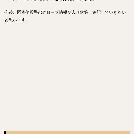
ジェリー・サンズ
佐藤由規（さとうよしのり）
今後、岡本健投手のグローブ情報が入り次第、追記していきたい
松原聖弥（まつばらせいや）
と思います。
北山亘基（きたやまこうき）
今村信貴（いまむらのぶたか）
河野竜生（かわのりゅうせい）
マイク・トラウト
黒田博樹（くろだひろき）
ロベルト・アレキサンダー・スアレス・スベーロ
内海哲也（うつみてつや）
塚田正義（つかだまさよし）
山川穂高（やまかわほたか）
摂津正（せっつただし）
松田宣浩（まつだのぶひろ）
清水陸哉（しみずりくや）
砂川リチャードオブライエン（すながわリチャードオブライエ
ン）
西田哲朗（にしだてつろう）
鳥谷敬（とりたにたかし）
中田翔（なかたしょう）
万波中正（まんなみちゅうせい）