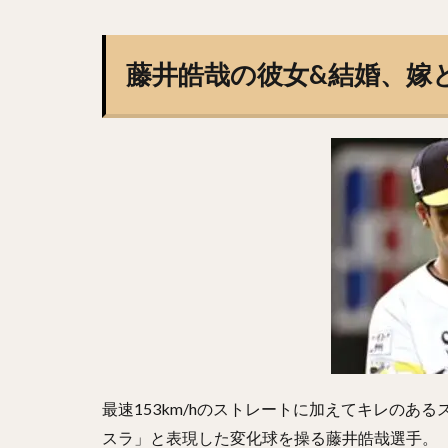
藤井皓哉（ふじい
柳裕也（やなぎゆ
藤井皓哉の彼女&結婚、嫁
坂本勇人（さかも
松井裕樹（まつい
藤川球児（ふじか
堀瑞輝（ほりみず
岡田貴弘（おかだ
糸原健斗（いとは
林晃汰（はやしこ
森下暢仁（もりし
秋広優人（あきひ
城島健司（じょう
松坂大輔（まつざ
最速153km/hのストレートに加えてキレのあ
藤浪晋太郎（ふじ
スラ」と表現した変化球を操る藤井皓哉選手。
鶴岡慎也（つるお