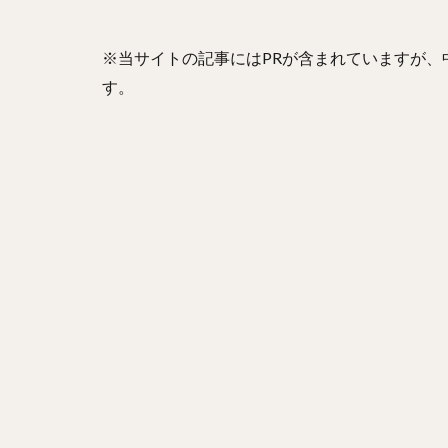
山崎康晃（やまさ
ニコラス・アンド
※当サイトの記事にはPRが含まれていますが
金本知憲（かねも
す。
井納翔一（いのう
西舘勇陽（にしだ
古谷優人（ふるや
本多雄一（ほんだ
笠谷俊介（かさや
有原航平（ありは
前田健太（まえだ
三嶋一輝（みしま
石井一久（いしい
野村勇（のむらい
栗林良吏（くりば
エルネスト・アン