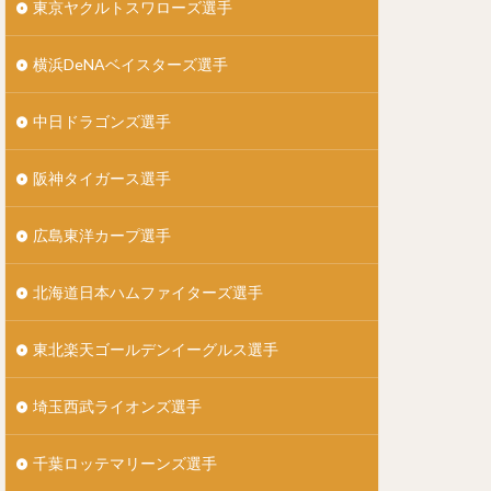
東京ヤクルトスワローズ選手
なかむらたかまさ）
横浜DeNAベイスターズ選手
）
中日ドラゴンズ選手
た）
阪神タイガース選手
んじょうつよし）
）
広島東洋カープ選手
う）
悟（まきしゅうご）
北海道日本ハムファイターズ選手
ドリゲス
）
東北楽天ゴールデンイーグルス選手
）
埼玉西武ライオンズ選手
）
）
千葉ロッテマリーンズ選手