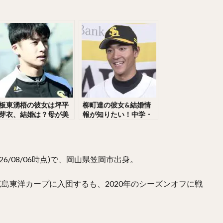
なりけんじ）
川原弘之（かわはらひろゆき）
杉内俊哉（すぎうちとし
や）
王貞治（おうさだはる）
糸井嘉男（いといよしお）
がわゆうや）
高津臣吾（たかつしんご）
吉田輝星（よしだこうせい）
らしょうせい）
一岡竜司（いちおかりゅうじ）
筒香嘉智（つつごうよ
あゆむ）
宮崎敏郎（みやざきとしろう）
佐藤輝明（さとうてるあき）
らしょうま）
田嶋大樹（たじまだいき）
松井秀喜（まついひでき）
らこうじ）
平石洋介（ひらいしようすけ）
フレディ・ホセ・ガルビス
板東湧梧の彼女は坪平
柳町達の彼女&結婚情
芽衣、結婚は？母が美
報が知りたい！中学・
たくむ）
海野隆司（うみのたかし）
高橋宏斗（たかはしひろと）
人！？甲子園は？
高校・大学時代も深堀
ひろき）
村上頌樹（むらかみしょうき）
オスカー・ルイス・コラス・
り調査！
ひろ）
吉村裕基（よしむらゆうき）
奥村政稔（おくむらまさと）
26/08/06時点)で、岡山県笠岡市出身。
まけいぞう）
杉山一樹（すぎやまかずき）
森唯斗（もりゆいと）
せいぎ）
美間優槻（みまゆうき）
関川浩一（せきかわこういち）
広島東洋カープに入団するも、2020年のシーズンオフに戦
のりちか）
金子弌大（かねこちひろ）
菊池涼介（きくちりょうすけ）
しこうや）
山本由伸（やまもとよしのぶ）
井上晴哉（いのうえせいや
ととしひこ）
北條史也（ほうじょうふみや）
辰巳涼介（たつみりょう