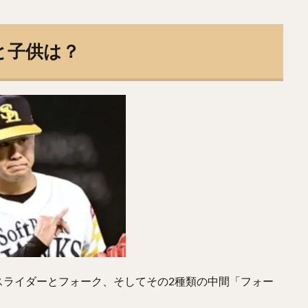
こうや）
正木智也（まさきともや）
宮森智志（みやもりさとし）
うや）
平沢大河（ひらさわたいが）
デニス・サファテ
井口資仁（
と子供は？
とはやと）
小久保裕紀（こくぼひろき）
市川友也（いちかわともや）
ゆうき）
永江恭平（ながえきょうへい）
甲斐野央（かいのひろし）
わきゅうじ）
高橋礼（たかはしれい）
川端慎吾（かわばたしんご）
き）
野村祐輔（のむらゆうすけ）
津森宥紀（つもりゆうき）
たかひろ）
大野雄大（おおのゆうだい）
濱口遥大（はまぐちはるひろ
らけんと）
コーリー・スパンジェンバーグ
荻野貴司（おぎのたかし）
うた）
藤岡裕大（ふじおかゆうだい）
又吉克樹（またよしかつき）
たまさと）
辛島航（からしまわたる）
宇田川優希（うだがわゆうき）
ろゆうと）
ランディ・メッセンジャー
今井達也（いまいたつや）
じまけんじ）
小澤怜史（こざわれいじ）
平井克典（ひらいかつのり）
かだいすけ）
江川智晃（えがわともあき）
真砂勇介（まさごゆうすけ
るスライダーとフォーク、そしてその2種類の中間「フォー
なみしんたろう）
高橋純平（たかはしじゅんぺい）
斎藤佑樹（さいと
かしんや）
會澤翼（あいざわつばさ）
マシュー・コディ・ムーア