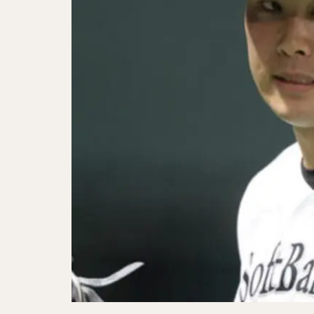
アレクサンダー・
千賀滉大（せんが
明石健志（あかし
秋山翔吾（あきや
大田泰示（おおた
ダルビッシュ・セ
中井大介（なかい
小林誠司（こばや
伏見寅威（ふしみ
大津亮介（おおつ
中村晃（なかむら
島袋洋奨（しまぶ
片耳・フェイスガ
奥川恭伸（おくが
クリス・ジョンソ