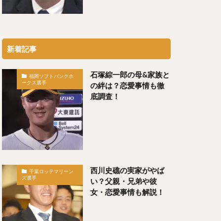
（わかつきけんや）
新着記事
石塚綜一郎の母&家族と
福岡ソフトバンクホ
ークス選手
の絆は？恋愛事情も徹
底調査！
勇輝（にしゆうき）
け）
）
ちや）
西川史礁の実家がやば
千葉ロッテマリーン
ズ選手
い？父親・兄弟や彼
女・恋愛事情も解説！
）