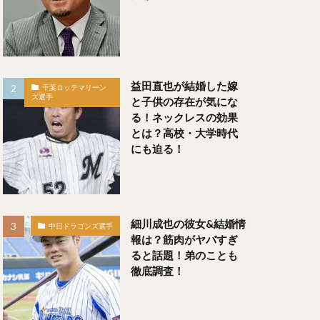
や）
しとも）
益田直也が結婚した嫁
千葉ロッテマリーン
ズ選手
と子供の存在が気にな
る！ネックレスの効果
とは？高校・大学時代
にも迫る！
レオン
細川成也の彼女&結婚情
中日ドラゴンズ選手
報は？筋肉がヤバすぎ
ると話題！弟のことも
徹底調査！
）
すけ）