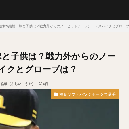
彼女&結婚、嫁と子供は？戦力外からのノーヒットノーラン！？スパイクとグロー
嫁と子供は？戦力外からのノー
らたけや）
十亀剣（とがめけん）
外崎修汰（とのさきしゅうた）
しょう）
日暮矢麻人（ひぐらしやまと）
柳田悠岐（やなぎたゆうき）
イクとグローブは？
そうすけ）
秋山幸二（あきやまこうじ）
近本光司（ちかもとこうじ）
みむねたか）
中島卓也（なかしまたくや）
杉浦稔大（すぎうらとしひ
井皓哉（ふじいこうや）
0件
まりゅうへい）
田中将大（たなかまさひろ）
中村奨吾（なかむらしょ
福岡ソフトバンクホークス選手
しき）
桑原将志（くわはらまさゆき）
宋家豪（ソン・チャーホウ）
なおや）
清原和博（きよはらかずひろ）
仁志敏久（にしとしひさ）
かる）
田村龍弘（たむらたつひろ）
翁田大勢（おうたたいせい）
らけんた）
山崎颯一郎（やまざきそういちろう）
ロベルト・オスナ・