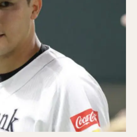
ラモン・ラミレス・キニョネス
アリエル・ミランダ・ギル
中村宜聖（
こうだい）
大山悠輔（おおやまゆうすけ）
岸孝之（きしたかゆき）
けんじ）
栗原陵矢（くりはらりょうや）
熊代聖人（くましろまさと）
ましょうご）
野村大樹（のむらだいじゅ）
小川泰弘（おがわやすひろ
たいし）
宮台康平（みやだいこうへい）
堂林翔太（どうばやししょう
ファット・ファリード・有
角中勝也（かくなかかつや）
新庄剛志（し
だいすけ）
小深田大翔（こぶかたひろと）
佐々木千隼（ささきちはや
しせいじ）
清水隆行（しみずたかゆき）
岸潤一郎（きしじゅんいちろ
とらい）
今川優馬（いまがわゆうま）
湯浅大（ゆあさだい）
牧秀
りょうすけ）
前田悠伍（まえだゆうご）
アルフレド・デスパイネ ・ロ
あきら）
古澤勝吾（ふるさわしょうご）
大本将吾（おおもとしょうご
くろようすけ）
木村文紀（きむらふみかず）
栗山巧（くりやまたくみ
ードヘルメット
笠原大芽（かさはらたいが）
金子侑司（かねこゆうじ
わやすのぶ）
近藤健介（こんどうけんすけ）
王柏融（ワン・ボーロン
ン
大谷翔平（おおたにしょうへい）
美馬学（みままなぶ）