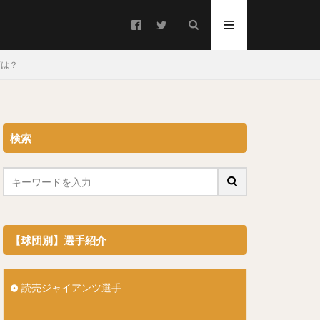
ブは？
検索
ろ）
うご）
【球団別】選手紹介
読売ジャイアンツ選手
キンテーロ