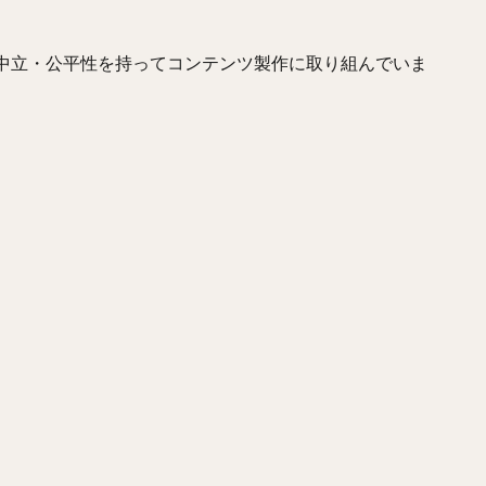
きやすあき）
柴田竜拓（しばたたつひろ）
涌井秀章（わくいひであき
レス・マルティネス
梶谷隆幸（かじたにたかゆき）
二岡智宏（におか
、中立・公平性を持ってコンテンツ製作に取り組んでいま
とともあき）
釜田佳直（かまたよしなお）
山口航輝（やまぐちこうき
しょういち）
森浦大輔（もりうらだいすけ）
長嶋一茂（ながしまかず
てゆうひ）
ウラディミール・バレンティン
中村晨（なかむらしん）
ゆうと）
大竹耕太郎（おおたけこうたろう）
嶋基宏（しまもとひろ）
ゆういち）
梅野隆太郎（うめのりゅうたろう）
牧原大成（まきはらた
しゅんすけ）
釜元豪（かまもとごう）
石川雅規（いしかわまさのり）
らこうへい）
大瀬良大地（おおせらだいち）
中崎翔太（なかざきしょ
けんた）
澤村拓一（さわむらひろかず）
佐野恵太（さのけいた）
かずき）
瀧中瞭太（たきなかりょうた）
宮城大弥（みやぎひろや）
かずひさ）
紅林弘太郎（くればやしこうたろう）
炭谷銀仁朗（すみた
さみ）
五十幡亮汰（いそばたりょうた）
清水昇（しみずのぼる）
やしりょうじ）
オコエ瑠偉（おこえるい）
下村海翔（しもむらかいと
トニオ・メヒア・アルバラード
中田賢一（なかたけんいち）
吉住晴斗