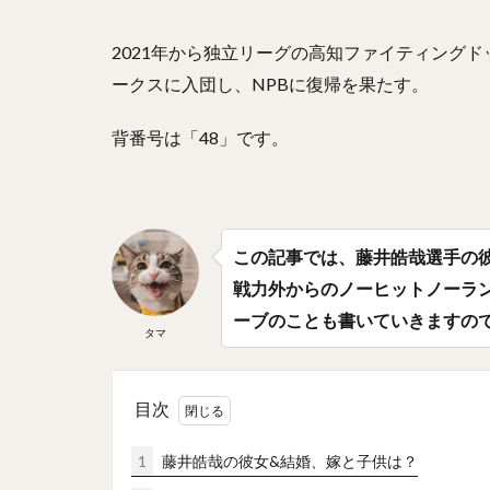
平野佳寿（ひらの
2021年から独立リーグの高知ファイティングド
淺間大基（あさま
ークスに入団し、NPBに復帰を果たす。
上川畑大悟（かみ
椎葉剛（しいばつ
背番号は「48」です。
周東佑京（しゅう
村松有人（むらま
能見篤史（のうみ
この記事では、藤井皓哉選手の
吉川光夫（よしか
戦力外からのノーヒットノーラ
吉田正尚（よしだ
ーブのことも書いていきますの
井上広大（いのう
タマ
西岡剛（にしおか
大関友久（おおぜ
目次
中森俊介（なかも
ザッカリー・シェ
1
藤井皓哉の彼女&結婚、嫁と子供は？
川瀬晃（かわせひ