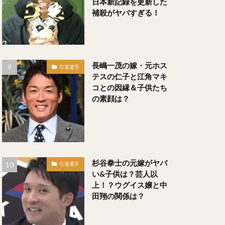
日本新記録を更新した
補殺がヤバすぎる！
いぐちただひと）
長嶋一茂の嫁・元ホス
引退選手
テスの仁子と江角マキ
コとの因縁＆子供たち
の素顔は？
）
銀次（ぎんじ）
杉谷拳士の元嫁がヤバ
引退選手
い&子供は？芸人以
上！？ウグイス嬢と中
）
田翔の関係は？
うゆうき）