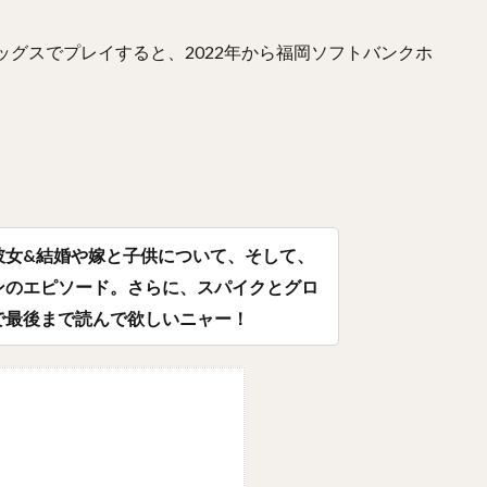
よしひさ）
ジェフリー・レオナル・マルテ・ポーリーノ
古田敦也（ふ
ッグスでプレイすると、2022年から福岡ソフトバンクホ
だいき）
井上朋也（いのうえともや）
コリン・レイ
かわばただいご）
湯浅京己（ゆあさあつき）
横川凱（よこがわかい）
よし）
カーター・スチュワート・ジュニア
九鬼隆平（くきりゅうへい
とううきょう）
奪Sh!（ダッシュ）
川崎宗則（かわさきむねのり）
つありひと）
椎野新（しいのあらた）
田城飛翔（たしろつばさ）
あつし）
阿部慎之助（あべしんのすけ）
高井雄平（たかいゆうへい）
彼女&結婚や嫁と子供について、そして、
わみつお）
鈴木誠也（すずきせいや）
西川龍馬（にしかわりょうま）
ンのエピソード。さらに、スパイクとグロ
まさたか）
レオニス・マーティン・タパネス
戸柱恭孝（とばしらやす
で最後まで読んで欲しいニャー！
えこうた）
島内宏明（しまうちひろあき）
増井浩俊（ますいひろとし
つよし）
桑田真澄（くわたますみ）
髙濱祐仁（たかはまゆうと）
きともひさ）
増田陸（ますだりく）
藤本博史（ふじもとひろし）
りしゅんすけ）
松尾汐恩（まつおしおん）
石塚綜一郎（いしづかそう
リダン・ニール
二保旭（にほあきら）
和田毅（わだつよし）
孫正
かる）
東浜巨（ひがしはまなお）
武田翔太（たけだしょうた）