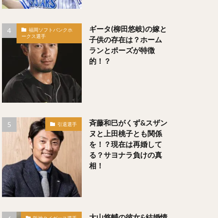
るたあつや）
ギータ(柳田悠岐)の嫁と
福岡ソフトバンクホ
ークス選手
子供の存在は？ホーム
ランとポーズが特徴
）
的！？
斉藤和巳がくず&スザン
引退選手
たか）
ヌと上田桃子とも関係
）
を！？現在は再婚して
る？サヨナラ負けの真
相！
いちろう）
義（そんまさよし）
大山悠輔の彼女&結婚情