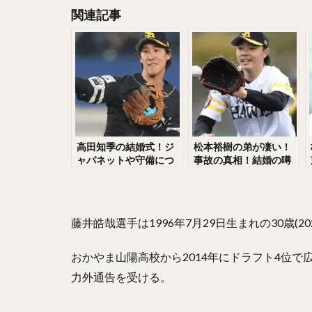
関連記事
大隣憲司（おおと
森友哉（もりとも
長谷川勇也（はせ
中村奨成（なかむ
石川歩（いしかわ
藤平尚真（ふじひ
上原浩治（うえは
高田知季の結婚式！ジ
松本裕樹の弟が凄い！
ャパネットや守備につ
事故の真相！結婚の噂
中野拓夢（なかの
いて！岡田との関係
や打撃がヤバすぎる！
嶺井博希（みねい
は？
丸佳浩（まるよし
藤井皓哉選手は1996年7月29日生まれの30歳(20
川島慶三（かわし
田中正義（たなか
おかやま山陽高校から2014年にドラフト4位で
青木宣親（あおき
力外通告を受ける。
高橋昂也（たかは
倉本寿彦（くらも