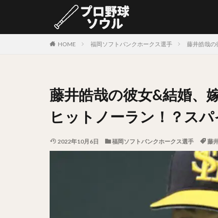
カテゴリー
HOME
福岡ソフトバンクホークス選手
藤井皓哉の
タグ
藤井皓哉の彼女&結婚、
中村剛也（なかむ
岩嵜翔（いわさき
ヒットノーラン！？スパ
源田壮亮（げんだ
村上宗隆（むらか
2022年10月6日
福岡ソフトバンクホークス選手
藤
松山竜平（まつや
阿部寿樹（あべと
益田直也（ますだ
太田光（おおたひ
上原健太（うえは