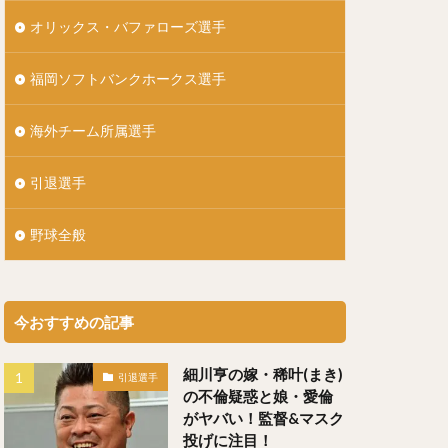
）
オリックス・バファローズ選手
ともひろ）
福岡ソフトバンクホークス選手
）
しげ）
海外チーム所属選手
引退選手
いせい）
野球全般
うた）
今おすすめの記事
にぎんじろう）
細川亨の嫁・稀叶(まき)
引退選手
の不倫疑惑と娘・愛倫
）
がヤバい！監督&マスク
投げに注目！
（よしずみはると）