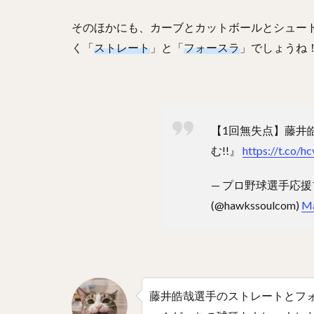
吉川尚輝（よしか
そのほかにも、カーブとカットボールとシュー
佐藤直樹（さとう
く「
ストレート
」と「
フォースラ
」でしょうね
高橋尚成（たかは
立岡宗一郎（たて
中山礼都（なかや
城所龍磨（きどこ
【1回無失点】藤井
松本航（まつもと
む!!』
https://t.co/
高田知季（たかた
— プロ野球選手応
小園海斗（こぞの
(@hawkssoulcom)
Ma
大島洋平（おおし
杉本裕太郎（すぎ
由規（よしのり）
山瀬慎之助（やま
藤井皓哉選手のストレートとフ
新井貴浩（あらい