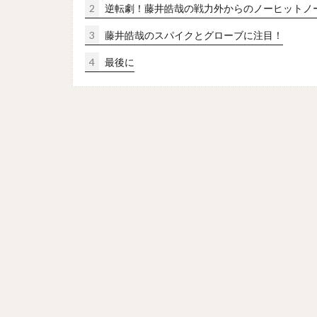
2
逆転劇！藤井皓哉の戦力外からのノーヒットノ
田浦文丸（たうら
3
藤井皓哉のスパイクとグローブに注目！
寺島成輝（てらし
田中広輔（たなか
4
最後に
今永昇太（いまな
山岡泰輔（やまお
野村・ジェームス
塩見泰隆（しおみ
落合博満（おちあ
嘉弥真新也（かや
松中信彦（まつな
茂木栄五郎（もぎ
秋吉亮（あきよし
スティーブン・モ
高山俊（たかやま
赤星憲広（あかほ