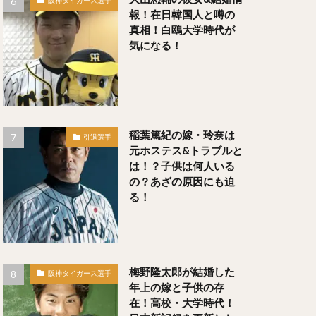
阪神タイガース選手
報！在日韓国人と噂の
な）
真相！白鴎大学時代が
じ）
気になる！
のぶ）
稲葉篤紀の嫁・玲奈は
引退選手
元ホステス&トラブルと
は！？子供は何人いる
らしりょうた）
の？あざの原因にも迫
る！
い）
梅野隆太郎が結婚した
が）
阪神タイガース選手
年上の嫁と子供の存
在！高校・大学時代！
なり）