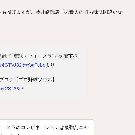
わなおき）
平田良介（ひらたりょうすけ）
伊藤光（いとうひかる）
トも投げますが、藤井皓哉選手の最大の持ち味は間違いな
なおき）
宗佑磨（むねゆうま）
比嘉幹貴（ひがもとき）
若月健矢
！
しひさのり）
武田愛斗（たけだあいと）
松本剛（まつもとごう）
おかそういちろう）
太田椋（おおたりょう）
ラーズ・ヌートバー
まらいと）
リック・バンデンハーク
今宮健太（いまみやけんた）
ろりゅうま）
尾形崇斗（おがたしゅうと）
平良海馬（たいらかいま）
皓哉『“魔球・フォースラ”で支配下掴
わたる）
泉圭輔（いずみけいすけ）
矢野燿大（やのあきひろ）
西
hcv4GTVJ82
@YouTube
より
ともき）
杉谷拳士（すぎやけんし）
渡邉諒（わたなべりょう）
援ブログ【プロ野球ソウル】
かいと）
菅野智之（すがのともゆき）
重信慎之介（しげのぶしんのす
y 23, 2022
まようへい）
国吉佑樹（くによしゆうき）
柳町達（やなぎまちたつる
もとゆうたろう）
呉念庭（ウー・ネンティン）
山崎福也（やまさきさ
成瀬善久（なるせよしひさ）
松川虎生（まつかわこう）
せしんのすけ）
加藤貴之（かとうたかゆき）
蛭間拓哉（ひるまたくや
ォースラのコンビネーションは最強だニャ
たかひろ）
リバン・モイネロ・ピタ
内川聖一（うちかわせいいち）