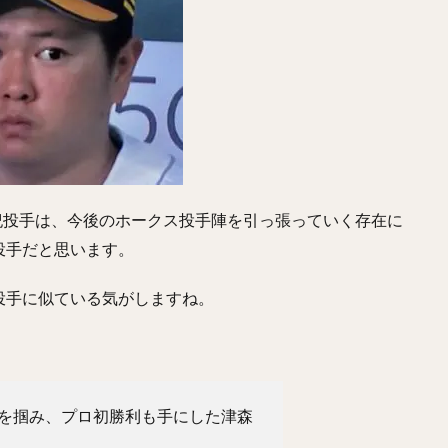
こうや）
正木智也（まさきともや）
宮森智志（みやもりさとし）
うや）
平沢大河（ひらさわたいが）
デニス・サファテ
井口資仁（
とはやと）
小久保裕紀（こくぼひろき）
市川友也（いちかわともや）
ゆうき）
永江恭平（ながえきょうへい）
甲斐野央（かいのひろし）
わきゅうじ）
高橋礼（たかはしれい）
川端慎吾（かわばたしんご）
き）
野村祐輔（のむらゆうすけ）
津森宥紀（つもりゆうき）
たかひろ）
大野雄大（おおのゆうだい）
濱口遥大（はまぐちはるひろ
宥紀投手は、今後のホークス投手陣を引っ張っていく存在に
らけんと）
コーリー・スパンジェンバーグ
荻野貴司（おぎのたかし）
投手だと思います。
うた）
藤岡裕大（ふじおかゆうだい）
又吉克樹（またよしかつき）
投手に似ている気がしますね。
たまさと）
辛島航（からしまわたる）
宇田川優希（うだがわゆうき）
ろゆうと）
ランディ・メッセンジャー
今井達也（いまいたつや）
じまけんじ）
小澤怜史（こざわれいじ）
平井克典（ひらいかつのり）
かだいすけ）
江川智晃（えがわともあき）
真砂勇介（まさごゆうすけ
を掴み、プロ初勝利も手にした津森
なみしんたろう）
高橋純平（たかはしじゅんぺい）
斎藤佑樹（さいと
かしんや）
會澤翼（あいざわつばさ）
マシュー・コディ・ムーア