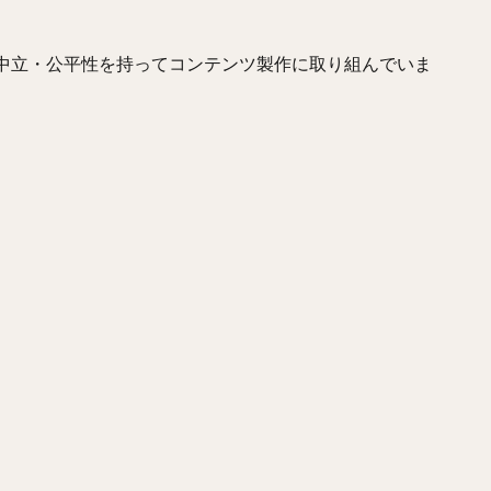
きやすあき）
柴田竜拓（しばたたつひろ）
涌井秀章（わくいひであき
レス・マルティネス
梶谷隆幸（かじたにたかゆき）
二岡智宏（におか
、中立・公平性を持ってコンテンツ製作に取り組んでいま
とともあき）
釜田佳直（かまたよしなお）
山口航輝（やまぐちこうき
しょういち）
森浦大輔（もりうらだいすけ）
長嶋一茂（ながしまかず
てゆうひ）
ウラディミール・バレンティン
中村晨（なかむらしん）
ゆうと）
大竹耕太郎（おおたけこうたろう）
嶋基宏（しまもとひろ）
ゆういち）
梅野隆太郎（うめのりゅうたろう）
牧原大成（まきはらた
しゅんすけ）
釜元豪（かまもとごう）
石川雅規（いしかわまさのり）
らこうへい）
大瀬良大地（おおせらだいち）
中崎翔太（なかざきしょ
けんた）
澤村拓一（さわむらひろかず）
佐野恵太（さのけいた）
かずき）
瀧中瞭太（たきなかりょうた）
宮城大弥（みやぎひろや）
かずひさ）
紅林弘太郎（くればやしこうたろう）
炭谷銀仁朗（すみた
さみ）
五十幡亮汰（いそばたりょうた）
清水昇（しみずのぼる）
やしりょうじ）
オコエ瑠偉（おこえるい）
下村海翔（しもむらかいと
トニオ・メヒア・アルバラード
中田賢一（なかたけんいち）
吉住晴斗