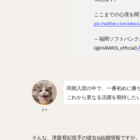
吉川尚輝（よしか
ここまでの心境を聞
佐藤直樹（さとう
pic.twitter.com/uh
高橋尚成（たかは
立岡宗一郎（たて
— 福岡ソフトバン
中山礼都（なかや
(@HAWKS_official)
城所龍磨（きどこ
松本航（まつもと
高田知季（たかた
小園海斗（こぞの
同期入団の中で、一番初めに勝
大島洋平（おおし
これから更なる活躍を期待した
杉本裕太郎（すぎ
タマ
由規（よしのり）
山瀬慎之助（やま
新井貴浩（あらい
そんな、津森宥紀投手の彼女&結婚情報ですが