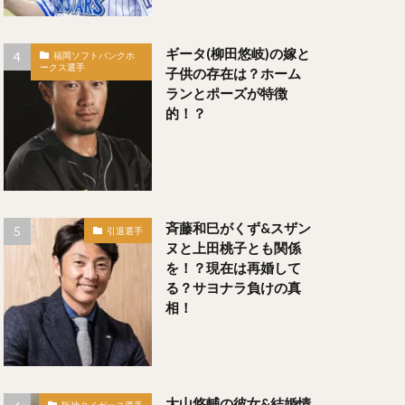
るたあつや）
ギータ(柳田悠岐)の嫁と
福岡ソフトバンクホ
ークス選手
子供の存在は？ホーム
ランとポーズが特徴
）
的！？
斉藤和巳がくず&スザン
引退選手
たか）
ヌと上田桃子とも関係
）
を！？現在は再婚して
る？サヨナラ負けの真
相！
いちろう）
義（そんまさよし）
大山悠輔の彼女&結婚情