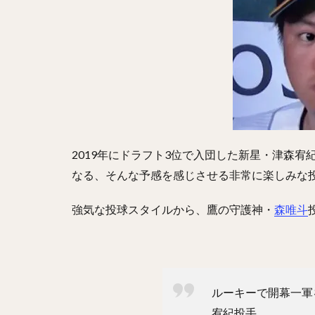
藤井皓哉（ふじい
柳裕也（やなぎゆ
坂本勇人（さかも
松井裕樹（まつい
藤川球児（ふじか
堀瑞輝（ほりみず
岡田貴弘（おかだ
2019年にドラフト3位で入団した新星・津森
糸原健斗（いとは
なる、そんな予感を感じさせる非常に楽しみな
林晃汰（はやしこ
強気な投球スタイルから、鷹の守護神・
森唯斗
森下暢仁（もりし
秋広優人（あきひ
城島健司（じょう
松坂大輔（まつざ
ルーキーで開幕一軍
藤浪晋太郎（ふじ
宥紀投手。
鶴岡慎也（つるお