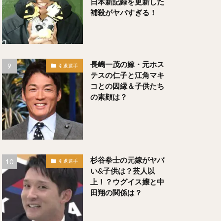
日本新記録を更新した
補殺がヤバすぎる！
いぐちただひと）
長嶋一茂の嫁・元ホス
引退選手
テスの仁子と江角マキ
コとの因縁＆子供たち
の素顔は？
）
銀次（ぎんじ）
杉谷拳士の元嫁がヤバ
引退選手
い&子供は？芸人以
上！？ウグイス嬢と中
）
田翔の関係は？
うゆうき）