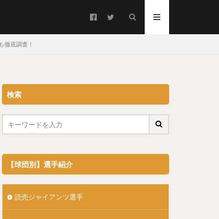
も徹底調査！
検索
ろ）
うご）
【球団別】選手紹介
読売ジャイアンツ選手
キンテーロ