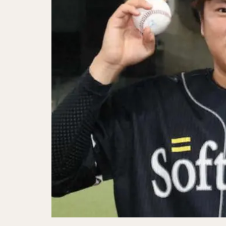
アレクサンダー・
千賀滉大（せんが
明石健志（あかし
秋山翔吾（あきや
大田泰示（おおた
ダルビッシュ・セ
中井大介（なかい
小林誠司（こばや
伏見寅威（ふしみ
大津亮介（おおつ
中村晃（なかむら
島袋洋奨（しまぶ
片耳・フェイスガ
奥川恭伸（おくが
クリス・ジョンソ