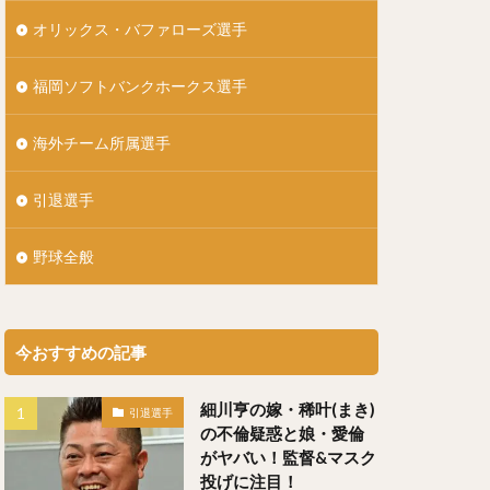
）
オリックス・バファローズ選手
ともひろ）
福岡ソフトバンクホークス選手
）
しげ）
海外チーム所属選手
引退選手
いせい）
野球全般
うた）
今おすすめの記事
にぎんじろう）
細川亨の嫁・稀叶(まき)
引退選手
の不倫疑惑と娘・愛倫
）
がヤバい！監督&マスク
投げに注目！
（よしずみはると）