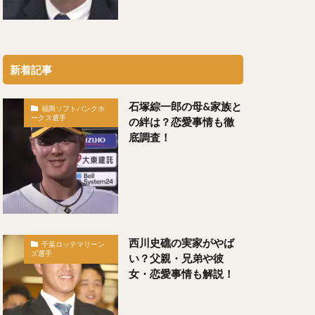
（わかつきけんや）
新着記事
石塚綜一郎の母&家族と
福岡ソフトバンクホ
ークス選手
の絆は？恋愛事情も徹
底調査！
勇輝（にしゆうき）
け）
）
ちや）
西川史礁の実家がやば
千葉ロッテマリーン
ズ選手
い？父親・兄弟や彼
女・恋愛事情も解説！
）