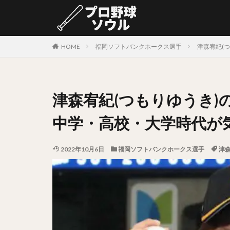
カテゴリー
HOME
福岡ソフトバンクホークス選手
津森宥紀(
タグ
津森宥紀(つもりゆうき)
中村剛也（なかむ
岩嵜翔（いわさき
中学・高校・大学時代が
源田壮亮（げんだ
村上宗隆（むらか
2022年10月6日
福岡ソフトバンクホークス選手
津
松山竜平（まつや
阿部寿樹（あべと
益田直也（ますだ
太田光（おおたひ
上原健太（うえは