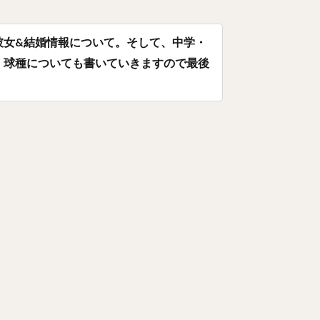
よしひさ）
ジェフリー・レオナル・マルテ・ポーリーノ
古田敦也（ふ
だいき）
井上朋也（いのうえともや）
コリン・レイ
彼女&結婚情報について。そして、中学・
かわばただいご）
湯浅京己（ゆあさあつき）
横川凱（よこがわかい）
、球種についても書いていきますので最後
よし）
カーター・スチュワート・ジュニア
九鬼隆平（くきりゅうへい
とううきょう）
奪Sh!（ダッシュ）
川崎宗則（かわさきむねのり）
つありひと）
椎野新（しいのあらた）
田城飛翔（たしろつばさ）
あつし）
阿部慎之助（あべしんのすけ）
高井雄平（たかいゆうへい）
わみつお）
鈴木誠也（すずきせいや）
西川龍馬（にしかわりょうま）
まさたか）
レオニス・マーティン・タパネス
戸柱恭孝（とばしらやす
えこうた）
島内宏明（しまうちひろあき）
増井浩俊（ますいひろとし
つよし）
桑田真澄（くわたますみ）
髙濱祐仁（たかはまゆうと）
きともひさ）
増田陸（ますだりく）
藤本博史（ふじもとひろし）
りしゅんすけ）
松尾汐恩（まつおしおん）
石塚綜一郎（いしづかそう
リダン・ニール
二保旭（にほあきら）
和田毅（わだつよし）
孫正
かる）
東浜巨（ひがしはまなお）
武田翔太（たけだしょうた）