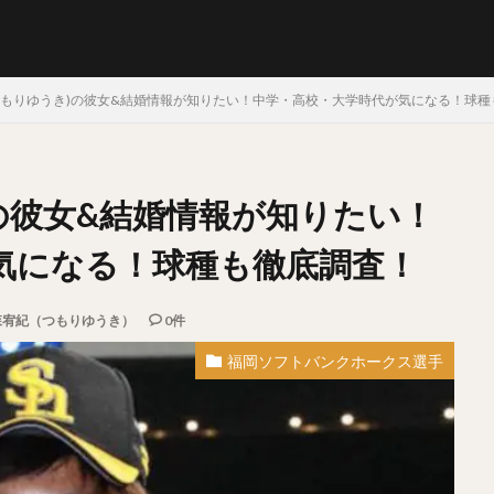
つもりゆうき)の彼女&結婚情報が知りたい！中学・高校・大学時代が気になる！球種
の彼女&結婚情報が知りたい！
らたけや）
十亀剣（とがめけん）
外崎修汰（とのさきしゅうた）
しょう）
日暮矢麻人（ひぐらしやまと）
柳田悠岐（やなぎたゆうき）
気になる！球種も徹底調査！
そうすけ）
秋山幸二（あきやまこうじ）
近本光司（ちかもとこうじ）
みむねたか）
中島卓也（なかしまたくや）
杉浦稔大（すぎうらとしひ
森宥紀（つもりゆうき）
0件
まりゅうへい）
田中将大（たなかまさひろ）
中村奨吾（なかむらしょ
福岡ソフトバンクホークス選手
しき）
桑原将志（くわはらまさゆき）
宋家豪（ソン・チャーホウ）
なおや）
清原和博（きよはらかずひろ）
仁志敏久（にしとしひさ）
かる）
田村龍弘（たむらたつひろ）
翁田大勢（おうたたいせい）
らけんた）
山崎颯一郎（やまざきそういちろう）
ロベルト・オスナ・