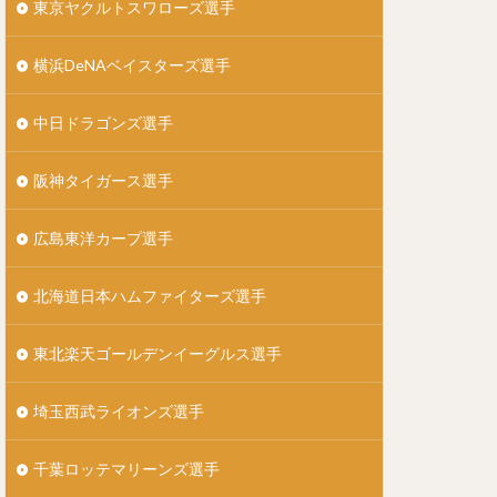
東京ヤクルトスワローズ選手
なかむらたかまさ）
横浜DeNAベイスターズ選手
）
中日ドラゴンズ選手
た）
阪神タイガース選手
んじょうつよし）
）
広島東洋カープ選手
う）
悟（まきしゅうご）
北海道日本ハムファイターズ選手
ドリゲス
）
東北楽天ゴールデンイーグルス選手
）
埼玉西武ライオンズ選手
）
）
千葉ロッテマリーンズ選手