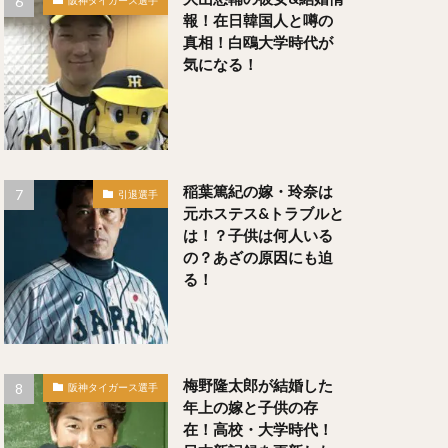
阪神タイガース選手
報！在日韓国人と噂の
な）
真相！白鴎大学時代が
じ）
気になる！
のぶ）
稲葉篤紀の嫁・玲奈は
引退選手
元ホステス&トラブルと
は！？子供は何人いる
らしりょうた）
の？あざの原因にも迫
る！
い）
梅野隆太郎が結婚した
が）
阪神タイガース選手
年上の嫁と子供の存
在！高校・大学時代！
なり）