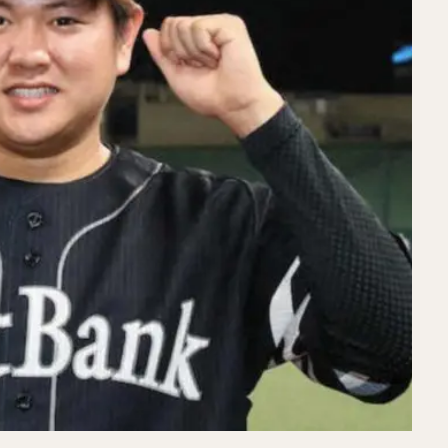
ラモン・ラミレス・キニョネス
アリエル・ミランダ・ギル
中村宜聖（
こうだい）
大山悠輔（おおやまゆうすけ）
岸孝之（きしたかゆき）
けんじ）
栗原陵矢（くりはらりょうや）
熊代聖人（くましろまさと）
ましょうご）
野村大樹（のむらだいじゅ）
小川泰弘（おがわやすひろ
たいし）
宮台康平（みやだいこうへい）
堂林翔太（どうばやししょう
ファット・ファリード・有
角中勝也（かくなかかつや）
新庄剛志（し
だいすけ）
小深田大翔（こぶかたひろと）
佐々木千隼（ささきちはや
しせいじ）
清水隆行（しみずたかゆき）
岸潤一郎（きしじゅんいちろ
とらい）
今川優馬（いまがわゆうま）
湯浅大（ゆあさだい）
牧秀
りょうすけ）
前田悠伍（まえだゆうご）
アルフレド・デスパイネ ・ロ
あきら）
古澤勝吾（ふるさわしょうご）
大本将吾（おおもとしょうご
くろようすけ）
木村文紀（きむらふみかず）
栗山巧（くりやまたくみ
ードヘルメット
笠原大芽（かさはらたいが）
金子侑司（かねこゆうじ
わやすのぶ）
近藤健介（こんどうけんすけ）
王柏融（ワン・ボーロン
ン
大谷翔平（おおたにしょうへい）
美馬学（みままなぶ）