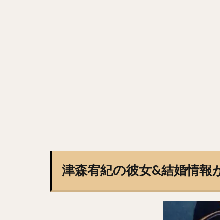
田浦文丸（たうら
寺島成輝（てらし
田中広輔（たなか
今永昇太（いまな
山岡泰輔（やまお
野村・ジェームス
塩見泰隆（しおみ
落合博満（おちあ
嘉弥真新也（かや
松中信彦（まつな
茂木栄五郎（もぎ
津森宥紀の彼女&結婚情報
秋吉亮（あきよし
スティーブン・モ
高山俊（たかやま
赤星憲広（あかほ