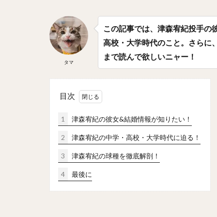
平野佳寿（ひらの
淺間大基（あさま
この記事では、津森宥紀投手の
上川畑大悟（かみ
高校・大学時代のこと。さらに
椎葉剛（しいばつ
まで読んで欲しいニャー！
タマ
周東佑京（しゅう
村松有人（むらま
目次
能見篤史（のうみ
吉川光夫（よしか
1
津森宥紀の彼女&結婚情報が知りたい！
吉田正尚（よしだ
2
津森宥紀の中学・高校・大学時代に迫る！
井上広大（いのう
3
津森宥紀の球種を徹底解剖！
西岡剛（にしおか
大関友久（おおぜ
4
最後に
中森俊介（なかも
ザッカリー・シェ
川瀬晃（かわせひ