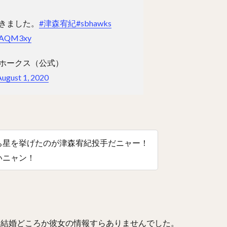
わなおき）
平田良介（ひらたりょうすけ）
伊藤光（いとうひかる）
きました。
#津森宥紀
#sbhawks
なおき）
宗佑磨（むねゆうま）
比嘉幹貴（ひがもとき）
若月健矢
wJAQM3xy
しひさのり）
武田愛斗（たけだあいと）
松本剛（まつもとごう）
おかそういちろう）
太田椋（おおたりょう）
ラーズ・ヌートバー
クホークス（公式）
まらいと）
リック・バンデンハーク
今宮健太（いまみやけんた）
August 1, 2020
ろりゅうま）
尾形崇斗（おがたしゅうと）
平良海馬（たいらかいま）
わたる）
泉圭輔（いずみけいすけ）
矢野燿大（やのあきひろ）
西
ともき）
杉谷拳士（すぎやけんし）
渡邉諒（わたなべりょう）
かいと）
菅野智之（すがのともゆき）
重信慎之介（しげのぶしんのす
ち星を挙げたのが津森宥紀投手だニャー！
まようへい）
国吉佑樹（くによしゆうき）
柳町達（やなぎまちたつる
いニャン！
もとゆうたろう）
呉念庭（ウー・ネンティン）
山崎福也（やまさきさ
成瀬善久（なるせよしひさ）
松川虎生（まつかわこう）
せしんのすけ）
加藤貴之（かとうたかゆき）
蛭間拓哉（ひるまたくや
たかひろ）
リバン・モイネロ・ピタ
内川聖一（うちかわせいいち）
、結婚どころか彼女の情報すらありませんでした。