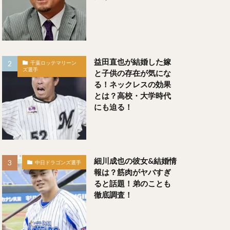
や）
しとも）
益田直也が結婚した嫁
千葉ロッテマリーン
ズ選手
と子供の存在が気にな
る！ネックレスの効果
とは？高校・大学時代
にも迫る！
レオン
細川成也の彼女&結婚情
中日ドラゴンズ選手
報は？筋肉がヤバすぎ
ると話題！弟のことも
徹底調査！
）
すけ）