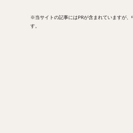
山崎康晃（やまさ
ニコラス・アンド
※当サイトの記事にはPRが含まれていますが
金本知憲（かねも
す。
井納翔一（いのう
西舘勇陽（にしだ
古谷優人（ふるや
本多雄一（ほんだ
笠谷俊介（かさや
有原航平（ありは
前田健太（まえだ
三嶋一輝（みしま
石井一久（いしい
野村勇（のむらい
栗林良吏（くりば
エルネスト・アン