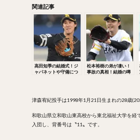
関連記事
大隣憲司（おおと
森友哉（もりとも
長谷川勇也（はせ
中村奨成（なかむ
石川歩（いしかわ
藤平尚真（ふじひ
上原浩治（うえは
高田知季の結婚式！ジ
松本裕樹の弟が凄い！
ャパネットや守備につ
事故の真相！結婚の噂
中野拓夢（なかの
いて！岡田との関係
や打撃がヤバすぎる！
嶺井博希（みねい
は？
丸佳浩（まるよし
津森宥紀投手は1998年1月21日生まれの28歳(2
川島慶三（かわし
田中正義（たなか
和歌山県立和歌山東高校から東北福祉大学を経て
青木宣親（あおき
入団し、背番号は〝11〟です。
高橋昂也（たかは
倉本寿彦（くらも