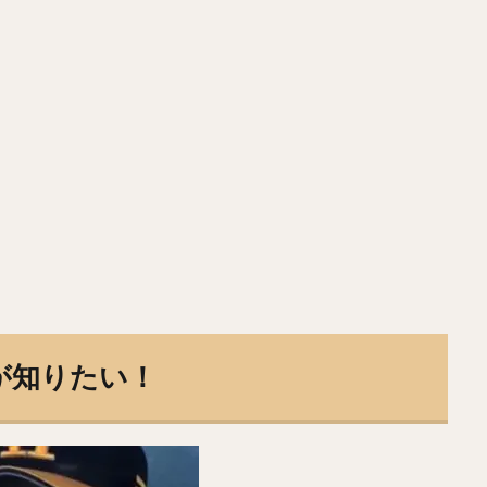
ふみまる）
若田部健一（わかたべけんいち）
高橋光成（たかはしこう
まなるき）
上沢直之（うわさわなおゆき）
佐々岡真司（ささおかしん
こうすけ）
Tー岡田（ティーおかだ）
佐々木郎希（ささきろうき）
がしょうた）
西純矢（にしじゅんや）
チェン・ウェイン（陳偉殷）
かたいすけ）
中島裕之（なかじまひろゆき）
高橋由伸（たかはしよし
・祐希（のむら ジェームス ゆうき）
中谷将太（なかたに まさひろ）
やすたか）
與座海人（よざかいと）
岡林勇希（おかばやしゆうき）
いひろみつ）
ジュリスベル・グラシアル・ガルシア
五十嵐亮太（いが
ましんや）
寺原隼人（てらはらはやと）
工藤公康（くどうきみやす）
かのぶひこ）
水谷瞬（みずたにしゅん）
甲斐拓也（かいたくや）
えいごろう）
高橋朋己（たかはしともみ）
中村悠平（なかむらゆうへ
が知りたい！
りょう）
緒方孝市（おがたこういち）
柴原洋（しばはらひろし）
ヤ・メルセデス
根尾昂（ねおあきら）
上茶谷大河（かみちゃたにたい
しゅん）
松井稼頭央（まついかずお）
安達了一（あだちりょういち）
しのりひろ）
畠山和洋（はたけやまかずひろ）
石井一成（いしいかず