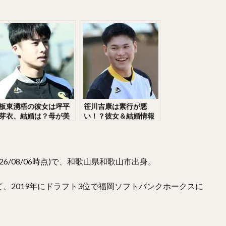
なりけんじ）
川原弘之（かわはらひろゆき）
杉内俊哉（すぎうちとし
や）
王貞治（おうさだはる）
糸井嘉男（いといよしお）
がわゆうや）
高津臣吾（たかつしんご）
吉田輝星（よしだこうせい）
らしょうせい）
一岡竜司（いちおかりゅうじ）
筒香嘉智（つつごうよ
あゆむ）
宮崎敏郎（みやざきとしろう）
佐藤輝明（さとうてるあき）
らしょうま）
田嶋大樹（たじまだいき）
松井秀喜（まついひでき）
らこうじ）
平石洋介（ひらいしようすけ）
フレディ・ホセ・ガルビス
板東湧梧の彼女は坪平
笹川吉康は素行が悪
芽衣、結婚は？母が美
い！？彼女＆結婚情報
たくむ）
海野隆司（うみのたかし）
高橋宏斗（たかはしひろと）
人！？甲子園は？
を調査！中学・高校時
ひろき）
村上頌樹（むらかみしょうき）
オスカー・ルイス・コラス・
代に迫る！
ひろ）
吉村裕基（よしむらゆうき）
奥村政稔（おくむらまさと）
026/08/06時点)で、和歌山県和歌山市出身。
まけいぞう）
杉山一樹（すぎやまかずき）
森唯斗（もりゆいと）
せいぎ）
美間優槻（みまゆうき）
関川浩一（せきかわこういち）
、2019年にドラフト3位で福岡ソフトバンクホークスに
のりちか）
金子弌大（かねこちひろ）
菊池涼介（きくちりょうすけ）
しこうや）
山本由伸（やまもとよしのぶ）
井上晴哉（いのうえせいや
ととしひこ）
北條史也（ほうじょうふみや）
辰巳涼介（たつみりょう