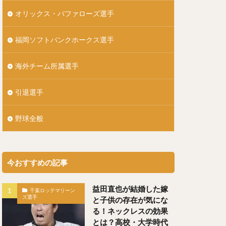
）
オリックス・バファローズ選手
ともひろ）
福岡ソフトバンクホークス選手
）
しげ）
海外チーム所属選手
引退選手
いせい）
野球全般
うた）
今おすすめの記事
にぎんじろう）
益田直也が結婚した嫁
千葉ロッテマリーン
ズ選手
と子供の存在が気にな
）
る！ネックレスの効果
とは？高校・大学時代
（よしずみはると）