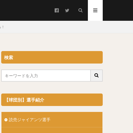
る！
検索
ろ）
うご）
【球団別】選手紹介
読売ジャイアンツ選手
キンテーロ