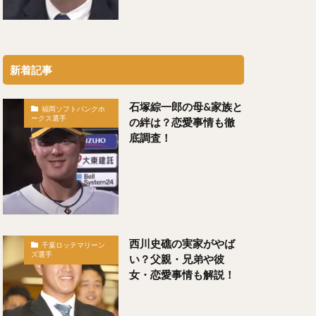
（わかつきけんや）
新着記事
石塚綜一郎の母&家族と
福岡ソフトバンクホ
ークス選手
の絆は？恋愛事情も徹
底調査！
勇輝（にしゆうき）
け）
）
ちや）
西川史礁の実家がやば
千葉ロッテマリーン
ズ選手
い？父親・兄弟や彼
女・恋愛事情も解説！
）