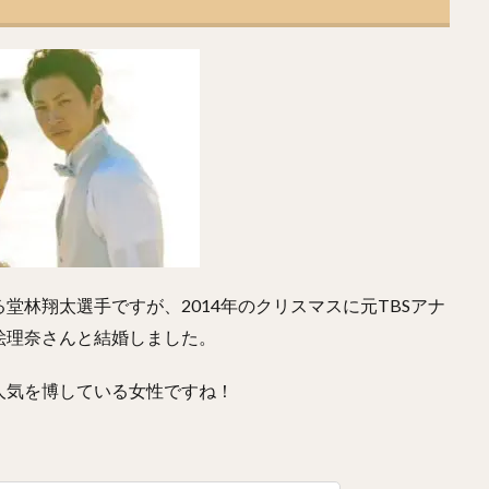
こうや）
正木智也（まさきともや）
宮森智志（みやもりさとし）
うや）
平沢大河（ひらさわたいが）
デニス・サファテ
井口資仁（
とはやと）
小久保裕紀（こくぼひろき）
市川友也（いちかわともや）
ゆうき）
永江恭平（ながえきょうへい）
甲斐野央（かいのひろし）
わきゅうじ）
高橋礼（たかはしれい）
川端慎吾（かわばたしんご）
き）
野村祐輔（のむらゆうすけ）
津森宥紀（つもりゆうき）
たかひろ）
大野雄大（おおのゆうだい）
濱口遥大（はまぐちはるひろ
らけんと）
コーリー・スパンジェンバーグ
荻野貴司（おぎのたかし）
うた）
藤岡裕大（ふじおかゆうだい）
又吉克樹（またよしかつき）
堂林翔太選手ですが、2014年のクリスマスに元TBSアナ
たまさと）
辛島航（からしまわたる）
宇田川優希（うだがわゆうき）
絵理奈さんと結婚しました。
ろゆうと）
ランディ・メッセンジャー
今井達也（いまいたつや）
人気を博している女性ですね！
じまけんじ）
小澤怜史（こざわれいじ）
平井克典（ひらいかつのり）
かだいすけ）
江川智晃（えがわともあき）
真砂勇介（まさごゆうすけ
なみしんたろう）
高橋純平（たかはしじゅんぺい）
斎藤佑樹（さいと
かしんや）
會澤翼（あいざわつばさ）
マシュー・コディ・ムーア