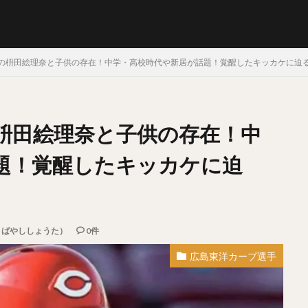
の枡田絵理奈と子供の存在！中学・高校時代や新居が話題！覚醒したキッカケに迫
枡田絵理奈と子供の存在！中
らたけや）
十亀剣（とがめけん）
外崎修汰（とのさきしゅうた）
しょう）
日暮矢麻人（ひぐらしやまと）
柳田悠岐（やなぎたゆうき）
題！覚醒したキッカケに迫
そうすけ）
秋山幸二（あきやまこうじ）
近本光司（ちかもとこうじ）
みむねたか）
中島卓也（なかしまたくや）
杉浦稔大（すぎうらとしひ
まりゅうへい）
田中将大（たなかまさひろ）
中村奨吾（なかむらしょ
うばやししょうた）
0件
しき）
桑原将志（くわはらまさゆき）
宋家豪（ソン・チャーホウ）
広島東洋カープ選手
なおや）
清原和博（きよはらかずひろ）
仁志敏久（にしとしひさ）
かる）
田村龍弘（たむらたつひろ）
翁田大勢（おうたたいせい）
らけんた）
山崎颯一郎（やまざきそういちろう）
ロベルト・オスナ・