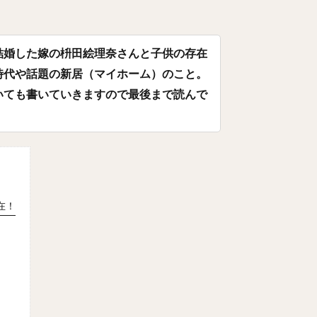
よしひさ）
ジェフリー・レオナル・マルテ・ポーリーノ
古田敦也（ふ
だいき）
井上朋也（いのうえともや）
コリン・レイ
結婚した嫁の枡田絵理奈さんと子供の存在
かわばただいご）
湯浅京己（ゆあさあつき）
横川凱（よこがわかい）
時代や話題の新居（マイホーム）のこと。
よし）
カーター・スチュワート・ジュニア
九鬼隆平（くきりゅうへい
いても書いていきますので最後まで読んで
とううきょう）
奪Sh!（ダッシュ）
川崎宗則（かわさきむねのり）
つありひと）
椎野新（しいのあらた）
田城飛翔（たしろつばさ）
あつし）
阿部慎之助（あべしんのすけ）
高井雄平（たかいゆうへい）
わみつお）
鈴木誠也（すずきせいや）
西川龍馬（にしかわりょうま）
まさたか）
レオニス・マーティン・タパネス
戸柱恭孝（とばしらやす
在！
えこうた）
島内宏明（しまうちひろあき）
増井浩俊（ますいひろとし
つよし）
桑田真澄（くわたますみ）
髙濱祐仁（たかはまゆうと）
きともひさ）
増田陸（ますだりく）
藤本博史（ふじもとひろし）
りしゅんすけ）
松尾汐恩（まつおしおん）
石塚綜一郎（いしづかそう
リダン・ニール
二保旭（にほあきら）
和田毅（わだつよし）
孫正
かる）
東浜巨（ひがしはまなお）
武田翔太（たけだしょうた）