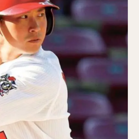
ラモン・ラミレス・キニョネス
アリエル・ミランダ・ギル
中村宜聖（
こうだい）
大山悠輔（おおやまゆうすけ）
岸孝之（きしたかゆき）
けんじ）
栗原陵矢（くりはらりょうや）
熊代聖人（くましろまさと）
ましょうご）
野村大樹（のむらだいじゅ）
小川泰弘（おがわやすひろ
たいし）
宮台康平（みやだいこうへい）
堂林翔太（どうばやししょう
ファット・ファリード・有
角中勝也（かくなかかつや）
新庄剛志（し
だいすけ）
小深田大翔（こぶかたひろと）
佐々木千隼（ささきちはや
しせいじ）
清水隆行（しみずたかゆき）
岸潤一郎（きしじゅんいちろ
とらい）
今川優馬（いまがわゆうま）
湯浅大（ゆあさだい）
牧秀
りょうすけ）
前田悠伍（まえだゆうご）
アルフレド・デスパイネ ・ロ
あきら）
古澤勝吾（ふるさわしょうご）
大本将吾（おおもとしょうご
くろようすけ）
木村文紀（きむらふみかず）
栗山巧（くりやまたくみ
ードヘルメット
笠原大芽（かさはらたいが）
金子侑司（かねこゆうじ
わやすのぶ）
近藤健介（こんどうけんすけ）
王柏融（ワン・ボーロン
ン
大谷翔平（おおたにしょうへい）
美馬学（みままなぶ）