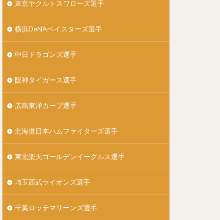
東京ヤクルトスワローズ選手
なかむらたかまさ）
横浜DeNAベイスターズ選手
）
中日ドラゴンズ選手
た）
阪神タイガース選手
んじょうつよし）
）
広島東洋カープ選手
う）
悟（まきしゅうご）
北海道日本ハムファイターズ選手
ドリゲス
）
東北楽天ゴールデンイーグルス選手
）
埼玉西武ライオンズ選手
）
）
千葉ロッテマリーンズ選手