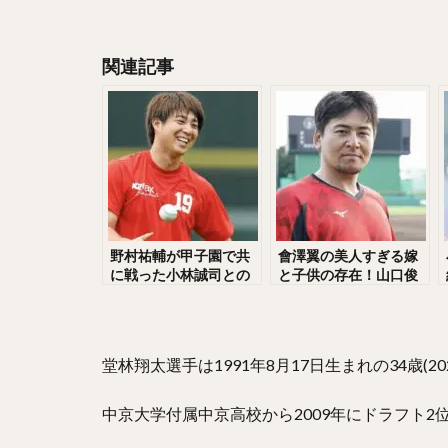
大隣憲司（おおと
森友哉（もりとも
関連記事
長谷川勇也（はせ
中村奨成（なかむ
石川歩（いしかわ
藤平尚真（ふじひ
上原浩治（うえは
中野拓夢（なかの
野村祐輔が甲子園で共
會澤翼の美人すぎる嫁
嶺井博希（みねい
に戦った小林誠司との
と子供の存在！山口俊
丸佳浩（まるよし
関係！元彼女・紺野あ
との因縁とFA行使の真
さ美の件と結婚相手は
相！短ランで登場した
川島慶三（かわし
磯山さやかと噂！FAと
入団会見に驚愕！
母との絆が感動！
田中正義（たなか
堂林翔太選手は1991年8月17日生まれの34歳(20
青木宣親（あおき
中京大学付属中京高校から2009年にドラフト
高橋昂也（たかは
倉本寿彦（くらも