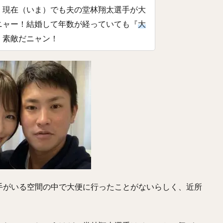
、現在（いま）でも夫の堂林翔太選手が大
わなおき）
平田良介（ひらたりょうすけ）
伊藤光（いとうひかる）
ニャー！結婚して年数が経っていても『
大
なおき）
宗佑磨（むねゆうま）
比嘉幹貴（ひがもとき）
若月健矢
く素敵だニャン！
しひさのり）
武田愛斗（たけだあいと）
松本剛（まつもとごう）
おかそういちろう）
太田椋（おおたりょう）
ラーズ・ヌートバー
まらいと）
リック・バンデンハーク
今宮健太（いまみやけんた）
ろりゅうま）
尾形崇斗（おがたしゅうと）
平良海馬（たいらかいま）
わたる）
泉圭輔（いずみけいすけ）
矢野燿大（やのあきひろ）
西
ともき）
杉谷拳士（すぎやけんし）
渡邉諒（わたなべりょう）
かいと）
菅野智之（すがのともゆき）
重信慎之介（しげのぶしんのす
まようへい）
国吉佑樹（くによしゆうき）
柳町達（やなぎまちたつる
もとゆうたろう）
呉念庭（ウー・ネンティン）
山崎福也（やまさきさ
成瀬善久（なるせよしひさ）
松川虎生（まつかわこう）
手がいる空間の中で大便に行ったことがないらしく、近所
せしんのすけ）
加藤貴之（かとうたかゆき）
蛭間拓哉（ひるまたくや
たかひろ）
リバン・モイネロ・ピタ
内川聖一（うちかわせいいち）