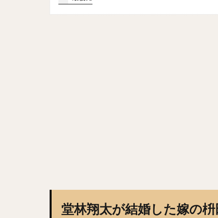
田浦文丸（たうら
寺島成輝（てらし
田中広輔（たなか
今永昇太（いまな
山岡泰輔（やまお
野村・ジェームス
塩見泰隆（しおみ
落合博満（おちあ
嘉弥真新也（かや
松中信彦（まつな
茂木栄五郎（もぎ
秋吉亮（あきよし
スティーブン・モ
高山俊（たかやま
堂林翔太が結婚した嫁の枡
赤星憲広（あかほ