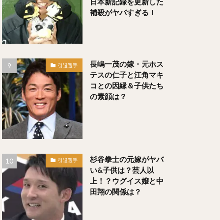
日本新記録を更新した
補殺がヤバすぎる！
いぐちただひと）
長嶋一茂の嫁・元ホス
引退選手
テスの仁子と江角マキ
コとの因縁＆子供たち
の素顔は？
）
銀次（ぎんじ）
杉谷拳士の元嫁がヤバ
引退選手
い&子供は？芸人以
上！？ウグイス嬢と中
）
田翔の関係は？
うゆうき）