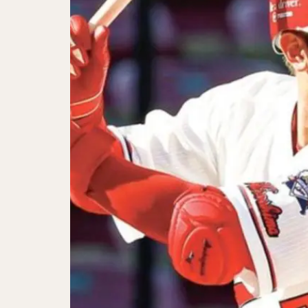
アレクサンダー・
千賀滉大（せんが
明石健志（あかし
秋山翔吾（あきや
大田泰示（おおた
ダルビッシュ・セ
中井大介（なかい
小林誠司（こばや
伏見寅威（ふしみ
大津亮介（おおつ
中村晃（なかむら
島袋洋奨（しまぶ
片耳・フェイスガ
奥川恭伸（おくが
クリス・ジョンソ