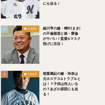
にも迫る！
や）
しとも）
細川亨の嫁・稀叶(まき)
引退選手
の不倫疑惑と娘・愛倫
がヤバい！監督&マスク
投げに注目！
レオン
稲葉篤紀の嫁・玲奈は
引退選手
元ホステス&トラブルと
は！？子供は何人いる
の？あざの原因にも迫
る！
）
すけ）