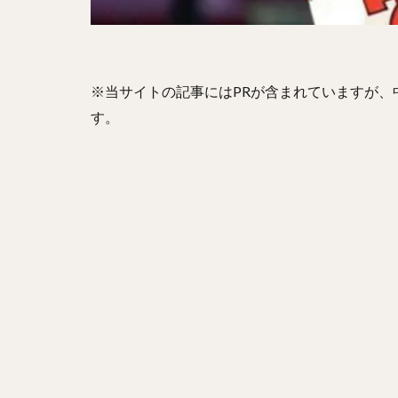
山崎康晃（やまさ
ニコラス・アンド
金本知憲（かねも
※当サイトの記事にはPRが含まれていますが
井納翔一（いのう
す。
西舘勇陽（にしだ
古谷優人（ふるや
本多雄一（ほんだ
笠谷俊介（かさや
有原航平（ありは
前田健太（まえだ
三嶋一輝（みしま
石井一久（いしい
野村勇（のむらい
栗林良吏（くりば
エルネスト・アン