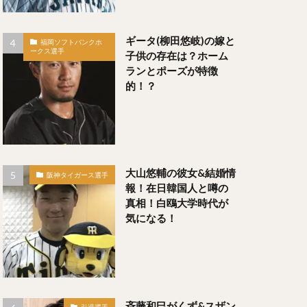
るたあつや）
ギータ(柳田悠岐)の嫁と
福岡ソフトバンクホ
ークス選手
子供の存在は？ホーム
ランとポーズが特徴
）
的！？
大山悠輔の彼女&結婚情
阪神タイガース選手
たか）
報！在日韓国人と噂の
）
真相！白鴎大学時代が
気になる！
いちろう）
義（そんまさよし）
斉藤和巳がくず&スザン