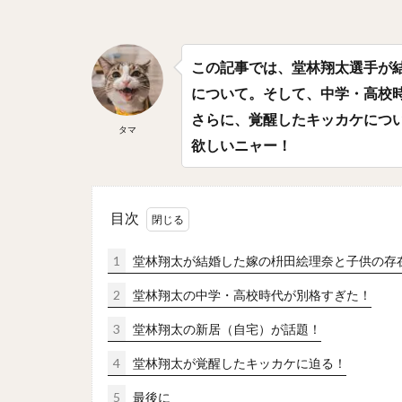
平野佳寿（ひらの
淺間大基（あさま
この記事では、堂林翔太選手が
上川畑大悟（かみ
について。そして、中学・高校
椎葉剛（しいばつ
さらに、覚醒したキッカケにつ
周東佑京（しゅう
タマ
欲しいニャー！
村松有人（むらま
能見篤史（のうみ
吉川光夫（よしか
目次
吉田正尚（よしだ
1
堂林翔太が結婚した嫁の枡田絵理奈と子供の存
井上広大（いのう
西岡剛（にしおか
2
堂林翔太の中学・高校時代が別格すぎた！
大関友久（おおぜ
3
堂林翔太の新居（自宅）が話題！
中森俊介（なかも
4
堂林翔太が覚醒したキッカケに迫る！
ザッカリー・シェ
5
最後に
川瀬晃（かわせひ