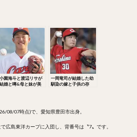
なりけんじ）
川原弘之（かわはらひろゆき）
杉内俊哉（すぎうちとし
や）
王貞治（おうさだはる）
糸井嘉男（いといよしお）
がわゆうや）
高津臣吾（たかつしんご）
吉田輝星（よしだこうせい）
らしょうせい）
一岡竜司（いちおかりゅうじ）
筒香嘉智（つつごうよ
あゆむ）
宮崎敏郎（みやざきとしろう）
佐藤輝明（さとうてるあき）
らしょうま）
田嶋大樹（たじまだいき）
松井秀喜（まついひでき）
らこうじ）
平石洋介（ひらいしようすけ）
フレディ・ホセ・ガルビス
たくむ）
海野隆司（うみのたかし）
高橋宏斗（たかはしひろと）
小園海斗と渡辺リサが
一岡竜司が結婚した幼
ひろき）
村上頌樹（むらかみしょうき）
オスカー・ルイス・コラス・
結婚と噂&母と妹が美
馴染の嫁と子供の存
ひろ）
吉村裕基（よしむらゆうき）
奥村政稔（おくむらまさと）
人と話題！父がヒロ
在！苦難の巨人時代！
ミ！？愛用グローブと
人的補償からの覚醒が
まけいぞう）
杉山一樹（すぎやまかずき）
森唯斗（もりゆいと）
ヤバすぎた高校時代！
ヤバい！
せいぎ）
美間優槻（みまゆうき）
関川浩一（せきかわこういち）
26/08/07時点)で、愛知県豊田市出身。
のりちか）
金子弌大（かねこちひろ）
菊池涼介（きくちりょうすけ）
2位で広島東洋カープに入団し、背番号は〝7〟です。
しこうや）
山本由伸（やまもとよしのぶ）
井上晴哉（いのうえせいや
ととしひこ）
北條史也（ほうじょうふみや）
辰巳涼介（たつみりょう