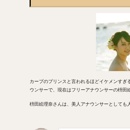
藤井皓哉（ふじい
柳裕也（やなぎゆ
坂本勇人（さかも
松井裕樹（まつい
藤川球児（ふじか
堀瑞輝（ほりみず
岡田貴弘（おかだ
糸原健斗（いとは
林晃汰（はやしこ
カープのプリンスと言われるほどイケメンすぎる
森下暢仁（もりし
ウンサーで、現在はフリーアナウンサーの枡田
秋広優人（あきひ
枡田絵理奈さんは、美人アナウンサーとしても
城島健司（じょう
松坂大輔（まつざ
藤浪晋太郎（ふじ
鶴岡慎也（つるお