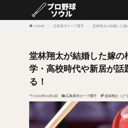
カテゴリー
HOME
広島東洋カープ選手
堂林翔太が結婚した嫁
タグ
堂林翔太が結婚した嫁の
中村剛也（なかむ
岩嵜翔（いわさき
学・高校時代や新居が話
源田壮亮（げんだ
る！
村上宗隆（むらか
松山竜平（まつや
2022年10月6日
広島東洋カープ選手
堂林翔太（ど
阿部寿樹（あべと
益田直也（ますだ
太田光（おおたひ
上原健太（うえは