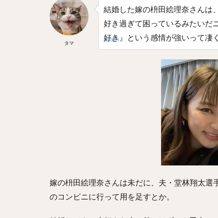
結婚した嫁の枡田絵理奈さんは
吉川尚輝（よしか
好き過ぎて困っているみたいだ
佐藤直樹（さとう
好き
』という感情が強いって凄
タマ
高橋尚成（たかは
立岡宗一郎（たて
中山礼都（なかや
城所龍磨（きどこ
松本航（まつもと
高田知季（たかた
小園海斗（こぞの
大島洋平（おおし
杉本裕太郎（すぎ
由規（よしのり）
嫁の枡田絵理奈さんは未だに、夫・堂林翔太選
山瀬慎之助（やま
のコンビニに行って用を足すとか。
新井貴浩（あらい