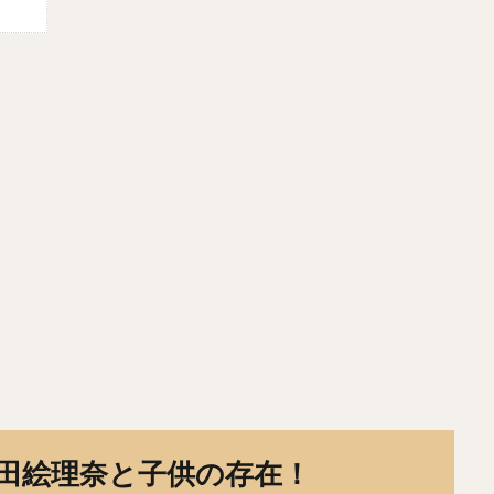
ふみまる）
若田部健一（わかたべけんいち）
高橋光成（たかはしこう
まなるき）
上沢直之（うわさわなおゆき）
佐々岡真司（ささおかしん
こうすけ）
Tー岡田（ティーおかだ）
佐々木郎希（ささきろうき）
がしょうた）
西純矢（にしじゅんや）
チェン・ウェイン（陳偉殷）
かたいすけ）
中島裕之（なかじまひろゆき）
高橋由伸（たかはしよし
・祐希（のむら ジェームス ゆうき）
中谷将太（なかたに まさひろ）
やすたか）
與座海人（よざかいと）
岡林勇希（おかばやしゆうき）
いひろみつ）
ジュリスベル・グラシアル・ガルシア
五十嵐亮太（いが
ましんや）
寺原隼人（てらはらはやと）
工藤公康（くどうきみやす）
かのぶひこ）
水谷瞬（みずたにしゅん）
甲斐拓也（かいたくや）
えいごろう）
高橋朋己（たかはしともみ）
中村悠平（なかむらゆうへ
りょう）
緒方孝市（おがたこういち）
柴原洋（しばはらひろし）
ヤ・メルセデス
根尾昂（ねおあきら）
上茶谷大河（かみちゃたにたい
しゅん）
松井稼頭央（まついかずお）
安達了一（あだちりょういち）
田絵理奈と子供の存在！
しのりひろ）
畠山和洋（はたけやまかずひろ）
石井一成（いしいかず