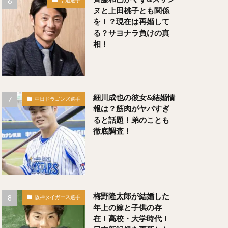
引退選手
ヌと上田桃子とも関係
な）
を！？現在は再婚して
じ）
る？サヨナラ負けの真
相！
のぶ）
細川成也の彼女&結婚情
中日ドラゴンズ選手
報は？筋肉がヤバすぎ
ると話題！弟のことも
らしりょうた）
徹底調査！
い）
梅野隆太郎が結婚した
が）
阪神タイガース選手
年上の嫁と子供の存
在！高校・大学時代！
なり）