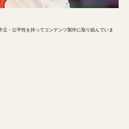
きやすあき）
柴田竜拓（しばたたつひろ）
涌井秀章（わくいひであき
レス・マルティネス
梶谷隆幸（かじたにたかゆき）
二岡智宏（におか
とともあき）
釜田佳直（かまたよしなお）
山口航輝（やまぐちこうき
、中立・公平性を持ってコンテンツ製作に取り組んでいま
しょういち）
森浦大輔（もりうらだいすけ）
長嶋一茂（ながしまかず
てゆうひ）
ウラディミール・バレンティン
中村晨（なかむらしん）
ゆうと）
大竹耕太郎（おおたけこうたろう）
嶋基宏（しまもとひろ）
ゆういち）
梅野隆太郎（うめのりゅうたろう）
牧原大成（まきはらた
しゅんすけ）
釜元豪（かまもとごう）
石川雅規（いしかわまさのり）
らこうへい）
大瀬良大地（おおせらだいち）
中崎翔太（なかざきしょ
けんた）
澤村拓一（さわむらひろかず）
佐野恵太（さのけいた）
かずき）
瀧中瞭太（たきなかりょうた）
宮城大弥（みやぎひろや）
かずひさ）
紅林弘太郎（くればやしこうたろう）
炭谷銀仁朗（すみた
さみ）
五十幡亮汰（いそばたりょうた）
清水昇（しみずのぼる）
やしりょうじ）
オコエ瑠偉（おこえるい）
下村海翔（しもむらかいと
トニオ・メヒア・アルバラード
中田賢一（なかたけんいち）
吉住晴斗