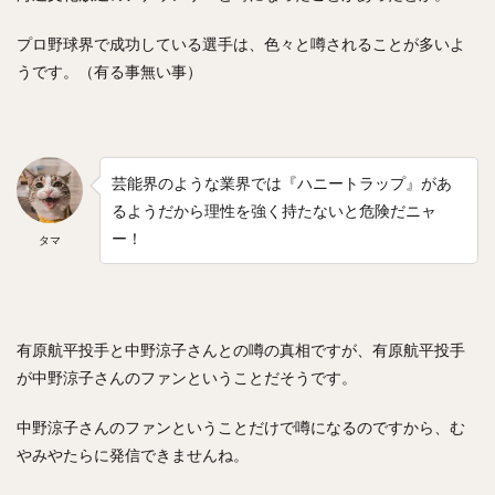
工藤公康（くどうきみやす）
松中信彦（まつなかのぶひこ）
プロ野球界で成功している選手は、色々と噂されることが多いよ
水谷瞬（みずたにしゅん）
甲斐拓也（かいたくや）
うです。（有る事無い事）
茂木栄五郎（もぎえいごろう）
高橋朋己（たかはしともみ）
中村悠平（なかむらゆうへい）
芸能界のような業界では『ハニートラップ』があ
秋吉亮（あきよしりょう）
緒方孝市（おがたこういち）
るようだから理性を強く持たないと危険だニャ
柴原洋（しばはらひろし）
ー！
タマ
スティーブン・モヤ・メルセデス
根尾昂（ねおあきら）
上茶谷大河（かみちゃたにたいが）
高山俊（たかやましゅん）
松井稼頭央（まついかずお）
有原航平投手と中野涼子さんとの噂の真相ですが、有原航平投手
安達了一（あだちりょういち）
が中野涼子さんのファンということだそうです。
赤星憲広（あかほしのりひろ）
中野涼子さんのファンということだけで噂になるのですから、む
畠山和洋（はたけやまかずひろ）
やみやたらに発信できませんね。
石井一成（いしいかずなり）
藤井皓哉（ふじいこうや）