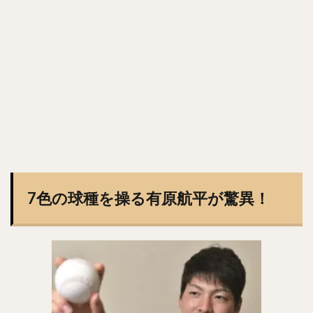
斎藤佑樹（さいとうゆうき）
鶴岡慎也（つるおかしんや）
會澤翼（あいざわつばさ）
マシュー・コディ・ムーア
吉川尚輝（よしかわなおき）
平田良介（ひらたりょうすけ）
伊藤光（いとうひかる）
佐藤直樹（さとうなおき）
宗佑磨（むねゆうま）
比嘉幹貴（ひがもとき）
若月健矢（わかつきけんや）
高橋尚成（たかはしひさのり）
武田愛斗（たけだあいと）
松本剛（まつもとごう）
立岡宗一郎（たておかそういちろう）
7色の球種を操る有原航平が驚異！
太田椋（おおたりょう）
ラーズ・ヌートバー
中山礼都（なかやまらいと）
リック・バンデンハーク
今宮健太（いまみやけんた）
城所龍磨（きどころりゅうま）
尾形崇斗（おがたしゅうと）
平良海馬（たいらかいま）
松本航（まつもとわたる）
泉圭輔（いずみけいすけ）