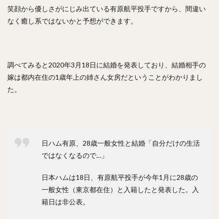
笑顔から優しさがにじみ出ている有原航平投手ですから、間違い
川原弘之（かわはらひろゆき）
なく癒し系ではないかと予想ができます。
杉内俊哉（すぎうちとしや）
森友哉（もりともや）
王貞治（おうさだはる）
糸井嘉男（いといよしお）
長谷川勇也（はせがわゆうや）
調べてみると2020年3月18日に結婚を発表しており、結婚相手の
高津臣吾（たかつしんご）
吉田輝星（よしだこうせい）
嫁は都内在住の1歳年上の姉さん女房だということがわかりまし
中村奨成（なかむらしょうせい）
た。
一岡竜司（いちおかりゅうじ）
筒香嘉智（つつごうよしとも）
石川歩（いしかわあゆむ）
宮崎敏郎（みやざきとしろう）
日ハム有原、28歳一般女性と結婚「自分だけの生活
ではなくなるので…」
佐藤輝明（さとうてるあき）
藤平尚真（ふじひらしょうま）
日本ハムは18日、有原航平投手が今年1月に28歳の
田嶋大樹（たじまだいき）
松井秀喜（まついひでき）
一般女性（東京都在住）と入籍したと発表した。入
上原浩治（うえはらこうじ）
籍日は非公表。
平石洋介（ひらいしようすけ）