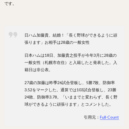
です。
井上晴哉（いのうえせいや）
倉本寿彦（くらもととしひこ）
北條史也（ほうじょうふみや）
辰巳涼介（たつみりょうすけ）
日ハム加藤貴、結婚！「長く野球ができるように頑
平野佳寿（ひらのよしひさ）
張ります」お相手は28歳の一般女性
ジェフリー・レオナル・マルテ・ポーリーノ
日本ハムは18日、加藤貴之投手が今年3月に28歳の
古田敦也（ふるたあつや）
淺間大基（あさまだいき）
一般女性（札幌市在住）と入籍したと発表した。入
井上朋也（いのうえともや）
コリン・レイ
籍日は非公表。
上川畑大悟（かみかわばただいご）
27歳の加藤は昨季26試合登板し、5勝7敗、防御率
湯浅京己（ゆあさあつき）
横川凱（よこがわかい）
3.52をマークした。通算では103試合登板し、23勝
椎葉剛（しいばつよし）
24敗、防御率3.78。「いままでと変わらず、長く野
カーター・スチュワート・ジュニア
球ができるように頑張ります」とコメントした。
九鬼隆平（くきりゅうへい）
引用元：
Full-Count
周東佑京（しゅうとううきょう）
奪Sh!（ダッシュ）
川崎宗則（かわさきむねのり）