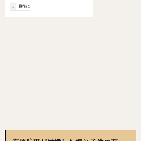
森浦大輔（もりうらだいすけ）
5
最後に
長嶋一茂（ながしまかずしげ）
西舘勇陽（にしだてゆうひ）
ウラディミール・バレンティン
中村晨（なかむらしん）
古谷優人（ふるやゆうと）
大竹耕太郎（おおたけこうたろう）
嶋基宏（しまもとひろ）
本多雄一（ほんだゆういち）
梅野隆太郎（うめのりゅうたろう）
牧原大成（まきはらたいせい）
笠谷俊介（かさやしゅんすけ）
釜元豪（かまもとごう）
石川雅規（いしかわまさのり）
有原航平（ありはらこうへい）
大瀬良大地（おおせらだいち）
中崎翔太（なかざきしょうた）
前田健太（まえだけんた）