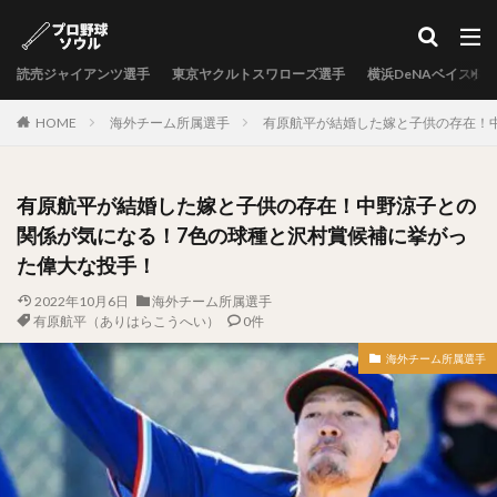
カテゴリー
読売ジャイアンツ選手
東京ヤクルトスワローズ選手
横浜DeNAベイスタ
タグ
HOME
海外チーム所属選手
有原航平が結婚した嫁と子供の存在！
中村剛也（なかむらたけや）
十亀剣（とがめけん）
外崎修汰（とのさきしゅうた）
有原航平が結婚した嫁と子供の存在！中野涼子との
岩嵜翔（いわさきしょう）
関係が気になる！7色の球種と沢村賞候補に挙がっ
日暮矢麻人（ひぐらしやまと）
た偉大な投手！
柳田悠岐（やなぎたゆうき）
2022年10月6日
海外チーム所属選手
源田壮亮（げんだそうすけ）
有原航平（ありはらこうへい）
0件
秋山幸二（あきやまこうじ）
海外チーム所属選手
近本光司（ちかもとこうじ）
村上宗隆（むらかみむねたか）
中島卓也（なかしまたくや）
杉浦稔大（すぎうらとしひろ）