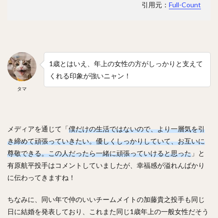
引用元：
Full-Count
フレディ・ホセ・ガルビス
中野拓夢（なかのたくむ）
海野隆司（うみのたかし）
高橋宏斗（たかはしひろと）
嶺井博希（みねいひろき）
村上頌樹（むらかみしょうき）
1歳とはいえ、年上の女性の方がしっかりと支えて
オスカー・ルイス・コラス・レオン
くれる印象が強いニャン！
丸佳浩（まるよしひろ）
吉村裕基（よしむらゆうき）
タマ
奥村政稔（おくむらまさと）
川島慶三（かわしまけいぞう）
杉山一樹（すぎやまかずき）
森唯斗（もりゆいと）
メディアを通じて「
僕だけの生活ではないので、より一層気を引
き締めて頑張っていきたい。優しくしっかりしていて、お互いに
田中正義（たなかせいぎ）
美間優槻（みまゆうき）
尊敬できる。この人だったら一緒に頑張っていけると思った
」と
関川浩一（せきかわこういち）
有原航平投手はコメントしていましたが、幸福感が溢れんばかり
青木宣親（あおきのりちか）
金子弌大（かねこちひろ）
に伝わってきますね！
菊池涼介（きくちりょうすけ）
ちなみに、同い年で仲のいいチームメイトの加藤貴之投手も同じ
高橋昂也（たかはしこうや）
日に結婚を発表しており、これまた同じ1歳年上の一般女性だそう
山本由伸（やまもとよしのぶ）