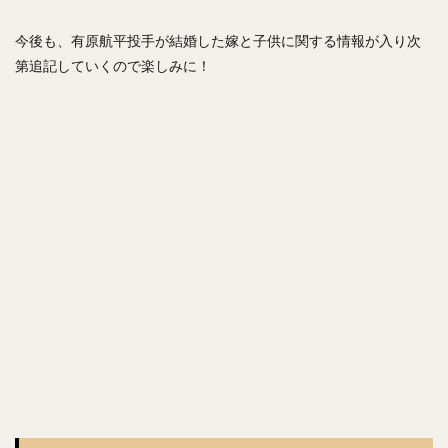
中森俊介（なかもりしゅんすけ）
今後も、有原航平投手が結婚した嫁と子供に関する情報が入り次
松尾汐恩（まつおしおん）
第追記していくので楽しみに！
石塚綜一郎（いしづかそういちろう）
ザッカリー・シェリダン・ニール
二保旭（にほあきら）
和田毅（わだつよし）
孫正義（そんまさよし）
川瀬晃（かわせひかる）
東浜巨（ひがしはまなお）
武田翔太（たけだしょうた）
田浦文丸（たうらふみまる）
若田部健一（わかたべけんいち）
高橋光成（たかはしこうな）
寺島成輝（てらしまなるき）
上沢直之（うわさわなおゆき）
佐々岡真司（ささおかしんじ）
田中広輔（たなかこうすけ）
Tー岡田（ティーおかだ）