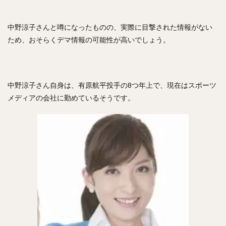
正木智也（まさきともや）
宮森智志（みやもりさとし）
柳裕也（やなぎゆうや）
平沢大河（ひらさわたいが）
中野涼子さんと噂になったものの、実際に目撃された情報がない
デニス・サファテ
井口資仁（いぐちただひと）
ため、おそらくデマ情報の可能性が高いでしょう。
坂本勇人（さかもとはやと）
小久保裕紀（こくぼひろき）
市川友也（いちかわともや）
松井裕樹（まついゆうき）
中野涼子さん自身は、有原航平投手の8つ年上で、現在はスポーツ
永江恭平（ながえきょうへい）
メディアの会社に勤めているそうです。
甲斐野央（かいのひろし）
藤川球児（ふじかわきゅうじ）
高橋礼（たかはしれい）
川端慎吾（かわばたしんご）
堀瑞輝（ほりみずき）
野村祐輔（のむらゆうすけ）
津森宥紀（つもりゆうき）
岡田貴弘（おかだたかひろ）
大野雄大（おおのゆうだい）
濱口遥大（はまぐちはるひろ）
糸原健斗（いとはらけんと）