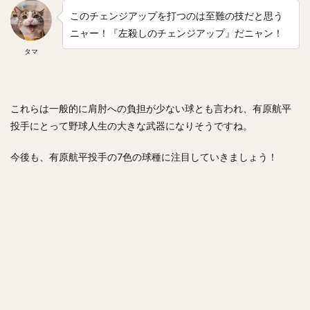
岡本健（おかもとけん）
斉藤和巳（さいとうかずみ）
このチェンジアップを打つのは至難の技だと思う
松田遼馬（まつだりょうま）
渡邉陸（わたなべりく）
ニャー！『左殺しのチェンジアップ』だニャン！
福田秀平（ふくだしゅうへい）
タマ
谷川原健太（たにがわらけんた）
黒瀬健太（くろせけんた）
西川遥輝（にしかわはるき）
これらは一般的に肩肘への負担が少ない球とも言われ、有原航平
柿木蓮（かきぎれん）
今村猛（いまむらたける）
投手にとって野球人生の大きな武器になりそうですね。
大竹寛（おおたけかん）
藤原恭大（ふじわらきょうた）
京田陽太（きょうだようた）
乙坂智（おとさかとも）
今後も、有原航平投手の7色の球種に注目していきましょう！
安樂智大（あんらくともひろ）
唐川侑己（からかわゆうき）
イチロー
馬原孝浩（まはらたかひろ）
来田涼斗（きた りょうと）
ダヤン・ビシエド ・ペレス
アダム・ブレット・ウォーカー2世
若林楽人（わかばやしがくと）
椋木蓮（むくのきれん）
里崎智也（さとざきともや）