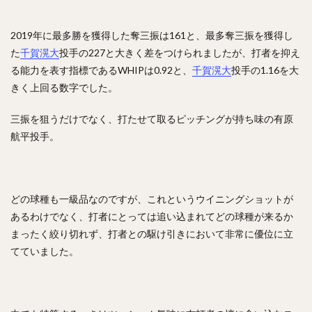
ジェリー・サンズ
佐藤由規（さとうよしのり）
松原聖弥（まつばらせいや）
2019年に最多勝を獲得した奪三振は161と、最多奪三振を獲得し
た
千賀滉大
北山亘基（きたやまこうき）
投手の227と大きく差をつけられましたが、打者を抑え
る能力を表す指標であるWHIPは0.92と、
千賀滉大
投手の1.16を大
今村信貴（いまむらのぶたか）
きく上回る数字でした。
河野竜生（かわのりゅうせい）
マイク・トラウト
黒田博樹（くろだひろき）
三振を狙うだけでなく、打たせて取るピッチングが持ち味の有原
航平投手。
ロベルト・アレキサンダー・スアレス・スベーロ
内海哲也（うつみてつや）
塚田正義（つかだまさよし）
山川穂高（やまかわほたか）
摂津正（せっつただし）
どの球種も一級品なのですが、これというウイニングショットが
松田宣浩（まつだのぶひろ）
清水陸哉（しみずりくや）
あるわけでなく、打者にとっては追い込まれてどの球種が来るか
砂川リチャードオブライエン（すながわリチャードオブライエ
まったく絞り切れず、打者との駆け引きにおいて非常に優位に立
ン）
てていました。
西田哲朗（にしだてつろう）
鳥谷敬（とりたにたかし）
中田翔（なかたしょう）
万波中正（まんなみちゅうせい）