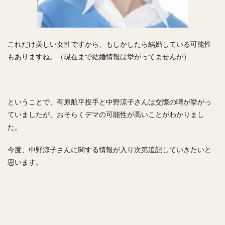
コーリー・スパンジェンバーグ
荻野貴司（おぎのたかし）
銀次（ぎんじ）
林晃汰（はやしこうた）
藤岡裕大（ふじおかゆうだい）
これだけ美しい女性ですから、もしかしたら結婚している可能性
又吉克樹（またよしかつき）
もありますね。（現在まで結婚情報は挙がってませんが）
森下暢仁（もりしたまさと）
辛島航（からしまわたる）
宇田川優希（うだがわゆうき）
秋広優人（あきひろゆうと）
ランディ・メッセンジャー
ということで、有原航平投手と中野涼子さんは交際の噂が挙がっ
今井達也（いまいたつや）
ていましたが、おそらくデマの可能性が高いことがわかりまし
城島健司（じょうじまけんじ）
た。
小澤怜史（こざわれいじ）
平井克典（ひらいかつのり）
今度、中野涼子さんに関する情報が入り次第追記していきたいと
松坂大輔（まつざかだいすけ）
思います。
江川智晃（えがわともあき）
真砂勇介（まさごゆうすけ）
藤浪晋太郎（ふじなみしんたろう）
高橋純平（たかはしじゅんぺい）