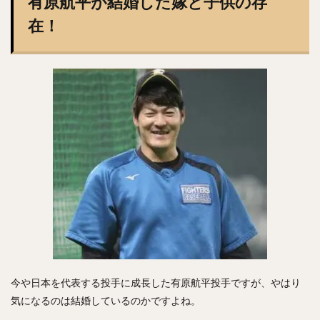
有原航平が結婚した嫁と子供の存
澤村拓一（さわむらひろかず）
佐野恵太（さのけいた）
在！
三嶋一輝（みしまかずき）
瀧中瞭太（たきなかりょうた）
宮城大弥（みやぎひろや）
石井一久（いしいかずひさ）
紅林弘太郎（くればやしこうたろう）
炭谷銀仁朗（すみたにぎんじろう）
野村勇（のむらいさみ）
五十幡亮汰（いそばたりょうた）
清水昇（しみずのぼる）
栗林良吏（くりばやしりょうじ）
オコエ瑠偉（おこえるい）
下村海翔（しもむらかいと）
エルネスト・アントニオ・メヒア・アルバラード
中田賢一（なかたけんいち）
今や日本を代表する投手に成長した有原航平投手ですが、やはり
吉住晴斗（よしずみはると）
気になるのは結婚しているのかですよね。
大隣憲司（おおとなりけんじ）