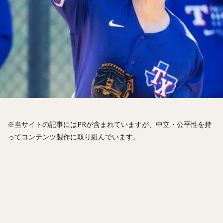
松山竜平（まつやまりゅうへい）
田中将大（たなかまさひろ）
中村奨吾（なかむらしょうご）
阿部寿樹（あべとしき）
桑原将志（くわはらまさゆき）
宋家豪（ソン・チャーホウ）
益田直也（ますだなおや）
清原和博（きよはらかずひろ）
仁志敏久（にしとしひさ）
太田光（おおたひかる）
田村龍弘（たむらたつひろ）
※当サイトの記事にはPRが含まれていますが、中立・公平性を持
翁田大勢（おうたたいせい）
ってコンテンツ製作に取り組んでいます。
上原健太（うえはらけんた）
山崎颯一郎（やまざきそういちろう）
ロベルト・オスナ・キンテーロ
アレクサンダー・ラモン・ラミレス・キニョネス
アリエル・ミランダ・ギル
中村宜聖（なかむらたかまさ）