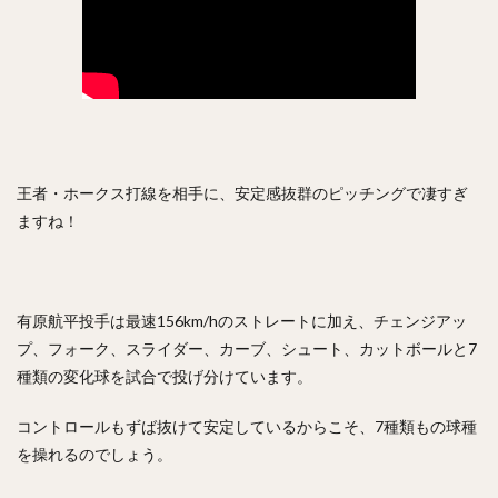
内川聖一（うちかわせいいち）
堀内汰門（ほりうちたもん）
山口俊（やまぐちしゅん）
張本優大（はりもとまさひろ）
松本裕樹（まつもとゆうき）
浅村栄斗（あさむらひでと）
石川柊太（いしかわしゅうた）
王者・ホークス打線を相手に、安定感抜群のピッチングで凄すぎ
西川愛也（にしかわまなや）
ますね！
高谷裕亮（たかやひろあき）
清宮幸太郎（きよみやこうたろう）
平沼翔太（ひらぬましょうた）
有原航平投手は最速156km/hのストレートに加え、チェンジアッ
プ、フォーク、スライダー、カーブ、シュート、カットボールと7
安部友裕（あべともひろ）
種類の変化球を試合で投げ分けています。
戸郷翔征（とごうしょうせい）
陽岱鋼（ようだいかん）
吉見一起（よしみかずき）
三浦大輔（みうらだいすけ）
コントロールもずば抜けて安定しているからこそ、7種類もの球種
笹川吉康（ささがわよしやす）
を操れるのでしょう。
鈴木大地（すずきだいち）
ヘロニモ・フランスア