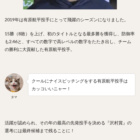
渡辺直人（わたなべなおと）
グレゴリー・ポランコ
福田周平（ふくだしゅうへい）
2019年は有原航平投手にとって飛躍のシーズンになりました。
中嶋聡（なかじまさとし）
山下舜平大（やましたしゅんぺいた）
15勝（8敗）を上げ、初のタイトルとなる最多勝を獲得し、防御率
も2.46と、すべての数字で高レベルの数字をたたき出し、チーム
古川侑利（ふるかわゆうり）
の勝利に大貢献した有原航平投手。
検索
クールにナイスピッチングをする有原航平投手は
カッコいいニャー！
タマ
活躍が認められ、その年の最高の先発投手を決める『沢村賞』の
選考には最終候補まで残ることに！