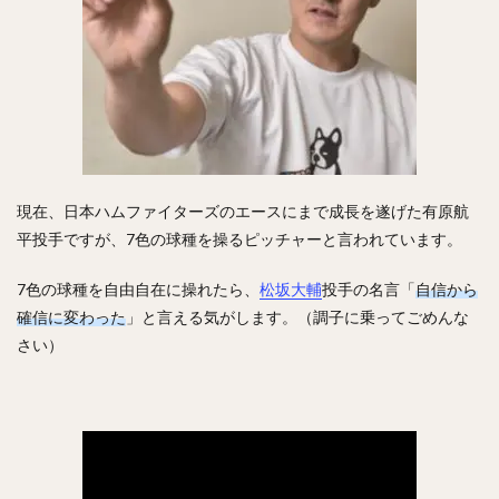
矢野燿大（やのあきひろ）
西勇輝（にしゆうき）
高田知季（たかたともき）
杉谷拳士（すぎやけんし）
渡邉諒（わたなべりょう）
小園海斗（こぞのかいと）
菅野智之（すがのともゆき）
重信慎之介（しげのぶしんのすけ）
大島洋平（おおしまようへい）
現在、日本ハムファイターズのエースにまで成長を遂げた有原航
国吉佑樹（くによしゆうき）
平投手ですが、7色の球種を操るピッチャーと言われています。
柳町達（やなぎまちたつる）
杉本裕太郎（すぎもとゆうたろう）
7色の球種を自由自在に操れたら、
松坂大輔
投手の名言「
自信から
呉念庭（ウー・ネンティン）
確信に変わった
」と言える気がします。（調子に乗ってごめんな
さい）
山崎福也（やまさきさちや）
由規（よしのり）
成瀬善久（なるせよしひさ）
松川虎生（まつかわこう）
山瀬慎之助（やませしんのすけ）
加藤貴之（かとうたかゆき）
蛭間拓哉（ひるまたくや）
新井貴浩（あらいたかひろ）
リバン・モイネロ・ピタ