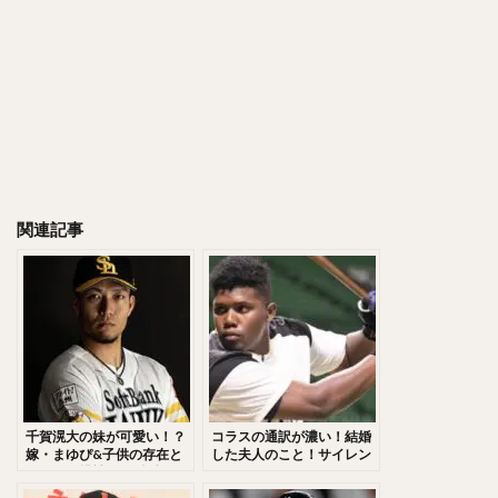
千賀滉大（せんがこうだい）
大山悠輔（おおやまゆうすけ）
岸孝之（きしたかゆき）
明石健志（あかしけんじ）
栗原陵矢（くりはらりょうや）
熊代聖人（くましろまさと）
秋山翔吾（あきやましょうご）
野村大樹（のむらだいじゅ）
関連記事
小川泰弘（おがわやすひろ）
大田泰示（おおたたいし）
宮台康平（みやだいこうへい）
堂林翔太（どうばやししょうた）
ダルビッシュ・セファット・ファリード・有
角中勝也（かくなかかつや）
新庄剛志（しんじょうつよし）
千賀滉大の妹が可愛い！？
コラスの通訳が濃い！結婚
中井大介（なかいだいすけ）
嫁・まゆぴ&子供の存在と
した夫人のこと！サイレン
メジャー挑戦は？髪型のこ
トにビックリ！
小深田大翔（こぶかたひろと）
だわりや愛用グローブも調