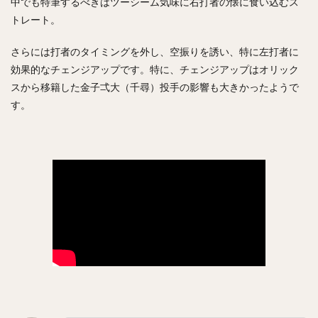
中でも特筆するべきはツーシーム気味に右打者の懐に食い込むス
九里亜蓮（くりあれん）
ルビー・デラロサ
トレート。
大城卓三（おおしろたくみ）
高橋周平（たかはししゅうへい）
さらには打者のタイミングを外し、空振りを誘い、特に左打者に
効果的なチェンジアップです。特に、チェンジアップはオリック
神里和毅（かみざとかずき）
スから移籍した金子弌大（千尋）投手の影響も大きかったようで
早川隆久（はやかわたかひさ）
す。
清田育宏（きよたいくひろ）
伊藤大海（いとうひろみ）
岡島豪郎（おかじまたけろう）
高橋奎二（たかはしけいじ）
ゼラス・ラマー・ウィーラー
中川圭太（なかがわけいた）
青柳晃洋（あおやぎこうよう）
玉井大翔（たまいたいしょう）
アーロン・ジェームズ・ジャッジ
亀井善行（かめいよしゆき）
三森大貴（みもりまさき）
則本昂大（のりもとたかひろ）
増田珠（ますだしゅう）