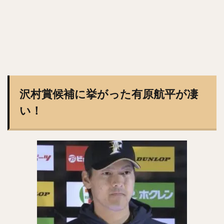
亀井義行（かめいよしゆき）
上林誠知（うえばやしせいじ）
加治屋蓮（かじやれん）
増田達至（ますだたつし）
岡本和真（おかもとかずま）
新垣渚（あらがきなぎさ）
板東湧梧（ばんどうゆうご）
渡邊勇太朗（わたなべゆうたろう）
福留孝介（ふくどめこうすけ）
辻発彦（つじはつひこ）
沢村賞候補に挙がった有原航平が凄
山田哲人（やまだてつと）
宮西尚生（みやにしなおき）
い！
栗山英樹（くりやまひでき）
長野久義（ちょうのひさよし）
田口麗斗（たぐちかずと）
安田尚憲（やすだひさのり）
石川昴弥（いしかわたかや）
細川成也（ほそかわせいや）
牧田和久（まきたかずひさ）
二木康太（ふたきこうた）
稲葉篤紀（いなばあつのり）
細川亨（ほそかわとおる）
黒川史陽（くろかわふみや）