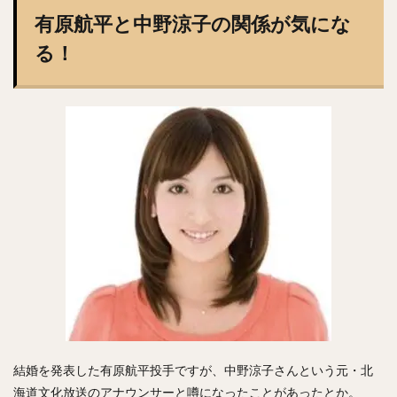
佐々木郎希（ささきろうき）
有原航平と中野涼子の関係が気にな
今永昇太（いまながしょうた）
西純矢（にしじゅんや）
る！
チェン・ウェイン（陳偉殷）
山岡泰輔（やまおかたいすけ）
中島裕之（なかじまひろゆき）
高橋由伸（たかはしよしのぶ）
野村・ジェームス・祐希（のむら ジェームス ゆうき）
中谷将太（なかたに まさひろ）
塩見泰隆（しおみやすたか）
與座海人（よざかいと）
岡林勇希（おかばやしゆうき）
落合博満（おちあいひろみつ）
ジュリスベル・グラシアル・ガルシア
五十嵐亮太（いがらしりょうた）
嘉弥真新也（かやましんや）
結婚を発表した有原航平投手ですが、中野涼子さんという元・北
寺原隼人（てらはらはやと）
海道文化放送のアナウンサーと噂になったことがあったとか。