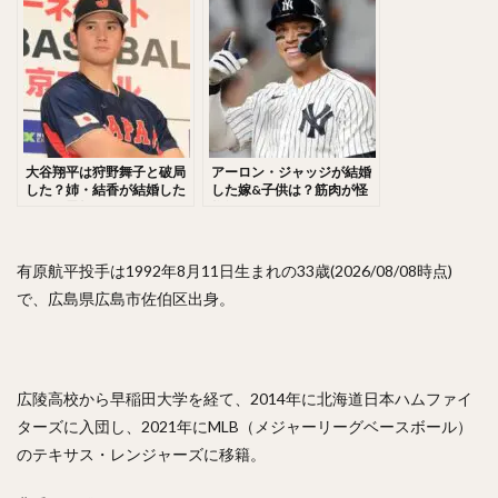
査！
佐々木千隼（ささきちはや）
小林誠司（こばやしせいじ）
清水隆行（しみずたかゆき）
岸潤一郎（きしじゅんいちろう）
伏見寅威（ふしみとらい）
今川優馬（いまがわゆうま）
大谷翔平は狩野舞子と破局
アーロン・ジャッジが結婚
湯浅大（ゆあさだい）
牧秀悟（まきしゅうご）
した？姉・結香が結婚した
した嫁&子供は？筋肉が怪
旦那は恩師！？
物級にヤバい！？
大津亮介（おおつりょうすけ）
前田悠伍（まえだゆうご）
有原航平投手は1992年8月11日生まれの33歳(2026/08/08時点)
アルフレド・デスパイネ ・ロドリゲス
で、広島県広島市佐伯区出身。
中村晃（なかむらあきら）
古澤勝吾（ふるさわしょうご）
大本将吾（おおもとしょうご）
広陵高校から早稲田大学を経て、2014年に北海道日本ハムファイ
島袋洋奨（しまぶくろようすけ）
ターズに入団し、2021年にMLB（メジャーリーグベースボール）
木村文紀（きむらふみかず）
栗山巧（くりやまたくみ）
のテキサス・レンジャーズに移籍。
片耳・フェイスガードヘルメット