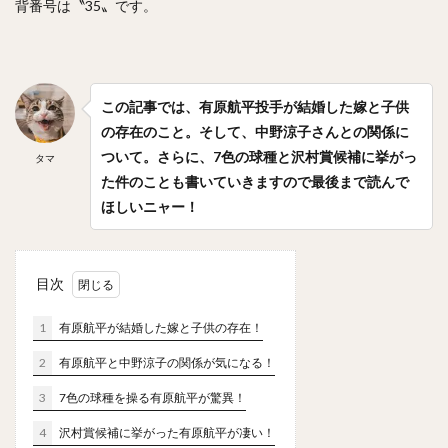
背番号は〝35〟です。
笠原大芽（かさはらたいが）
金子侑司（かねこゆうじ）
奥川恭伸（おくがわやすのぶ）
近藤健介（こんどうけんすけ）
王柏融（ワン・ボーロン）
クリス・ジョンソン
この記事では、有原航平投手が結婚した嫁と子供
の存在のこと。そして、中野涼子さんとの関係に
大谷翔平（おおたにしょうへい）
美馬学（みままなぶ）
ついて。さらに、7色の球種と沢村賞候補に挙がっ
タマ
山崎康晃（やまさきやすあき）
た件のことも書いていきますので最後まで読んで
柴田竜拓（しばたたつひろ）
ほしいニャー！
涌井秀章（わくいひであき）
ニコラス・アンドレス・マルティネス
目次
梶谷隆幸（かじたにたかゆき）
二岡智宏（におかともひろ）
1
有原航平が結婚した嫁と子供の存在！
金本知憲（かねもとともあき）
2
有原航平と中野涼子の関係が気になる！
釜田佳直（かまたよしなお）
3
7色の球種を操る有原航平が驚異！
山口航輝（やまぐちこうき）
4
沢村賞候補に挙がった有原航平が凄い！
井納翔一（いのうしょういち）