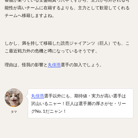
能性が高いチームに在籍するよりも、主力として歓迎してくれる
中森俊介（なかもりしゅんすけ）
チームへ移籍しますよね。
松尾汐恩（まつおしおん）
石塚綜一郎（いしづかそういちろう）
ザッカリー・シェリダン・ニール
二保旭（にほあきら）
しかし、満を持して移籍した読売ジャイアンツ（巨人）でも、こ
和田毅（わだつよし）
孫正義（そんまさよし）
こ最近戦力外の危機と噂になっているそうです。
川瀬晃（かわせひかる）
東浜巨（ひがしはまなお）
理由は、怪我の影響と
武田翔太（たけだしょうた）
丸佳浩
選手の加入でしょう。
田浦文丸（たうらふみまる）
若田部健一（わかたべけんいち）
高橋光成（たかはしこうな）
丸佳浩
選手以外にも、期待値・実力が高い選手は
寺島成輝（てらしまなるき）
沢山いるニャー！巨人は選手層の厚さがセ・リー
上沢直之（うわさわなおゆき）
グNo. 1だニャン！
タマ
佐々岡真司（ささおかしんじ）
田中広輔（たなかこうすけ）
Tー岡田（ティーおかだ）