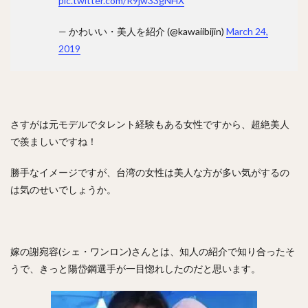
pic.twitter.com/R9jw33gNHX
矢野燿大（やのあきひろ）
西勇輝（にしゆうき）
高田知季（たかたともき）
杉谷拳士（すぎやけんし）
— かわいい・美人を紹介 (@kawaiibijin)
March 24,
2019
渡邉諒（わたなべりょう）
小園海斗（こぞのかいと）
菅野智之（すがのともゆき）
重信慎之介（しげのぶしんのすけ）
大島洋平（おおしまようへい）
さすがは元モデルでタレント経験もある女性ですから、超絶美人
国吉佑樹（くによしゆうき）
で羨ましいですね！
柳町達（やなぎまちたつる）
勝手なイメージですが、台湾の女性は美人な方が多い気がするの
杉本裕太郎（すぎもとゆうたろう）
は気のせいでしょうか。
呉念庭（ウー・ネンティン）
山崎福也（やまさきさちや）
由規（よしのり）
成瀬善久（なるせよしひさ）
松川虎生（まつかわこう）
嫁の謝宛容(シェ・ワンロン)さんとは、知人の紹介で知り合ったそ
山瀬慎之助（やませしんのすけ）
うで、きっと陽岱鋼選手が一目惚れしたのだと思います。
加藤貴之（かとうたかゆき）
蛭間拓哉（ひるまたくや）
新井貴浩（あらいたかひろ）
リバン・モイネロ・ピタ