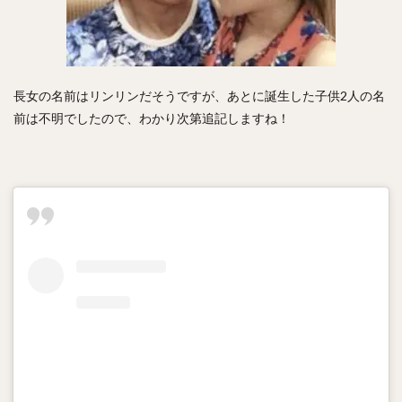
岡本健（おかもとけん）
斉藤和巳（さいとうかずみ）
松田遼馬（まつだりょうま）
渡邉陸（わたなべりく）
福田秀平（ふくだしゅうへい）
谷川原健太（たにがわらけんた）
長女の名前はリンリンだそうですが、あとに誕生した子供2人の名
黒瀬健太（くろせけんた）
西川遥輝（にしかわはるき）
前は不明でしたので、わかり次第追記しますね！
柿木蓮（かきぎれん）
今村猛（いまむらたける）
大竹寛（おおたけかん）
藤原恭大（ふじわらきょうた）
京田陽太（きょうだようた）
乙坂智（おとさかとも）
安樂智大（あんらくともひろ）
唐川侑己（からかわゆうき）
イチロー
馬原孝浩（まはらたかひろ）
来田涼斗（きた りょうと）
ダヤン・ビシエド ・ペレス
アダム・ブレット・ウォーカー2世
若林楽人（わかばやしがくと）
椋木蓮（むくのきれん）
里崎智也（さとざきともや）