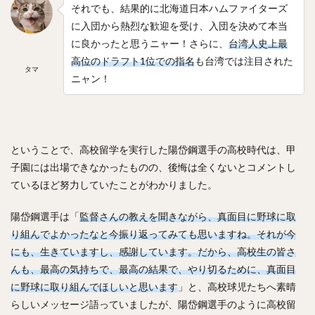
それでも、結果的に北海道日本ハムファイターズ
に入団から熱烈な歓迎を受け、入団を決めて本当
に良かったと思うニャー！さらに、
台湾人史上最
高位のドラフト1位での指名
も台湾では注目された
タマ
ニャン！
ということで、高校留学を実行した陽岱鋼選手の高校時代は、甲
子園には出場できなかったものの、後悔は全くないとコメントし
ているほど努力していたことがわかりました。
陽岱鋼選手は「
監督さんの教えを聞きながら、真面目に野球に取
り組んでよかったなと今振り返ってみても思いますね。それが今
にも、生きていますし、感謝しています。だから、高校生の皆さ
んも、最高の気持ちで、最高の結果で、やり切るために、真面目
に野球に取り組んでほしいと思います
」と、高校球児たちへ素晴
らしいメッセージ語っていましたが、陽岱鋼選手のように高校留