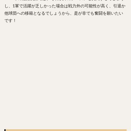
正木智也（まさきともや）
宮森智志（みやもりさとし）
し、1軍で活躍が乏しかった場合は戦力外の可能性が高く、引退か
柳裕也（やなぎゆうや）
平沢大河（ひらさわたいが）
他球団への移籍となるでしょうから、是が非でも奮闘を願いたい
デニス・サファテ
井口資仁（いぐちただひと）
です！
坂本勇人（さかもとはやと）
小久保裕紀（こくぼひろき）
市川友也（いちかわともや）
松井裕樹（まついゆうき）
永江恭平（ながえきょうへい）
甲斐野央（かいのひろし）
藤川球児（ふじかわきゅうじ）
高橋礼（たかはしれい）
川端慎吾（かわばたしんご）
堀瑞輝（ほりみずき）
野村祐輔（のむらゆうすけ）
津森宥紀（つもりゆうき）
岡田貴弘（おかだたかひろ）
大野雄大（おおのゆうだい）
濱口遥大（はまぐちはるひろ）
糸原健斗（いとはらけんと）