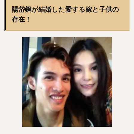
コーリー・スパンジェンバーグ
陽岱鋼が結婚した愛する嫁と子供の
荻野貴司（おぎのたかし）
銀次（ぎんじ）
存在！
林晃汰（はやしこうた）
藤岡裕大（ふじおかゆうだい）
又吉克樹（またよしかつき）
森下暢仁（もりしたまさと）
辛島航（からしまわたる）
宇田川優希（うだがわゆうき）
秋広優人（あきひろゆうと）
ランディ・メッセンジャー
今井達也（いまいたつや）
城島健司（じょうじまけんじ）
小澤怜史（こざわれいじ）
平井克典（ひらいかつのり）
松坂大輔（まつざかだいすけ）
江川智晃（えがわともあき）
真砂勇介（まさごゆうすけ）
藤浪晋太郎（ふじなみしんたろう）
高橋純平（たかはしじゅんぺい）