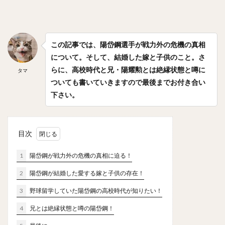
笠原大芽（かさはらたいが）
金子侑司（かねこゆうじ）
奥川恭伸（おくがわやすのぶ）
近藤健介（こんどうけんすけ）
この記事では、陽岱鋼選手が戦力外の危機の真相
王柏融（ワン・ボーロン）
クリス・ジョンソン
について。そして、結婚した嫁と子供のこと。さ
大谷翔平（おおたにしょうへい）
美馬学（みままなぶ）
らに、高校時代と兄・陽耀勲とは絶縁状態と噂に
タマ
ついても書いていきますので最後までお付き合い
山崎康晃（やまさきやすあき）
下さい。
柴田竜拓（しばたたつひろ）
涌井秀章（わくいひであき）
ニコラス・アンドレス・マルティネス
目次
梶谷隆幸（かじたにたかゆき）
1
陽岱鋼が戦力外の危機の真相に迫る！
二岡智宏（におかともひろ）
2
陽岱鋼が結婚した愛する嫁と子供の存在！
金本知憲（かねもとともあき）
釜田佳直（かまたよしなお）
3
野球留学していた陽岱鋼の高校時代が知りたい！
山口航輝（やまぐちこうき）
4
兄とは絶縁状態と噂の陽岱鋼！
井納翔一（いのうしょういち）