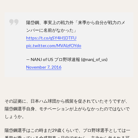
村松有人（むらまつありひと）
椎野新（しいのあらた）
田城飛翔（たしろつばさ）
能見篤史（のうみあつし）
陽岱鋼、事実上の戦力外「来季から自分が戦力のメ
阿部慎之助（あべしんのすけ）
ンバーに名前がなかった」
高井雄平（たかいゆうへい）
https://t.co/qSY4H1DTFU
吉川光夫（よしかわみつお）
pic.twitter.com/MVAlzfOYdo
鈴木誠也（すずきせいや）
西川龍馬（にしかわりょうま）
— NANJ of US プロ野球速報 (@nanj_of_us)
吉田正尚（よしだまさたか）
November 7, 2016
レオニス・マーティン・タパネス
戸柱恭孝（とばしらやすたか）
井上広大（いのうえこうた）
その証拠に、日本ハム球団から残留を促されていたそうですが、
島内宏明（しまうちひろあき）
陽岱鋼選手自身、モチベーションが上がらなかったのではないで
増井浩俊（ますいひろとし）
西岡剛（にしおかつよし）
しょうか。
桑田真澄（くわたますみ）
髙濱祐仁（たかはまゆうと）
大関友久（おおぜきともひさ）
増田陸（ますだりく）
陽岱鋼選手はこの時まだ29歳くらいで、プロ野球選手としては一
番脂が乗っている全盛期真っ只中ですから、主力から外される可
藤本博史（ふじもとひろし）