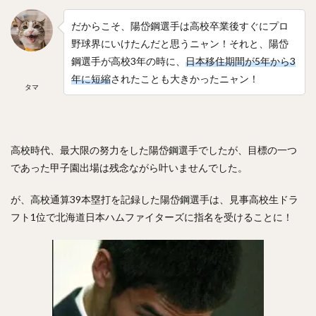
だからこそ、陽岱鋼選手は高校卒業後すぐにプロ
野球界にいけたんだと思うニャン！それと、陽岱
鋼選手が高校3年の時に、
日本移住期間が5年から3
年に短縮
されたことも大きかったニャン！
タマ
高校時代、最大限の努力をした陽岱鋼選手でしたが、目標の一つ
であった甲子園出場は残念ながら叶いませんでした。
が、高校通算39本塁打を記録した陽岱鋼選手は、見事高校生ドラ
フト1位で北海道日本ハムファイターズに指名を受けることに！