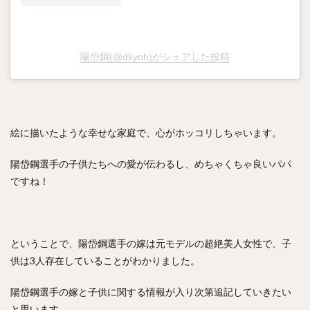
渡辺直人（わたなべなおと）
グレゴリー・ポランコ
福田周平（ふくだしゅうへい）
中嶋聡（なかじまさとし）
陽岱鋼(@dkyoh)がシェアした投稿
山下舜平大（やましたしゅんぺいた）
古川侑利（ふるかわゆうり）
検索
絵に描いたような幸せな家庭で、心がホッコリしちゃいます。
陽岱鋼選手の子供たちへの愛が伝わるし、めちゃくちゃ良いパパ
ですね！
ということで、陽岱鋼選手の嫁は元モデルの超絶美人女性で、子
供は3人存在していることがわかりました。
陽岱鋼選手の嫁と子供に関する情報が入り次第追記していきたい
と思います。