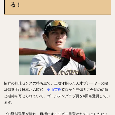
る！
澤村拓一（さわむらひろかず）
佐野恵太（さのけいた）
三嶋一輝（みしまかずき）
瀧中瞭太（たきなかりょうた）
宮城大弥（みやぎひろや）
石井一久（いしいかずひさ）
紅林弘太郎（くればやしこうたろう）
炭谷銀仁朗（すみたにぎんじろう）
野村勇（のむらいさみ）
五十幡亮汰（いそばたりょうた）
清水昇（しみずのぼる）
栗林良吏（くりばやしりょうじ）
オコエ瑠偉（おこえるい）
下村海翔（しもむらかいと）
抜群の野球センスの持ち主で、走攻守揃った天才プレーヤーの陽
岱鋼選手は日本ハム時代、
栗山英樹
監督から守備力に全幅の信頼
エルネスト・アントニオ・メヒア・アルバラード
と期待を寄せられていて、ゴールデングラブ賞を4回も受賞してい
中田賢一（なかたけんいち）
ます。
吉住晴斗（よしずみはると）
大隣憲司（おおとなりけんじ）
プロ野球選手が憧れ、目標にするほど一目置かれていましたね！