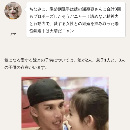
九里亜蓮（くりあれん）
ルビー・デラロサ
ちなみに、陽岱鋼選手は嫁の謝宛容さんに合計3回
大城卓三（おおしろたくみ）
もプロポーズしたそうだニャー！諦めない精神力
高橋周平（たかはししゅうへい）
と行動力で、愛する女性との結婚を掴み取った陽
神里和毅（かみざとかずき）
岱鋼選手は天晴だニャン！
タマ
早川隆久（はやかわたかひさ）
清田育宏（きよたいくひろ）
伊藤大海（いとうひろみ）
岡島豪郎（おかじまたけろう）
気になる愛する嫁との子供については、娘が2人、息子1人と、3人
高橋奎二（たかはしけいじ）
の子供の存在がいます。
ゼラス・ラマー・ウィーラー
中川圭太（なかがわけいた）
青柳晃洋（あおやぎこうよう）
玉井大翔（たまいたいしょう）
アーロン・ジェームズ・ジャッジ
亀井善行（かめいよしゆき）
三森大貴（みもりまさき）
則本昂大（のりもとたかひろ）
増田珠（ますだしゅう）