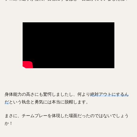
川原弘之（かわはらひろゆき）
杉内俊哉（すぎうちとしや）
森友哉（もりともや）
王貞治（おうさだはる）
糸井嘉男（いといよしお）
長谷川勇也（はせがわゆうや）
高津臣吾（たかつしんご）
吉田輝星（よしだこうせい）
中村奨成（なかむらしょうせい）
一岡竜司（いちおかりゅうじ）
筒香嘉智（つつごうよしとも）
石川歩（いしかわあゆむ）
宮崎敏郎（みやざきとしろう）
身体能力の高さにも驚愕しましたし、何より
絶対アウトにするん
佐藤輝明（さとうてるあき）
だ
という執念と勇気には本当に脱帽します。
藤平尚真（ふじひらしょうま）
まさに、チームプレーを体現した場面だったのではないでしょう
田嶋大樹（たじまだいき）
松井秀喜（まついひでき）
か！
上原浩治（うえはらこうじ）
平石洋介（ひらいしようすけ）