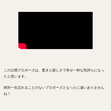
ジェリー・サンズ
佐藤由規（さとうよしのり）
松原聖弥（まつばらせいや）
北山亘基（きたやまこうき）
今村信貴（いまむらのぶたか）
河野竜生（かわのりゅうせい）
マイク・トラウト
黒田博樹（くろだひろき）
ロベルト・アレキサンダー・スアレス・スベーロ
内海哲也（うつみてつや）
塚田正義（つかだまさよし）
山川穂高（やまかわほたか）
摂津正（せっつただし）
この公開プロポーズは、驚きと嬉しさで幸せ一杯な気持ちになっ
松田宣浩（まつだのぶひろ）
清水陸哉（しみずりくや）
たと思います。
砂川リチャードオブライエン（すながわリチャードオブライエ
ン）
絶対一生忘れることのないプロポーズとなったに違いありません
西田哲朗（にしだてつろう）
鳥谷敬（とりたにたかし）
ね！
中田翔（なかたしょう）
万波中正（まんなみちゅうせい）