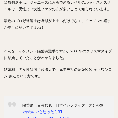
陽岱鋼選手は、ジャニーズに入所できるレベルのルックスとスタ
斎藤佑樹（さいとうゆうき）
イルで、男性より女性ファンの方が多いことで知られています。
鶴岡慎也（つるおかしんや）
會澤翼（あいざわつばさ）
マシュー・コディ・ムーア
吉川尚輝（よしかわなおき）
最近のプロ野球選手は野球が上手いだけでなく、イケメンの選手
平田良介（ひらたりょうすけ）
伊藤光（いとうひかる）
が本当に多いですよね！
佐藤直樹（さとうなおき）
宗佑磨（むねゆうま）
比嘉幹貴（ひがもとき）
若月健矢（わかつきけんや）
高橋尚成（たかはしひさのり）
そんな、イケメン・陽岱鋼選手ですが、2008年のクリスマスイブ
に結婚していたことがわかりました。
武田愛斗（たけだあいと）
松本剛（まつもとごう）
立岡宗一郎（たておかそういちろう）
結婚相手の女性は同じ台湾人で、元モデルの謝宛容(シェ・ワンロ
太田椋（おおたりょう）
ラーズ・ヌートバー
ン)さんという方です。
中山礼都（なかやまらいと）
リック・バンデンハーク
今宮健太（いまみやけんた）
城所龍磨（きどころりゅうま）
陽岱鋼（台湾代表 日本ハムファイターズ）の嫁
尾形崇斗（おがたしゅうと）
平良海馬（たいらかいま）
#かわいいと思ったらRT
松本航（まつもとわたる）
泉圭輔（いずみけいすけ）