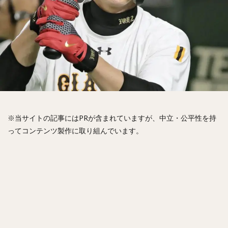
松山竜平（まつやまりゅうへい）
田中将大（たなかまさひろ）
中村奨吾（なかむらしょうご）
阿部寿樹（あべとしき）
桑原将志（くわはらまさゆき）
宋家豪（ソン・チャーホウ）
益田直也（ますだなおや）
清原和博（きよはらかずひろ）
仁志敏久（にしとしひさ）
太田光（おおたひかる）
田村龍弘（たむらたつひろ）
※当サイトの記事にはPRが含まれていますが、中立・公平性を持
翁田大勢（おうたたいせい）
ってコンテンツ製作に取り組んでいます。
上原健太（うえはらけんた）
山崎颯一郎（やまざきそういちろう）
ロベルト・オスナ・キンテーロ
アレクサンダー・ラモン・ラミレス・キニョネス
アリエル・ミランダ・ギル
中村宜聖（なかむらたかまさ）