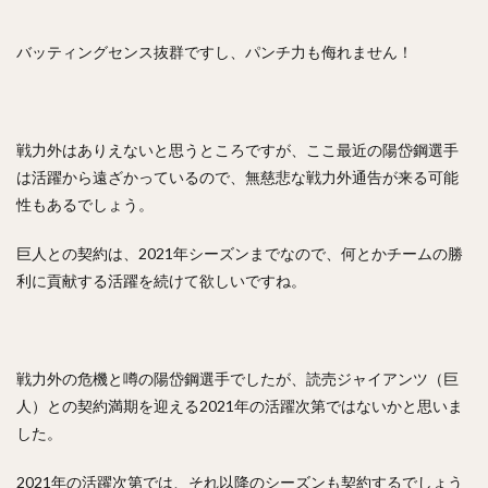
工藤公康（くどうきみやす）
松中信彦（まつなかのぶひこ）
バッティングセンス抜群ですし、パンチ力も侮れません！
水谷瞬（みずたにしゅん）
甲斐拓也（かいたくや）
茂木栄五郎（もぎえいごろう）
高橋朋己（たかはしともみ）
戦力外はありえないと思うところですが、ここ最近の陽岱鋼選手
中村悠平（なかむらゆうへい）
は活躍から遠ざかっているので、無慈悲な戦力外通告が来る可能
秋吉亮（あきよしりょう）
緒方孝市（おがたこういち）
性もあるでしょう。
柴原洋（しばはらひろし）
巨人との契約は、2021年シーズンまでなので、何とかチームの勝
スティーブン・モヤ・メルセデス
根尾昂（ねおあきら）
利に貢献する活躍を続けて欲しいですね。
上茶谷大河（かみちゃたにたいが）
高山俊（たかやましゅん）
松井稼頭央（まついかずお）
安達了一（あだちりょういち）
戦力外の危機と噂の陽岱鋼選手でしたが、読売ジャイアンツ（巨
赤星憲広（あかほしのりひろ）
人）との契約満期を迎える2021年の活躍次第ではないかと思いま
畠山和洋（はたけやまかずひろ）
した。
石井一成（いしいかずなり）
藤井皓哉（ふじいこうや）
2021年の活躍次第では、それ以降のシーズンも契約するでしょう