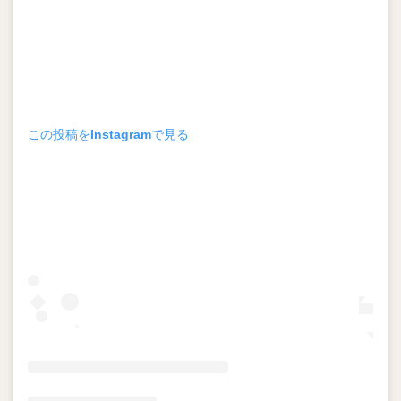
亀井義行（かめいよしゆき）
上林誠知（うえばやしせいじ）
加治屋蓮（かじやれん）
増田達至（ますだたつし）
岡本和真（おかもとかずま）
新垣渚（あらがきなぎさ）
板東湧梧（ばんどうゆうご）
渡邊勇太朗（わたなべゆうたろう）
この投稿をInstagramで見る
福留孝介（ふくどめこうすけ）
辻発彦（つじはつひこ）
山田哲人（やまだてつと）
宮西尚生（みやにしなおき）
栗山英樹（くりやまひでき）
長野久義（ちょうのひさよし）
田口麗斗（たぐちかずと）
安田尚憲（やすだひさのり）
石川昴弥（いしかわたかや）
細川成也（ほそかわせいや）
牧田和久（まきたかずひさ）
二木康太（ふたきこうた）
稲葉篤紀（いなばあつのり）
細川亨（ほそかわとおる）
黒川史陽（くろかわふみや）