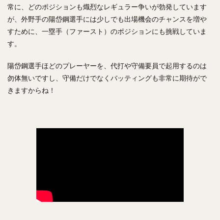
佐々木郎希（ささきろうき）
常に、どのポジションも熾烈なレギュラー争いが勃発しています
今永昇太（いまながしょうた）
西純矢（にしじゅんや）
が、外野手の陽岱鋼選手には少しでも出場機会のチャンスを増や
チェン・ウェイン（陳偉殷）
すために、一塁手（ファースト）のポジションにも挑戦していま
す。
山岡泰輔（やまおかたいすけ）
中島裕之（なかじまひろゆき）
陽岱鋼選手ほどのプレーヤーを、代打や守備要員で起用するのは
高橋由伸（たかはしよしのぶ）
勿体無いですし、守備だけでなくバッティングも非常に期待がで
野村・ジェームス・祐希（のむら ジェームス ゆうき）
きますからね！
中谷将太（なかたに まさひろ）
塩見泰隆（しおみやすたか）
與座海人（よざかいと）
岡林勇希（おかばやしゆうき）
落合博満（おちあいひろみつ）
ジュリスベル・グラシアル・ガルシア
五十嵐亮太（いがらしりょうた）
嘉弥真新也（かやましんや）
寺原隼人（てらはらはやと）