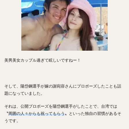
内川聖一（うちかわせいいち）
堀内汰門（ほりうちたもん）
山口俊（やまぐちしゅん）
張本優大（はりもとまさひろ）
松本裕樹（まつもとゆうき）
浅村栄斗（あさむらひでと）
石川柊太（いしかわしゅうた）
西川愛也（にしかわまなや）
美男美女カップル過ぎて眩しいですねー！
高谷裕亮（たかやひろあき）
清宮幸太郎（きよみやこうたろう）
平沼翔太（ひらぬましょうた）
そして、陽岱鋼選手が嫁の謝宛容さんにプロポーズしたことも話
安部友裕（あべともひろ）
題になっていました。
戸郷翔征（とごうしょうせい）
陽岱鋼（ようだいかん）
それは、公開プロポーズを陽岱鋼選手がしたことで、台湾では
吉見一起（よしみかずき）
三浦大輔（みうらだいすけ）
〝
周囲の人々からも祝ってもらう
〟といった独自の習慣があるそ
笹川吉康（ささがわよしやす）
うです。
鈴木大地（すずきだいち）
ヘロニモ・フランスア