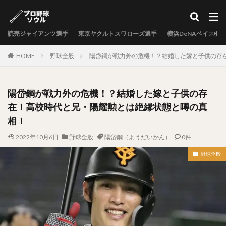
カテゴリー
読売ジャイアンツ選手
東京ヤクルトスワローズ選手
横浜DeNAベイスタ
タグ
HOME
野球全般
陽岱鋼が戦力外の危機！？結婚した嫁と子供の存
中村剛也（なかむらたけや）
十亀剣（とがめけん）
外崎修汰（とのさきしゅうた）
陽岱鋼が戦力外の危機！？結婚した嫁と子供の存
岩嵜翔（いわさきしょう）
在！高校時代と兄・陽耀勲とは絶縁状態と噂の真
日暮矢麻人（ひぐらしやまと）
相！
柳田悠岐（やなぎたゆうき）
2022年10月6日
野球全般
陽岱鋼（ようだいかん）
0件
源田壮亮（げんだそうすけ）
野球全般
秋山幸二（あきやまこうじ）
近本光司（ちかもとこうじ）
村上宗隆（むらかみむねたか）
中島卓也（なかしまたくや）
杉浦稔大（すぎうらとしひろ）