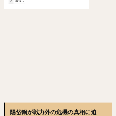
5
最後に
森浦大輔（もりうらだいすけ）
長嶋一茂（ながしまかずしげ）
西舘勇陽（にしだてゆうひ）
ウラディミール・バレンティン
中村晨（なかむらしん）
古谷優人（ふるやゆうと）
大竹耕太郎（おおたけこうたろう）
嶋基宏（しまもとひろ）
本多雄一（ほんだゆういち）
梅野隆太郎（うめのりゅうたろう）
牧原大成（まきはらたいせい）
笠谷俊介（かさやしゅんすけ）
釜元豪（かまもとごう）
石川雅規（いしかわまさのり）
有原航平（ありはらこうへい）
大瀬良大地（おおせらだいち）
中崎翔太（なかざきしょうた）
陽岱鋼が戦力外の危機の真相に迫
前田健太（まえだけんた）