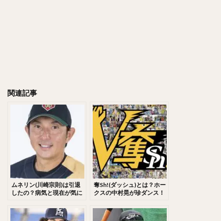
千賀滉大（せんがこうだい）
大山悠輔（おおやまゆうすけ）
岸孝之（きしたかゆき）
明石健志（あかしけんじ）
栗原陵矢（くりはらりょうや）
熊代聖人（くましろまさと）
秋山翔吾（あきやましょうご）
関連記事
野村大樹（のむらだいじゅ）
小川泰弘（おがわやすひろ）
大田泰示（おおたたいし）
宮台康平（みやだいこうへい）
堂林翔太（どうばやししょうた）
ダルビッシュ・セファット・ファリード・有
角中勝也（かくなかかつや）
新庄剛志（しんじょうつよし）
ムネリン(川崎宗則)は引退
奪Sh!(ダッシュ)とは？ホー
したの？病気と現在が気に
クスの中村晃が珍ダンス！
中井大介（なかいだいすけ）
なる！嫁とイチローとの関
CMも話題に！
係性とは！？
小深田大翔（こぶかたひろと）