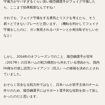
守備力がヤバすぎるくらい高い陽岱鋼選手がフェイク守備した
井上晴哉（いのうえせいや）
ら、ここまで効果覿面なんですね！
倉本寿彦（くらもととしひこ）
それでも、フェイク守備をする勇気とリスクを考えたら、そう
北條史也（ほうじょうふみや）
易々とできないプレーだと思います。（機転を利かしてフェイク
辰巳涼介（たつみりょうすけ）
守備をしたのに、ガン無視されるパターンとか相当恥ずかしいか
平野佳寿（ひらのよしひさ）
なと）
ジェフリー・レオナル・マルテ・ポーリーノ
古田敦也（ふるたあつや）
淺間大基（あさまだいき）
井上朋也（いのうえともや）
コリン・レイ
しかし、2016年のオフシーズンでのこと、陽岱鋼選手が翌年
（2017年）の日本ハムの戦力構想から外れている理由から、国内
上川畑大悟（かみかわばただいご）
FA権を行使し読売ジャイアンツ（巨人）への移籍を決めたとされ
湯浅京己（ゆあさあつき）
横川凱（よこがわかい）
ていました。
椎葉剛（しいばつよし）
カーター・スチュワート・ジュニア
おそらく完全なる戦力外ではなく、日本ハムが若手主体のチーム
作りのため、陽岱鋼選手にはサポート選手的な役割を担って欲し
九鬼隆平（くきりゅうへい）
かったのだと思います。
周東佑京（しゅうとううきょう）
奪Sh!（ダッシュ）
川崎宗則（かわさきむねのり）