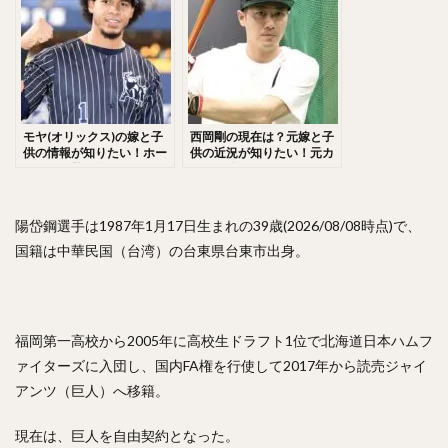
佐々木千隼（ささきちはや）
小林誠司（こばやしせいじ）
清水隆行（しみずたかゆき）
岸潤一郎（きしじゅんいちろう）
伏見寅威（ふしみとらい）
今川優馬（いまがわゆうま）
モヤ(オリックス)の嫁と子
西岡剛の現在は？元嫁と子
供の情報が知りたい！ホー
供の近況が知りたい！元カ
湯浅大（ゆあさだい）
牧秀悟（まきしゅうご）
ムランが驚異的とイオンが
ノにも迫る！
大好きと話題！
大津亮介（おおつりょうすけ）
前田悠伍（まえだゆうご）
陽岱鋼選手は1987年1月17日生まれの39歳(2026/08/08時点)で、
国籍は中華民国（台湾）の台東県台東市出身。
アルフレド・デスパイネ ・ロドリゲス
中村晃（なかむらあきら）
古澤勝吾（ふるさわしょうご）
福岡第一高校から2005年に高校生ドラフト1位で北海道日本ハムフ
大本将吾（おおもとしょうご）
ァイターズに入団し、国内FA権を行使して2017年から読売ジャイ
島袋洋奨（しまぶくろようすけ）
アンツ（巨人）へ移籍。
木村文紀（きむらふみかず）
栗山巧（くりやまたくみ）
片耳・フェイスガードヘルメット
現在は、巨人を自由契約となった。