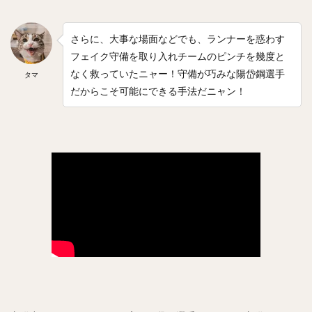
フレディ・ホセ・ガルビス
中野拓夢（なかのたくむ）
海野隆司（うみのたかし）
高橋宏斗（たかはしひろと）
さらに、大事な場面などでも、ランナーを惑わす
フェイク守備を取り入れチームのピンチを幾度と
嶺井博希（みねいひろき）
なく救っていたニャー！守備が巧みな陽岱鋼選手
タマ
村上頌樹（むらかみしょうき）
だからこそ可能にできる手法だニャン！
オスカー・ルイス・コラス・レオン
丸佳浩（まるよしひろ）
吉村裕基（よしむらゆうき）
奥村政稔（おくむらまさと）
川島慶三（かわしまけいぞう）
杉山一樹（すぎやまかずき）
森唯斗（もりゆいと）
田中正義（たなかせいぎ）
美間優槻（みまゆうき）
関川浩一（せきかわこういち）
青木宣親（あおきのりちか）
金子弌大（かねこちひろ）
菊池涼介（きくちりょうすけ）
高橋昂也（たかはしこうや）
山本由伸（やまもとよしのぶ）