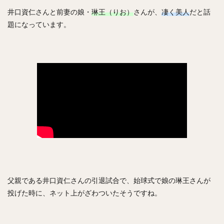
斎藤佑樹（さいとうゆうき）
井口資仁さんと前妻の娘・
琳王（りお）
さんが、
凄く美人
だと話
鶴岡慎也（つるおかしんや）
會澤翼（あいざわつばさ）
題になっています。
マシュー・コディ・ムーア
吉川尚輝（よしかわなおき）
平田良介（ひらたりょうすけ）
伊藤光（いとうひかる）
佐藤直樹（さとうなおき）
宗佑磨（むねゆうま）
比嘉幹貴（ひがもとき）
若月健矢（わかつきけんや）
高橋尚成（たかはしひさのり）
武田愛斗（たけだあいと）
松本剛（まつもとごう）
立岡宗一郎（たておかそういちろう）
太田椋（おおたりょう）
ラーズ・ヌートバー
中山礼都（なかやまらいと）
リック・バンデンハーク
今宮健太（いまみやけんた）
父親である井口資仁さんの引退試合で、始球式で娘の琳王さんが
城所龍磨（きどころりゅうま）
投げた時に、ネット上がざわついたそうですね。
尾形崇斗（おがたしゅうと）
平良海馬（たいらかいま）
松本航（まつもとわたる）
泉圭輔（いずみけいすけ）