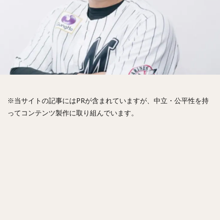
松山竜平（まつやまりゅうへい）
田中将大（たなかまさひろ）
中村奨吾（なかむらしょうご）
阿部寿樹（あべとしき）
桑原将志（くわはらまさゆき）
宋家豪（ソン・チャーホウ）
益田直也（ますだなおや）
清原和博（きよはらかずひろ）
仁志敏久（にしとしひさ）
太田光（おおたひかる）
※当サイトの記事にはPRが含まれていますが、中立・公平性を持
田村龍弘（たむらたつひろ）
ってコンテンツ製作に取り組んでいます。
翁田大勢（おうたたいせい）
上原健太（うえはらけんた）
山崎颯一郎（やまざきそういちろう）
ロベルト・オスナ・キンテーロ
アレクサンダー・ラモン・ラミレス・キニョネス
アリエル・ミランダ・ギル
中村宜聖（なかむらたかまさ）