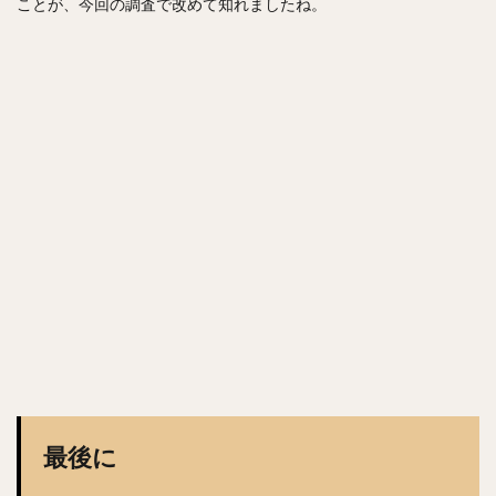
ことが、今回の調査で改めて知れましたね。
渡辺直人（わたなべなおと）
グレゴリー・ポランコ
福田周平（ふくだしゅうへい）
中嶋聡（なかじまさとし）
山下舜平大（やましたしゅんぺいた）
古川侑利（ふるかわゆうり）
検索
最後に