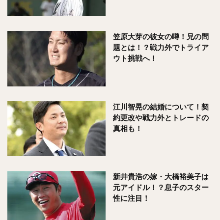
笠原大芽の彼女の噂！兄の問
題とは！？戦力外でトライア
ウト挑戦へ！
江川智晃の結婚について！契
約更改や戦力外とトレードの
真相も！
新井貴浩の嫁・大橋裕美子は
元アイドル！？息子のスター
性に注目！