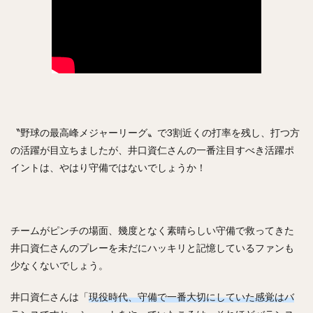
岡本健（おかもとけん）
斉藤和巳（さいとうかずみ）
松田遼馬（まつだりょうま）
渡邉陸（わたなべりく）
福田秀平（ふくだしゅうへい）
谷川原健太（たにがわらけんた）
黒瀬健太（くろせけんた）
西川遥輝（にしかわはるき）
柿木蓮（かきぎれん）
今村猛（いまむらたける）
〝野球の最高峰メジャーリーグ〟で3割近くの打率を残し、打つ方
大竹寛（おおたけかん）
藤原恭大（ふじわらきょうた）
の活躍が目立ちましたが、井口資仁さんの一番注目すべき活躍ポ
京田陽太（きょうだようた）
乙坂智（おとさかとも）
イントは、やはり守備ではないでしょうか！
安樂智大（あんらくともひろ）
唐川侑己（からかわゆうき）
イチロー
馬原孝浩（まはらたかひろ）
来田涼斗（きた りょうと）
チームがピンチの場面、幾度となく素晴らしい守備で救ってきた
ダヤン・ビシエド ・ペレス
井口資仁さんのプレーを未だにハッキリと記憶しているファンも
アダム・ブレット・ウォーカー2世
少なくないでしょう。
若林楽人（わかばやしがくと）
椋木蓮（むくのきれん）
井口資仁さんは「
現役時代、守備で一番大切にしていた感覚はバ
里崎智也（さとざきともや）