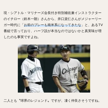
川原弘之（かわはらひろゆき）
杉内俊哉（すぎうちとしや）
森友哉（もりともや）
現・シアトル・マリナーズ会長付き特別補佐兼インストラクター
のイチロー（鈴木一朗）さんから、井口資仁さんがメジャーリー
王貞治（おうさだはる）
糸井嘉男（いといよしお）
ガー時代に「
お前のプレーも南米系になってきたな
」と、あるTV
長谷川勇也（はせがわゆうや）
番組で言っており、ハーフ説が本当なのではないかと真実味が増
高津臣吾（たかつしんご）
吉田輝星（よしだこうせい）
したのも事実ですよね。
中村奨成（なかむらしょうせい）
一岡竜司（いちおかりゅうじ）
筒香嘉智（つつごうよしとも）
石川歩（いしかわあゆむ）
宮崎敏郎（みやざきとしろう）
佐藤輝明（さとうてるあき）
藤平尚真（ふじひらしょうま）
田嶋大樹（たじまだいき）
松井秀喜（まついひでき）
上原浩治（うえはらこうじ）
二人とも〝球界のレジェンド〟ですが、凄く仲良さそうですね。
平石洋介（ひらいしようすけ）