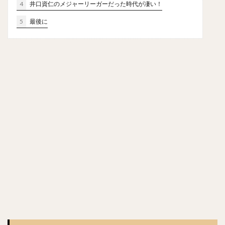
4
井口資仁のメジャーリーガーだった時代が凄い！
森浦大輔（もりうらだいすけ）
5
最後に
長嶋一茂（ながしまかずしげ）
西舘勇陽（にしだてゆうひ）
ウラディミール・バレンティン
中村晨（なかむらしん）
古谷優人（ふるやゆうと）
大竹耕太郎（おおたけこうたろう）
嶋基宏（しまもとひろ）
本多雄一（ほんだゆういち）
梅野隆太郎（うめのりゅうたろう）
牧原大成（まきはらたいせい）
笠谷俊介（かさやしゅんすけ）
釜元豪（かまもとごう）
石川雅規（いしかわまさのり）
有原航平（ありはらこうへい）
大瀬良大地（おおせらだいち）
中崎翔太（なかざきしょうた）
前田健太（まえだけんた）