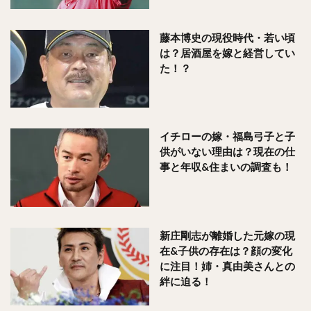
藤本博史の現役時代・若い頃
は？居酒屋を嫁と経営してい
た！？
イチローの嫁・福島弓子と子
供がいない理由は？現在の仕
事と年収&住まいの調査も！
新庄剛志が離婚した元嫁の現
在&子供の存在は？顔の変化
に注目！姉・真由美さんとの
絆に迫る！