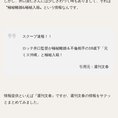
しかし、井口資仁さんには少しざわつく噂もありまして、それは
〝極秘離婚&極秘入籍〟という情報なんです。
中森俊介（なかもりしゅんすけ）
松尾汐恩（まつおしおん）
石塚綜一郎（いしづかそういちろう）
ザッカリー・シェリダン・ニール
二保旭（にほあきら）
スクープ速報！！
和田毅（わだつよし）
孫正義（そんまさよし）
川瀬晃（かわせひかる）
東浜巨（ひがしはまなお）
ロッテ井口監督が極秘離婚＆不倫相手の18歳下「元
ミス沖縄」と極秘入籍！
武田翔太（たけだしょうた）
田浦文丸（たうらふみまる）
引用元：週刊文春
若田部健一（わかたべけんいち）
高橋光成（たかはしこうな）
寺島成輝（てらしまなるき）
上沢直之（うわさわなおゆき）
情報提供といえば『週刊文春』ですが、週刊文春の情報をサクッ
とまとめてみました。
佐々岡真司（ささおかしんじ）
田中広輔（たなかこうすけ）
Tー岡田（ティーおかだ）