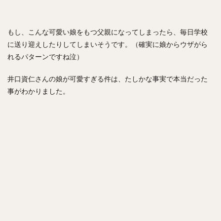
内川聖一（うちかわせいいち）
堀内汰門（ほりうちたもん）
山口俊（やまぐちしゅん）
もし、こんな可愛い娘をもつ父親になってしまったら、毎日学校
張本優大（はりもとまさひろ）
に送り迎えしたりしてしまいそうです。（確実に娘からウザがら
松本裕樹（まつもとゆうき）
れるパターンですね泣）
浅村栄斗（あさむらひでと）
井口資仁さんの娘が可愛すぎる件は、たしかな事実で本当だった
石川柊太（いしかわしゅうた）
事がわかりました。
西川愛也（にしかわまなや）
高谷裕亮（たかやひろあき）
清宮幸太郎（きよみやこうたろう）
平沼翔太（ひらぬましょうた）
安部友裕（あべともひろ）
戸郷翔征（とごうしょうせい）
陽岱鋼（ようだいかん）
吉見一起（よしみかずき）
三浦大輔（みうらだいすけ）
笹川吉康（ささがわよしやす）
鈴木大地（すずきだいち）
ヘロニモ・フランスア