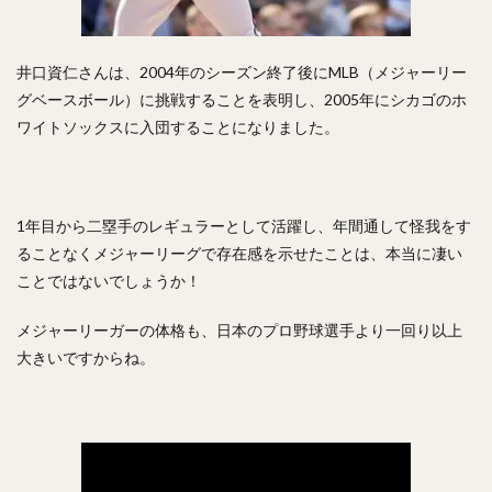
九里亜蓮（くりあれん）
ルビー・デラロサ
大城卓三（おおしろたくみ）
井口資仁さんは、2004年のシーズン終了後にMLB（メジャーリー
高橋周平（たかはししゅうへい）
グベースボール）に挑戦することを表明し、2005年にシカゴのホ
神里和毅（かみざとかずき）
ワイトソックスに入団することになりました。
早川隆久（はやかわたかひさ）
清田育宏（きよたいくひろ）
伊藤大海（いとうひろみ）
岡島豪郎（おかじまたけろう）
1年目から二塁手のレギュラーとして活躍し、年間通して怪我をす
高橋奎二（たかはしけいじ）
ることなくメジャーリーグで存在感を示せたことは、本当に凄い
ゼラス・ラマー・ウィーラー
ことではないでしょうか！
中川圭太（なかがわけいた）
メジャーリーガーの体格も、日本のプロ野球選手より一回り以上
青柳晃洋（あおやぎこうよう）
大きいですからね。
玉井大翔（たまいたいしょう）
アーロン・ジェームズ・ジャッジ
亀井善行（かめいよしゆき）
三森大貴（みもりまさき）
則本昂大（のりもとたかひろ）
増田珠（ますだしゅう）