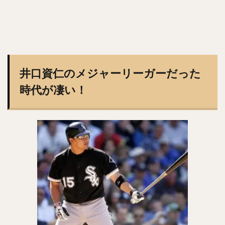
ジェリー・サンズ
佐藤由規（さとうよしのり）
松原聖弥（まつばらせいや）
北山亘基（きたやまこうき）
今村信貴（いまむらのぶたか）
河野竜生（かわのりゅうせい）
マイク・トラウト
井口資仁のメジャーリーガーだった
黒田博樹（くろだひろき）
時代が凄い！
ロベルト・アレキサンダー・スアレス・スベーロ
内海哲也（うつみてつや）
塚田正義（つかだまさよし）
山川穂高（やまかわほたか）
摂津正（せっつただし）
松田宣浩（まつだのぶひろ）
清水陸哉（しみずりくや）
砂川リチャードオブライエン（すながわリチャードオブライエ
ン）
西田哲朗（にしだてつろう）
鳥谷敬（とりたにたかし）
中田翔（なかたしょう）
万波中正（まんなみちゅうせい）