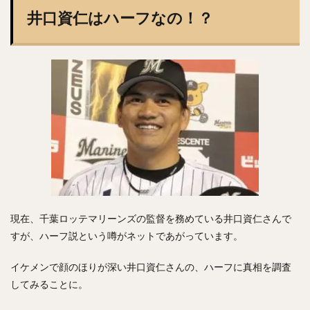
澤村拓一（さわむらひろかず）
佐野恵太（さのけいた）
井口資仁はハーフなの！？
三嶋一輝（みしまかずき）
瀧中瞭太（たきなかりょうた）
宮城大弥（みやぎひろや）
石井一久（いしいかずひさ）
紅林弘太郎（くればやしこうたろう）
炭谷銀仁朗（すみたにぎんじろう）
野村勇（のむらいさみ）
五十幡亮汰（いそばたりょうた）
清水昇（しみずのぼる）
栗林良吏（くりばやしりょうじ）
現在、千葉ロッテマリーンズの監督を務めている井口資仁さんで
オコエ瑠偉（おこえるい）
下村海翔（しもむらかいと）
すが、ハーフ説という噂がネットであがっています。
エルネスト・アントニオ・メヒア・アルバラード
中田賢一（なかたけんいち）
イケメンで顔のほりが深い井口資仁さんの、ハーフに真相を調査
吉住晴斗（よしずみはると）
してみることに。
大隣憲司（おおとなりけんじ）