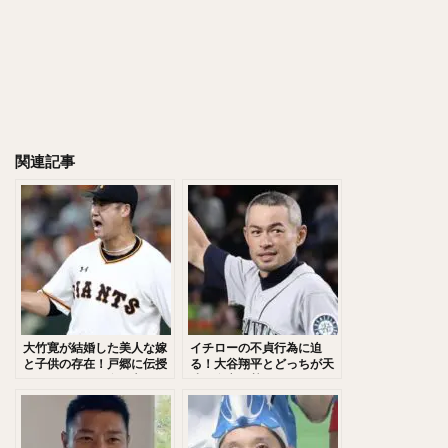
千賀滉大（せんがこうだい）
大山悠輔（おおやまゆうすけ）
岸孝之（きしたかゆき）
明石健志（あかしけんじ）
栗原陵矢（くりはらりょうや）
熊代聖人（くましろまさと）
関連記事
秋山翔吾（あきやましょうご）
野村大樹（のむらだいじゅ）
小川泰弘（おがわやすひろ）
大田泰示（おおたたいし）
宮台康平（みやだいこうへい）
堂林翔太（どうばやししょうた）
ダルビッシュ・セファット・ファリード・有
角中勝也（かくなかかつや）
大竹寛が結婚した美人な嫁
イチローの不貞行為に迫
と子供の存在！戸郷に伝授
る！大谷翔平とどっちが天
新庄剛志（しんじょうつよし）
するラーメンの食べ方と
才？名言が熱すぎる！
は？FAで移籍した際の人的
中井大介（なかいだいすけ）
補償が話題！
小深田大翔（こぶかたひろと）