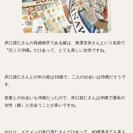
工藤公康（くどうきみやす）
松中信彦（まつなかのぶひこ）
水谷瞬（みずたにしゅん）
甲斐拓也（かいたくや）
茂木栄五郎（もぎえいごろう）
高橋朋己（たかはしともみ）
井口資仁さんの再婚相手である嫁は、奥濱安奈さんという名前で
中村悠平（なかむらゆうへい）
〝元ミス沖縄〟だけあって、とても美しい女性ですね。
秋吉亮（あきよしりょう）
緒方孝市（おがたこういち）
柴原洋（しばはらひろし）
スティーブン・モヤ・メルセデス
根尾昂（ねおあきら）
井口資仁さんとの年の差は18歳で、二人の出会いは沖縄だそうで
上茶谷大河（かみちゃたにたいが）
す。
高山俊（たかやましゅん）
松井稼頭央（まついかずお）
前妻との出会いも沖縄だったので、井口資仁さんは沖縄で運命の
安達了一（あだちりょういち）
女性（嫁）と出会うことが多いですね。
赤星憲広（あかほしのりひろ）
畠山和洋（はたけやまかずひろ）
石井一成（いしいかずなり）
藤井皓哉（ふじいこうや）
やはり、イケメンの井口資仁さんだけあって、40歳過ぎても美人