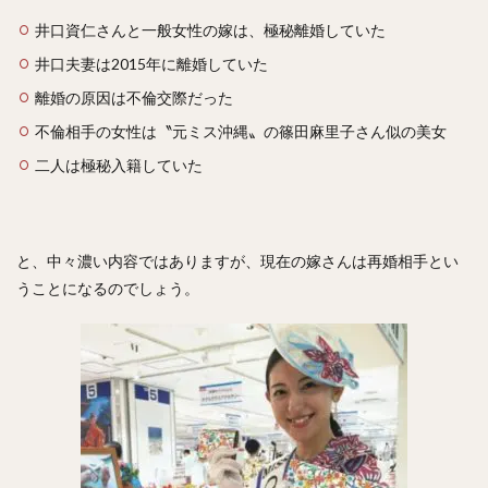
佐々木郎希（ささきろうき）
井口資仁さんと一般女性の嫁は、極秘離婚していた
今永昇太（いまながしょうた）
西純矢（にしじゅんや）
井口夫妻は2015年に離婚していた
チェン・ウェイン（陳偉殷）
離婚の原因は不倫交際だった
山岡泰輔（やまおかたいすけ）
不倫相手の女性は〝元ミス沖縄〟の篠田麻里子さん似の美女
中島裕之（なかじまひろゆき）
二人は極秘入籍していた
高橋由伸（たかはしよしのぶ）
野村・ジェームス・祐希（のむら ジェームス ゆうき）
中谷将太（なかたに まさひろ）
と、中々濃い内容ではありますが、現在の嫁さんは再婚相手とい
塩見泰隆（しおみやすたか）
與座海人（よざかいと）
うことになるのでしょう。
岡林勇希（おかばやしゆうき）
落合博満（おちあいひろみつ）
ジュリスベル・グラシアル・ガルシア
五十嵐亮太（いがらしりょうた）
嘉弥真新也（かやましんや）
寺原隼人（てらはらはやと）