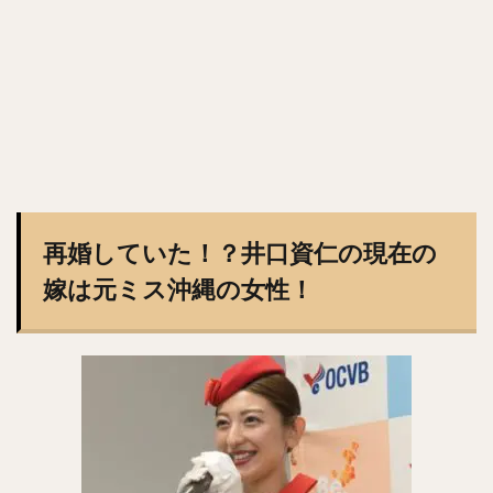
井上晴哉（いのうえせいや）
倉本寿彦（くらもととしひこ）
北條史也（ほうじょうふみや）
辰巳涼介（たつみりょうすけ）
平野佳寿（ひらのよしひさ）
ジェフリー・レオナル・マルテ・ポーリーノ
古田敦也（ふるたあつや）
淺間大基（あさまだいき）
再婚していた！？井口資仁の現在の
井上朋也（いのうえともや）
コリン・レイ
嫁は元ミス沖縄の女性！
上川畑大悟（かみかわばただいご）
湯浅京己（ゆあさあつき）
横川凱（よこがわかい）
椎葉剛（しいばつよし）
カーター・スチュワート・ジュニア
九鬼隆平（くきりゅうへい）
周東佑京（しゅうとううきょう）
奪Sh!（ダッシュ）
川崎宗則（かわさきむねのり）