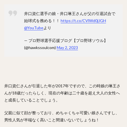
矢野燿大（やのあきひろ）
西勇輝（にしゆうき）
高田知季（たかたともき）
杉谷拳士（すぎやけんし）
井口資仁選手の娘・井口琳王さんが父の引退試合で
渡邉諒（わたなべりょう）
小園海斗（こぞのかいと）
始球式を務める！！
https://t.co/CVlWd0jJGH
@YouTube
より
菅野智之（すがのともゆき）
重信慎之介（しげのぶしんのすけ）
— プロ野球選手応援ブログ【プロ野球ソウル】
大島洋平（おおしまようへい）
(@hawkssoulcom)
May 2, 2023
国吉佑樹（くによしゆうき）
柳町達（やなぎまちたつる）
杉本裕太郎（すぎもとゆうたろう）
呉念庭（ウー・ネンティン）
井口資仁さんが引退した年が2017年ですので、この時娘の琳王さ
山崎福也（やまさきさちや）
由規（よしのり）
んが18歳だったらしく、現在の年齢は二十歳を超え大人の女性へ
成瀬善久（なるせよしひさ）
松川虎生（まつかわこう）
と成長していることでしょう。
山瀬慎之助（やませしんのすけ）
父親に似て顔が整っており、めちゃくちゃ可愛い娘さんですし、
加藤貴之（かとうたかゆき）
蛭間拓哉（ひるまたくや）
男性人気が半端なく高いこと間違いないでしょうね！
新井貴浩（あらいたかひろ）
リバン・モイネロ・ピタ