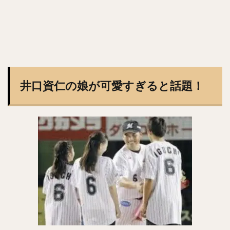
コーリー・スパンジェンバーグ
荻野貴司（おぎのたかし）
銀次（ぎんじ）
林晃汰（はやしこうた）
藤岡裕大（ふじおかゆうだい）
又吉克樹（またよしかつき）
森下暢仁（もりしたまさと）
辛島航（からしまわたる）
宇田川優希（うだがわゆうき）
井口資仁の娘が可愛すぎると話題！
秋広優人（あきひろゆうと）
ランディ・メッセンジャー
今井達也（いまいたつや）
城島健司（じょうじまけんじ）
小澤怜史（こざわれいじ）
平井克典（ひらいかつのり）
松坂大輔（まつざかだいすけ）
江川智晃（えがわともあき）
真砂勇介（まさごゆうすけ）
藤浪晋太郎（ふじなみしんたろう）
高橋純平（たかはしじゅんぺい）