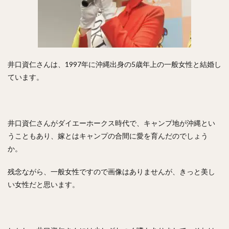
村松有人（むらまつありひと）
椎野新（しいのあらた）
田城飛翔（たしろつばさ）
能見篤史（のうみあつし）
阿部慎之助（あべしんのすけ）
高井雄平（たかいゆうへい）
井口資仁さんは、1997年に沖縄出身の5歳年上の一般女性と結婚し
吉川光夫（よしかわみつお）
鈴木誠也（すずきせいや）
ています。
西川龍馬（にしかわりょうま）
吉田正尚（よしだまさたか）
レオニス・マーティン・タパネス
井口資仁さんがダイエーホークス時代で、キャンプ地が沖縄とい
うこともあり、嫁とはキャンプの合間に愛を育んだのでしょう
戸柱恭孝（とばしらやすたか）
か。
井上広大（いのうえこうた）
島内宏明（しまうちひろあき）
残念ながら、一般女性ですので画像はありませんが、きっと美し
増井浩俊（ますいひろとし）
西岡剛（にしおかつよし）
い女性だと思います。
桑田真澄（くわたますみ）
髙濱祐仁（たかはまゆうと）
大関友久（おおぜきともひさ）
増田陸（ますだりく）
藤本博史（ふじもとひろし）