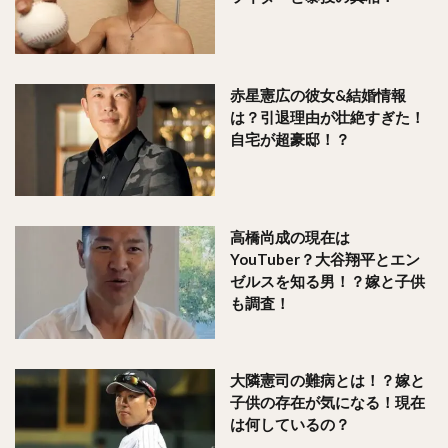
赤星憲広の彼女&結婚情報
は？引退理由が壮絶すぎた！
自宅が超豪邸！？
高橋尚成の現在は
YouTuber？大谷翔平とエン
ゼルスを知る男！？嫁と子供
も調査！
大隣憲司の難病とは！？嫁と
子供の存在が気になる！現在
は何しているの？