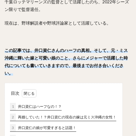
千葉ロッテマリーンズの監督として活躍したのち、2022年シーズ
笠原大芽（かさはらたいが）
金子侑司（かねこゆうじ）
ン限りで監督退任。
奥川恭伸（おくがわやすのぶ）
現在は、野球解説者や野球評論家として活躍している。
近藤健介（こんどうけんすけ）
王柏融（ワン・ボーロン）
クリス・ジョンソン
大谷翔平（おおたにしょうへい）
美馬学（みままなぶ）
この記事では、井口資仁さんのハーフの真相。
山崎康晃（やまさきやすあき）
そして、元・ミス
沖縄に輝いた嫁と可愛い娘のこと、さらにメジャーで活躍した時
柴田竜拓（しばたたつひろ）
代についても書いていきますので、最後までお付き合いくださ
涌井秀章（わくいひであき）
い。
ニコラス・アンドレス・マルティネス
梶谷隆幸（かじたにたかゆき）
目次
二岡智宏（におかともひろ）
金本知憲（かねもとともあき）
1
井口資仁はハーフなの！？
釜田佳直（かまたよしなお）
2
再婚していた！？井口資仁の現在の嫁は元ミス沖縄の女性！
山口航輝（やまぐちこうき）
3
井口資仁の娘が可愛すぎると話題！
井納翔一（いのうしょういち）