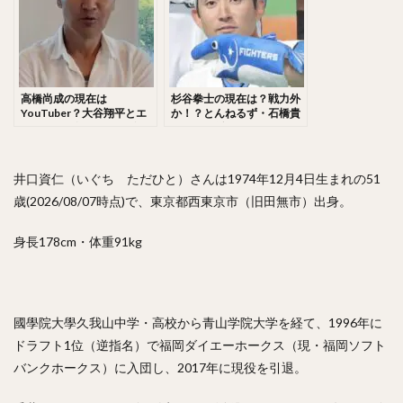
佐々木千隼（ささきちはや）
小林誠司（こばやしせいじ）
清水隆行（しみずたかゆき）
岸潤一郎（きしじゅんいちろう）
高橋尚成の現在は
杉谷拳士の現在は？戦力外
YouTuber？大谷翔平とエ
か！？とんねるず・石橋貴
伏見寅威（ふしみとらい）
今川優馬（いまがわゆうま）
ンゼルスを知る男！？嫁と
明との関係は？
子供も調査！
湯浅大（ゆあさだい）
牧秀悟（まきしゅうご）
大津亮介（おおつりょうすけ）
井口資仁（いぐち ただひと）さんは1974年12月4日生まれの51
歳(2026/08/07時点)で、東京都西東京市（旧田無市）出身。
前田悠伍（まえだゆうご）
アルフレド・デスパイネ ・ロドリゲス
身長178cm・体重91kg
中村晃（なかむらあきら）
古澤勝吾（ふるさわしょうご）
大本将吾（おおもとしょうご）
國學院大學久我山中学・高校から青山学院大学を経て、1996年に
島袋洋奨（しまぶくろようすけ）
ドラフト1位（逆指名）で福岡ダイエーホークス（現・福岡ソフト
木村文紀（きむらふみかず）
栗山巧（くりやまたくみ）
バンクホークス）に入団し、2017年に現役を引退。
片耳・フェイスガードヘルメット