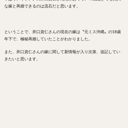
正木智也（まさきともや）
宮森智志（みやもりさとし）
な嫁と再婚できるのは流石だと思います。
柳裕也（やなぎゆうや）
平沢大河（ひらさわたいが）
デニス・サファテ
井口資仁（いぐちただひと）
坂本勇人（さかもとはやと）
ということで、井口資仁さんの現在の嫁は〝元ミス沖縄〟の18歳
小久保裕紀（こくぼひろき）
年下で、極秘再婚していたことがわかりました。
市川友也（いちかわともや）
松井裕樹（まついゆうき）
また、井口資仁さんの嫁に関して新情報が入り次第、追記してい
永江恭平（ながえきょうへい）
きたいと思います。
甲斐野央（かいのひろし）
藤川球児（ふじかわきゅうじ）
高橋礼（たかはしれい）
川端慎吾（かわばたしんご）
堀瑞輝（ほりみずき）
野村祐輔（のむらゆうすけ）
津森宥紀（つもりゆうき）
岡田貴弘（おかだたかひろ）
大野雄大（おおのゆうだい）
濱口遥大（はまぐちはるひろ）
糸原健斗（いとはらけんと）