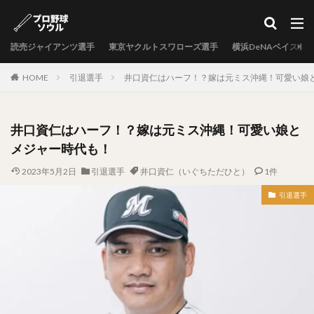
カテゴリー
読売ジャイアンツ選手
東京ヤクルトスワローズ選手
横浜DeNAベイスタ
タグ
HOME
引退選手
井口資仁はハーフ！？嫁は元ミス沖縄！可愛い娘
中村剛也（なかむらたけや）
十亀剣（とがめけん）
外崎修汰（とのさきしゅうた）
井口資仁はハーフ！？嫁は元ミス沖縄！可愛い娘と
岩嵜翔（いわさきしょう）
メジャー時代も！
日暮矢麻人（ひぐらしやまと）
2023年5月2日
引退選手
井口資仁（いぐちただひと）
1件
柳田悠岐（やなぎたゆうき）
源田壮亮（げんだそうすけ）
引退選手
秋山幸二（あきやまこうじ）
近本光司（ちかもとこうじ）
村上宗隆（むらかみむねたか）
中島卓也（なかしまたくや）
杉浦稔大（すぎうらとしひろ）