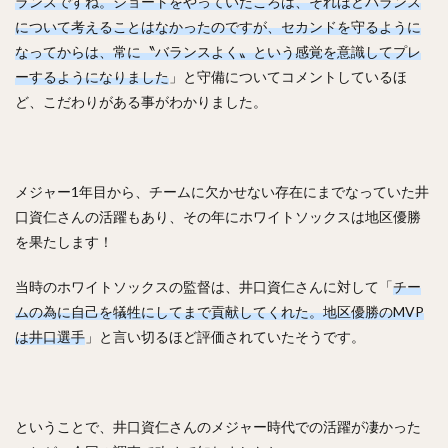
ランスですね。ショートをやっていたころは、それほどバランス
亀井義行（かめいよしゆき）
について考えることはなかったのですが、セカンドを守るように
上林誠知（うえばやしせいじ）
加治屋蓮（かじやれん）
なってからは、常に〝バランスよく〟という感覚を意識してプレ
増田達至（ますだたつし）
岡本和真（おかもとかずま）
ーするようになりました
」と守備についてコメントしているほ
ど、こだわりがある事がわかりました。
新垣渚（あらがきなぎさ）
板東湧梧（ばんどうゆうご）
渡邊勇太朗（わたなべゆうたろう）
福留孝介（ふくどめこうすけ）
辻発彦（つじはつひこ）
メジャー1年目から、チームに欠かせない存在にまでなっていた井
山田哲人（やまだてつと）
宮西尚生（みやにしなおき）
口資仁さんの活躍もあり、その年にホワイトソックスは地区優勝
栗山英樹（くりやまひでき）
を果たします！
長野久義（ちょうのひさよし）
田口麗斗（たぐちかずと）
安田尚憲（やすだひさのり）
当時のホワイトソックスの監督は、井口資仁さんに対して「
チー
ムの為に自己を犠牲にしてまで貢献してくれた。地区優勝のMVP
石川昴弥（いしかわたかや）
は井口選手
」と言い切るほど評価されていたそうです。
細川成也（ほそかわせいや）
牧田和久（まきたかずひさ）
二木康太（ふたきこうた）
稲葉篤紀（いなばあつのり）
細川亨（ほそかわとおる）
ということで、井口資仁さんのメジャー時代での活躍が凄かった
黒川史陽（くろかわふみや）