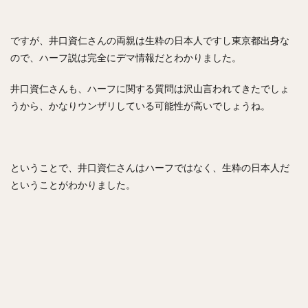
フレディ・ホセ・ガルビス
中野拓夢（なかのたくむ）
海野隆司（うみのたかし）
高橋宏斗（たかはしひろと）
ですが、井口資仁さんの両親は生粋の日本人ですし東京都出身な
ので、ハーフ説は完全にデマ情報だとわかりました。
嶺井博希（みねいひろき）
村上頌樹（むらかみしょうき）
井口資仁さんも、ハーフに関する質問は沢山言われてきたでしょ
オスカー・ルイス・コラス・レオン
うから、かなりウンザリしている可能性が高いでしょうね。
丸佳浩（まるよしひろ）
吉村裕基（よしむらゆうき）
奥村政稔（おくむらまさと）
川島慶三（かわしまけいぞう）
ということで、井口資仁さんはハーフではなく、生粋の日本人だ
杉山一樹（すぎやまかずき）
森唯斗（もりゆいと）
ということがわかりました。
田中正義（たなかせいぎ）
美間優槻（みまゆうき）
関川浩一（せきかわこういち）
青木宣親（あおきのりちか）
金子弌大（かねこちひろ）
菊池涼介（きくちりょうすけ）
高橋昂也（たかはしこうや）
山本由伸（やまもとよしのぶ）