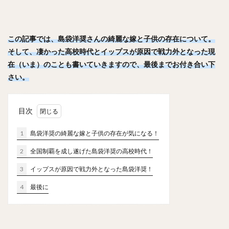
笠原大芽（かさはらたいが）
金子侑司（かねこゆうじ）
奥川恭伸（おくがわやすのぶ）
この記事では、島袋洋奨さんの綺麗な嫁と子供の存在について。
近藤健介（こんどうけんすけ）
そして、凄かった高校時代とイップスが原因で戦力外となった現
王柏融（ワン・ボーロン）
クリス・ジョンソン
在（いま）のことも書いていきますので、最後までお付き合い下
大谷翔平（おおたにしょうへい）
美馬学（みままなぶ）
さい。
山崎康晃（やまさきやすあき）
柴田竜拓（しばたたつひろ）
目次
涌井秀章（わくいひであき）
ニコラス・アンドレス・マルティネス
1
島袋洋奨の綺麗な嫁と子供の存在が気になる！
梶谷隆幸（かじたにたかゆき）
2
全国制覇を成し遂げた島袋洋奨の高校時代！
二岡智宏（におかともひろ）
3
イップスが原因で戦力外となった島袋洋奨！
金本知憲（かねもとともあき）
4
最後に
釜田佳直（かまたよしなお）
山口航輝（やまぐちこうき）
井納翔一（いのうしょういち）