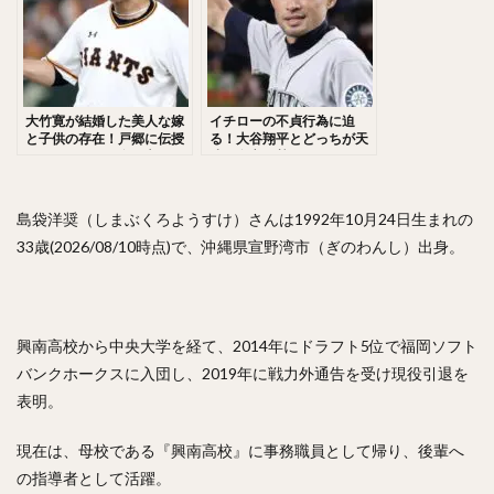
佐々木千隼（ささきちはや）
小林誠司（こばやしせいじ）
清水隆行（しみずたかゆき）
岸潤一郎（きしじゅんいちろう）
大竹寛が結婚した美人な嫁
イチローの不貞行為に迫
と子供の存在！戸郷に伝授
る！大谷翔平とどっちが天
伏見寅威（ふしみとらい）
今川優馬（いまがわゆうま）
するラーメンの食べ方と
才？名言が熱すぎる！
は？FAで移籍した際の人的
湯浅大（ゆあさだい）
牧秀悟（まきしゅうご）
補償が話題！
大津亮介（おおつりょうすけ）
島袋洋奨（しまぶくろようすけ）さんは1992年10月24日生まれの
33歳(2026/08/10時点)で、沖縄県宣野湾市（ぎのわんし）出身。
前田悠伍（まえだゆうご）
アルフレド・デスパイネ ・ロドリゲス
中村晃（なかむらあきら）
興南高校から中央大学を経て、2014年にドラフト5位で福岡ソフト
古澤勝吾（ふるさわしょうご）
バンクホークスに入団し、2019年に戦力外通告を受け現役引退を
大本将吾（おおもとしょうご）
表明。
島袋洋奨（しまぶくろようすけ）
木村文紀（きむらふみかず）
栗山巧（くりやまたくみ）
現在は、母校である『興南高校』に事務職員として帰り、後輩へ
の指導者として活躍。
片耳・フェイスガードヘルメット