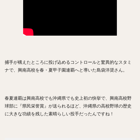
中森俊介（なかもりしゅんすけ）
松尾汐恩（まつおしおん）
石塚綜一郎（いしづかそういちろう）
ザッカリー・シェリダン・ニール
二保旭（にほあきら）
和田毅（わだつよし）
孫正義（そんまさよし）
川瀬晃（かわせひかる）
東浜巨（ひがしはまなお）
捕手が構えたところに投げ込めるコントロールと驚異的なスタミ
武田翔太（たけだしょうた）
ナで、興南高校を春・夏甲子園連覇へと導いた島袋洋奨さん。
田浦文丸（たうらふみまる）
若田部健一（わかたべけんいち）
高橋光成（たかはしこうな）
春夏連覇は興南高校でも沖縄県でも史上初の快挙で、興南高校野
寺島成輝（てらしまなるき）
球部に『県民栄誉賞』が送られるほど、沖縄県の高校野球の歴史
上沢直之（うわさわなおゆき）
に大きな功績を残した素晴らしい投手だったんですね！
佐々岡真司（ささおかしんじ）
田中広輔（たなかこうすけ）
Tー岡田（ティーおかだ）