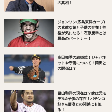
の真相！
ジョンソン(広島東洋カープ)
の素敵な嫁と子供の存在！性
格が気になる！石原慶幸とは
最高のパートナー！
高田知季の結婚式！ジャパネ
ットや守備について！岡田と
の関係は？
畠山和洋の現在は？嫁は元モ
デル&子供の存在！パチンコ
好き&藤浪との関係にも迫
る！