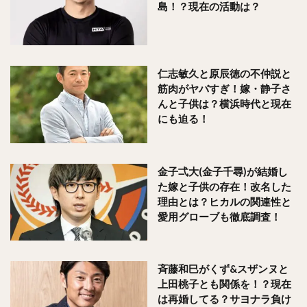
島！？現在の活動は？
仁志敏久と原辰徳の不仲説と
筋肉がヤバすぎ！嫁・静子さ
んと子供は？横浜時代と現在
にも迫る！
金子弌大(金子千尋)が結婚し
た嫁と子供の存在！改名した
理由とは？ヒカルの関連性と
愛用グローブも徹底調査！
斉藤和巳がくず&スザンヌと
上田桃子とも関係を！？現在
は再婚してる？サヨナラ負け