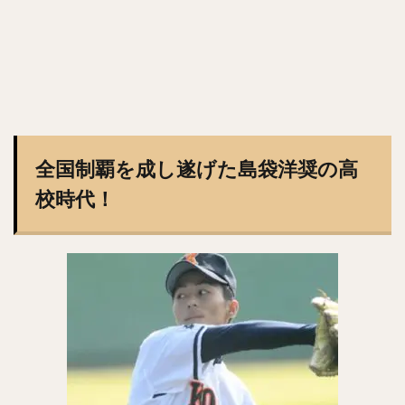
井上晴哉（いのうえせいや）
倉本寿彦（くらもととしひこ）
北條史也（ほうじょうふみや）
辰巳涼介（たつみりょうすけ）
平野佳寿（ひらのよしひさ）
ジェフリー・レオナル・マルテ・ポーリーノ
全国制覇を成し遂げた島袋洋奨の高
古田敦也（ふるたあつや）
淺間大基（あさまだいき）
校時代！
井上朋也（いのうえともや）
コリン・レイ
上川畑大悟（かみかわばただいご）
湯浅京己（ゆあさあつき）
横川凱（よこがわかい）
椎葉剛（しいばつよし）
カーター・スチュワート・ジュニア
九鬼隆平（くきりゅうへい）
周東佑京（しゅうとううきょう）
奪Sh!（ダッシュ）
川崎宗則（かわさきむねのり）