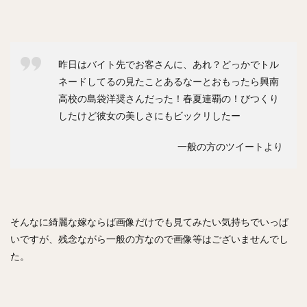
川原弘之（かわはらひろゆき）
杉内俊哉（すぎうちとしや）
森友哉（もりともや）
王貞治（おうさだはる）
糸井嘉男（いといよしお）
昨日はバイト先でお客さんに、あれ？どっかでトル
長谷川勇也（はせがわゆうや）
ネードしてるの見たことあるなーとおもったら興南
高津臣吾（たかつしんご）
吉田輝星（よしだこうせい）
高校の島袋洋奨さんだった！春夏連覇の！びつくり
したけど彼女の美しさにもビックリしたー
中村奨成（なかむらしょうせい）
一岡竜司（いちおかりゅうじ）
一般の方のツイートより
筒香嘉智（つつごうよしとも）
石川歩（いしかわあゆむ）
宮崎敏郎（みやざきとしろう）
佐藤輝明（さとうてるあき）
そんなに綺麗な嫁ならば画像だけでも見てみたい気持ちでいっぱ
いですが、残念ながら一般の方なので画像等はございませんでし
藤平尚真（ふじひらしょうま）
た。
田嶋大樹（たじまだいき）
松井秀喜（まついひでき）
上原浩治（うえはらこうじ）
平石洋介（ひらいしようすけ）