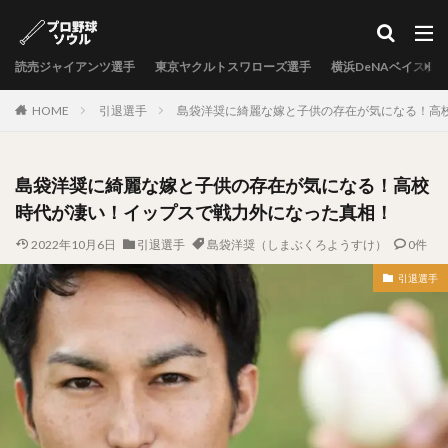
カテゴリー
読売ジャイアンツ選手
東京ヤクルトスワローズ選手
横浜DeNAベイスタ
タグ
HOME
引退選手
島袋洋奨に綺麗な嫁と子供の存在が気になる！高
中村剛也（なかむらたけや）
十亀剣（とがめけん）
外崎修汰（とのさきしゅうた）
島袋洋奨に綺麗な嫁と子供の存在が気になる！高校
岩嵜翔（いわさきしょう）
時代が凄い！イップスで戦力外になった真相！
日暮矢麻人（ひぐらしやまと）
2022年10月6日
引退選手
島袋洋奨（しまぶくろようすけ）
0件
柳田悠岐（やなぎたゆうき）
源田壮亮（げんだそうすけ）
引退選手
秋山幸二（あきやまこうじ）
近本光司（ちかもとこうじ）
村上宗隆（むらかみむねたか）
中島卓也（なかしまたくや）
杉浦稔大（すぎうらとしひろ）