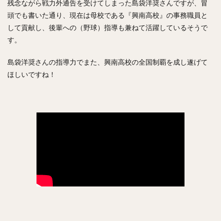
残念ながら戦力外通告を受けてしまった島袋洋奨さんですが、冒
万波中正（まんなみちゅうせい）
頭でも書いた通り、現在は母校である『興南高校』の事務職員と
九里亜蓮（くりあれん）
ルビー・デラロサ
して貢献し、後輩への（野球）指導も兼ねて活躍しているそうで
大城卓三（おおしろたくみ）
す。
高橋周平（たかはししゅうへい）
島袋洋奨さんの指導力でまた、興南高校の全国制覇を成し遂げて
神里和毅（かみざとかずき）
ほしいですね！
早川隆久（はやかわたかひさ）
清田育宏（きよたいくひろ）
伊藤大海（いとうひろみ）
岡島豪郎（おかじまたけろう）
高橋奎二（たかはしけいじ）
ゼラス・ラマー・ウィーラー
中川圭太（なかがわけいた）
青柳晃洋（あおやぎこうよう）
玉井大翔（たまいたいしょう）
アーロン・ジェームズ・ジャッジ
亀井善行（かめいよしゆき）
三森大貴（みもりまさき）