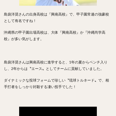
村松有人（むらまつありひと）
椎野新（しいのあらた）
島袋洋奨さんの出身高校は『興南高校』で、甲子園常連の強豪校
田城飛翔（たしろつばさ）
能見篤史（のうみあつし）
として有名ですね！
阿部慎之助（あべしんのすけ）
高井雄平（たかいゆうへい）
沖縄県の甲子園出場高校は、大体『興南高校』か『沖縄尚学高
吉川光夫（よしかわみつお）
鈴木誠也（すずきせいや）
校』が多い気がします。
西川龍馬（にしかわりょうま）
吉田正尚（よしだまさたか）
レオニス・マーティン・タパネス
島袋洋奨さんは興南高校に進学すると、1年の夏からベンチ入り
し、2年からは〝エース〟としてチームに貢献していました。
戸柱恭孝（とばしらやすたか）
井上広大（いのうえこうた）
ダイナミックな投球フォームで珍しい〝琉球トルネード〟で、相
島内宏明（しまうちひろあき）
手打者をしっかり封殺する凄い投手でした！
増井浩俊（ますいひろとし）
西岡剛（にしおかつよし）
桑田真澄（くわたますみ）
髙濱祐仁（たかはまゆうと）
大関友久（おおぜきともひさ）
増田陸（ますだりく）
藤本博史（ふじもとひろし）