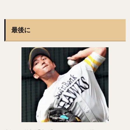
鈴木大地（すずきだいち）
ヘロニモ・フランスア
ジェリー・サンズ
佐藤由規（さとうよしのり）
松原聖弥（まつばらせいや）
最後に
北山亘基（きたやまこうき）
今村信貴（いまむらのぶたか）
河野竜生（かわのりゅうせい）
マイク・トラウト
黒田博樹（くろだひろき）
ロベルト・アレキサンダー・スアレス・スベーロ
内海哲也（うつみてつや）
塚田正義（つかだまさよし）
山川穂高（やまかわほたか）
摂津正（せっつただし）
松田宣浩（まつだのぶひろ）
清水陸哉（しみずりくや）
砂川リチャードオブライエン（すながわリチャードオブライエ
ン）
西田哲朗（にしだてつろう）
鳥谷敬（とりたにたかし）
中田翔（なかたしょう）