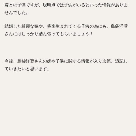
嫁との子供ですが、現時点では子供がいるといった情報がありま
フレディ・ホセ・ガルビス
中野拓夢（なかのたくむ）
せんでした。
海野隆司（うみのたかし）
高橋宏斗（たかはしひろと）
嶺井博希（みねいひろき）
結婚した綺麗な嫁や、将来生まれてくる子供の為にも、島袋洋奨
さんにはしっかり踏ん張ってもらいましょう！
村上頌樹（むらかみしょうき）
オスカー・ルイス・コラス・レオン
丸佳浩（まるよしひろ）
吉村裕基（よしむらゆうき）
今後、島袋洋奨さんの嫁や子供に関する情報が入り次第、追記し
奥村政稔（おくむらまさと）
ていきたいと思います。
川島慶三（かわしまけいぞう）
杉山一樹（すぎやまかずき）
森唯斗（もりゆいと）
田中正義（たなかせいぎ）
美間優槻（みまゆうき）
関川浩一（せきかわこういち）
青木宣親（あおきのりちか）
金子弌大（かねこちひろ）
菊池涼介（きくちりょうすけ）
高橋昂也（たかはしこうや）
山本由伸（やまもとよしのぶ）