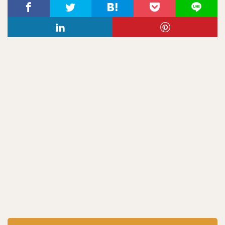
里崎智也（さとざきともや）
亀井義行（かめいよしゆき）
上林誠知（うえばやしせいじ）
加治屋蓮（かじやれん）
増田達至（ますだたつし）
岡本和真（おかもとかずま）
新垣渚（あらがきなぎさ）
板東湧梧（ばんどうゆうご）
渡邊勇太朗（わたなべゆうたろう）
福留孝介（ふくどめこうすけ）
辻発彦（つじはつひこ）
山田哲人（やまだてつと）
宮西尚生（みやにしなおき）
栗山英樹（くりやまひでき）
長野久義（ちょうのひさよし）
田口麗斗（たぐちかずと）
安田尚憲（やすだひさのり）
石川昴弥（いしかわたかや）
細川成也（ほそかわせいや）
牧田和久（まきたかずひさ）
二木康太（ふたきこうた）
稲葉篤紀（いなばあつのり）
細川亨（ほそかわとおる）