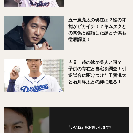
五十嵐亮太の現在は？絵の才
能がピカイチ！？キムタクと
の関係と結婚した嫁と子供も
徹底調査！
吉見一起の嫁が美人と噂？！
子供の存在と自宅を調査！引
退試合に駆けつけた千賀滉大
と石川柊太との絆に迫る！
『いいね』をお願いします♪