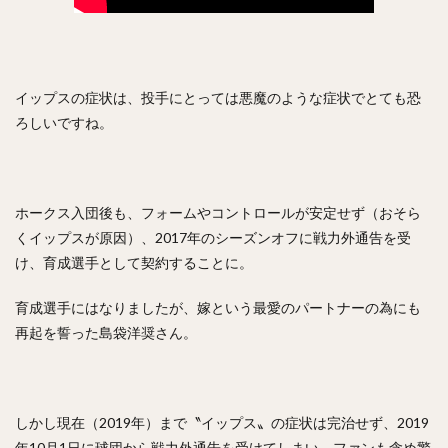
高橋純平（たかはしじゅんぺい）
斎藤佑樹（さいとうゆうき）
鶴岡慎也（つるおかしんや）
會澤翼（あいざわつばさ）
イップスの症状は、投手にとっては悪魔のような症状でとても恐
マシュー・コディ・ムーア
吉川尚輝（よしかわなおき）
ろしいですね。
平田良介（ひらたりょうすけ）
伊藤光（いとうひかる）
佐藤直樹（さとうなおき）
宗佑磨（むねゆうま）
比嘉幹貴（ひがもとき）
若月健矢（わかつきけんや）
ホークス入団後も、フォームやコントロールが安定せず（おそら
高橋尚成（たかはしひさのり）
くイップスが原因）、2017年のシーズンオフに戦力外通告を受
武田愛斗（たけだあいと）
松本剛（まつもとごう）
け、育成選手として契約することに。
立岡宗一郎（たておかそういちろう）
育成選手にはなりましたが、嫁という最愛のパートナーの為にも
太田椋（おおたりょう）
ラーズ・ヌートバー
再起を誓った島袋洋奨さん。
中山礼都（なかやまらいと）
リック・バンデンハーク
今宮健太（いまみやけんた）
城所龍磨（きどころりゅうま）
しかし現在（2019年）まで〝イップス〟の症状は完治せず、2019
尾形崇斗（おがたしゅうと）
平良海馬（たいらかいま）
年10月1日に球団から戦力外通告を受けてしまい、ファンも含め驚