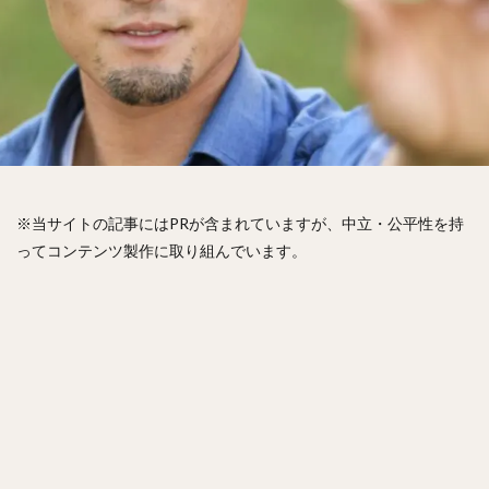
松山竜平（まつやまりゅうへい）
田中将大（たなかまさひろ）
中村奨吾（なかむらしょうご）
阿部寿樹（あべとしき）
桑原将志（くわはらまさゆき）
宋家豪（ソン・チャーホウ）
益田直也（ますだなおや）
清原和博（きよはらかずひろ）
仁志敏久（にしとしひさ）
太田光（おおたひかる）
※当サイトの記事にはPRが含まれていますが、中立・公平性を持
田村龍弘（たむらたつひろ）
ってコンテンツ製作に取り組んでいます。
翁田大勢（おうたたいせい）
上原健太（うえはらけんた）
山崎颯一郎（やまざきそういちろう）
ロベルト・オスナ・キンテーロ
アレクサンダー・ラモン・ラミレス・キニョネス
アリエル・ミランダ・ギル
中村宜聖（なかむらたかまさ）