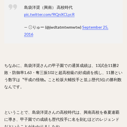
佐々木郎希（ささきろうき）
島袋洋奨（興南） 高校時代
今永昇太（いまながしょうた）
西純矢（にしじゅんや）
pic.twitter.com/9lQnXCLycR
チェン・ウェイン（陳偉殷）
山岡泰輔（やまおかたいすけ）
— ⚾︎りゅー (@jwdtatmtwmwtw)
September 25,
2016
中島裕之（なかじまひろゆき）
高橋由伸（たかはしよしのぶ）
野村・ジェームス・祐希（のむら ジェームス ゆうき）
中谷将太（なかたに まさひろ）
ちなみに、島袋洋奨さんの甲子園での通算成績は、13試合11勝2
塩見泰隆（しおみやすたか）
與座海人（よざかいと）
敗・防御率1.63・奪三振102と超高校級の好成績を残し、11勝とい
岡林勇希（おかばやしゆうき）
う数字は〝平成の怪物〟こと松坂大輔投手と並ぶ歴代5位の勝利数
落合博満（おちあいひろみつ）
なんです。
森下翔太（もりしたしょうた）
ジュリスベル・グラシアル・ガルシア
五十嵐亮太（いがらしりょうた）
ということで、島袋洋奨さんの高校時代は、興南高校を春夏連覇
に導き、甲子園での成績も歴代投手に名を刻むほどのレジェンド
嘉弥真新也（かやましんや）
だということがわかりましたね。