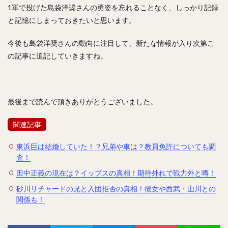
則本昂大（のりもとたかひろ）
増田珠（ますだしゅう）
1軍で投げた島袋洋奨さんの勇姿を忘れることなく、しっかり記録
と記憶にしまっておきたいと思います。
岡本健（おかもとけん）
斉藤和巳（さいとうかずみ）
松田遼馬（まつだりょうま）
渡邉陸（わたなべりく）
今後も島袋洋奨さんの動向に注目して、新たな情報が入り次第こ
福田秀平（ふくだしゅうへい）
の記事に追記していきますね。
谷川原健太（たにがわらけんた）
黒瀬健太（くろせけんた）
西川遥輝（にしかわはるき）
柿木蓮（かきぎれん）
今村猛（いまむらたける）
最後まで読んで頂きありがとうございました。
大竹寛（おおたけかん）
藤原恭大（ふじわらきょうた）
関連記事
京田陽太（きょうだようた）
乙坂智（おとさかとも）
安樂智大（あんらくともひろ）
東浜巨は結婚していた！？兄弟や車は？教員免許についても調
査！
唐川侑己（からかわゆうき）
イチロー
田中正義の現在は？イップスの真相！期待外れで戦力外と噂！
馬原孝浩（まはらたかひろ）
来田涼斗（きた りょうと）
ダヤン・ビシエド ・ペレス
砂川リチャードの兄と入団拒否の真相！彼女や西武・山川との
関係も！
アダム・ブレット・ウォーカー2世
若林楽人（わかばやしがくと）
椋木蓮（むくのきれん）