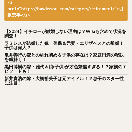
<a
黒川史陽（くろかわふみや）
href="https://hawkssoul.com/category/retirement/">引
渡辺直人（わたなべなおと）
グレゴリー・ポランコ
退選手</a>
福田周平（ふくだしゅうへい）
中嶋聡（なかじまさとし）
【2024】イチローが離婚しない理由は？Wikiも含めて状況を
調査！
山下舜平大（やましたしゅんぺいた）
ラミレスが結婚した嫁・美保＆元妻・エリザベスとの離婚！
子供は何人？
古川侑利（ふるかわゆうり）
亀井善行の嫁との馴れ初め＆子供の存在は？家庭円満の秘訣
を紐解く！
検索
黒田博樹の嫁・雅代＆娘(子供)が才色兼備すぎる！？家族のエ
ピソードも！
新井貴浩の嫁・大橋裕美子は元アイドル！？息子のスター性
に注目！