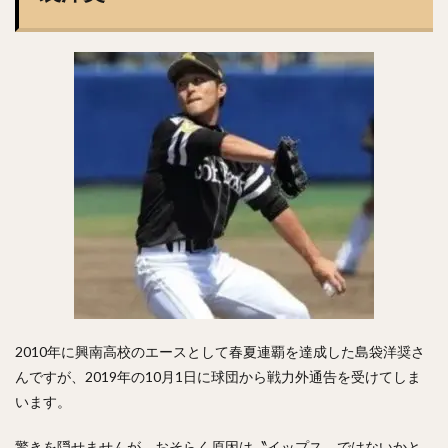
石井一成（いしいかずなり）
藤井皓哉（ふじいこうや）
正木智也（まさきともや）
宮森智志（みやもりさとし）
柳裕也（やなぎゆうや）
平沢大河（ひらさわたいが）
デニス・サファテ
井口資仁（いぐちただひと）
坂本勇人（さかもとはやと）
小久保裕紀（こくぼひろき）
市川友也（いちかわともや）
松井裕樹（まついゆうき）
永江恭平（ながえきょうへい）
甲斐野央（かいのひろし）
藤川球児（ふじかわきゅうじ）
高橋礼（たかはしれい）
川端慎吾（かわばたしんご）
堀瑞輝（ほりみずき）
野村祐輔（のむらゆうすけ）
津森宥紀（つもりゆうき）
2010年に興南高校のエースとして春夏連覇を達成した島袋洋奨さ
岡田貴弘（おかだたかひろ）
んですが、2019年の10月1日に球団から戦力外通告を受けてしま
大野雄大（おおのゆうだい）
います。
濱口遥大（はまぐちはるひろ）
驚きを隠せませんが、おそらく原因は〝イップス〟ではないかと