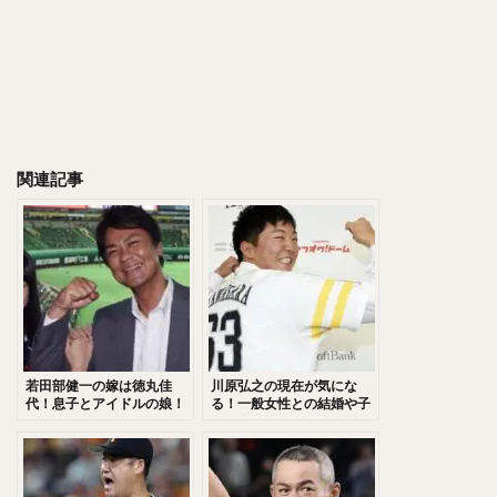
千賀滉大（せんがこうだい）
大山悠輔（おおやまゆうすけ）
岸孝之（きしたかゆき）
明石健志（あかしけんじ）
栗原陵矢（くりはらりょうや）
熊代聖人（くましろまさと）
関連記事
秋山翔吾（あきやましょうご）
野村大樹（のむらだいじゅ）
小川泰弘（おがわやすひろ）
大田泰示（おおたたいし）
宮台康平（みやだいこうへい）
堂林翔太（どうばやししょうた）
ダルビッシュ・セファット・ファリード・有
角中勝也（かくなかかつや）
若田部健一の嫁は徳丸佳
川原弘之の現在が気にな
代！息子とアイドルの娘！
る！一般女性との結婚や子
新庄剛志（しんじょうつよし）
コーチとして活躍！
供の存在が知りたい！兄と
弟の存在！
中井大介（なかいだいすけ）
小深田大翔（こぶかたひろと）