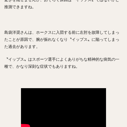
糸原健斗（いとはらけんと）
推測できますね。
コーリー・スパンジェンバーグ
荻野貴司（おぎのたかし）
銀次（ぎんじ）
林晃汰（はやしこうた）
藤岡裕大（ふじおかゆうだい）
島袋洋奨さんは、ホークスに入団する前に左肘を故障してしまっ
又吉克樹（またよしかつき）
たことが原因で、腕が振れなくなり〝イップス〟に陥ってしまっ
森下暢仁（もりしたまさと）
辛島航（からしまわたる）
た過去があります。
宇田川優希（うだがわゆうき）
〝イップス〟はスポーツ選手によくありがちな精神的な病気の一
秋広優人（あきひろゆうと）
ランディ・メッセンジャー
種で、かなり深刻な症状でもありますね。
今井達也（いまいたつや）
城島健司（じょうじまけんじ）
小澤怜史（こざわれいじ）
平井克典（ひらいかつのり）
松坂大輔（まつざかだいすけ）
江川智晃（えがわともあき）
真砂勇介（まさごゆうすけ）
藤浪晋太郎（ふじなみしんたろう）