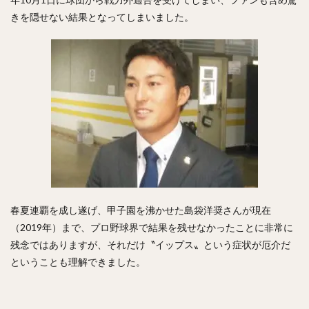
松本航（まつもとわたる）
泉圭輔（いずみけいすけ）
きを隠せない結果となってしまいました。
矢野燿大（やのあきひろ）
西勇輝（にしゆうき）
高田知季（たかたともき）
杉谷拳士（すぎやけんし）
渡邉諒（わたなべりょう）
小園海斗（こぞのかいと）
菅野智之（すがのともゆき）
重信慎之介（しげのぶしんのすけ）
大島洋平（おおしまようへい）
国吉佑樹（くによしゆうき）
柳町達（やなぎまちたつる）
杉本裕太郎（すぎもとゆうたろう）
春夏連覇を成し遂げ、甲子園を沸かせた島袋洋奨さんが現在
呉念庭（ウー・ネンティン）
（2019年）まで、プロ野球界で結果を残せなかったことに非常に
山崎福也（やまさきさちや）
由規（よしのり）
残念ではありますが、それだけ〝イップス〟という症状が厄介だ
成瀬善久（なるせよしひさ）
松川虎生（まつかわこう）
ということも理解できました。
山瀬慎之助（やませしんのすけ）
加藤貴之（かとうたかゆき）
蛭間拓哉（ひるまたくや）