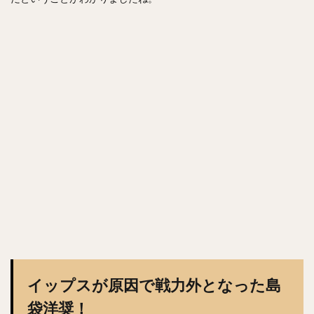
寺原隼人（てらはらはやと）
工藤公康（くどうきみやす）
松中信彦（まつなかのぶひこ）
水谷瞬（みずたにしゅん）
甲斐拓也（かいたくや）
茂木栄五郎（もぎえいごろう）
高橋朋己（たかはしともみ）
中村悠平（なかむらゆうへい）
秋吉亮（あきよしりょう）
緒方孝市（おがたこういち）
柴原洋（しばはらひろし）
スティーブン・モヤ・メルセデス
根尾昂（ねおあきら）
上茶谷大河（かみちゃたにたいが）
高山俊（たかやましゅん）
松井稼頭央（まついかずお）
安達了一（あだちりょういち）
赤星憲広（あかほしのりひろ）
イップスが原因で戦力外となった島
畠山和洋（はたけやまかずひろ）
袋洋奨！