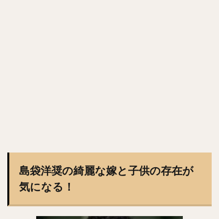
森浦大輔（もりうらだいすけ）
長嶋一茂（ながしまかずしげ）
西舘勇陽（にしだてゆうひ）
ウラディミール・バレンティン
中村晨（なかむらしん）
古谷優人（ふるやゆうと）
大竹耕太郎（おおたけこうたろう）
嶋基宏（しまもとひろ）
本多雄一（ほんだゆういち）
梅野隆太郎（うめのりゅうたろう）
牧原大成（まきはらたいせい）
笠谷俊介（かさやしゅんすけ）
釜元豪（かまもとごう）
石川雅規（いしかわまさのり）
島袋洋奨の綺麗な嫁と子供の存在が
有原航平（ありはらこうへい）
気になる！
大瀬良大地（おおせらだいち）
中崎翔太（なかざきしょうた）
前田健太（まえだけんた）