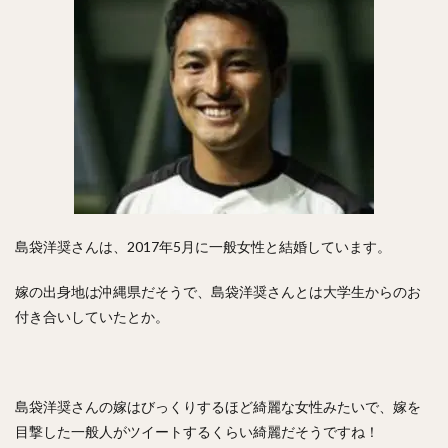
澤村拓一（さわむらひろかず）
佐野恵太（さのけいた）
三嶋一輝（みしまかずき）
瀧中瞭太（たきなかりょうた）
宮城大弥（みやぎひろや）
石井一久（いしいかずひさ）
紅林弘太郎（くればやしこうたろう）
炭谷銀仁朗（すみたにぎんじろう）
野村勇（のむらいさみ）
五十幡亮汰（いそばたりょうた）
島袋洋奨さんは、2017年5月に一般女性と結婚しています。
清水昇（しみずのぼる）
栗林良吏（くりばやしりょうじ）
嫁の出身地は沖縄県だそうで、島袋洋奨さんとは大学生からのお
付き合いしていたとか。
オコエ瑠偉（おこえるい）
下村海翔（しもむらかいと）
エルネスト・アントニオ・メヒア・アルバラード
中田賢一（なかたけんいち）
島袋洋奨さんの嫁はびっくりするほど綺麗な女性みたいで、嫁を
吉住晴斗（よしずみはると）
目撃した一般人がツイートするくらい綺麗だそうですね！
大隣憲司（おおとなりけんじ）